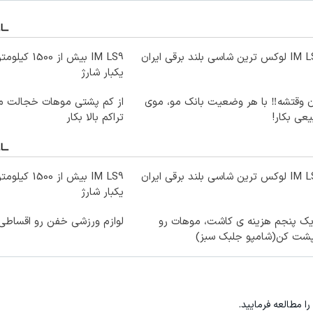
ترین شاسی بلند برقی ایران
IM LS9 بیش از 0
یکبار شارژ
ن وقتشه‼️ با هر وضعیت بانک مو، موی
از کم پشتی موهات خجالت می
عی بکار!
تراکم بالا بکار
ترین شاسی بلند برقی ایران
IM LS9 بیش از 0
یکبار شارژ
یک پنجم هزینه ی کاشت، موهات رو
لوازم ورزشی خفن رو اقساطی 
پشت کن(شامپو جلبک سبز)
را مطالعه فرمایید.