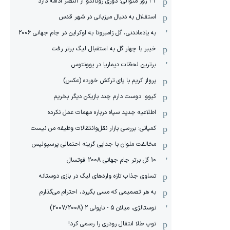
۳۲ روز متوالی: دوری رونالدو از النصر ادامه دارد
استقلال به دنبال میزبانی در شهر قدس
به یادماندنی، گل زامبروتا به اوکراین در جام جهانی 2006
خیبر با چهار گل به استقبال لیگ برتر رفت
برترین لحظات دیماریا در یوونتوس
پرواز کریم با پای ترکش خورده (عکس)
کیوو: دوست دارم چند بازیکن دیگر بخریم
اطلاعیه جدید سپاه درباره مهمات عمل نکرده
کمپانی: بررسی بازار نقل‌وانتقالات وظیفه من نیست
مخالفت ملوان با جدایی گزینه احتمالی پرسپولیس
10 گل برتر جام جهانی 2008 فوتسال
تساوی جذاب تازه واردهای لیگ در بازی دوستانه
به هر تصمیمی که مسی بگیرد، احترام می‌گذارم
نوستالژی، میلان 5 - ناپولی 2 (2007/2008)
توپ طلا انتقال رودری را رسمی کرد!