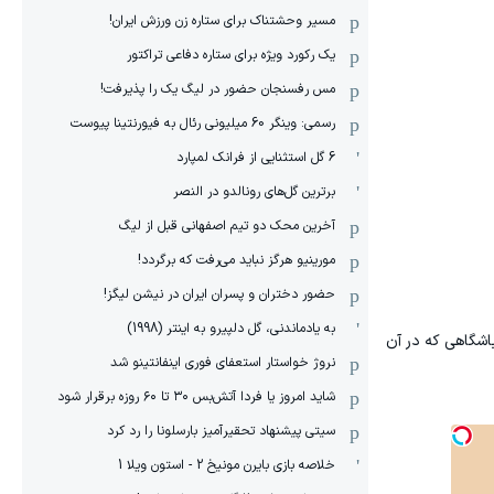
مسیر وحشتناک برای ستاره زن ورزش ایران!
یک رکورد ویژه برای ستاره دفاعی تراکتور
مس رفسنجان حضور در لیگ یک را پذیرفت!
رسمی: وینگر 60 میلیونی رئال به فیورنتینا پیوست
6 گل استثنایی از فرانک لمپارد
برترین گل‌های رونالدو در النصر
آخرین محک دو تیم اصفهانی قبل از لیگ
مورینیو هرگز نباید می‌رفت که برگردد!
حضور دختران و پسران ایران در نیشن لیگز!
به یادماندنی، گل دلپیرو به اینتر (1998)
باشگاهی که در آن
نروژ خواستار استعفای فوری اینفانتینو شد
شاید امروز یا فردا آتش‌بس ۳۰ تا ۶۰ روزه برقرار شود
سیتی پیشنهاد تحقیرآمیز بارسلونا را رد کرد
خلاصه بازی بایرن مونیخ 2 - استون ویلا 1