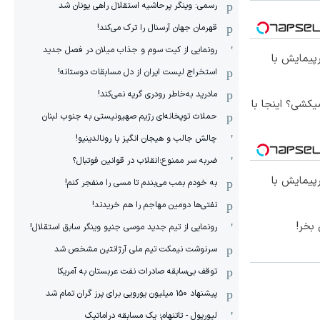
رسمی: وینگر پرحاشیه استقلال راهی یونان شد
قهرمان جهان آرسنال را ترک می‌کند!
رونمایی از کیت سوم و جذاب میلان در فصل جدید
150 کیلومترپیمایش با
استخراج لیست ایران از دل مسابقات دوستانه!
مادرید به‌خاطر رودری گریه نمی‌کند!
کشی؟ اینجا با
حملات توپخانه‌ای رژیم صهیونیستی به جنوب لبنان
چالش جالب و هیجان انگیز با رونالدینیو!
ضربه سر ممنوع؛انقلاب در قوانین فوتبال؟
150 کیلومترپیمایش با
به خودم بمب می‌بندم تا مسی را منفجر کنم!
نفتی‌ها دومین مهاجم را هم خریدند!
بخر!
رونمایی از تیم جدید موسی جنپو وینگر سابق استقلال!
سرنوشت نیمکت تیم ملی آرژانتین مشخص شد
توقف بی‌سابقه صادرات نفت عربستان به آمریکا
پیشنهاد ۱۵۰ میلیون یورویی برای پرز گران تمام شد
لیورپول - تاتنهام؛ یک مسابقه دراماتیک