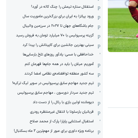
استقلال ستاره تیمش را چنگ کاله در آورد!
ورود پیاتزا به ایران برای بزرگ‌ترین ماموریت سال
جام باشگاه‌های جهان تا ۲۰۲۷ در سرزمین والیبال
گزینه پرسپولیس با ۷۰ میلیارد تومان به فروش رسید
سیتی بهترین جانشین برای کاپیتانش را پیدا کرد
خداحافظی با مسی؛ یادآور روزهای تلخ بارسایی‌ها
آموریم: میلان را باید در همه جام‌ها قهرمان کنم
سه کشور منطقه توافقنامه‌ی نظامی امضا کردند
تیم جدید مهاجم سابق پرسپولیس در سوپر لیگ ترکیه!
تیم جدید سردار دورسون ، مهاجم سابق پرسپولیس
دیومانده اولین بازی با رئال را از دست داد
قربانیان بارسلونا با انتقال غیرمنتظره رودری
استقبال استثنایی پاپارا پارک از محمد صلاح
برنامه ویژه داوری برای عبور از مهم‌ترین 2 ماه بسکتبال!