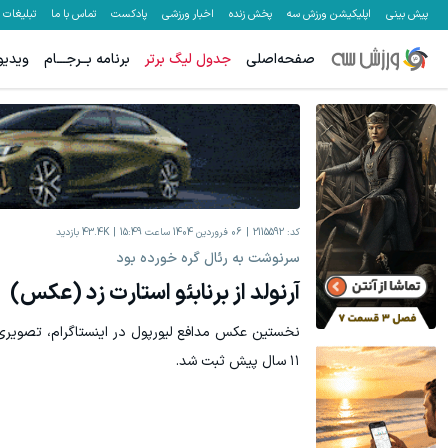
پیش بینی
اپلیکیشن ورزش سه
پخش زنده
اخبار ورزشی
پادکست
تماس با ما
تبلیغات
صفحه‌اصلی
جدول لیگ برتر
برنامه بــرجـــام
ویدیو
کد:
2115592
06 فروردين 1404 ساعت 15:49
43.4K
بازدید
سرنوشت به رئال گره خورده بود
آرنولد از برنابئو استارت زد (عکس)
نخستین عکس مدافع لیورپول در اینستاگرام، تصویری از
۱۱ سال پیش ثبت شد.