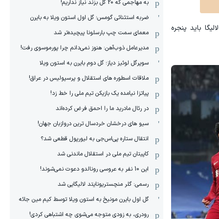
به مهاجمی که 20 گل بزند نیاز نداریم!
ضربه استثنائی گومس؛ گل اول استون ویلا به بایرن
یگا باید پنجره
معمای سمت چپ بارسلونا پیچیده‌تر شد
مدیرعامل ذوب‌آهن: هنوز نمی‌دانم چرا پورموسوی رفت!
سوپرگل لوئیز دیاز؛ گل دوم بایرن به استون ویلا
ملاقات اسطوره های استقلال و پرسپولیس در عراق!
پیاتزا نیامده یک بازیکن تیم ملی را خط زد!
در رئال مادرید ما را احمق فرض کرده‌اند
سیو های درخشان خردسال ترین دروازبان جهان!
انتقال ستاره پی‌اس‌جی به لیورپول قطعی شد؟
کاپیتان تیم ملی در استقلال ماندنی شد
این 10 نفر به عروسی رونالدو دعوت نمی‌شوند!
رسمی: گلر منچستریونایتد لالیگایی شد
گل اول بایرن مونیخ به استون ویلا توسط کیم مین جائه
رودری، به زودی متوجه می‌شوی چه اشتباهی کردی!