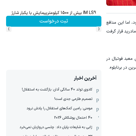
IM LS9 بیش از 1500 کیلومترپیمایش با یکبار شارژ
ن
ثبت درخواست
 بود، اما این مدافع
›
‹
گروهی فصل ۲۰۱۴/۱۵، لیورپول مقابل رئال مادرید قرار گرفت
 معبد فوتبال در
ن در برنابئو».
آخرین اخبار
کادوی تولد 40 سالگی آدان: بازگشت به استقلال!
تصمیم طارمی جدی است!
مومنی: رامین کمک‌های استقلال را یادش نرود
40 احتمال پوشکاش 2026
ژابی به شایعات پایان داد: چلسی دروازبان نمی‌خرد