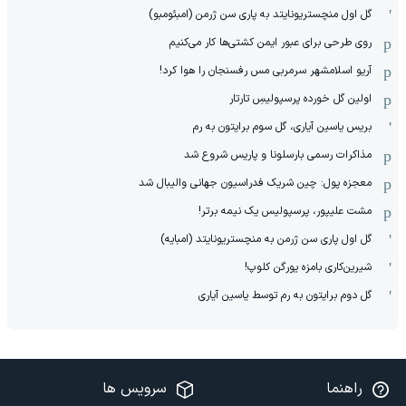
گل اول منچستریونایتد به پاری سن ژرمن (امبئومبو)
روی طرحی برای عبور ایمن کشتی‌ها کار می‌کنیم
آریو اسلامشهر سرمربی مس رفسنجان را هوا کرد!
اولین گل خورده پرسپولیسِ تارتار
بریس یاسین آیاری، گل سوم برایتون به رم
مذاکرات رسمی بارسلونا و پاریس شروع شد
معجزه پول: چین شریک فدراسیون جهانی والیبال شد
مشت علیپور، پرسپولیس یک نیمه برتر!
گل اول پاری سن ژرمن به منچستریونایتد (امبایه)
شیرین‌کاری بامزه یورگن کلوپ!
گل دوم برایتون به رم توسط یاسین آیاری
راهنما
سرویس ها