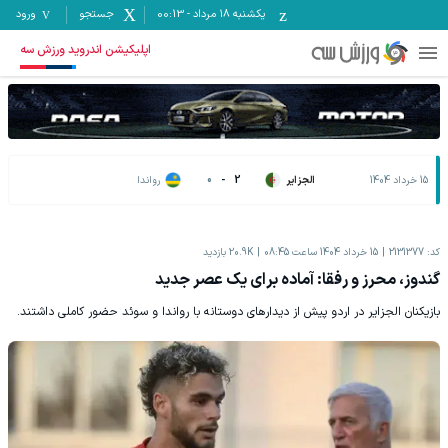
یکشنبه ۱۸ مرداد
-
00:13
جستجو
ورود
اپلیکیشن اندروید ورزش سه
15 خرداد 1404
الجزایر
2
-
0
رواندا
کد:
2131377
15 خرداد 1404 ساعت 08:45
20.9K
بازدید
گندوز، محرز و رفقا: آماده برای یک عصر جدید
بازیکنان الجزایر در اردو پیش از دیدارهای دوستانه با رواندا و سوئد حضور کاملی داشتند.