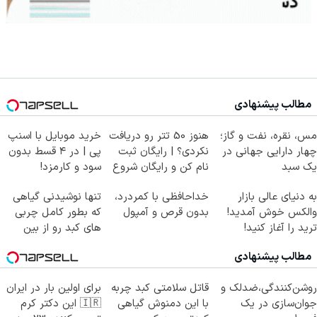
مطالب پیشنهادی
مس، نقره، نفت و گاز؛
هنوز 50 تتر رو دریافت
خرید موبایل با اسنپ
چهار دارایی جهانی در
نکردی؟ | رایگان ثبت
پی | در ۴ قسط بدون
یک سبد
نام کن و رایگان شروع
سود و کارمزد!
کن!
به دنیای عالی بازار
خداحافظی با کمردرد،
تنها نوشیدنی گیاهی
والکس خوش آمدید!
بدون قرص و آمپول
که بطور کامل چربی
ترید را آغاز کنید!
های کبد رو از بین
میبره
مطالب پیشنهادی
روشن‌کنندگی،ضد‌لک و
قاتل سلامتی کبد چربه
برای اولین بار در ایران
جوان‌سازی در یک
با این دمنوش گیاهی
🇮🇷 این دکتر کرم