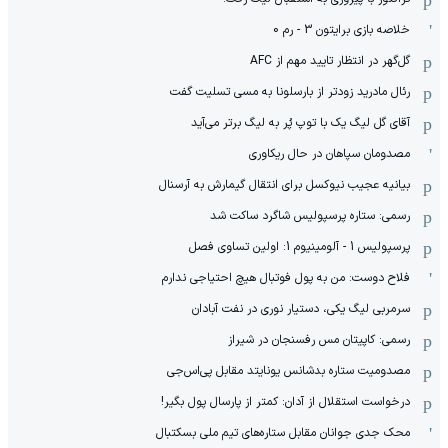
خلاصه بازی برایتون 3 - رم 0
گل‌گهر در انتظار تایید مهم از ‌AFC
رئال مادرید زودتر از بارسلونا به مسی تسلیت گفت
آقای گل لیگ یک با توپ پُر به لیگ برتر می‌آید
مصدومان سپاهان در حال ریکاوری
بیانیه عجیب نیوکسل برای انتقال گیمارش به آرسنال
رسمی: ستاره پرسپولیس شاگرد ساکت شد
پرسپولیس 1 - آلومینیوم 1: اولین تساوی فصل
فلاح دوست: من به پول فوتبال هیچ احتیاجی ندارم
سرمربی لیگ یکی، دستیار نوری در نفت آبادان
رسمی: کاپیتان مس رفسنجان در شیراز
مصدومیت ستاره بدشانس یونایتد مقابل پی‌اس‌جی
درخواست استقلال از آدان: کمتر از پارسال پول بگیر!
محک جدی ‌جوانان مقابل ستاره‌های تیم ملی بسکتبال