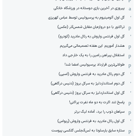
پیروزی در آخرین بازی دوستانه در ورزشگاه خانگی
گل اول آلومینیوم به پرسپولیس توسط عباس کهریزی
تراکتور با دو دروازه‌بان مقابل شمس‌آذر (عکس)
گل اول فرنتس واروش به رئال مادرید (کودرو)
هشدار آموریم: این هفته تصمیماتی می‌گیریم
استقلال پیراهن رامین را به یک خارجی داد
طولانی‌ترین قرارداد پرسپولیس امضا شد!
گل دوم رئال مادرید به فرنتس واروش (اسپی)
گل دوم استانداردلیژ به سرکل بروژ (دنیس درگاهی)
گل اول استانداردلیژ به سرکل بروژ (دنیس درگاهی)
پاسخ تند اکرت به دو ماه نفرت پراکنی!
سپاهان ذوب را برد، آماده لیگ برتر
گل اول رئال مادرید به فرنتس واروش (ریواس)
ستاره سابق بارسلونا به لس‌آنجلس گلکسی پیوست