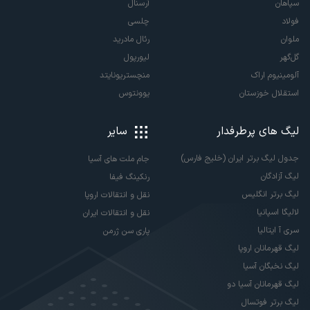
سپاهان
آرسنال
فولاد
چلسی
ملوان
رئال مادرید
گل‌گهر
لیورپول
آلومینیوم اراک
منچستریونایتد
استقلال خوزستان
یوونتوس
لیگ های پرطرفدار
سایر
جدول لیگ برتر ایران (خلیج فارس)
جام ملت های آسیا
لیگ آزادگان
رنکینگ فیفا
لیگ برتر انگلیس
نقل و انتقالات اروپا
لالیگا اسپانیا
نقل و انتقالات ایران
سری آ ایتالیا
پاری سن ژرمن
لیگ قهرمانان اروپا
لیگ نخبگان آسیا
لیگ قهرمانان آسیا دو
لیگ برتر فوتسال