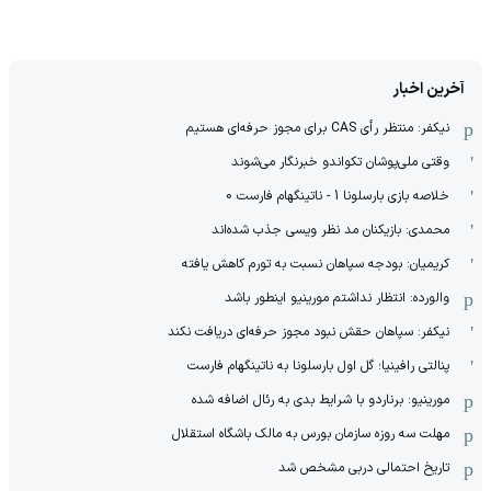
آخرین اخبار
نیکفر: منتظر رأی CAS برای مجوز حرفه‌ای هستیم
وقتی ملی‌پوشان تکواندو خبرنگار می‌شوند
خلاصه بازی بارسلونا 1 - ناتینگهام فارست 0
محمدی: بازیکنان مد نظر ویسی جذب شده‌اند
کریمیان: بودجه سپاهان نسبت به تورم کاهش یافته
والورده: انتظار نداشتم مورینیو اینطور باشد
نیکفر: سپاهان حقش نبود مجوز حرفه‌ای دریافت نکند
پنالتی رافینیا؛ گل اول بارسلونا به ناتینگهام فارست
مورینیو: برناردو با شرایط بدی به رئال اضافه شده
مهلت سه روزه سازمان بورس به مالک باشگاه استقلال
تاریخ احتمالی دربی مشخص شد