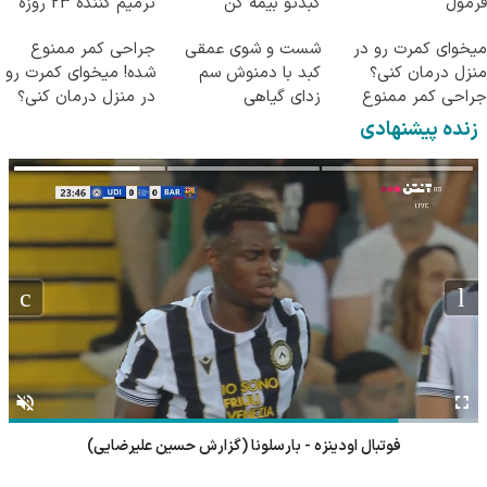
فرمول
کبدتو بیمه کن
ترمیم کننده 23 روزه
حرفه‌ای50%تخفیف
ساخت!
میخوای کمرت رو در
شست و شوی عمقی
جراحی کمر ممنوع
منزل درمان کنی؟
کبد با دمنوش سم
شده! میخوای کمرت رو
جراحی کمر ممنوع
زدای گیاهی
در منزل درمان کنی؟
شده! ((پرسش‌نامه))
((پرسش‌نامه))
زنده پیشنهادی
فوتبال اودینزه - بارسلونا (گزارش حسین علیرضایی)