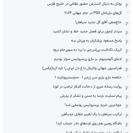
یونان به دنبال گسترش حضور نظامی در خلیج فارس
گل‌های بازیکنان PSG در جام جهانی 2026
حاج‌صفی آقای گل جدید سپاهان!
سردار آزمون برای فصل جدید خط و نشان کشید
پاسخ مسعود پزشکیان به ورزش سه
کریک نگذاشت پی‌اس‌جی با برد به سوپرجام برود
ادعای آلومینیوم: بر بازی پرسپولیس سوار بودیم
فدراسیون جهانی والیبال داغ دل ایران را تازه کرد(عکس)
خلاصه بازی پاری سن ژرمن 1 - منچستریونایتد 1
روایت رسانه عبری از دخالت آشکار ترامپ در کوبا
پیام تسلیت بارسا به مسی و تشکر از پدرش
جوانترین خرید پرسپولیس رونمایی شد!
ترکیب سپاهان با یک تغییر مقابل ذوب‌آهن
باشگاه روسی هم روی اوت‌های نادر حساب کرد!
تراکتور با پیروزی به استقبال لیگ رفت!