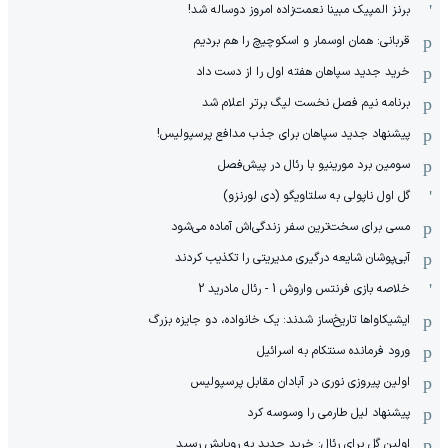
برنز المپیک مبینا نعمت‌زاده امروز دوساله شد!
قربانی: همان اوسمار و اسکوچیچ را هم بردیم
خرید جدید سپاهان هفته اول را از دست داد
برنامه نیم فصل نخست لیگ برتر اعلام شد
پیشنهاد جدید سپاهان برای جذب مدافع پرسپولیس!
سومین برد مورینیو با رئال در پیش‌فصل
گل اول ناپولی به سلتاویگو (دی لورنزو)
مسی برای سخت‌ترین سفر زندگی‌اش آماده می‌شود
آبی‌پوشان شایعه درگیری مدیریتی را تکذیب کردند
خلاصه بازی فرنتس واروش 1 - رئال مادرید 2
ایشیکاوا‌ها تاریخ‌ساز شدند: یک خانواده، دو جایزه بزرگ
ورود فرمانده سنتکام به اسرائیل
اولین پیروزی نوری در آبادان مقابل پرسپولیس
پیشنهاد لیل طارمی را وسوسه کرد
اولین گل برای رئال: خرید جدید به رویایش رسید