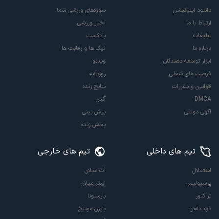
دانلود اپلیکیشن
سوژه‌های ورزشی شما
ارتباط با ما
اخبار ورزشی
تبلیغات
پادکست
درباره ما
لیگ ها و رقابت ها
ابزار توسعه دهندگان
ویدئو
فرصت های شغلی
روزنامه
قوانین و مقررات
نتایج زنده
DMCA
آنتن
آگهی دولتی
پیش بینی
پخش زنده
تیم های داخلی
تیم های خارجی
استقلال
آث میلان
پرسپولیس
اینتر میلان
تراکتور
بارسلونا
ذوب آهن
بایرن مونیخ