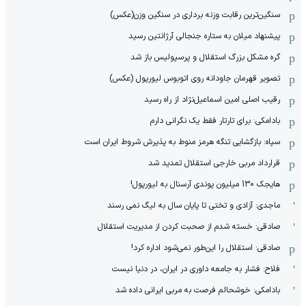
سنگین‌ترین رقابت وزنه برداری در سنگین وزن(عکس)
پیشنهاد میلان به ستاره جنجالی آرژانتین رسید
گره مشکل بزرگ استقلال و پرسپولیس باز شد
تصویر قهرمان جاودانه روی اتوبوس لیورپول (عکس)
رقیب اصلی امین اسماعیل‌نژاد از راه رسید
بادامکی: برای تارتار فقط یک نگرانی دارم
سپاه: بازگشایی تنگه هرمز منوط به پذیرش شروط ایران است
قرارداد مربی خارجی استقلال تمدید شد
هایجک 130 میلیون پوندی آرسنال به لیورپول!
ماجدی: آزادی و تختی تا پایان سال به لیگ نمی رسند
صادقی: خسته شدم از صحبت کردن از مدیریت استقلال
صادقی: استقلال را این‌طور نمی‌شود اداره کرد!
فلاح: فشار به جامعه داوری در ایران، در دنیا نیست
بادامکی: خوشحالم فرصت به مربی ایرانی داده شد