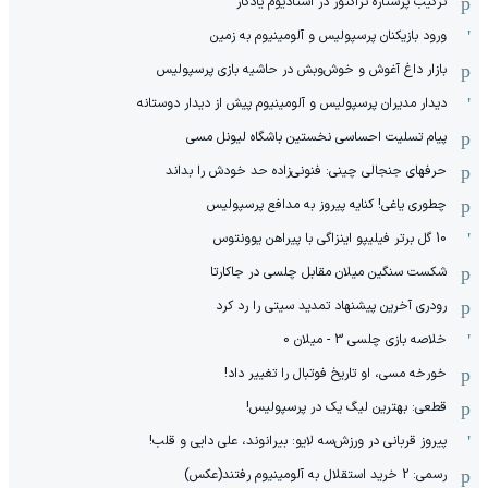
ترکیب پرستاره تراکتور در استادیوم یادگار
ورود بازیکنان پرسپولیس و آلومینیوم به زمین
بازار داغ آغوش و خوش‌و‌بش در حاشیه بازی پرسپولیس
دیدار مدیران پرسپولیس و آلومینیوم پیش از دیدار دوستانه
پیام تسلیت احساسی نخستین باشگاه لیونل مسی
حرفهای جنجالی چینی: فنونی‌زاده حد خودش را بداند
چطوری یاغی! کنایه پیروز به مدافع پرسپولیس
10 گل برتر فیلیپو اینزاگی با پیراهن یوونتوس
شکست سنگین میلان مقابل چلسی در جاکارتا
رودری آخرین پیشنهاد تمدید سیتی را رد کرد
خلاصه بازی چلسی 3 - میلان 0
خورخه مسی، او تاریخ فوتبال را تغییر داد!
قطعی: بهترین لیگ یک در پرسپولیس!
پیروز قربانی در ورزش‌سه لایو: بیرانوند، علی دایی و قلب!
رسمی: 2 خرید استقلال به آلومینیوم رفتند(عکس)