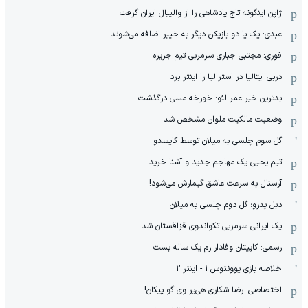
ژاپن اینگونه تاج پادشاهی را از والیبال ایران گرفت
عبدی: یک یا دو بازیکن دیگر به خیبر اضافه می‌شوند
فوری: مجتبی جباری سرمربی تیم جزیره
دربی ایتالیا در استرالیا را اینتر برد
بدترین خبر عمر لئو: خورخه مسی درگذشت
وضعیت مالکیت ملوان مشخص شد
گل سوم چلسی به میلان توسط کایسدو
تیم یحیی یک مهاجم جدید و آشنا خرید
آرسنال به سرعت عاشق گیمارش می‌شود!
دبل پدرو؛ گل دوم چلسی به میلان
یک ایرانی سرمربی تکواندوی قزاقستان شد
رسمی: کاپیتان وفادار رم یک ساله بست
خلاصه بازی یوونتوس 1 - اینتر 2
اختصاصی: رضا شکاری هی‌یر وی‌ گو پیکان!