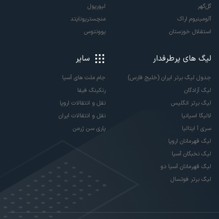
گل‌گهر
لیورپول
آلومینیوم اراک
منچستریونایتد
استقلال خوزستان
یوونتوس
لیگ های پرطرفدار
سایر
جدول لیگ برتر ایران (خلیج فارس)
جام ملت های آسیا
لیگ آزادگان
رنکینگ فیفا
لیگ برتر انگلیس
نقل و انتقالات اروپا
لالیگا اسپانیا
نقل و انتقالات ایران
سری آ ایتالیا
پاری سن ژرمن
لیگ قهرمانان اروپا
لیگ نخبگان آسیا
لیگ قهرمانان آسیا دو
لیگ برتر فوتسال