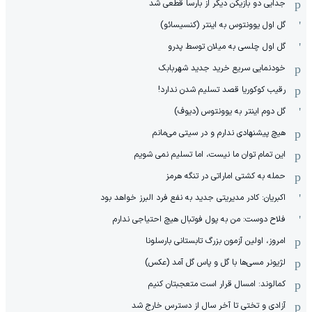
جدایی دو بازیکن دیگر از بارسا قطعی شد
گل اول یوونتوس به اینتر (کنسیسائو)
گل اول چلسی به میلان توسط پدرو
خودنمایی سریع خرید جدید شهربابک
رقیب کوکوریا قصد تسلیم شدن ندارد!
گل دوم اینتر به یوونتوس (دیوف)
هیچ پیشنهادی ندارم و در سیتی می‌مانم
این تمام توان ما نیست، اما تسلیم نمی شویم
حمله به کشتی اماراتی در تنگه هرمز
اکبریان: کادر مدیریتی جدید به نفع فرد البرز خواهد بود
فلاح دوست: من به پول فوتبال هیچ احتیاجی ندارم
امروز، اولین آزمون بزرگ تابستانی بارسلونا
لژیونر مسی‌ها با گل و پاس گل آمد (عکس)
کمالوند: امسال قرار است متعجبتان کنیم
آزادی و تختی تا آخر سال از دسترس خارج شد