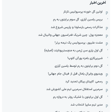
آخرین اخبار
اولین گل خورده پرسپولیسِ تارتار
بریس یاسین آیاری، گل سوم برایتون به رم
مذاکرات رسمی بارسلونا و پاریس شروع شد
معجزه پول: چین شریک فدراسیون جهانی والیبال شد
مشت علیپور، پرسپولیس یک نیمه برتر!
گل اول پاری سن ژرمن به منچستریونایتد (امبایه)
شیرین‌کاری بامزه یورگن کلوپ!
گل دوم برایتون به رم توسط یاسین آیاری
ویدیوی وایرال یامال قبل از فینال جام جهانی!
رسمی: کاپیتان پیکان تمدید کرد
سرمربی استقلال سرمربی تیم ملی کشورش شد
گل اول برایتون با شلیک روتر به دروازه رم
مدیر تیم سایپا انتخاب شد