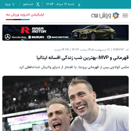
شنبه ۱۷ مرداد
-
18:56
جستجو
ورود
اپلیکیشن اندروید ورزش سه
کد:
2359276
17 اردیبهشت 1405 ساعت 14:36
14.3K
بازدید
قهرمانی و MVP: بهترین شب زندگی افسانه ایتالیا
مکس کولاچی پس از قهرمانی پروجا، با افتخار از دنیای والیبال خداحافظی کرد.