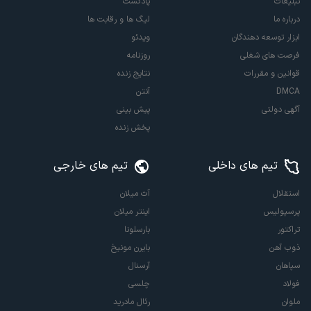
تبلیغات
پادکست
درباره ما
لیگ ها و رقابت ها
ابزار توسعه دهندگان
ویدئو
فرصت های شغلی
روزنامه
قوانین و مقررات
نتایج زنده
DMCA
آنتن
آگهی دولتی
پیش بینی
پخش زنده
تیم های داخلی
تیم های خارجی
استقلال
آث میلان
پرسپولیس
اینتر میلان
تراکتور
بارسلونا
ذوب آهن
بایرن مونیخ
سپاهان
آرسنال
فولاد
چلسی
ملوان
رئال مادرید