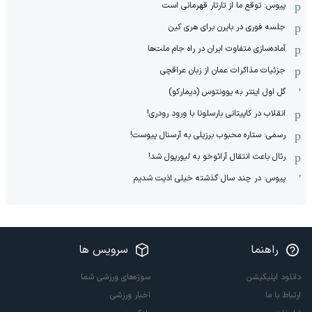
پیوس: توقع ما از تارتار قهرمانی است
جلسه فوری در بایرن برای هری کین
آماده‌سازی متفاوت ایران در راه جام ملت‌ها
جزئیات مذاکرات عمان از زبان عراقچی
گل اول اینتر به یوونتوس (دیمارکو)
انقلاب در کاپیتانی بارسلونا با ورود رودری!
رسمی: ستاره محبوب برزیلی به آرسنال پیوست!
رئال باعث انتقال آرائوخو به لیورپول شد!
پیوس: در چند سال گذشته خیلی اذیت شدیم
راهنما
سرویس ها
دانلود اپلیکیشن
سوژه‌های ورزشی شما
ارتباط با ما
اخبار ورزشی