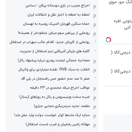
انک مو، موی
اخراج عجیب در بازی دوستانه پیکان - نساجی
لحظه به لحظه با اخبار نقل و انتقالات ایران
تونی نقره
حمله سنگین قهرمان المپیک روسیه به لهستان
کنی
رونمایی از پیراهن سوم میلان: متفاوت‌تر از همیشه!
رونمایی از کاپیتان جدید؛ اقدام جالب سهراب در استقلال
گلایه های بازیکن آمریکایی تیم استقلال از مدیریت
یجی‌کالا (
مصاحبه جنجالی ایجنت رودری درباره پیشنهاد رئال!
انقلاب به سبک FIVB: نقشه میلیاردی برای والیبال
یجی‌کالا (
صفر تا صد عدم حضور مس رفسنجان در پلی آف
عواقب اخراج میلاد محمدی در 33 دقیقه
ضربه سخت وینیسیوس و رئال به رویاهای آرسنال!
مقصد جدید سرمربیگری مجتبی جباری!
ستاره لیگ ملت‌ها کولر خواست، دولت وارد عمل شد!
مهلکه رامین رضاییان و ضرب شست استقلال!