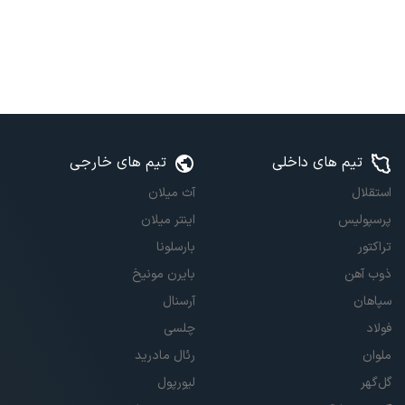
تیم های داخلی
تیم های خارجی
استقلال
آث میلان
پرسپولیس
اینتر میلان
تراکتور
بارسلونا
ذوب آهن
بایرن مونیخ
سپاهان
آرسنال
فولاد
چلسی
ملوان
رئال مادرید
گل‌گهر
لیورپول