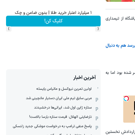
اهی در صدا وسیما
۱ میلیارد اعتبار خرید طلا | بدون ضامن و چک
گاه از تیمداری
کلیک کن!
›
‹
رسد هم به دنبال
 شده بود اما به
آخرین اخبار
اولین تمرین نیوکسل و ماتیاس یایسله
مربی سابق تیم ملی ایران دستیار مانچینی شد
ستاره ژاپن اول شد، ایرانی‌ها درخشیدند
نارضایتی الهلال: قیمت ستاره بارسا بالاست!
پاسخ منفی ترامپ به درخواست موشکی جدید زلنسکی
 قراردادش نخستین