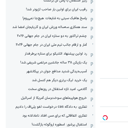
زبیر استقلال با پاس گل برگشت
رقیب ایران برای اولین بار صاحب لژیونر شد!
پاسخ هافبک سیتی به شایعات: هیچ‌جا نمی‌روم!
سند همکاری سه‌ساله‌ ‌ورزش ایران و آذربایجان امضا شد
چشم تراکتور به دو ستاره ایران در جام جهانی ۲۰۲۶
آمار و ارقام جالب تیم ملی ایران در جام جهانی 2026
رد اولین پیشنهاد اتلتیکو برای ستاره پرطرفدار
یک بازیکن ۳۸ ساله جانشین مرتضی شریفی شد!
آسیب‌دیدگی شدید مدافع جوان در پیکانشهر
یک خرید لیگ برتری دیگر هم کنسل شد
آکادمی، امید تازه استقلال در روزهای سخت
خروج هواپیماهای سوخت‌رسان آمریکا از اسرائیل
تفکری: به دادگاه cas درخواست لغو پلی‌اف را دادیم
تفکری: اتفاقاتی که برای مس افتاد ناعادلانه بود
استقبال پرشور: اسطوره اروگوئه بازگشت!