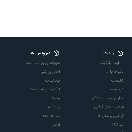
راهنما
سرویس ها
دانلود اپلیکیشن
سوژه‌های ورزشی شما
ارتباط با ما
اخبار ورزشی
تبلیغات
پادکست
درباره ما
لیگ ها و رقابت ها
ابزار توسعه دهندگان
ویدئو
فرصت های شغلی
روزنامه
قوانین و مقررات
نتایج زنده
DMCA
آنتن