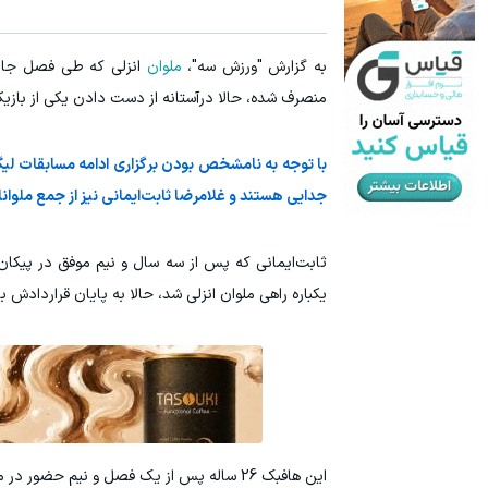
درآمد ماهی 800 میلیونی رویا نیست! امتحانش مجانیه😉
جای این پک ت
به گزارش "ورزش سه"،
ملوان
انزلی که طی فصل جاری
کلیک کن!
منصرف شده، حالا درآستانه از دست دادن یکی از بازیکن
با توجه به نامشخص بودن برگزاری ادامه مسابقات لیگ 
جدایی هستند و غلامرضا ثابت‌ایمانی نیز از جمع ملوا
ثابت‌ایمانی که پس از سه سال و نیم موفق در پیکان، 
یکباره راهی ملوان انزلی شد، حالا به پایان قراردادش ب
این هافبک 26 ساله پس از یک فصل و نیم حض