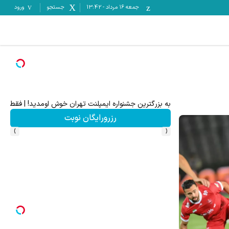
جمعه ۱۶ مرداد
-
13:42
جستجو
ورود
به بزرگترین جشنواره ایمپلنت تهران خوش اومدید! | فقط ۲۵ میلیون !
رزرورایگان نوبت
›
‹