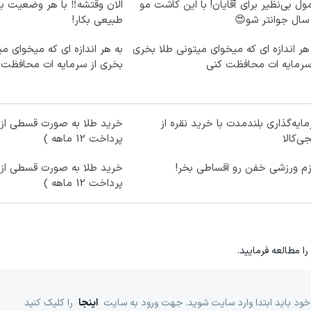
ول بی‌نظیر برای آقایان! با این کاشت مو
الان وقتشه‼️ با هر وضعیت ب
طبیعی بکار!
هر اندازه ای که میخوای میتونی طلا بخری
به هر اندازه ای که میخوای می
سرمایه ات محافظت کنی
بخری از سرمایه ات محافظت 
ایه‌گذاری بلندمدت با خرید نقره از
خرید طلا به صورت قسطی از د
ی‌کالا
پرداخت 12 ماهه )
زم ورزشی خفن رو اقساطی بخر!
خرید طلا به صورت قسطی از د
پرداخت 12 ماهه )
را مطالعه فرمایید.
خود باید ابتدا وارد سایت شوید. جهت ورود به سایت
اینجا
را کلیک کنید