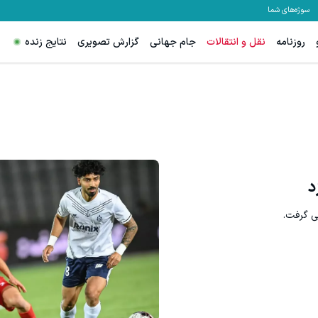
سوژه‌های شما
روزنامه
نقل و انتقالات
جام جهانی
گزارش تصویری
نتایج زنده
ات فقط یک راه حل داری!شامپو جبلک با 45% تخفیف
گردونه شانس ps5 جایزه میده 🔥
خرید محصول
بچرخونش
د
ی گرفت.