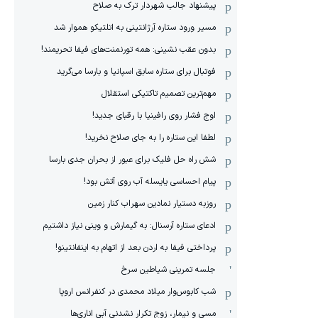
پیشنهاد جالب شهردار ترک به صلاح
مسیر ورود ستاره آرژانتینی به اتلتیکو هموار شد
بدون عقب نشینی: همه تورنمنت‌های فیفا تحریمند!
فوتبال برای ستاره سابق اسپانیا و بارسا می‌گرید
مهم‌ترین تصمیم تاکتیکی استقلال
اوج فشار روی رافینیا با رقبای جدید!
لطفا این ستاره را به جای صلاح نخرید!
شش راه حل فلیک برای عبور از بحران جدی بارسا
پیام احساسی یایسله آب روی آتش بود!
روزبه دستیار نمادین سهراب کنار زمین
ادعای ستاره آرسنال: به گیمارش و وینی نیاز داشتیم
پرداختی فیفا به اردن بعد از اتهام به اینفانتینو!
جلسه تمرینی شیاطین سرخ
شب کابوس‌وار میلاد محمدی در کنفرانس اروپا
مسی و نیمار، زوج تکرار نشدنی آبی اناری‌ها