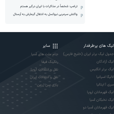
ترامپ: شخصاً در مذاکرات با ایران درگیر هستم
واکنش سرمربی نیوکسل به انتقال گیمارش به آرسنال
لیگ های پرطرفدار
سایر
جدول لیگ برتر ایران (خلیج فارس)
جام ملت های آسیا
لیگ آزادگان
رنکینگ فیفا
لیگ برتر انگلیس
نقل و انتقالات اروپا
لالیگا اسپانیا
نقل و انتقالات ایران
سری آ ایتالیا
پاری سن ژرمن
لیگ قهرمانان اروپا
لیگ نخبگان آسیا
لیگ قهرمانان آسیا دو