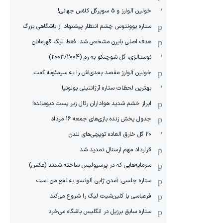
خولین آلوارز و 5 سوپرگل کلاس جهانی!
ستاره یوونتوس چشم انتظار پیشنهاد از باشگاهی بزرگ
هدف اصلی بایرن مشخص شد: فقط لیگ قهرمانان
نوستالژی، گل شوچنکو به رم (2003/2004)
خولین آلوارز مقصد بعدی‌اش را به سیمئونه گفت
بهترین لحظات ستاره آرژانتینی بولونیا
ابراز خشم شدید هواداران رئال زیر پست دیومانده!
جدول پخش زنده بازی‌های جمعه 16 مرداد
20 گل خارق العاده توپچی‌های لندن
قرارداد مهم آرسنال تمدید شد
سرمایه‌هایی که در پرسپولیس ساخته شدند (عکس)
ستاره چلسی: آمدن ژابی آلونسو به نفع من است
فرعباسی با کلین‌شیت لیگ را شروع می‌کند
ستاره سابق برزیل در انگلیس باشگاه می‌خرد