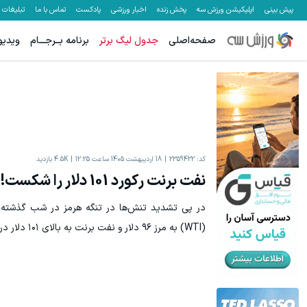
پیش بینی
اپلیکیشن ورزش سه
پخش زنده
اخبار ورزشی
پادکست
تماس با ما
تبلیغات
صفحه‌اصلی
جدول لیگ برتر
برنامه بــرجـــام
ویدیو
میدونستی میتونی از بالا رفتن ارزش سهام گوگل سود کسب کنی؟
بونوس واریز تا سقف 500 دلار، ب
ثبت نام کنید
کد:
2359422
18 اردیبهشت 1405 ساعت 12:25
4.5K
بازدید
نفت برنت رکورد 101 دلار را شکست!
در پی تشدید تنش‌ها در تنگه هرمز در شب گذشته
(WTI) به مرز ۹۶ دلار و نفت برنت به بالای ۱۰۱ دلار در هر بشکه رسید.