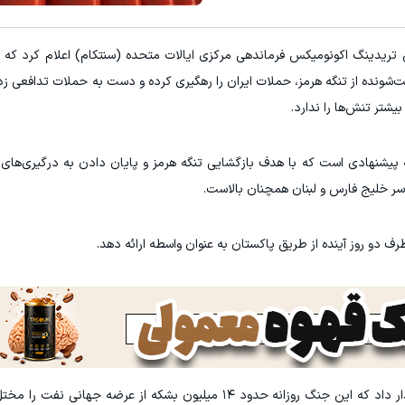
۳ دلار پاداش در هر لات معاملاتی در بروکر اینوسلو
 تریدینگ اکونومیکس فرماندهی مرکزی ایالات متحده (سنتکام) اعلام کرد که ن
کلیک کن!
ثبت نام کنید
شونده از تنگه هرمز، حملات ایران را رهگیری کرده و دست به حملات تدافعی زده‌ا
شتر تنش‌ها را ندارد.
ر خلیج فارس و لبنان همچنان بالاست.
رف دو روز آینده از طریق پاکستان به عنوان واسطه ارائه دهد.
در خبری جداگانه، آژانس بین‌المللی انرژی (IEA) هشدار داد که این جنگ روزانه حدود ۱۴ میلیون بشکه از