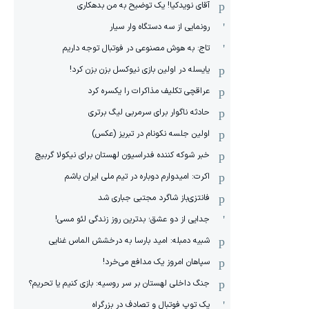
آقای نویدکیا! یک توضیح به من بدهکاری
رونمایی از سه دستگاه وار سیار
تاج: به هوش مصنوعی در فوتبال توجه داریم
یایسله در اولین بازی نیوکسل بزن بزن کرد!
عراقچی تکلیف مذاکرات را یکسره کرد
حادثه ناگوار برای سرمربی لیگ برتری
اولین جلسه نکونام در تبریز (عکس)
خبر شوکه کننده فدراسیون لهستان برای نیکولا گربیچ
اکرت: امیدوارم دوباره در تیم ملی ایران باشم
فانتزی‌باز شاگرد مجتبی جباری شد
جدایی از دو عشق؛ بدترین روز زندگی لئو مسی!
شبیه دمبله: امید بارسا به درخشش الماس غنایی
سپاهان امروز یک مدافع می‌خرد!
جنگ داخلی لهستان بر سر روسیه: بازی کنیم یا تحریم؟
یک توپ فوتبال و تصادف در بزرگراه