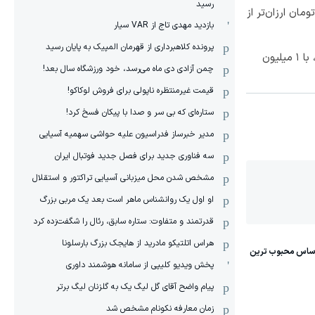
رسید
ا ۱ میلیون تومان ارزان‌تر از
بازدید مهدی تاج از VAR سیار
پرونده کلاهبرداری از قهرمان المپیک به پایان رسید
بهترین قیمت داروهای لاغری، با ۱ میلیون
چمن آزادی دی ماه می‌رسد، خود ورزشگاه سال بعد!
قیمت غیرمنتظره ناپولی برای فروش لوکاکو!
ستاره‌ای که بی سر و صدا با پیکان فسخ کرد!
مدیر خبرساز فدراسیون علیه حواشی سهمیه آسیایی
سه فناوری جدید برای فصل جدید فوتبال ایران
مشخص شدن محل میزبانی آسیایی تراکتور و استقلال
او اول یک روانشناس ماهر است بعد یک مربی بزرگ
قدرتمند و متفاوت: ستاره سابق، رئال را شگفت‌زده کرد
هراس اتلتیکو مادرید از هایجک بزرگ بارسلونا
پخش ویدیو کلیپی از سامانه هوشمند داوری
پیام واضح آقای گل لیگ یک به گلزنان لیگ برتر
زمان معارفه نکونام مشخص شد