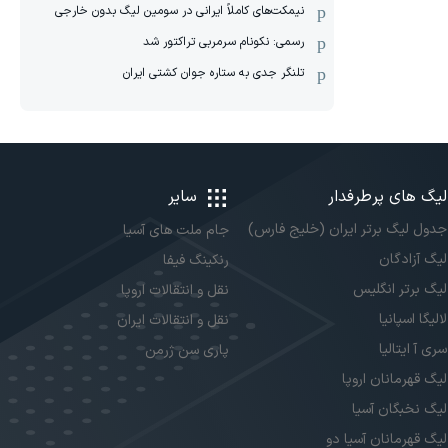
نیمکت‌های کاملاً ایرانی در سومین لیگ بدون خارجی
رسمی: نکونام سرمربی تراکتور شد
تلنگر جدی به ستاره جوان کشتی ایران
لیگ های پرطرفدار
سایر
جدول لیگ برتر ایران (خلیج فارس)
جام ملت های آسیا
لیگ آزادگان
رنکینگ فیفا
لیگ برتر انگلیس
نقل و انتقالات اروپا
لالیگا اسپانیا
نقل و انتقالات ایران
سری آ ایتالیا
پاری سن ژرمن
لیگ قهرمانان اروپا
لیگ نخبگان آسیا
لیگ قهرمانان آسیا دو