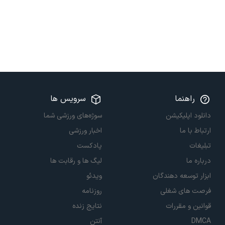
راهنما
سرویس ها
دانلود اپلیکیشن
سوژه‌های ورزشی شما
ارتباط با ما
اخبار ورزشی
تبلیغات
پادکست
درباره ما
لیگ ها و رقابت ها
ابزار توسعه دهندگان
ویدئو
فرصت های شغلی
روزنامه
قوانین و مقررات
نتایج زنده
DMCA
آنتن