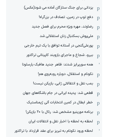
یزدانی برای جنگ ستارگان آماده می شود(عکس)
دفع توپ در زمین، تصادف در بزرگراه!
رضاوند، مهره ویژه محرم برای فصل جدید
ملی‌پوش بسکتبال زنان استقلالی شد
پورعلی‌گنجی در آستانه توافق با یک تیم خارجی
بیرو، شجاع و ماجرای بازوبند کاپیتانی تراکتور
همه سورپرایز شدند؛ ظاهر جدید هافبک بارسلونا
نکونام و استقلال، دوباره روبه‌روی هم!
بمب نقل و انتقالاتی ژابی، بازیکن نیست!
قطعی شد: پدیده ایرانی در جام باشگاه‌های جهان
خطر ابطال در کمین انتخابات آتی ژیمناستیک
برنامه مورینیو مشخص شد: رئال با ۲۰ بازیکن!
لحظه به لحظه با اخبار نقل و انتقالات ایران
لحظه ورود نکونام به تبریز برای عقد قرارداد با تراکتور