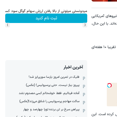
میدونستی میتونی از بالا رفتن ارزش سهام گوگل سود کسب 
یروهای آمریکایی
ثبت نام کنید
›
‹
ند. با این حال،
در همین حال، دولت ترامپ در انتظار پاسخ ایران به پیشنهادی است که با هدف بازگشایی تنگه هرمز و پایان دادن به درگیری‌های تقریبا ۱۰ هفته‌ای
آخرین اخبار
فلیک در تمرین امروز بارسا سورپرایز شد!
پیروز بباز نیست، حتی پرسپولیس! (عکس)
آماده فینالیم، فقط خوشحالم کسی مصدوم نشد
ساکت مهاجم پرسپولیس را شلاق می‌زند!(عکس)
پیراهن سرخ بر تن برنده توپا چهارصد و چهار
 عرضه جهانی نفت را مختل کرده است. این