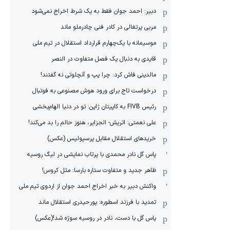
دبیر: احمد جوان فقط به یک شرط اخراج نمی‌شود
مربی پرتغالی در کادر فنی چادرملو ماند
موسیمانه با یک‌چهارم قرارداد استقلال در تیم ملی
قایدی به دنبال یک فصل متفاوت در النصر
مالدینی فاش کرد: چرا پپ و آنچلوتی نه گفتند!
درخواست تاج برای ورود هوش مصنوعی به فوتبال
رئیس FIVB به کاپیتان ژاپن: تو در دنیا الهام‌بخشی
علی نعمتی: اتریش- الجزایر، هنوز حالم را بد می‌کند!
خریدهای استقلال مقابل پرسپولیس (عکس)
پاس گل نادر محمدی با پرتاب نمایشی در لیگ روسیه
ظاهر جدید و متفاوت ستاره بارسا: مثل کروس!
واکنش دبیر به خبر اخراج احمد جوان از اردوی تیم ملی
تمدید با فرزند اسطوره: پورحیدری استقلال ماند
پاس گل با دست، نادر در روسیه سوژه شد!(عکس)