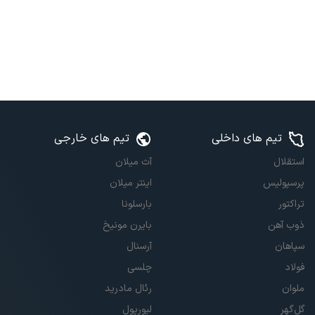
تیم های داخلی
تیم های خارجی
استقلال
آث میلان
پرسپولیس
اینتر میلان
تراکتور
بارسلونا
ذوب آهن
بایرن مونیخ
سپاهان
آرسنال
فولاد
چلسی
ملوان
رئال مادرید
گل‌گهر
لیورپول