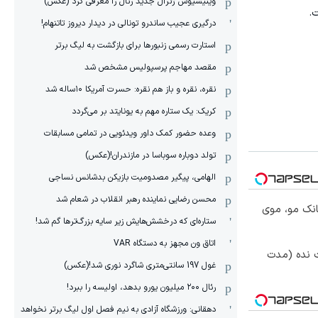
وینیسیوس ژنرال جدید رئال را معرفی کرد (عکس)
.
درگیری عجیب ساندرو تونالی در دیدار دیروز تاتنهام!
استارت رسمی زنبورها برای بازگشت به لیگ برتر
مقصد مهاجم پرسپولیس مشخص شد
نقره، نقره و باز هم نقره: حسرت آمریکا ۱۰‌ساله شد
کریک: یک ستاره مهم به یونایتد بر می‌گردد
وعده حضور کمک داور ویدئویی در تمامی مسابقات
تولد دوباره سوباسا در مازندران!(عکس)
الهامی، پیگیر مصدومیت بازیکن بدشانس نساجی
محسن رضایی نماینده رهبر انقلاب در شعام شد
انک مو، موی
ستاره‌ای که درخشش‌هایش زیر سایه بزرگ‌ترها گم شد!
اتاق ون مجهز به دستگاه VAR
ت نده (مدت
غول 197 سانتی‌متری شاگرد نوری شد!(عکس)
رئال ۲۰۰ میلیون یورو بدهد، اولیسه را ببرد!
دهقانی: ورزشگاه آزادی به نیم فصل اول لیگ برتر نخواهد