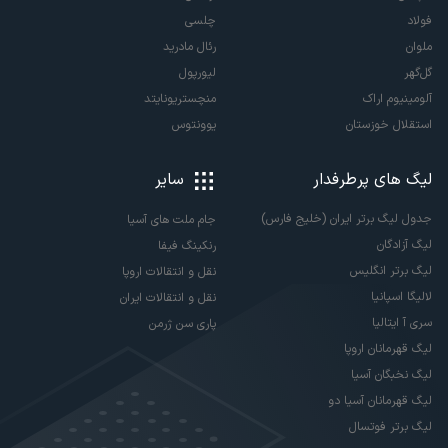
فولاد
چلسی
ملوان
رئال مادرید
گل‌گهر
لیورپول
آلومینیوم اراک
منچستریونایتد
استقلال خوزستان
یوونتوس
لیگ های پرطرفدار
سایر
جدول لیگ برتر ایران (خلیج فارس)
جام ملت های آسیا
لیگ آزادگان
رنکینگ فیفا
لیگ برتر انگلیس
نقل و انتقالات اروپا
لالیگا اسپانیا
نقل و انتقالات ایران
سری آ ایتالیا
پاری سن ژرمن
لیگ قهرمانان اروپا
لیگ نخبگان آسیا
لیگ قهرمانان آسیا دو
لیگ برتر فوتسال