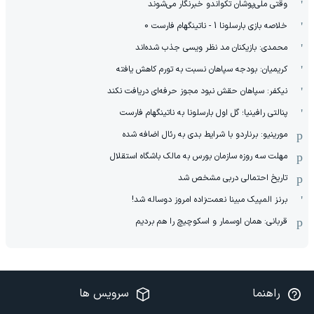
وقتی ملی‌پوشان تکواندو خبرنگار می‌شوند
خلاصه بازی بارسلونا 1 - ناتینگهام فارست 0
محمدی: بازیکنان مد نظر ویسی جذب شده‌اند
کریمیان: بودجه سپاهان نسبت به تورم کاهش یافته
نیکفر: سپاهان حقش نبود مجوز حرفه‌ای دریافت نکند
پنالتی رافینیا؛ گل اول بارسلونا به ناتینگهام فارست
مورینیو: برناردو با شرایط بدی به رئال اضافه شده
مهلت سه روزه سازمان بورس به مالک باشگاه استقلال
تاریخ احتمالی دربی مشخص شد
برنز المپیک مبینا نعمت‌زاده امروز دوساله شد!
قربانی: همان اوسمار و اسکوچیچ را هم بردیم
راهنما
سرویس ها