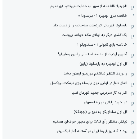
تاجرنیا: قاطعانه از سهراب حمایت می‌کنم، قهرمانیم
خلاصه بازی اودینزه 1 - بارسلونا 0
بارسلونا قهرمانی تورنمنت سه‌جانبه را از دست داد
یک کشور دیگر به توافق مکه خواهد پیوست
خالاصه بازی ناپولی 1 - سلتاویگو 1
آخرین آپدیت از مقصد احتمالی رامین رضاییان!
گل اول اودینزه به بارسلونا (بایو)
والورده: انتظار نداشتم مورینیو اینطور باشد
اتفاق تلخ در اولین بازی یایسله روی نیمکت نیوکسل
آغاز به کار سرمربی جدید قهرمان آسیا
دو خرید پایانی در راه اصفهان
گل اول سلتاویگو به ناپولی (جوتگلا)
نیکفر: منتظر رأی CAS برای مجوز حرفه‌ای هستیم
برد ۲ گله برزیلی‌ها ایران در آستانه آغاز لیگ برتر