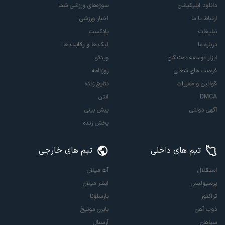
دانلود اپلیکیشن
سوژه‌های ورزشی شما
ارتباط با ما
اخبار ورزشی
تبلیغات
پادکست
درباره ما
لیگ ها و رقابت ها
ابزار توسعه دهندگان
ویدئو
فرصت های شغلی
روزنامه
قوانین و مقررات
نتایج زنده
DMCA
آنتن
آگهی دولتی
پیش بینی
پخش زنده
تیم های داخلی
تیم های خارجی
استقلال
آث میلان
پرسپولیس
اینتر میلان
تراکتور
بارسلونا
ذوب آهن
بایرن مونیخ
سپاهان
آرسنال