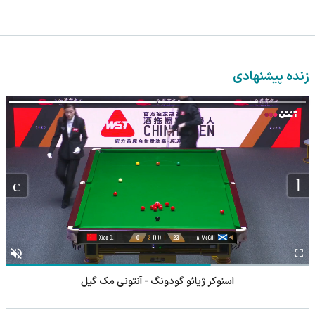
زنده پیشنهادی
اسنوکر ژیائو گودونگ - آنتونی مک گیل