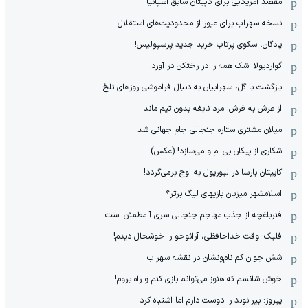
مقصد آمریکایی برای کاپیتان سابق اسپانیا
نسخه سهراب برای عبور از محدودیت‌های استقلال
پادگان، سکوی پرتاب خرید جدید پرسپولیس!
گواردیولا اشک همه را در رختکن در آورد
بازگشت با گل، سهرابیان به دنبال فراموشی روزهای تلخ
از عرش به فرش: مرد نابغه‌ بدون تیم ماند
میلان مشتری ستاره جنجالی جام جهانی شد
شکاری از پیکان بی ام و می‌سازد! (عکس)
کاپیتان بارسا در لیورپول به اوج برمی‌گردد!
اسلامشهر میزبان بازیهای لیگ برتر؟
فنرباغچه از جذب مهاجم جنجالی سری آ مطمئن است
فلیک: وقت خداحافظی، آرائوخو را خوشحال دیدم!
شش جوان کم نام‌و‌نشان در نقشه سهراب
خوش شانسم که هنوز می‌توانم بازی کنم و راه بروم!
پیروز: بیرانوند را دوست دارم اما اشتباه کرد