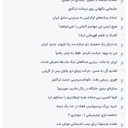
جابجایی ناگهانی روی نیمکت تراکتور
حمله رسانه‌های اوکراینی به سرمربی سابق ایران
هیچ‌ تیمی این مهاجم آلمانی را نمی‌خواهد!
کامبک با طعم قهرمانی لیگ!
به دنبال یک معجزه: دو ستاره سد راه لژیونر جدید ایران
من به یووه خیانت نکردم، فقط به اینتر رفتم!
ایران جا ماند: برترین مدافعان لیگ ملت‌ها معرفی شدند
تقدیم گل به مسی؛ حرکت زیبای دی پائول پس از گل‌زنی
فوری: ربیعی رفت، نکونام سرمربی جدید تراکتور
ستاره‌ای بدون جایگاه در رئال مادرید مورینیو!
فیفا کمپین بی‌رحمانه علیه اینفانتینو را محکوم کرد
خرید بزرگ پرسپولیس فعلا در حد یک نیمه
خلاصه بازی اینترمیامی 1 - مونتری 2
نقشه بارسلونا برای بمب تابستانی عوض شد