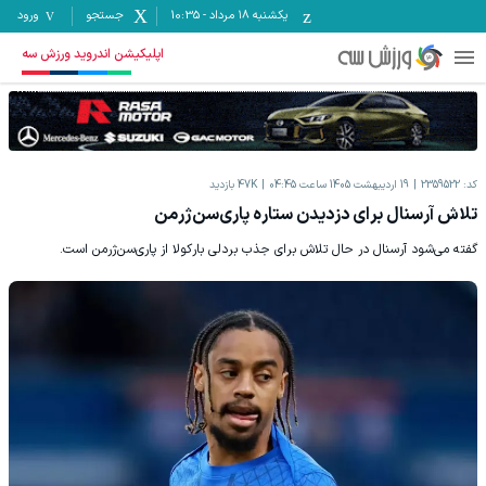
یکشنبه ۱۸ مرداد
-
10:35
جستجو
ورود
اپلیکیشن اندروید ورزش سه
کد:
2359522
19 اردیبهشت 1405 ساعت 04:45
47K
بازدید
تلاش آرسنال برای دزدیدن ستاره پاری‌سن‌ژرمن
گفته می‌شود آرسنال در حال تلاش برای جذب بردلی بارکولا از پاری‌سن‌ژرمن است.