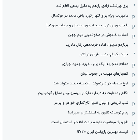
برق ورزشگاه آزادی بازهم به دلیل بدهی قطع شد
ماموریت ویژه برای تنها رکورد باقی مانده در فوتسال
با یا بدون رودری: نسخه بدون جنجال و جذاب مورینیو!
انقلاب خاموش در مخوف‌‌ترین تیم جهان
برناردو سیلوا، آماده فرماندهی رئال مادرید
جواد نکونام، پشت فرمان تراکتور
مدافع باتجربه لیگ برتر، خرید جدید جباری
انفجارهای مهیب در جنوب لبنان
اوج هیجان در دورتموند: اودیسه جدید متولد شد!
نگاهی متفاوت به دیدار تدارکاتی پرسپولیس مقابل آلومینیوم
شب تاریخی والیبال آسیا: تاج‌گذاری خواهر و برادر
پیام ترسناک نازون به استقلال و سهراب!
تاجرنیا: موفقیت نکونام باعث افتخار استقلال است
لیست بهترین بازیکنان ایران 2030!