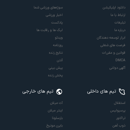
دانلود اپلیکیشن
سوژه‌های ورزشی شما
ارتباط با ما
اخبار ورزشی
تبلیغات
پادکست
درباره ما
لیگ ها و رقابت ها
ابزار توسعه دهندگان
ویدئو
فرصت های شغلی
روزنامه
قوانین و مقررات
نتایج زنده
DMCA
آنتن
آگهی دولتی
پیش بینی
پخش زنده
تیم های داخلی
تیم های خارجی
استقلال
آث میلان
پرسپولیس
اینتر میلان
تراکتور
بارسلونا
ذوب آهن
بایرن مونیخ