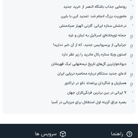
رونمایی جذاب باشگاه النصر از خرید جدید
ماموریت بزرگ انجام شد: تمدید کین با بایرن
درخشش ستاره ایرانی؛ گلزنی الهیار صیادمنش
حمله توپخانه‌ای اسرائیل به لبنان و غزه
جزئیاتی از پرسپولیسِ جدید، که از آن ‌خبر ندارید!
استون ویلا ستاره رئال مادرید را زیر نظر دارد
دیوانه‌وارترین گل‌های تاریخ نیمه‌نهایی لیگ قهرمانان
ادعای جدید سنتکام درباره محاصره دریایی ایران
همبازیان و شاگردان پرتعداد نکو در تراکتور
7 ایرانی در بین برترین فرنگی‌کاران جهان
بصره عراق گزینه اول استقلال برای میزبانی در آسیا
راهنما
سرویس ها