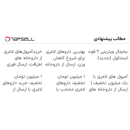
مطالب پیشنهادی
یخچال ویترینی 9 فوت
بهترین داروهای لاغری
خریدآمپول‌های لاغری
ایستکول (جدید)
برای شروع کاهش
از داروخانه های
وزن، ارسال از داروخانه
اطرافت، ارسال فوری
های نزدیکت!
همراه با پک یخ!
آمپول های لاغری با
۱ میلیون تومان
1 میلیون تومان
یک میلیون تخفیف |
تخفیف داروهای
تخفیف خرید داروهای
ارسال از داروخانه های
لاغری منتخب با
لاغری با ارسال از
معتبر
ارسال از داروخانه
داروخانه و پک یخ!
نزدیکت