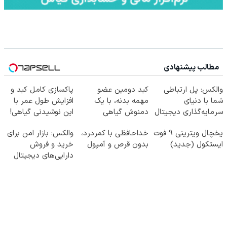
مطالب پیشنهادی
والکس: پل ارتباطی
کبد دومین عضو
پاکسازی کامل کبد و
شما با دنیای
مهمه بدنه، با یک
افزایش طول عمر با
سرمایه‌گذاری دیجیتال
دمنوش گیاهی
این نوشیدنی گیاهی!
مراقبش باش
کلیک جهت خرید
یخچال ویترینی 9 فوت
خداحافظی با کمردرد،
والکس: بازار امن برای
ایستکول (جدید)
بدون قرص و آمپول
خرید و فروش
دارایی‌های دیجیتال