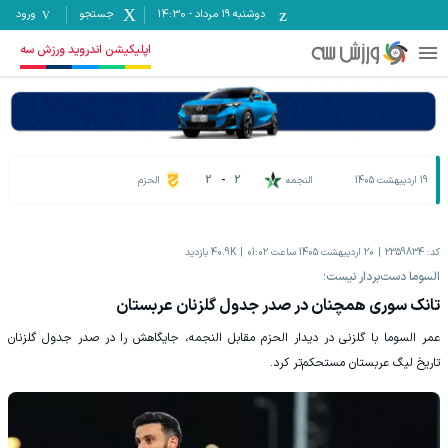
دوشنبه ۱۹ مرداد
-
14:30
جستجو
ورود
اپلیکیشن اندروید ورزش سه
19 اردیبهشت 1405
النجمه
2
-
2
الحزم
کد:
2359834
20 اردیبهشت 1405 ساعت 01:02
40.9K
بازدید
السوما دست‌بردار نیست؛
تانک سوری همچنان در صدر جدول گلزنان عربستان
عمر السوما با گلزنی در دیدار الحزم مقابل النجمه، جایگاهش را در صدر جدول گلزنان
تاریخ لیگ عربستان مستحکم‌تر کرد.