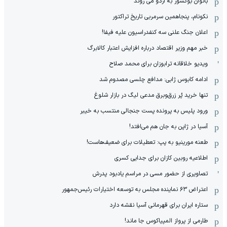
بانوان بوکسور به اردو می روند
نکونام، پنجاهمین سرمربی تاریخ تراکتور
اعلان جنگ علنی سه کنفدراسیون علیه فیفا!
خبر مهم وزیر اقتصاد درباره افزایش اعتبار کالابرگ
ویدیو خلاقانه ترابوزان برای محمد صلاح
ادامه کابوس ژابی: مدافع چلسی مصدوم شد
تنها خرید پُر زرق‌وبرق مدعی لیگ در بازار شلوغ
ورود پلیس به پرونده پست جنجالی منتسب به خیبر
آسیا در ژاپن به جان هم می‌افتد!
طعنه مورینیو به پپ: تعطیلات برای ضعیف‌هاست!
اطلاعیه روبین کازان برای جدایی کسری
تصاویری از حضور مسی در مراسم یادبود پدرش
اعتراض ۶۳ نماینده مجلس به توسعه اختیارات رئیس‌جمهور
ستاره ایران برای قهرمانی آسیا نقشه دارد
طارمی از پرواز المپیاکوس جا ماند!