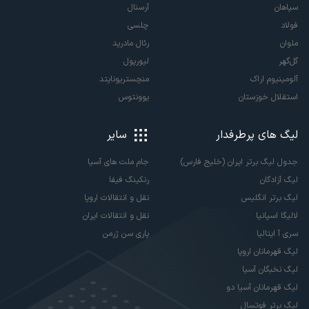
سپاهان
آرسنال
فولاد
چلسی
ملوان
رئال مادرید
گل‌گهر
لیورپول
آلومینیوم اراک
منچستریونایتد
استقلال خوزستان
یوونتوس
لیگ های پرطرفدار
سایر
جدول لیگ برتر ایران (خلیج فارس)
جام ملت های آسیا
لیگ آزادگان
رنکینگ فیفا
لیگ برتر انگلیس
نقل و انتقالات اروپا
لالیگا اسپانیا
نقل و انتقالات ایران
سری آ ایتالیا
پاری سن ژرمن
لیگ قهرمانان اروپا
لیگ نخبگان آسیا
لیگ قهرمانان آسیا دو
لیگ برتر فوتسال