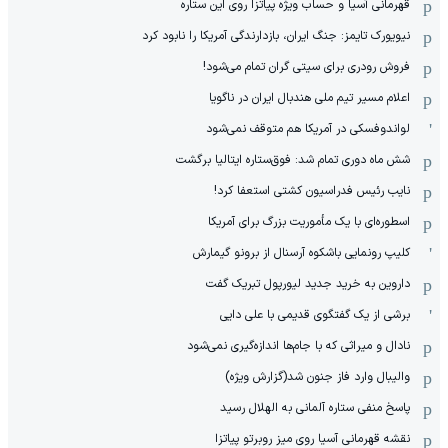
قهرمانی آسیا و حساب ویژه پیاتزا روی این ستاره
نیویورک تایمز: جنگ ایران، بازدارندگی آمریکا را نابود کرد
فروش رودری برای سیتی گران تمام می‌شود!
اعلام مسیر تیم ملی هندبال ایران در ناگویا
لواندوفسکی در آمریکا هم متوقف نمی‌شود
شش ماه دوری تمام شد: فوق‌ستاره ایتالیا برگشت
نایب رئیس فدراسیون کشتی استعفا کرد!
اسطوره‌ای با یک مأموریت بزرگ برای آمریکا
کلیپ رونمایی باشکوه آرسنال از برونو گیمارش
داروین به خرید جدید لیورپول تبریک گفت
برشی از یک گفتگوی قدیمی با علی دایی
نادال و میراثی که با جام‌ها اندازه‌گیری نمی‌شود
والیبال وارد فاز جنون شد(گزارش ویژه)
پاسخ منفی ستاره آلمانی به الهلال رسید
نقشه قهرمانی آسیا روی میز روبرتو پیاتزا