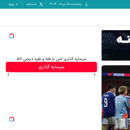
پنجشنبه ۱۵ مرداد
-
22:16
جستجو
ورود
ری امن با طلا و نقره دیجی کالا
سود کلان برای مدیران عامل با شرکت در 
سرمایه گذاری
اشتراک با تخفیف
›
‹