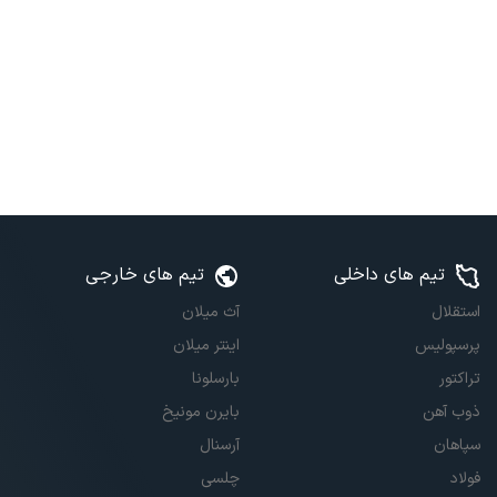
تیم های داخلی
تیم های خارجی
استقلال
آث میلان
پرسپولیس
اینتر میلان
تراکتور
بارسلونا
ذوب آهن
بایرن مونیخ
سپاهان
آرسنال
فولاد
چلسی