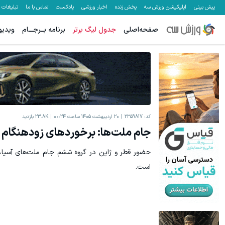
پیش بینی
اپلیکیشن ورزش سه
پخش زنده
اخبار ورزشی
پادکست
تماس با ما
تبلیغات
صفحه‌اصلی
جدول لیگ برتر
برنامه بــرجـــام
ویدیو
کد:
2359817
20 اردیبهشت 1405 ساعت 00:24
23.8K
بازدید
جام ملت‌ها: برخوردهای زودهنگام م
حضور قطر و ژاپن در گروه ششم جام ملت‌های آسیا،
است.