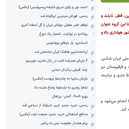
احمد نور و پایان سریع شایعه پرسپولیس! (عکس)
 که ژاپن، قطر، تایلند و
رسمی: فورلان سرمربی اروگوئه شد
ا این گروه عنوان
توقف فجر مقابل جوانان ایران با گل لحظه آخری
ر هواداری بالا و
رونالدو در یونایتد، انفجار یک نبوغ
الساندرو، یار باوفای یوونتوس
ارزشمندترین هافبک ایران مشخص شد
 ملی ایران شانس
6 بازیکن همیشه ثابت در رئال مادرید مورینیو
و قرقیزستان نیز
چند قیچی برگردان دیدنی
اً جدی و نیازمند
بازیکن سایپا به چادرملو پیوست (عکس)
تمام! رودری به بارسلونا پاسخ مثبت داد
یورو 2008، آلمان - پرتغال
ین رقابت‌ها با حضور ۲۴ تیم از سراسر قاره آسیا انجام می‌شود و
رسمی: خرید جدید خیبر خرم‌آباد از نساجی آمد
مدافع استقلالی خرید جدید صنعت نفت (عکس)
پیام هشدار مقاومت یمن به ریاض