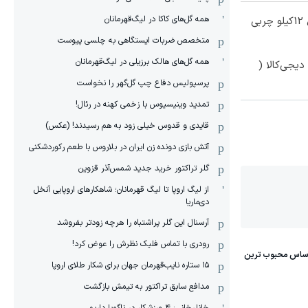
همه گل‌های کاکا در لیگ‌قهرمانان
از الان تا آخر تابستون حداقل 12کیلو چربی
متخصص ضربات ایستگاهی به چلسی پیوست
همه گل‌های هالک برزیلی در لیگ‌قهرمانان
یجی‌کالا (
پرسپولیس دفاع چپ گل‌گهر را نخواست
تمدید وینیسیوس با زخمی کهنه در رئال!
قایدی و قدوس خیلی زود به هم رسیدند! (عکس)
آتش بازی دونده زن ایران در بلاروس با طعم رکوردشکنی
گلر تراکتور خرید جدید شمس‌آذر قزوین
از لیگ اروپا تا لیگ قهرمانان؛ شاهکارهای اروپایی آنخل
دی‌ماریا
آرسنال این گلر پراشتباه را هرچه زودتر بفروشد
رودری با تماس فلیک نظرش را عوض کرد!
١۵ ستاره نایب‌قهرمان جهان برای شکار طلای اروپا
مدافع سابق تراکتور به تیمش بازگشت