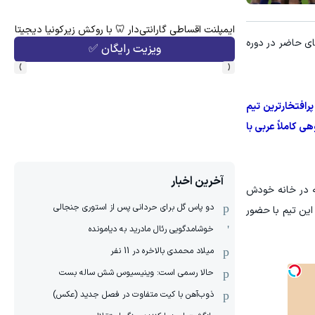
هنوز 50 تتر رو دریافت نکردی؟ | رایگان ثبت نام کن و رایگان شروع کن!
ارانتی‌دار 🦷 با روکش زیرکونیا دیجیتال رایگان 💫
ه مسیر رقابت میان تیم‌های حاضر در دوره
ویزیت رایگان ✅
دریافت 50 تتر !
›
‹
رافتخارترین تیم
ی کاملاً عربی با
آخرین اخبار
که در خانه خودش
دو پاس گل برای حردانی پس از استوری جنجالی
 این تیم با حضور
خوشامدگویی رئال مادرید به دیامونده
میلاد محمدی بالاخره در 11 نفر
حالا رسمی است: وینیسیوس شش ساله بست
ذوب‌آهن با کیت متفاوت در فصل جدید (عکس)