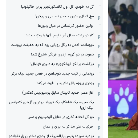
گل به خودی؛ گل اول گلاسکورنجرز برابر جاگیلونیا
مچ اندازی بدون حاصل نساجی و پیکان!
اولین حضور کارتساس در میان زنبورها
کلا دو‌ رشته مدال آور داریم، آنها را ویژه ببینید!
دیومانده: آمدن به رئال رویایی بود که به حقیقت پیوست
دعوت در دو گروه: اردوی فرنگی شلوغ شد!
بازگشت برانکو ایوانکوویچ به دنیای فوتبال!
رونمایی از کیت جدید ذوب‌آهن در فصل جدید لیگ برتر
رودری پروژه رئال مادرید را نابود می‌کند!
آغاز عصر جدید کاپیتان سابق پرسپولیس (عکس)
یک ضربه، یک شاهکار، یک تریولا! بهترین گل‌های کنفرانس
لیگ اروپا
دو گل لحظه آخری در تقابل آلومینیوم و مس
جزئیات فنی مذاکرات ایران و عمان
بازدید سرزده رئیس پارالمپیک از اردوی دختران پاراتکواندو