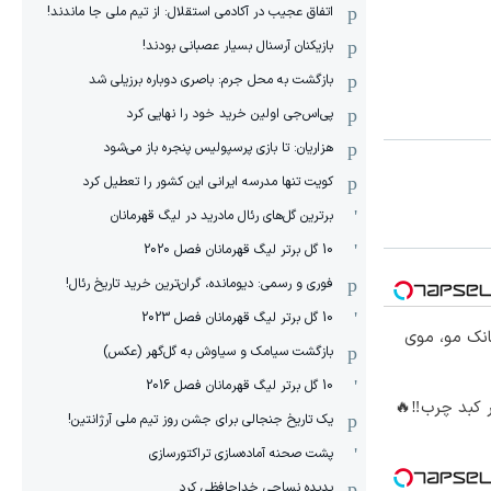
اتفاق عجیب در آکادمی استقلال: از تیم ملی جا ماندند!
بازیکنان آرسنال بسیار عصبانی بودند!
بازگشت به محل جرم: باصری دوباره برزیلی شد
پی‌اس‌جی اولین خرید خود را نهایی کرد
هزاریان: تا بازی پرسپولیس پنجره باز می‌شود
کویت تنها مدرسه ایرانی این کشور را تعطیل کرد
برترین گل‌های رئال مادرید در لیگ قهرمانان
10 گل برتر لیگ قهرمانان فصل 2020
فوری و رسمی: دیومانده، گران‌ترین خرید تاریخ رئال!
10 گل برتر لیگ قهرمانان فصل 2023
انک مو، موی
بازگشت سیامک و سیاوش به گل‌گهر (عکس)
10 گل برتر لیگ قهرمانان فصل 2016
 کبد چرب‼️🔥
یک تاریخ جنجالی برای جشن روز تیم ملی آرژانتین!
پشت صحنه آماده‌سازی تراکتورسازی
پدیده نساجی خداحافظی کرد