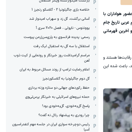
بازگشت امیدوارکننده وینگر استقلال
خلاصه بازی جاگیلونیا 2 - گلاسکو رنجرز 1
ضور هواداران با
آسانی برگشت، گل زد و سهراب امیدوار شد
 عربی تاریخ جام
یوونتوس - ناپولی ، فصل 2020 سری آ
 ۱۹۸۸ دوباره جام را بالای سر برد و آخرین قهرمانی
رسمی: پدیده فرانسوی به پاری‌سن‌ژرمن پیوست
استقلال با سه گل به استقبال لیگ رفت
مراسم گرامیداشت روز خبرنگار و رونمایی از کیت ذوب
رقابت‌ها هستند و
آهن
ند، باعث شده این
اعلام رضایت ترامپ از روند مسائل مربوط به ایران
گل دوم جاگیلونیا به گلاسکورنجرز
حفظ رکوردهای جهانی دو ستاره وزنه برداری
حمله نیروهای اسرائیلی به خبرنگار پرس‌تی‌وی
پاسخ گل‌به‌خودی، گل‌به‌خودی بود!
چرا رودری به پیشنهاد رئال نه گفت؟
رئیس دوچرخه سواری ایران در جلسه مهم کنفدراسیون
آسیا