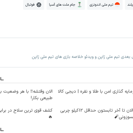
لند
تیم ملی اندونزی
جام ملت های آسیا
فوتبال
ی بعدی تیم ملی ژاپن و ویدئو خلاصه بازی های تیم ملی ژاپن
ایه گذاری امن با طلا و نقره | دیجی کالا
الان وقتشه‼️ با هر وضعیت ب
طبیعی بکار!
از الان تا آخر تابستون حداقل 12کیلو چربی
کشف قوی ترین سلاح در برابر
سوزونی🧨
🔥