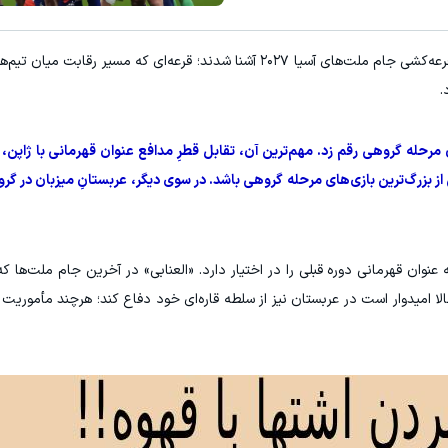
ایمپلنت اقساطی گ
به گزارش "ورزش سه"، هواداران فوتبال آسیا با نتایج قرعه‌کشی جام ملت‌های آسیا ۲۰۲۷ آشنا شدند؛ قرعه‌ای ک
.
حله گروهی رقم زد. مهم‌ترین آن، تقابل قطرِ مدافع عنوان قهرمانی با ژاپن، پ
ز بزرگ‌ترین بازی‌های مرحله گروهی باشد. در سوی دیگر، عربستانِ میزبان در گروه
عنوان قهرمانی دوره قبلی را در اختیار دارد. «العنابی» در آخرین جام ملت‌ها 
الا امیدوار است در عربستان نیز از سلطه قاره‌ای خود دفاع کند؛ هرچند مأموریت