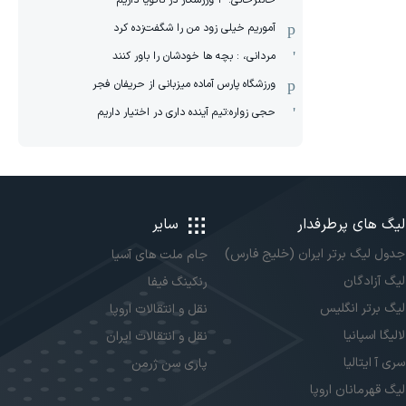
خانلرخانی: ۴ ورزشکار در ناگویا داریم
آموریم خیلی زود من را شگفت‌زده کرد
مردانی، : بچه ها خودشان را باور کنند
ورزشگاه پارس آماده میزبانی از حریفان فجر
حجی زواره:تیم آینده داری در اختیار داریم
لیگ های پرطرفدار
سایر
جدول لیگ برتر ایران (خلیج فارس)
جام ملت های آسیا
لیگ آزادگان
رنکینگ فیفا
لیگ برتر انگلیس
نقل و انتقالات اروپا
لالیگا اسپانیا
نقل و انتقالات ایران
سری آ ایتالیا
پاری سن ژرمن
لیگ قهرمانان اروپا