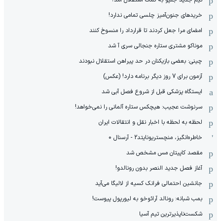
خریدهای جنون‌آمیز چلسی تمامی ندارد!
امضای مرا جعل کردند تا قرارداد را منسوخ کنند
موناکو مشتری ستاره جنجالی سری آ شد
چینی: بعضی بازیکنان در حد پیراهن استقلال نبودند
آزمون برای 7 روز دیگر برنامه دارد! (عکس)
ایستگاه پزشکی قبل از شروع فصل آبی شد
سرنوشت عجیب: هیچکس ستاره آلمانی را نمی‌خواهد!
لحظه به لحظه با اخبار نقل و انتقالات ایران
خاطره‌انگیز، منچستریونایتد2 - آرسنال 0
مقصد کاپیتان مس مشخص شد
آغاز فصل جدید النصر بدون رونالدو!
جانشین احتمالی فرانک کسیه از لالیگا می‌آید
بمب شبانه: رونالد آرائوخو به لیورپول پیوست!
شکست‌ناپذیرترین تیم آسیا