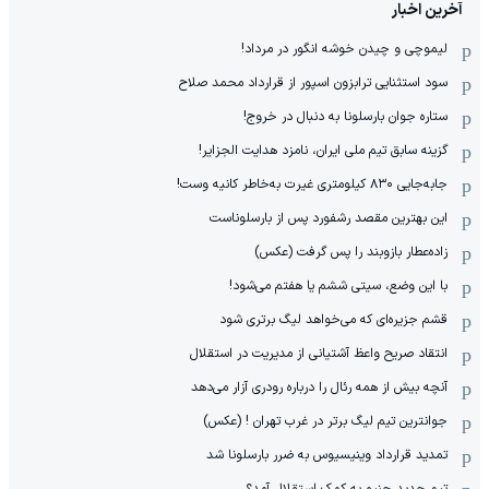
آخرین اخبار
لیموچی و چیدن خوشه انگور در مرداد!
سود استثنایی ترابزون اسپور از قرارداد محمد صلاح
ستاره جوان بارسلونا به دنبال در خروج!
گزینه سابق تیم ملی ایران، نامزد هدایت الجزایر!
جابه‌جایی ۸۳۰ کیلومتری غیرت به‌خاطر کانیه وست!
این بهترین مقصد رشفورد پس از بارسلوناست
زاده‌عطار بازوبند را پس گرفت (عکس)
با این وضع، سیتی ششم یا هفتم می‌شود!
قشم جزیره‌ای که می‌خواهد لیگ برتری شود
انتقاد صریح واعظ آشتیانی از مدیریت در استقلال
آنچه بیش از همه رئال را درباره رودری آزار می‌دهد
جوانترین تیم لیگ برتر در غرب تهران ! (عکس)
تمدید قرارداد وینیسیوس به ضرر بارسلونا شد
تیم جدید جنپو به کمک استقلال آمد؟