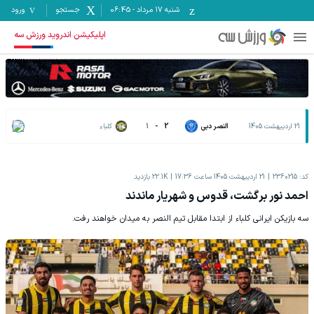
شنبه ۱۷ مرداد
-
06:45
جستجو
ورود
اپلیکیشن اندروید ورزش سه
21 اردیبهشت 1405
النصر دبی
2
-
1
کلباء
کد:
2360215
21 اردیبهشت 1405 ساعت 17:36
22.1K
بازدید
احمد نور برگشت، قدوس و شهریار ماندند
سه بازیکن ایرانی کلباء از ابتدا مقابل تیم النصر به میدان خواهند رفت.