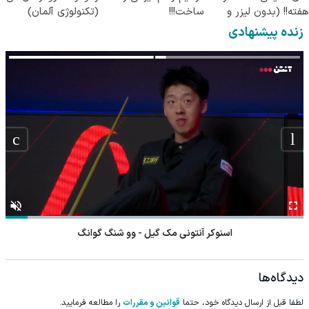
هفته!! (بدون لیزر و
ساخت!!!
(تکنولوژی آلمان)
جراحی)
◂پرسشنامه▸
زنده پیشنهادی
اسنوکر آنتونی مک گیل - وو شنگ گوانگ
دیدگاه‌ها
لطفا قبل از ارسال دیدگاه خود، حتما
قوانین و مقررات
را مطالعه فرمایید.