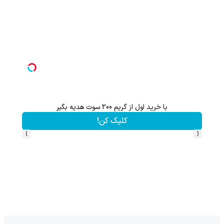
با خرید اول از گریم 200 سوت هدیه بگیر
کلیک کن!
›
‹