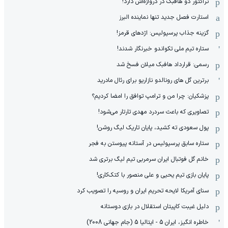
تراکتور دو هافبک در دروازه‌اش دارد!
استارت فصل جدید تنها نماینده البرز
گزینه جذاب پرسپولیس: اژدهای قرمز!
ستاره تیم ملی تکواندو خبرنگار شدند!
رسمی: قرارداد هافبک میلان فسخ شد
برترین گل های رونالدو نازاریو برای رئال مادرید
پزشکیان: چرا من و ترامپ توافق را امضا کردیم؟
تصاویری که باعث سردرد مهدی تارتار می‌شود!
پول سعودی ته کشید، پایان تاریک لیگ روشن!
ستاره سابق پرسپولیس در آستانه پیوستن به فجر
خانم گل فوتبال ایران سرمربی تیم لیگ برتری شد
پایان بازی تیم یحیی و علی منصور با کتک‌کاری!
سنای آمریکا لایحه تحریم ایران و روسیه را تصویب کرد
دلیل غیبت کاپیتان استقلال در بازی دوستانه
خاطره انگیز، ایران 5 - ایتالیا 5 (جام جهانی 2008)