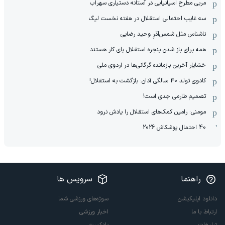
مربی مطرح اسپانیایی در آستانه دستیاری سهراب
سه غایب احتمالی استقلال در هفته نخست لیگ
ناشناس مثل شمس‌آذرِ وحید رضایی
همه برای باز شدن پنجره استقلال پای کار هستند
خشایار آخرین بازمانده گرگانی‌ها در اردوی ملی
کادوی تولد 40 سالگی آدان: بازگشت به استقلال!
تصمیم طارمی جدی است!
مومنی: رامین کمک‌های استقلال را یادش نرود
40 احتمال پوشکاش 2026
راهنما
سرویس ها
دانلود اپلیکیشن
سوژه‌های ورزشی شما
ارتباط با ما
اخبار ورزشی