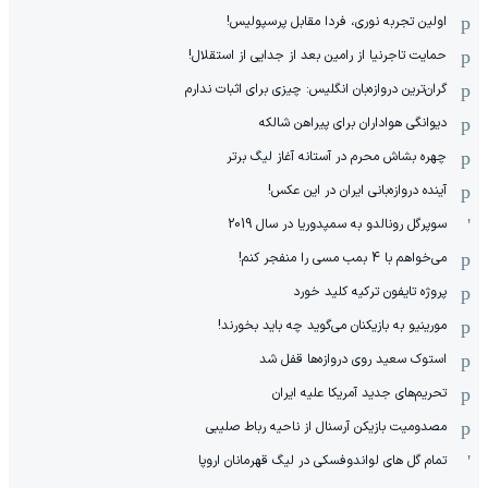
اولین تجربه نوری، فردا مقابل پرسپولیس!
حمایت تاجرنیا از رامین بعد از جدایی از استقلال!
گران‌ترین دروازه‌بان انگلیس: چیزی برای اثبات ندارم
دیوانگی هواداران برای پیراهن شالکه
چهره بشاش محرم در آستانه آغاز لیگ برتر
آینده دروازه‌بانی ایران در این عکس!
سوپرگل رونالدو به سمپدوریا در سال 2019
می‌خواهم با 4 بمب مسی را منفجر کنم!
پروژه تایفون ترکیه کلید خورد
مورینیو به بازیکنان می‌گوید چه باید بخورند!
استوک سعید روی دروازه‌ها قفل شد
تحریم‌های جدید آمریکا علیه ایران
مصدومیت بازیکن آرسنال از ناحیه رباط صلیبی
تمام گل های لواندوفسکی در لیگ قهرمانان اروپا