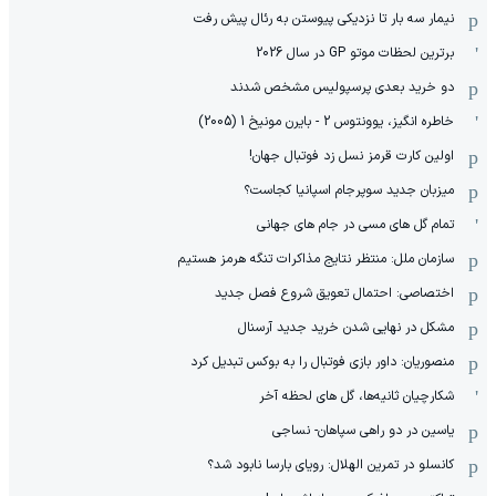
نیمار سه بار تا نزدیکی پیوستن به رئال پیش رفت
برترین لحظات موتو GP در سال 2026
دو خرید بعدی پرسپولیس مشخص شدند
خاطره انگیز، یوونتوس 2 - بایرن مونیخ 1 (2005)
اولین کارت قرمز نسل زد فوتبال جهان!
میزبان جدید سوپرجام اسپانیا کجاست؟
تمام گل های مسی در جام های جهانی
سازمان ملل: منتظر نتایج مذاکرات تنگه هرمز هستیم
اختصاصی: احتمال تعویق شروع فصل جدید
مشکل در نهایی شدن خرید جدید آرسنال
منصوریان: داور بازی فوتبال را به بوکس تبدیل کرد
شکارچیان ثانیه‌ها، گل های لحظه آخر
یاسین در دو راهی سپاهان- نساجی
کانسلو در تمرین الهلال: رویای بارسا نابود شد؟