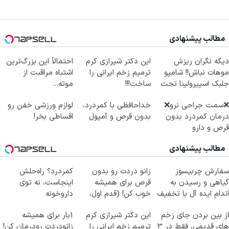
مطالب پیشنهادی
دیگه نگران ریزش
این دکتر شیرازی کرم
احتمالاً این بزرگ‌ترین
موهات نباش!! شامپو
ترمیم زخم ایرانی را
اشتباه مراقبت از
جلبک اسپیرولینا تحت
ساخت!!!
موته...
لیسانس آلمان
❌سمت جراحی نرو❌
خداحافظی با کمردرد،
لوازم ورزشی خفن رو
درمان کمردرد بدون
بدون قرص و آمپول
اقساطی بخر!
قرص و دارو
مطالب پیشنهادی
سفارش چربیسوز
زانو دردت رو بدون
کمردرد؟ راه‌حلش
گیاهی و رسیدن به
قرص برای همیشه
اینجاست، نه توی
اندام ایده آل با تخفیف
خوب کن! (قدم اول،
داروخونه
ویژه! همراه مجوز
پرسش‌نامه)
از بین بردن جای زخم
این دکتر شیرازی کرم
1بار برای همیشه
های قدیمی، فقط در 3
ترمیم زخم ایرانی را
زانودردت رودرمان کن!