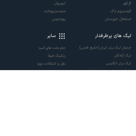
گل‌گهر
لیورپول
آلومینیوم اراک
منچستریونایتد
استقلال خوزستان
یوونتوس
لیگ های پرطرفدار
سایر
جدول لیگ برتر ایران (خلیج فارس)
جام ملت های آسیا
لیگ آزادگان
رنکینگ فیفا
لیگ برتر انگلیس
نقل و انتقالات اروپا
لالیگا اسپانیا
نقل و انتقالات ایران
سری آ ایتالیا
پاری سن ژرمن
لیگ قهرمانان اروپا
لیگ نخبگان آسیا
لیگ قهرمانان آسیا دو
لیگ برتر فوتسال