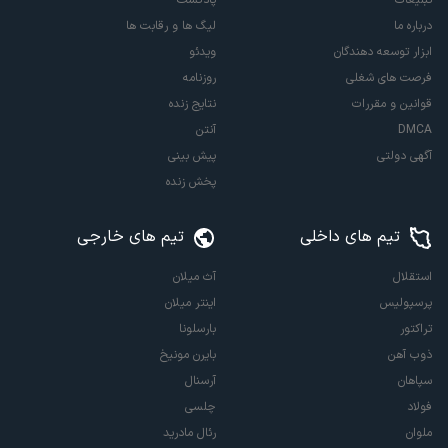
تبلیغات
پادکست
درباره ما
لیگ ها و رقابت ها
ابزار توسعه دهندگان
ویدئو
فرصت های شغلی
روزنامه
قوانین و مقررات
نتایج زنده
DMCA
آنتن
آگهی دولتی
پیش بینی
پخش زنده
تیم های داخلی
تیم های خارجی
استقلال
آث میلان
پرسپولیس
اینتر میلان
تراکتور
بارسلونا
ذوب آهن
بایرن مونیخ
سپاهان
آرسنال
فولاد
چلسی
ملوان
رئال مادرید