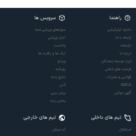
راهنما
سرویس ها
دانلود اپلیکیشن
سوژه‌های ورزشی شما
ارتباط با ما
اخبار ورزشی
تبلیغات
پادکست
درباره ما
لیگ ها و رقابت ها
ابزار توسعه دهندگان
ویدئو
فرصت های شغلی
روزنامه
قوانین و مقررات
نتایج زنده
DMCA
آنتن
آگهی دولتی
پیش بینی
پخش زنده
تیم های داخلی
تیم های خارجی
استقلال
آث میلان