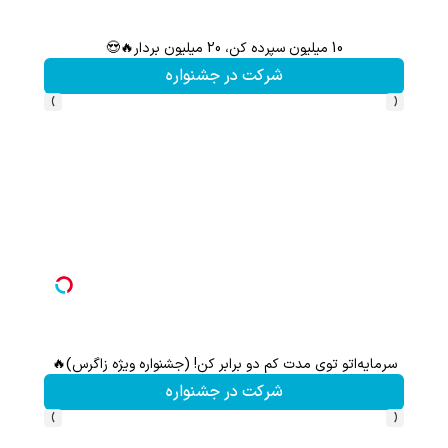
10 میلیون سپرده کن، 20 میلیون بردار🔥😍
سرمایه‌
شرکت در جشنواره
›
‹
سرمایه‌اتو توی مدت کم دو برابر کن! (جشنواره ویژه زاگرس)🔥
شرکت در جشنواره
›
‹