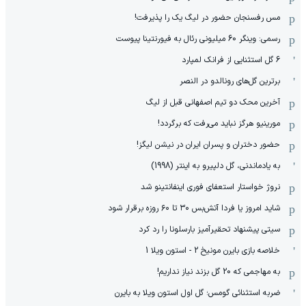
مس رفسنجان حضور در لیگ یک را پذیرفت!
رسمی: وینگر 60 میلیونی رئال به فیورنتینا پیوست
6 گل استثنایی از فرانک لمپارد
برترین گل‌های رونالدو در النصر
آخرین محک دو تیم اصفهانی قبل از لیگ
مورینیو هرگز نباید می‌رفت که برگردد!
حضور دختران و پسران ایران در نیشن لیگز!
به یادماندنی، گل دلپیرو به اینتر (1998)
نروژ خواستار استعفای فوری اینفانتینو شد
شاید امروز یا فردا آتش‌بس ۳۰ تا ۶۰ روزه برقرار شود
سیتی پیشنهاد تحقیرآمیز بارسلونا را رد کرد
خلاصه بازی بایرن مونیخ 2 - استون ویلا 1
به مهاجمی که 20 گل بزند نیاز نداریم!
ضربه استثنائی گومس؛ گل اول استون ویلا به بایرن