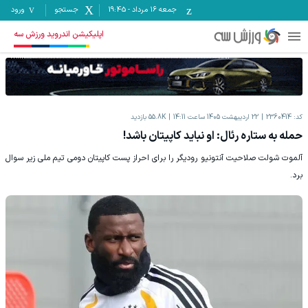
جمعه ۱۶ مرداد
-
19:45
جستجو
ورود
اپلیکیشن اندروید ورزش سه
کد:
2360414
22 اردیبهشت 1405 ساعت 14:11
55.8K
بازدید
حمله به ستاره رئال: او نباید کاپیتان باشد!
آلموت شولت صلاحیت آنتونیو رودیگر را برای احراز پست کاپیتان دومی تیم ملی زیر سوال
برد.