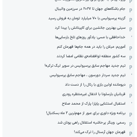
جام باشگاه‌های جهان تا ۲۰۲۷ در سرزمین والیبال
گزینه پرسپولیس با ۷۰ میلیارد تومان به فروش رسید
سیتی بهترین جانشین برای کاپیتانش را پیدا کرد
خداحافظی با مسی؛ یادآور روزهای تلخ بارسایی‌ها
آموریم: میلان را باید در همه جام‌ها قهرمان کنم
سه کشور منطقه توافقنامه‌ی نظامی امضا کردند
تیم جدید مهاجم سابق پرسپولیس در سوپر لیگ ترکیه!
تیم جدید سردار دورسون ، مهاجم سابق پرسپولیس
دیومانده اولین بازی با رئال را از دست داد
قربانیان بارسلونا با انتقال غیرمنتظره رودری
استقبال استثنایی پاپارا پارک از محمد صلاح
برنامه ویژه داوری برای عبور از مهم‌ترین 2 ماه بسکتبال!
رسمی: وینگر پرحاشیه استقلال راهی یونان شد
قهرمان جهان آرسنال را ترک می‌کند!