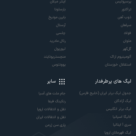
پرسپولیس
اینتر میلان
تراکتور
بارسلونا
ذوب آهن
بایرن مونیخ
سپاهان
آرسنال
فولاد
چلسی
ملوان
رئال مادرید
گل‌گهر
لیورپول
آلومینیوم اراک
منچستریونایتد
استقلال خوزستان
یوونتوس
لیگ های پرطرفدار
سایر
جدول لیگ برتر ایران (خلیج فارس)
جام ملت های آسیا
لیگ آزادگان
رنکینگ فیفا
لیگ برتر انگلیس
نقل و انتقالات اروپا
لالیگا اسپانیا
نقل و انتقالات ایران
سری آ ایتالیا
پاری سن ژرمن
لیگ قهرمانان اروپا