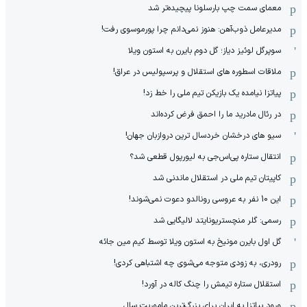
معمای سمت چپ بارسلونا پیچیده‌تر شد
مدیرعامل ذوب‌آهن: هنوز نمی‌دانم چرا پورموسوی رفت!
سوپرگل لوئیز دیاز؛ گل دوم بایرن به استون ویلا
ملاقات اسطوره های استقلال و پرسپولیس در عراق!
پیاتزا نیامده یک بازیکن تیم ملی را خط زد!
در رئال مادرید ما را احمق فرض کرده‌اند
سیو های درخشان خردسال ترین دروازبان جهان!
انتقال ستاره پی‌اس‌جی به لیورپول قطعی شد؟
کاپیتان تیم ملی در استقلال ماندنی شد
این 10 نفر به عروسی رونالدو دعوت نمی‌شوند!
رسمی: گلر منچستریونایتد لالیگایی شد
گل اول بایرن مونیخ به استون ویلا توسط کیم مین جائه
رودری، به زودی متوجه می‌شوی چه اشتباهی کردی!
استقلال ستاره تیمش را چنگ کاله در آورد!
ورود پیاتزا به ایران برای بزرگ‌ترین ماموریت سال