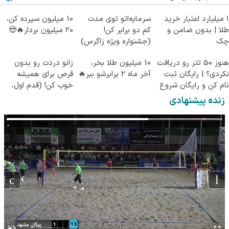
۱ میلیارد اعتبار خرید
سرمایه‌اتو توی مدت
10 میلیون سپرده کن،
طلا | بدون ضامن و
کم دو برابر کن!
20 میلیون بردار🔥😍
چک
(جشنواره ویژه زاگرس)
🔥
هنوز 50 تتر رو دریافت
10 میلیون طلا بخر،
زانو دردت رو بدون
نکردی؟ | رایگان ثبت
آخر ماه 2 برابرشو ببر🔥
قرص برای همیشه
نام کن و رایگان شروع
خوب کن! (قدم اول،
کن!
پرسش‌نامه)
زنده پیشنهادی