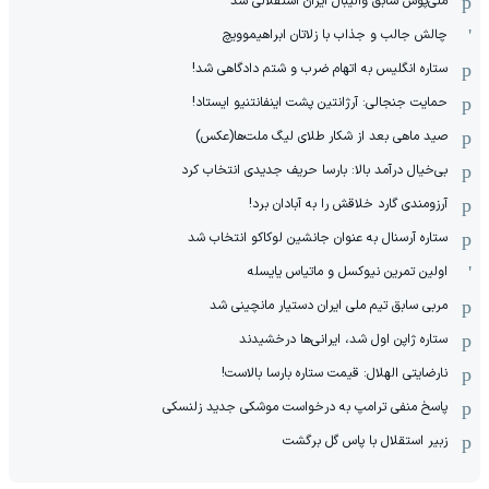
ملی‌پوش سابق والیبال ایران استقلالی شد
چالش جالب و جذاب با زلاتان ابراهیموویچ
ستاره انگلیس به اتهام ضرب و شتم دادگاهی شد!
حمایت جنجالی: آرژانتین پشت اینفانتنیو ایستاد!
صید ماهی بعد از شکار طلای لیگ ملت‌ها(عکس)
بی‌خیال درآمد بالا: بارسا حریف جدیدی انتخاب کرد
آرزومندی گارد خلاقش را به آبادان برد!
ستاره آرسنال به عنوان جانشین لوکاکو انتخاب شد
اولین تمرین نیوکسل و ماتیاس یایسله
مربی سابق تیم ملی ایران دستیار مانچینی شد
ستاره ژاپن اول شد، ایرانی‌ها درخشیدند
نارضایتی الهلال: قیمت ستاره بارسا بالاست!
پاسخ منفی ترامپ به درخواست موشکی جدید زلنسکی
زبیر استقلال با پاس گل برگشت