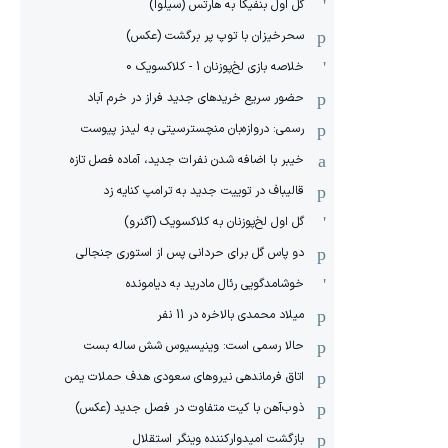
گل اول بنفیکا به هارتس (سیلوا)
سحرخیزان با توپ پر برگشت (عکس)
خلاصه بازی لخ‌پوزنان 1 - کلاکسویک 0
حضور سریع خریدهای جدید فراز در خرم آباد
رسمی: دروازه‌بان منچسترسیتی به لیدز پیوست
خیبر با اضافه شدن نفرات جدید، آماده فصل تازه
قالیباف در توییت جدید به ترامپ کنایه زد
گل اول لخ‌پوزنان به کلاکسویک (آگنرو)
دو پاس گل برای حردانی پس از استوری جنجالی
خوشامدگویی رئال مادرید به دیامونده
میلاد محمدی بالاخره در 11 نفر
حالا رسمی است: وینیسیوس شش ساله بست
اتاق فرماندهی نیروهای سعودی هدف حملات یمن
ذوب‌آهن با کیت متفاوت در فصل جدید (عکس)
بازگشت امیدوارکننده وینگر استقلال