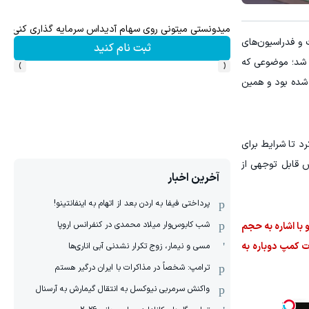
میدونستی میتونی روی سهام آدیداس سرمایه گذاری کنی؟
و فدراسیون‌های
ثبت نام کنید
›
‹
ل شد؛ موضوعی که
شده بود و همین
د تا شرایط برای
ش قابل توجهی از
آخرین اخبار
پرداختی فیفا به اردن بعد از اتهام به اینفانتینو!
شب کابوس‌وار میلاد محمدی در کنفرانس اروپا
حدود ۴۰۰ میلیارد تومان رسیده است. او با اشاره به حجم
ت کمپ دوباره به
مسی و نیمار، زوج تکرار نشدنی آبی اناری‌ها
ترامپ: شخصاً در مذاکرات با ایران درگیر هستم
واکنش سرمربی نیوکسل به انتقال گیمارش به آرسنال