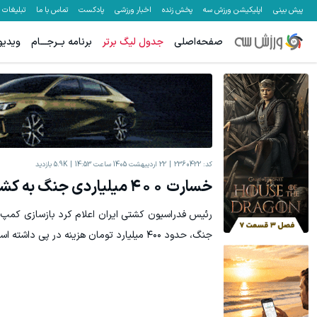
پیش بینی
اپلیکیشن ورزش سه
پخش زنده
اخبار ورزشی
پادکست
تماس با ما
تبلیغات
صفحه‌اصلی
جدول لیگ برتر
برنامه بــرجـــام
ویدیو
معاملات فارکس اسپرد از صفر و تا ۵۰۰ دلار بونوس
معاملات جهانی ط
ثبت نام کنید
کد:
2360422
22 اردیبهشت 1405 ساعت 14:53
5.9K
بازدید
خسارت ۴٠٠ میلیاردی جنگ به کشتی ایران
رئیس فدراسیون کشتی ایران اعلام کرد بازسازی کمپ 
جنگ، حدود ۴۰۰ میلیارد تومان هزینه در پی داشته است.