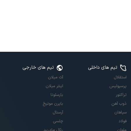
تیم های داخلی
تیم های خارجی
استقلال
آث میلان
پرسپولیس
اینتر میلان
تراکتور
بارسلونا
ذوب آهن
بایرن مونیخ
سپاهان
آرسنال
فولاد
چلسی
ملوان
رئال مادرید