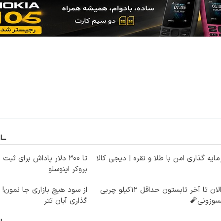
ایه گذاری امن با طلا و نقره | دیجی کالا
تا ۳۰۰ دلار پاداش برای ثب
بروکر اینوسلو
از الان تا آخر تابستون حداقل 12کیلو چربی
از سود هیچ بازاری جا نمون!
سوزونی🧨
گذاری آبان تتر