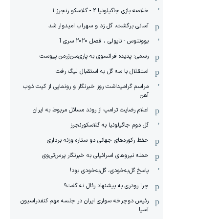
خلاصه بازی جاگیلونیا 2 - گلاسکو رنجرز 1
آسانی برگشت، گل زد و سهراب امیدوار شد
یوونتوس - ناپولی ، فصل 2020 سری آ
رسمی: پدیده فرانسوی به پاری‌سن‌ژرمن پیوست
استقلال با سه گل به استقبال لیگ رفت
مراسم گرامیداشت روز خبرنگار و رونمایی از کیت ذوب
آهن
اعلام رضایت ترامپ از روند مسائل مربوط به ایران
گل دوم جاگیلونیا به گلاسکورنجرز
حفظ رکوردهای جهانی دو ستاره وزنه برداری
حمله نیروهای اسرائیلی به خبرنگار پرس‌تی‌وی
پاسخ گل‌به‌خودی، گل‌به‌خودی بود!
چرا رودری به پیشنهاد رئال نه گفت؟
رئیس دوچرخه سواری ایران در جلسه مهم کنفدراسیون
آسیا