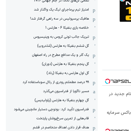
تمامی گل‌های کانادا در جام جهانی 2026
امتیاز تیم پرماجرای لیگ یک واگذار شد
هافبک پرسپولیس در سه راهی گرفتار شد!
خلاصه بازی بنفیکا 6 - هارتس 1
تبریک جالب تونی کروس به وینیسیوس
گل ششم بنفیکا به هارتس (شلدروپ)
یک گلر و یک مدافع مطرح در راه اصفهان
گل پنجم بنفیکا به هارتس (دوران)
گل اول هارتس به بنفیکا (رناد)
۹۹ درصد مطمئنم رودری از رئال سوءاستفاده کرد
مسیر ناگویا از فدراسیون می‌گذرد
ت نام جدید در
گل چهارم بنفیکا به هارتس (پاولیدیس)
فدراسیون تأیید کرد: بونوچی دستیار مانچینی می‌شود
 باکس سرمایه
قاب‌هایی از تمرین سرخ‌پوشان پایتخت
هدف قرار دادن اهداف متخاصم در قشم