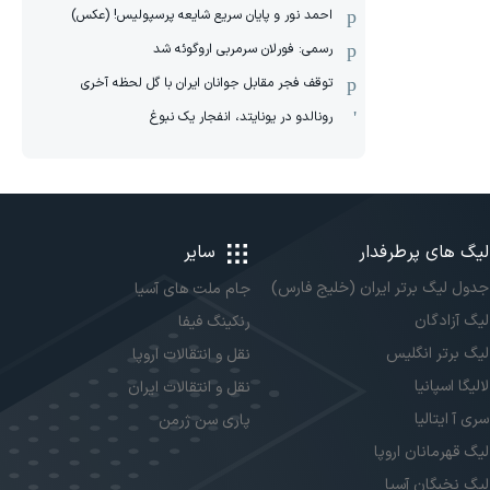
احمد نور و پایان سریع شایعه پرسپولیس! (عکس)
رسمی: فورلان سرمربی اروگوئه شد
توقف فجر مقابل جوانان ایران با گل لحظه آخری
رونالدو در یونایتد، انفجار یک نبوغ
لیگ های پرطرفدار
سایر
جدول لیگ برتر ایران (خلیج فارس)
جام ملت های آسیا
لیگ آزادگان
رنکینگ فیفا
لیگ برتر انگلیس
نقل و انتقالات اروپا
لالیگا اسپانیا
نقل و انتقالات ایران
سری آ ایتالیا
پاری سن ژرمن
لیگ قهرمانان اروپا
لیگ نخبگان آسیا