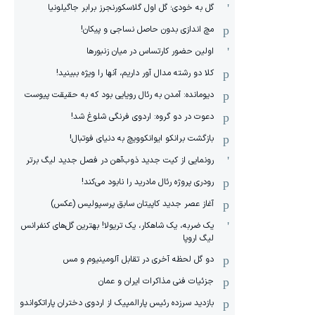
گل به خودی؛ گل اول گلاسکورنجرز برابر جاگیلونیا
مچ اندازی بدون حاصل نساجی و پیکان!
اولین حضور کارتساس در میان زنبورها
کلا دو‌ رشته مدال آور داریم، آنها را ویژه ببینید!
دیومانده: آمدن به رئال رویایی بود که به حقیقت پیوست
دعوت در دو گروه: اردوی فرنگی شلوغ شد!
بازگشت برانکو ایوانکوویچ به دنیای فوتبال!
رونمایی از کیت جدید ذوب‌آهن در فصل جدید لیگ برتر
رودری پروژه رئال مادرید را نابود می‌کند!
آغاز عصر جدید کاپیتان سابق پرسپولیس (عکس)
یک ضربه، یک شاهکار، یک تریولا! بهترین گل‌های کنفرانس
لیگ اروپا
دو گل لحظه آخری در تقابل آلومینیوم و مس
جزئیات فنی مذاکرات ایران و عمان
بازدید سرزده رئیس پارالمپیک از اردوی دختران پاراتکواندو