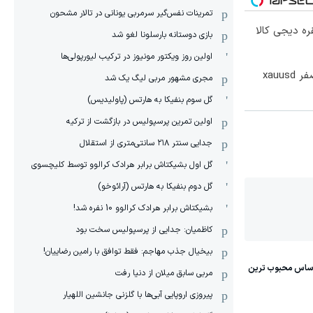
‏تمرینات نفس‌گیر سرمربی یونانی در تالار مشحون
ره دیجی کالا
بازی دوستانه بارسلونا لغو شد
اولین روز ویکتور مونیوز در ترکیب لیورپولی‌ها
۵۰۰ دلار بونوس و اسپرد از صفر xauusd
مجری مشهور مربی لیگ یک شد
گل سوم بنفیکا به هارتس (پاولیدیس)
اولین تمرین پرسپولیس در بازگشت از ترکیه
جدایی سنتر ۲۱۸ سانتی‌متری از استقلال
گل اول بشیکتاش برابر هرادک کرالوو توسط کلیچسوی
گل دوم بنفیکا به هارتس (آرائوخو)
بشیکتاش برابر هرادک کرالوو 10 نفره شد!
کاظمیان: جدایی از پرسپولیس سخت بود
بیخیال جذب مهاجم: فقط توافق با رامین رضاییان!
مربی سابق میلان از دنیا رفت
پیروزی اروپایی آبی‌ها با گلزنی جانشین اللهیار