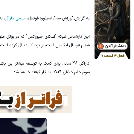
60% تخفیف پوشاک جین وست + خرید در 4 قسط
به گزارش "ورزش سه"، اسطوره فوتبال،
جیمی کاراگر
، ب
مشاهده و خرید
این کارشناس شبکه "اسکای اسپورتس" که در بوتل متول
ششم فوتبال انگلیس است، از نزدیک دنبال کرده است.
کاراگر، 48 ساله، برای کمک به توسعه بیشتر 
سوم جام حذفی 2021، به کار گرفته خواهد شد.