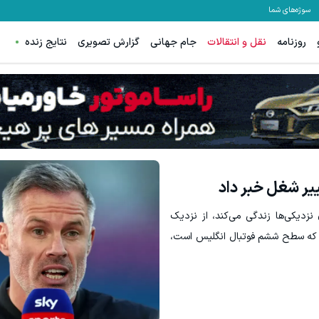
سوژه‌های شما
روزنامه
نقل و انتقالات
جام جهانی
گزارش تصویری
نتایج زنده
تا %60 تخفیف محصولات جین وست + خرید در 4 قسط
60% تخفیف ویژه جین وست + خرید در4 قسط
مشاهده و خرید
م
ییر شغل خبر داد
 نزدیکی‌ها زندگی می‌کند، از نزدیک
که سطح ششم فوتبال انگلیس است،