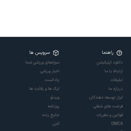
راهنما
سرویس ها
دانلود اپلیکیشن
سوژه‌های ورزشی شما
ارتباط با ما
اخبار ورزشی
تبلیغات
پادکست
درباره ما
لیگ ها و رقابت ها
ابزار توسعه دهندگان
ویدئو
فرصت های شغلی
روزنامه
قوانین و مقررات
نتایج زنده
DMCA
آنتن