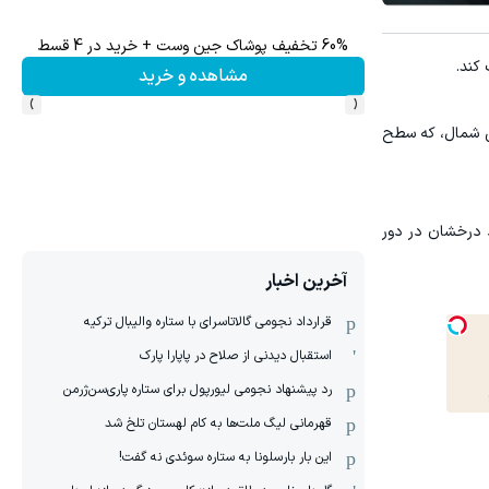
۱ میلیارد اعتبار خرید طلا | بدون ضامن و چک
کند.
شاهده و خرید
کلیک کن!
›
‹
لی شمال، که سطح
رد درخشان در دور
آخرین اخبار
قرارداد نجومی گالاتاسرای با ستاره والیبال ترکیه
استقبال دیدنی از صلاح در پاپارا پارک
رد پیشنهاد نجومی لیورپول برای ستاره پاری‌سن‌ژرمن
قهرمانی لیگ ملت‌ها به کام لهستان تلخ شد
این بار بارسلونا به ستاره سوئدی نه گفت!