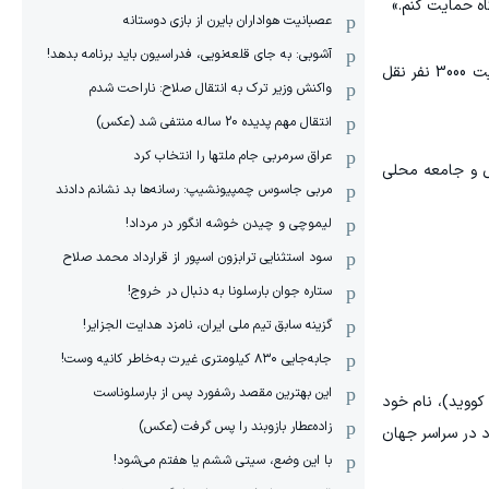
اه حمایت کنم.»
عصبانیت هواداران بایرن از بازی دوستانه
آشوبی: به جای قلعه‌نویی، فدراسیون باید برنامه بدهد!
مارین در این فصل لیگ ملی شمال، در رتبه دوازدهم قرار گرفت. آن‌ها امیدوارند در سال‌های آینده از ورزشگاه "روسِت پارک" با ظرفیت 3000 نفر نقل
واکنش وزیر ترک به انتقال صلاح: ناراحت شدم
انتقال مهم پدیده 20 ساله منتفی شد (عکس)
عراق سرمربی جام ملتها را انتخاب کرد
ل و جامعه محلی
مربی جاسوس چمپیونشیپ: رسانه‌ها بد نشانم دادند
لیموچی و چیدن خوشه انگور در مرداد!
سود استثنایی ترابزون اسپور از قرارداد محمد صلاح
ستاره جوان بارسلونا به دنبال در خروج!
گزینه سابق تیم ملی ایران، نامزد هدایت الجزایر!
جابه‌جایی ۸۳۰ کیلومتری غیرت به‌خاطر کانیه وست!
این بهترین مقصد رشفورد پس از بارسلوناست
دوم کووید)، نام خود
زاده‌عطار بازوبند را پس گرفت (عکس)
د به فروش رساندند و 30000 عدد از آن‌ها را به افراد در سراسر جهان
با این وضع، سیتی ششم یا هفتم می‌شود!