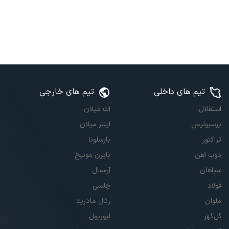
تیم های داخلی
تیم های خارجی
استقلال
آث میلان
پرسپولیس
اینتر میلان
تراکتور
بارسلونا
ذوب آهن
بایرن مونیخ
سپاهان
آرسنال
فولاد
چلسی
ملوان
رئال مادرید
گل‌گهر
لیورپول