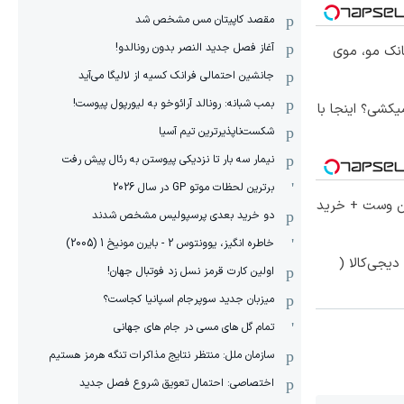
مقصد کاپیتان مس مشخص شد
آغاز فصل جدید النصر بدون رونالدو!
انک مو، موی
جانشین احتمالی فرانک کسیه از لالیگا می‌آید
بمب شبانه: رونالد آرائوخو به لیورپول پیوست!
کشی؟ اینجا با
شکست‌ناپذیرترین تیم آسیا
نیمار سه بار تا نزدیکی پیوستن به رئال پیش رفت
برترین لحظات موتو GP در سال 2026
تا 60 درصد تخفیف ویژه جین وست + خرید
دو خرید بعدی پرسپولیس مشخص شدند
خاطره انگیز، یوونتوس 2 - بایرن مونیخ 1 (2005)
یجی‌کالا (
اولین کارت قرمز نسل زد فوتبال جهان!
میزبان جدید سوپرجام اسپانیا کجاست؟
تمام گل های مسی در جام های جهانی
سازمان ملل: منتظر نتایج مذاکرات تنگه هرمز هستیم
اختصاصی: احتمال تعویق شروع فصل جدید