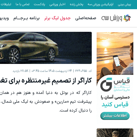
پیش بینی
اپلیکیشن ورزش سه
پخش زنده
اخبار ورزشی
پادکست
تماس با ما
تبلیغات
صفحه‌اصلی
جدول لیگ برتر
برنامه بــرجـــام
ویدیو
هنوز 50 تتر رو دریافت نکردی؟ | رایگان ثبت نام کن و رایگان شروع کن!
دریافت 50 تتر !
کد:
2360655
24 اردیبهشت 1405 ساعت 03:45
28.5K
بازدید
کاراگر از تصمیم غیرمنتظره برای تغ
کاراگر که در بوتل به دنیا آمده و هنوز هم در همان
پیشرفت تیم «مارین» و صعودش به لیگ ملی شمال، 
را دنبال کرده است.