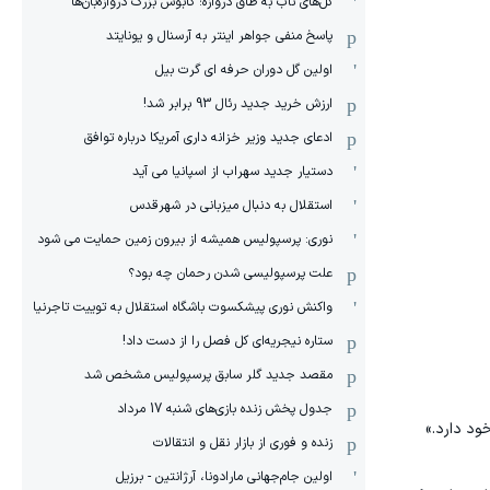
گل‌های ناب به طاق دروازه؛ کابوس بزرگ دروازه‌بان‌ها
پاسخ منفی جواهر اینتر به آرسنال و یونایتد
اولین گل دوران حرفه ای گرت بیل
ارزش خرید جدید رئال 93 برابر شد!
ادعای جدید وزیر خزانه داری آمریکا درباره توافق
دستیار جدید سهراب از اسپانیا می آید
استقلال به دنبال میزبانی در شهرقدس
نوری: پرسپولیس همیشه از بیرون زمین حمایت می شود
علت پرسپولیسی شدن رحمان چه بود؟
واکنش نوری پیشکسوت باشگاه استقلال به توییت تاجرنیا
ستاره نیجریه‌ای کل فصل را از دست داد!
مقصد جدید گلر سابق پرسپولیس مشخص شد
جدول پخش زنده بازی‌های شنبه 17 مرداد
ود دارد.»
زنده و فوری از بازار نقل و انتقالات
اولین جام‌جهانی مارادونا، آرژانتین - برزیل