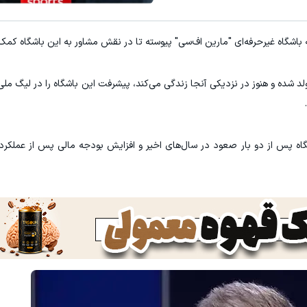
تا 60 درصد تخفیف ویژه جین وست + خرید در4 قسط
تا %60 تخفیف محصولات جین وست + خرید در 4 قسط
ه باشگاه غیرحرفه‌ای "مارین اف‌سی" پیوسته تا در نقش مشاور به این باشگاه کمک 
مشاهده و خرید
م
د شده و هنوز در نزدیکی آنجا زندگی می‌کند، پیشرفت این باشگاه را در لیگ م
این باشگاه پس از دو بار صعود در سال‌های اخیر و افزایش بودجه مالی پس از عملک