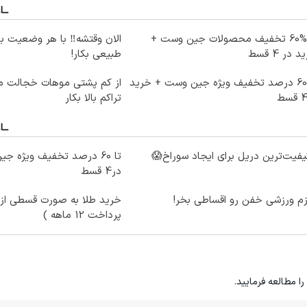
تا %60 تخفیف محصولات جین وست +
الان وقتشه‼️ با هر وضعیت ب
 در 4 قسط
طبیعی بکار!
تا 60 درصد تخفیف ویژه جین وست + خرید
از کم پشتی موهات خجالت می
تراکم بالا بکار
یفیت‌ترین دریل برای ایجاد سوراخ😱
در4 قسط
زم ورزشی خفن رو اقساطی بخر!
خرید طلا به صورت قسطی از د
پرداخت 12 ماهه )
را مطالعه فرمایید.