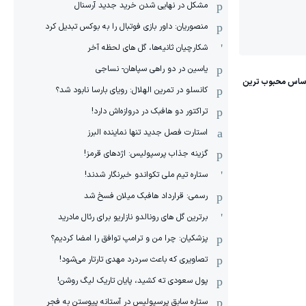
مشکل در نهایی شدن خرید جدید آرسنال
منصوریان: داور بازی فوتبال را به بوکس تبدیل کرد
شکارچیان ثانیه‌ها، گل های لحظه آخر
یاسین در دو راهی سپاهان- نساجی
کانسلو در تمرین الهلال: رویای بارسا نابود شد؟
تراکتور دو هافبک در دروازه‌اش دارد!
استارت فصل جدید تنها نماینده البرز
گزینه جذاب پرسپولیس: اژدهای قرمز!
ستاره تیم ملی تکواندو خبرنگار شدند!
رسمی: قرارداد هافبک میلان فسخ شد
برترین گل های رونالدو نازاریو برای رئال مادرید
پزشکیان: چرا من و ترامپ توافق را امضا کردیم؟
تصاویری که باعث سردرد مهدی تارتار می‌شود!
پول سعودی ته کشید، پایان تاریک لیگ روشن!
ستاره سابق پرسپولیس در آستانه پیوستن به فجر