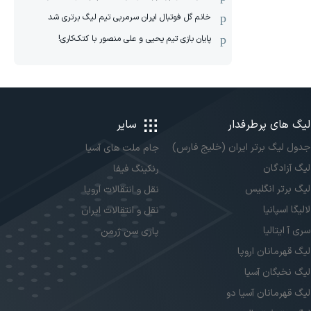
خانم گل فوتبال ایران سرمربی تیم لیگ برتری شد
پایان بازی تیم یحیی و علی منصور با کتک‌کاری!
لیگ های پرطرفدار
سایر
جدول لیگ برتر ایران (خلیج فارس)
جام ملت های آسیا
لیگ آزادگان
رنکینگ فیفا
لیگ برتر انگلیس
نقل و انتقالات اروپا
لالیگا اسپانیا
نقل و انتقالات ایران
سری آ ایتالیا
پاری سن ژرمن
لیگ قهرمانان اروپا
لیگ نخبگان آسیا
لیگ قهرمانان آسیا دو