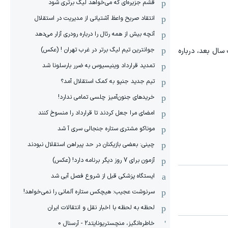
قشم جزیره‌ای که می‌خواهد لیگ برتری شود
انتقاد صریح واعظ آشتیانی از مدیریت در استقلال
آنچه بیش از همه رئال را درباره رودری آزار می‌دهد
جوانترین تیم لیگ برتر در غرب تهران ! (عکس)
اسپورت، یک سال بعد، درباره
تمدید قرارداد وینیسیوس به ضرر بارسلونا شد
تیم جدید جنپو به کمک استقلال آمد؟
خریدهای جنون‌آمیز چلسی تمامی ندارد!
امضای مرا جعل کردند تا قرارداد را منسوخ کنند
موناکو مشتری ستاره جنجالی سری آ شد
چینی: بعضی بازیکنان در حد پیراهن استقلال نبودند
آزمون برای 7 روز دیگر برنامه دارد! (عکس)
ایستگاه پزشکی قبل از شروع فصل آبی شد
سرنوشت عجیب: هیچکس ستاره آلمانی را نمی‌خواهد!
لحظه به لحظه با اخبار نقل و انتقالات ایران
خاطره‌انگیز، منچستریونایتد2 - آرسنال 0