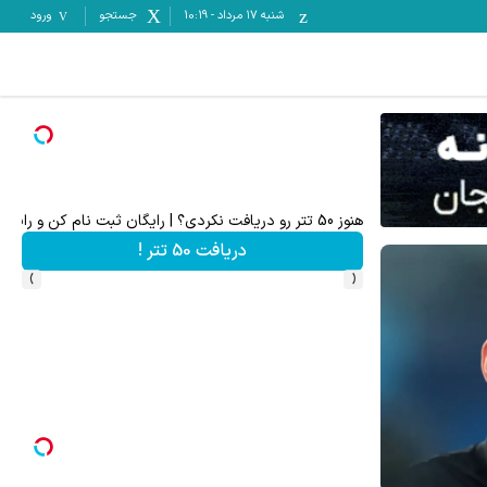
شنبه ۱۷ مرداد
-
10:19
جستجو
ورود
60% تخفیف پوشاک جین وست + خرید در 4 قسط
شاهده و خرید
مشاهده و خرید
›
‹