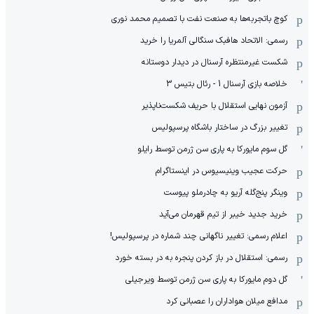
کوچ باتجربه‌ها به صنعت نفت با تصمیم محمد نوری
رسمی: الاتحاد هافبک سنگالی آلمریا را خرید
شکست غیرمنتظره آرسنال در دیدار دوستانه
خلاصه بازی آرسنال 1 - رئال بتیس 3
آزمون نهایی استقلال با حریف شکست‌ناپذیر
تغییر بزرگ در ساختار باشگاه پرسپولیس
گل سوم مایورکا به پاری سن ژرمن توسط رایلو
حرکت عجیب وینیسیوس در اینستاگرام
وینگر پنج‌گله آریو به چادرملو پیوست
خرید جدید خیبر از تیم قهرمان می‌آید
اعلام رسمی: تغییر ناگهانی چند شماره در پرسپولیس!
رسمی: استقلال در باز کردن پنجره به در بسته خورد
گل دوم مایورکا به پاری سن ژرمن توسط ویرجیلی
مدافع میلان هواداران را عصبانی کرد