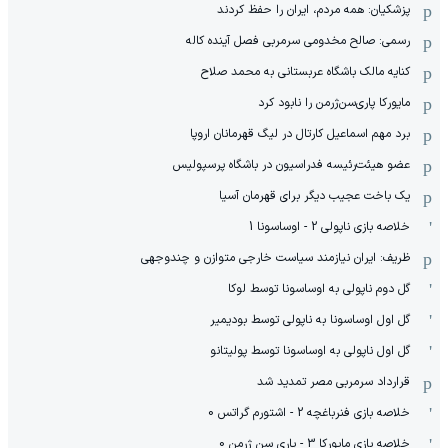
پزشکیان: همه مردم، ایران را حفظ کردند
رسمی: صالح مخدومی سرمربی فصل آینده کاله
کنایه مالک باشگاه عربستانی به محمد صلاح
مایورکا پاری‌سن‌ژرمن را نابود کرد
برد مهم اسماعیل کارتال در لیگ قهرمانان اروپا
عضو هیئت‌رئیسه فدراسیون در باشگاه پرسپولیس
یک باخت عجیب دیگر برای قهرمان آسیا
خلاصه بازی ناپولی 2 - اوساسونا 1
ظریف: ایران نیازمند سیاست خارجی متوازن و چندوجهی
گل دوم ناپولی به اوساسونا توسط لوکا
گل اول اوساسونا به ناپولی توسط بودیمیر
گل اول ناپولی به اوساسونا توسط پولیتانو
قرارداد سرمربی مصر تمدید شد
خلاصه بازی فنرباغچه 2 - اشتورم گراتس 0
خلاصه بازی مایورکا 3 - پاری سن ژرمن 0