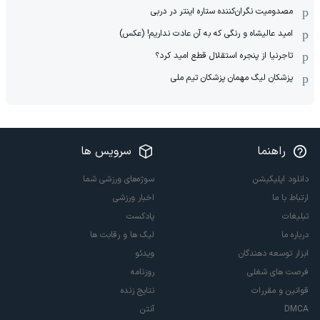
مصدومیت نگران‌کننده ستاره اینتر در دربی
امید عالیشاه و رنگی که به آن عادت نداریم! (عکس)
تاجرنیا از پنجره استقلال قطع امید کرد؟
پزشکان لیگ مهمان پزشکان تیم ملی
راهنما
سرویس ها
دانلود اپلیکیشن
سوژه‌های ورزشی شما
ارتباط با ما
اخبار ورزشی
تبلیغات
پادکست
درباره ما
لیگ ها و رقابت ها
ابزار توسعه دهندگان
ویدئو
فرصت های شغلی
روزنامه
قوانین و مقررات
نتایج زنده
DMCA
آنتن