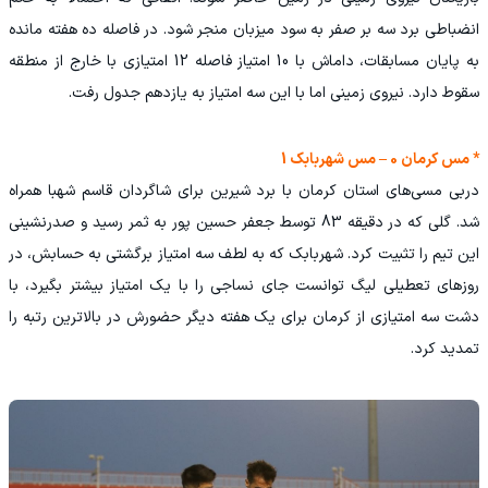
انضباطی برد سه بر صفر به سود میزبان منجر شود. در فاصله ده هفته مانده
به پایان مسابقات، داماش با 10 امتیاز فاصله 12 امتیازی با خارج از منطقه
سقوط دارد. نیروی زمینی اما با این سه امتیاز به یازدهم جدول رفت.
* مس کرمان 0 – مس شهربابک 1
دربی مسی‌های استان کرمان با برد شیرین برای شاگردان قاسم شهبا همراه
شد. گلی که در دقیقه 83 توسط جعفر حسین پور به ثمر رسید و صدرنشینی
این تیم را تثبیت کرد. شهربابک که به لطف سه امتیاز برگشتی به حسابش، در
روزهای تعطیلی لیگ توانست جای نساجی را با یک امتیاز بیشتر بگیرد، با
دشت سه امتیازی از کرمان برای یک هفته دیگر حضورش در بالاترین رتبه را
تمدید کرد.