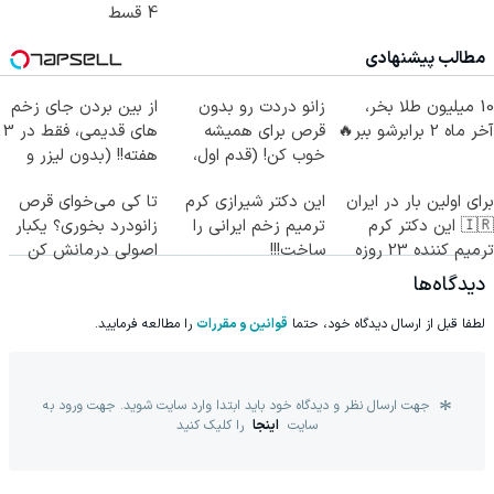
4 قسط
مطالب پیشنهادی
10 میلیون طلا بخر،
زانو دردت رو بدون
از بین بردن جای زخم
آخر ماه 2 برابرشو ببر🔥
قرص برای همیشه
های قدیمی، فقط در 3
خوب کن! (قدم اول،
هفته!! (بدون لیزر و
پرسش‌نامه)
جراحی)
برای اولین بار در ایران
این دکتر شیرازی کرم
تا کی می‌خوای قرص
🇮🇷 این دکتر کرم
ترمیم زخم ایرانی را
زانودرد بخوری؟ یکبار
ترمیم کننده 23 روزه
ساخت!!!
اصولی درمانش کن
ساخت!
دیدگاه‌ها
لطفا قبل از ارسال دیدگاه خود، حتما
قوانین و مقررات
را مطالعه فرمایید.
جهت ارسال نظر و دیدگاه خود باید ابتدا وارد سایت شوید. جهت ورود به
سایت
اینجا
را کلیک کنید