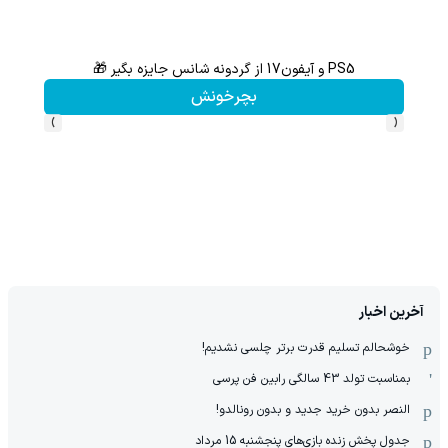
PS5 و آیفون17 از گردونه شانس جایزه بگیر 🎁
گردونه شانس بدون 
بچرخونش
›
‹
آخرین اخبار
خوشحالم تسلیم قدرت برتر چلسی نشدیم!
بمناسبت تولد 43 سالگی رابین فن پرسی
النصر بدون خرید جدید و بدون رونالدو!
جدول پخش زنده بازی‌های پنجشنبه 15 مرداد