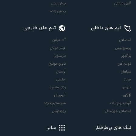
آگهی دولتی
پیش بینی
پخش زنده
تیم های داخلی
تیم های خارجی
استقلال
آث میلان
پرسپولیس
اینتر میلان
تراکتور
بارسلونا
ذوب آهن
بایرن مونیخ
سپاهان
آرسنال
فولاد
چلسی
ملوان
رئال مادرید
گل‌گهر
لیورپول
آلومینیوم اراک
منچستریونایتد
استقلال خوزستان
یوونتوس
لیگ های پرطرفدار
سایر