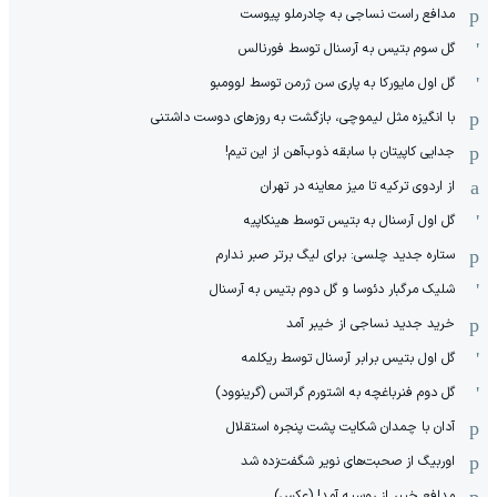
مدافع راست نساجی به چادرملو پیوست
گل سوم بتیس به آرسنال توسط فورنالس
گل اول مایورکا به پاری سن ژرمن توسط لوومبو
با انگیزه مثل لیموچی، بازگشت به روزهای دوست داشتنی
جدایی کاپیتان با سابقه ذوب‌آهن از این تیم!
از اردوی ترکیه تا میز معاینه در تهران
گل اول آرسنال به بتیس توسط هینکاپیه
ستاره جدید چلسی: برای لیگ برتر صبر ندارم
شلیک مرگبار دئوسا و گل دوم بتیس به آرسنال
خرید جدید نساجی از خیبر آمد
گل اول بتیس برابر آرسنال توسط ریکلمه
گل دوم فنرباغچه به اشتورم گراتس (گرینوود)
آدان با چمدان شکایت پشت پنجره استقلال
اوربیگ از صحبت‌های نویر شگفت‌زده شد
مدافع خیبر از روسیه آمد! (عکس)