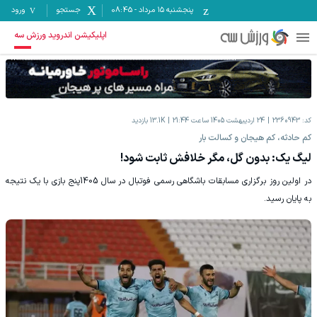
پنجشنبه ۱۵ مرداد
-
08:45
جستجو
ورود
اپلیکیشن اندروید ورزش سه
کد:
2360943
24 اردیبهشت 1405 ساعت 21:44
13.1K
بازدید
کم حادثه، کم هیجان و کسالت بار
لیگ یک: بدون گل، مگر خلافش ثابت شود!
در اولین روز برگزاری مسابقات باشگاهی رسمی فوتبال در سال 1405پنج بازی با یک نتیجه
به پایان رسید.