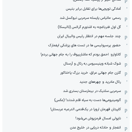
آمادگی توپچی‌ها برای تقابل برابر بتیس
رسمی: ماتیاس یایسله سرمربی نیوکسل شد
گل اول فنرباغچه به اشتورم گراتس (تالیسکا)
چند جلسه مهم در انتظار رئیس والیبال ایران
حضور پرسپولیسی ها در تست های پزشکی ایفمارک
کاناوارو: احمق بودم که ماشاریپوف را به جام جهانی بردم!
شوک شبانه وینیسیوس به رئال و آرسنال
گلزن جام جهانی عراق، خرید بزرگ پاختاکور
رئال مادرید و چهره‌های جدید
سرمربی سلتیک در بیمارستان بستری شد
آلومینیومی‌ها دست به سیاه قلم شدند! (عکس)
کاپیتان قهرمان اروپا در یک‌قدمی الدرعیه عربستان!
ناپولی امسال قرمزپوش می‌شود!
انفجار و حادثه دریایی در خلیج عدن