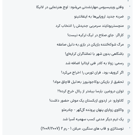
وقتی وینیسیوس مهارنشدنی می‌شود؛ اوج هنرنمایی در لالیگا
ضربه جدید اروپایی‌ها به اینفانتینو
منچستریونایتد سرمربی جدیدش را انتخاب کرد
کاراگر: جای صلاح در لیگ ترکیه نیست!
مرگ شوکه‌کننده بازیکن در بازی به دلیل صاعقه
باشگاهی بدون شهر با تماشاگران کرایه‌ای!
رسمی: زولا به کادر فنی ایتالیا اضافه شد
اگر کرویف بود، فران تورس را اخراج می‌کرد!
تحقیق از بازیکن بوکاجونیورز به‌دلیل قاچاق مواد!
توازن دروغین: بارسا بیشتر از رئال خرج کرده؟!
کاناوارو: در اردوی ازبکستان یک موش حضور داشت!
واکاوی زوایای پنهان پرونده گل‌گهر - چادرملو
یک تیم دیگر مدعی کسب سهمیه آسیا شد
نوستالژی و قاب های سنگین، میلان 1 - رم 2 (2006/2007)