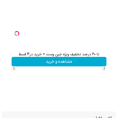
تا 60 درصد تخفیف ویژه جین وست + خرید در4 قسط
تخفیف 
مشاهده و خرید
›
‹