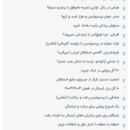
هراس در رئال: اولین تجربه ناموفق با برناردو سیلوا!
مدیر جوان پرسپولیس و هزار امید و آرزو!
سیاوش یزدانی بلیت بغداد خرید
قربانی: چرا هیچ‌کس از تیم ملی نمی‌رود؟
تولد دوباره در پرسپولیس با بازوبند کاپیتانی! (عکس)
فریادشیران: آکادمی استقلال ایران را می‌گیرد!
با جدایی آرائوخو: بارسا به دنبال بمب جدید!
20 گل رویایی در لیگ جزیره
تمجید دستیار تارتار از چپ‌پای سابق استقلال
10 گل برتر آرسنال در فصل 2003/2004
صادقی با پرسپولیس رفت و برگشت! (عکس)
یک شروع رویایی برای برانت و ترشتگن
بلینگام برای بازی برادرش مقابل آرسنال به امارات رفت
لحظه به لحظه با اخبار نقل و انتقالات ایران