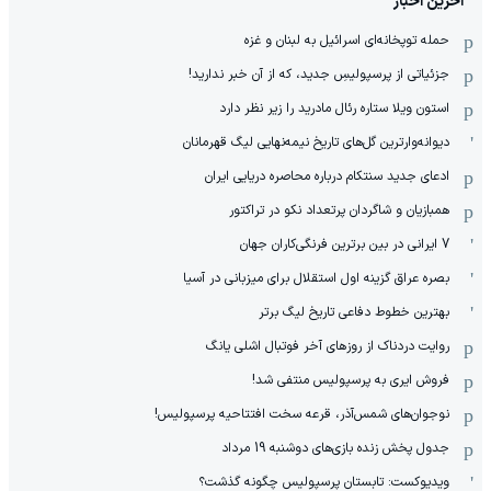
آخرین اخبار
حمله توپخانه‌ای اسرائیل به لبنان و غزه
جزئیاتی از پرسپولیسِ جدید، که از آن ‌خبر ندارید!
استون ویلا ستاره رئال مادرید را زیر نظر دارد
دیوانه‌وارترین گل‌های تاریخ نیمه‌نهایی لیگ قهرمانان
ادعای جدید سنتکام درباره محاصره دریایی ایران
همبازیان و شاگردان پرتعداد نکو در تراکتور
7 ایرانی در بین برترین فرنگی‌کاران جهان
بصره عراق گزینه اول استقلال برای میزبانی در آسیا
بهترین خطوط دفاعی تاریخ لیگ برتر
روایت دردناک از روزهای آخر فوتبال اشلی یانگ
فروش ایری به پرسپولیس منتفی شد!
نوجوان‌های شمس‌آذر، قرعه سخت افتتاحیه پرسپولیس!
جدول پخش زنده بازی‌های دوشنبه 19 مرداد
ویدیوکست: تابستان پرسپولیس چگونه گذشت؟