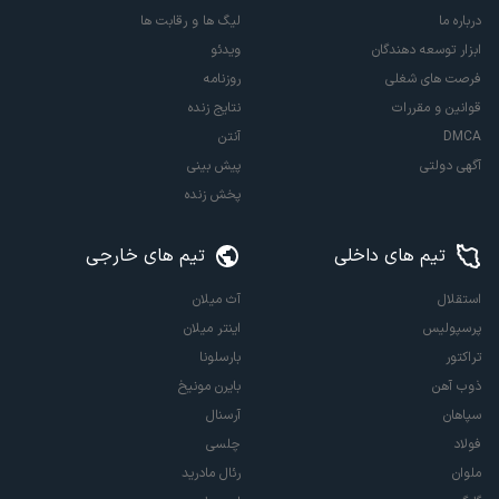
درباره ما
لیگ ها و رقابت ها
ابزار توسعه دهندگان
ویدئو
فرصت های شغلی
روزنامه
قوانین و مقررات
نتایج زنده
DMCA
آنتن
آگهی دولتی
پیش بینی
پخش زنده
تیم های داخلی
تیم های خارجی
استقلال
آث میلان
پرسپولیس
اینتر میلان
تراکتور
بارسلونا
ذوب آهن
بایرن مونیخ
سپاهان
آرسنال
فولاد
چلسی
ملوان
رئال مادرید