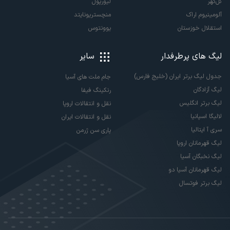
گل‌گهر
لیورپول
آلومینیوم اراک
منچستریونایتد
استقلال خوزستان
یوونتوس
لیگ های پرطرفدار
سایر
جدول لیگ برتر ایران (خلیج فارس)
جام ملت های آسیا
لیگ آزادگان
رنکینگ فیفا
لیگ برتر انگلیس
نقل و انتقالات اروپا
لالیگا اسپانیا
نقل و انتقالات ایران
سری آ ایتالیا
پاری سن ژرمن
لیگ قهرمانان اروپا
لیگ نخبگان آسیا
لیگ قهرمانان آسیا دو
لیگ برتر فوتسال