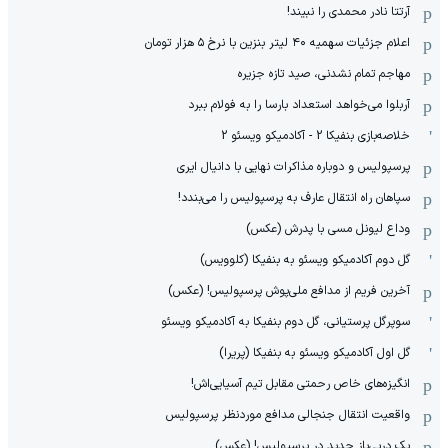
آرتتا نادر محمدی را نبیند!
اعلام جزئیات سهمیه ۴۰ لیتر بنزین با نرخ ۵ هزار تومان
مهاجم تمام نشدنی، صید تازه جزیره
آربلوا می‌خواهد استعداد بارسا را به فولام ببرد
خلاصه‌بازی بنفیکا 2 - آکادمیکو ویسئو 2
پرسپولیس و دوباره مذاکرات نهایی با دانیال ایری
سپاهان راه انتقال عارف به پرسپولیس را می‌بندد!
وداع لیونل مسی با پدرش (عکس)
گل دوم آکادمیکو ویسئو به بنفیکا (کلوویس)
آخرین فریم از مدافع ملی‌پوش پرسپولیس! (عکس)
سوپرگل پرستیانی، گل دوم بنفیکا به آکادمیکو ویسئو
گل اول آکادمیکو ویسئو به بنفیکا (پریرا)
انگیزه‌های خاص رحمتی مقابل تیم‌ آسیایی‌اش!
واقعیت انتقال جنجالی مدافع موردنظر پرسپولیس
یک دربی‌باز جدید در پرسپولیس! (عکس)