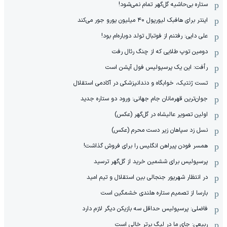
ستاره بی‌حاشیه گل‌گهر تمام نمی‌شود!
اینتر برای هافبک لیورپول ۴۰ میلیون یورو جور می‌کند
علی دایی: رفتنم از فوتبال تولد دوباره‌ام بود!
دومین توپ طلایی که از چنگ رئال رفت
رأفت: این یک پرسپولیس فول آپشن است
تست ژنتیک، خوابگاه و دندانپزشکی در آکادمی استقلال
جوان‌ترین قهرمانان جام جهانی: ورود دو ستاره جدید
اولین تصویر عالیشاه در گل‌گهر (عکس)
نسل زد سپاهان زیر دست محرم (عکس)
همسر فودن پیراهن انگلیس را برای فروش گذاشت!
پرسپولیس برای ششمین خرید از گل‌گهر ترسید
در انتظار شهریور جنجالی بین استقلال و تیم امید
بارسا از تصمیم ستاره هلندی خشمگین است
فاضلی: پرسپولیس حداقل سه بازیکن دیگر لازم دارد
ربیعی: جای ما در لیگ برتر خالی است