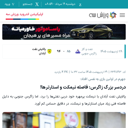
دوشنبه ۱۹ مرداد
-
08:59
جستجو
ورود
اپلیکیشن اندروید ورزش سه
نفت و گاز
پالایش نفت
28 اردیبهشت 1405
85
-
94
زاگرس جنوبی
آبادان
کد:
2361893
29 اردیبهشت 1405 ساعت 10:32
4.4K
بازدید
جهرم در اولین بازی به نفس افتاد:
دردسر بزرگ زاگرس: فاصله نیمکت و استارترها!
پالایش نفت آبادان با نیمکت پرمهره خود دربی نفتی‌ها را برد، اما زاگرس جنوبی به دلیل
فاصله فنی زیاد میان استارترها و نیمکت، در دقایق حساس کم‌ آورد.