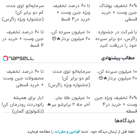
60% تخفیف پوشاک
تا 60 درصد تخفیف
سرمایه‌اتو توی مدت
جین وست + خرید
ویژه جین وست +
کم دو برابر کن!
قسطی
خرید در4 قسط
(جشنواره ویژه زاگرس)
🔥
با شرکت در جشنواره
10 میلیون سپرده کن،
تا 60 درصد تخفیف
زاگرس، دو برابر سپرده
20 میلیون بردار🔥😍
جین وست + خرید در
خود را دریافت کنید
4 قسط
مطالب پیشنهادی
10 میلیون سپرده کن،
سرمایه‌اتو توی مدت
تا 60 درصد تخفیف
20 میلیون بردار🔥😍
کم دو برابر کن!
محصولات جین وست
(جشنواره ویژه زاگرس)
+ خرید قسطی
🔥
60% تخفیف ویژه جین
10 میلیون طلا بخر،
1بار برای همیشه
وست + خرید در4
آخر ماه 2 برابرشو ببر🔥
زانودردت رودرمان کن!
قسطه
(تکنولوژی آلمان)
◂پرسشنامه▸
دیدگاه‌ها
لطفا قبل از ارسال دیدگاه خود، حتما
قوانین و مقررات
را مطالعه فرمایید.