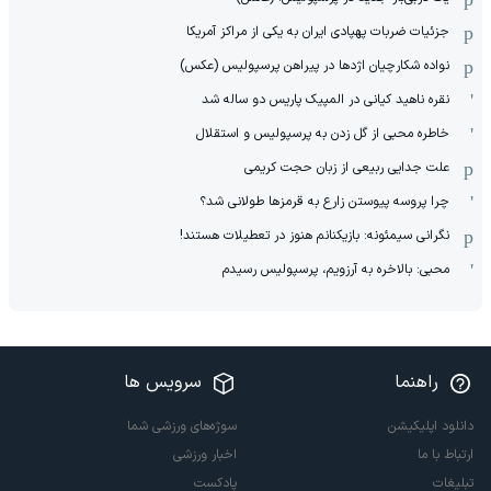
جزئیات ضربات پهپادی ایران به یکی از مراکز آمریکا
نواده شکارچیان اژدها در پیراهن پرسپولیس (عکس)
نقره ناهید کیانی در المپیک پاریس دو ساله شد
خاطره محبی از گل زدن به پرسپولیس و استقلال
علت جدایی ربیعی از زبان حجت کریمی
چرا پروسه پیوستن زارع به قرمزها طولانی شد؟
نگرانی سیمئونه: بازیکنانم هنوز در تعطیلات هستند!
محبی: بالاخره به آرزویم، پرسپولیس رسیدم
راهنما
سرویس ها
دانلود اپلیکیشن
سوژه‌های ورزشی شما
ارتباط با ما
اخبار ورزشی
تبلیغات
پادکست