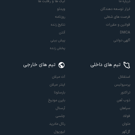
درباره ما
لیگ ها و رقابت ها
ابزار توسعه دهندگان
ویدئو
فرصت های شغلی
روزنامه
قوانین و مقررات
نتایج زنده
DMCA
آنتن
آگهی دولتی
پیش بینی
پخش زنده
تیم های داخلی
تیم های خارجی
استقلال
آث میلان
پرسپولیس
اینتر میلان
تراکتور
بارسلونا
ذوب آهن
بایرن مونیخ
سپاهان
آرسنال
فولاد
چلسی
ملوان
رئال مادرید
گل‌گهر
لیورپول