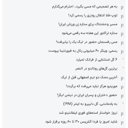
به هر تصمیمی که مسی بگیرد، احترام می‌گذارم
توپ طلا انتقال رودری را رسمی کرد!
مسیر وحشتناک برای ستاره زن ورزش ایران!
ستاره تراکتور این هفته سه رقمی می‌شود
مس رفسنجان حضور در لیگ یک را پذیرفت!
رسمی: وینگر 60 میلیونی رئال به فیورنتینا پیوست
6 گل استثنایی از فرانک لمپارد
برترین گل‌های رونالدو در النصر
آخرین محک دو تیم اصفهانی قبل از لیگ
مورینیو هرگز نباید می‌رفت که برگردد!
حضور دختران و پسران ایران در نیشن لیگز!
به یادماندنی، گل دلپیرو به اینتر (1998)
نروژ خواستار استعفای فوری اینفانتینو شد
شاید امروز یا فردا آتش‌بس ۳۰ تا ۶۰ روزه برقرار شود