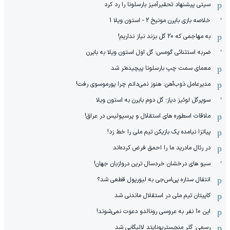
سیتی پیشنهاد تحقیرآمیز بارسلونا را رد کرد
خلاصه بازی بایرن مونیخ 2 - استون ویلا 1
به مهاجمی که 20 گل بزند نیاز نداریم!
ضربه استثنائی گومس؛ گل اول استون ویلا به بایرن
معمای سمت چپ بارسلونا پیچیده‌تر شد
مدیرعامل ذوب‌آهن: هنوز نمی‌دانم چرا پورموسوی رفت!
سوپرگل لوئیز دیاز؛ گل دوم بایرن به استون ویلا
ملاقات اسطوره های استقلال و پرسپولیس در عراق!
پیاتزا نیامده یک بازیکن تیم ملی را خط زد!
در رئال مادرید ما را احمق فرض کرده‌اند
سیو های درخشان خردسال ترین دروازبان جهان!
انتقال ستاره پی‌اس‌جی به لیورپول قطعی شد؟
کاپیتان تیم ملی در استقلال ماندنی شد
این 10 نفر به عروسی رونالدو دعوت نمی‌شوند!
رسمی: گلر منچستریونایتد لالیگایی شد