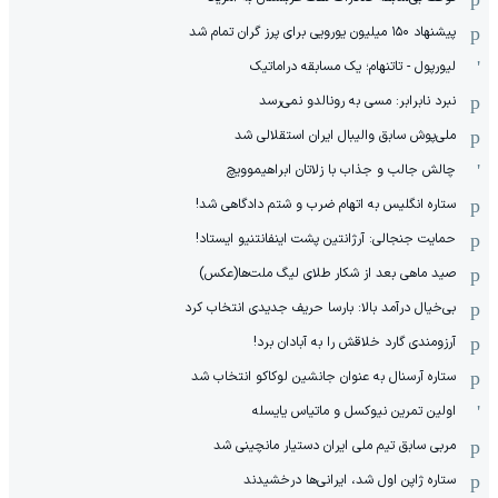
پیشنهاد ۱۵۰ میلیون یورویی برای پرز گران تمام شد
لیورپول - تاتنهام؛ یک مسابقه دراماتیک
نبرد نابرابر: مسی به رونالدو نمی‌رسد
ملی‌پوش سابق والیبال ایران استقلالی شد
چالش جالب و جذاب با زلاتان ابراهیموویچ
ستاره انگلیس به اتهام ضرب و شتم دادگاهی شد!
حمایت جنجالی: آرژانتین پشت اینفانتنیو ایستاد!
صید ماهی بعد از شکار طلای لیگ ملت‌ها(عکس)
بی‌خیال درآمد بالا: بارسا حریف جدیدی انتخاب کرد
آرزومندی گارد خلاقش را به آبادان برد!
ستاره آرسنال به عنوان جانشین لوکاکو انتخاب شد
اولین تمرین نیوکسل و ماتیاس یایسله
مربی سابق تیم ملی ایران دستیار مانچینی شد
ستاره ژاپن اول شد، ایرانی‌ها درخشیدند