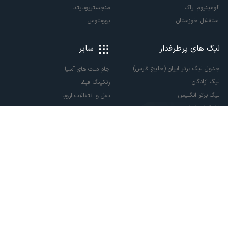
آلومینیوم اراک
منچستریونایتد
استقلال خوزستان
یوونتوس
لیگ های پرطرفدار
سایر
جدول لیگ برتر ایران (خلیج فارس)
جام ملت های آسیا
لیگ آزادگان
رنکینگ فیفا
لیگ برتر انگلیس
نقل و انتقالات اروپا
لالیگا اسپانیا
نقل و انتقالات ایران
سری آ ایتالیا
پاری سن ژرمن
لیگ قهرمانان اروپا
لیگ نخبگان آسیا
لیگ قهرمانان آسیا دو
لیگ برتر فوتسال