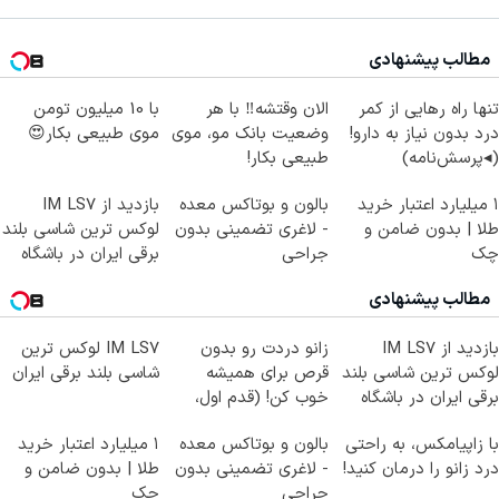
مطالب پیشنهادی
تنها راه رهایی از کمر
الان وقتشه‼️ با هر
با 10 میلیون تومن
درد بدون نیاز به دارو!
وضعیت بانک مو، موی
موی طبیعی بکار😍
(◂پرسش‌نامه)
طبیعی بکار!
۱ میلیارد اعتبار خرید
بالون و بوتاکس معده
بازدید از IM LS7
طلا | بدون ضامن و
- لاغری تضمینی بدون
لوکس ترین شاسی بلند
چک
جراحی
برقی ایران در باشگاه
انقلاب
مطالب پیشنهادی
بازدید از IM LS7
زانو دردت رو بدون
IM LS7 لوکس ترین
لوکس ترین شاسی بلند
قرص برای همیشه
شاسی بلند برقی ایران
برقی ایران در باشگاه
خوب کن! (قدم اول،
انقلاب
پرسش‌نامه)
با زاپیامکس، به راحتی
بالون و بوتاکس معده
۱ میلیارد اعتبار خرید
درد زانو را درمان کنید!
- لاغری تضمینی بدون
طلا | بدون ضامن و
جراحی
چک