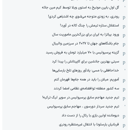
گل اول بایرن مونیخ به استون ویلا توسط کیم مین جائه
رودری، به زودی متوجه می‌شوی چه اشتباهی کردی!
استقلال ستاره تیمش را چنگ کاله در آورد!
ورود پیاتزا به ایران برای بزرگ‌ترین ماموریت سال
جام باشگاه‌های جهان تا ۲۰۲۷ در سرزمین والیبال
گزینه پرسپولیس با ۷۰ میلیارد تومان به فروش رسید
سیتی بهترین جانشین برای کاپیتانش را پیدا کرد
خداحافظی با مسی؛ یادآور روزهای تلخ بارسایی‌ها
آموریم: میلان را باید در همه جام‌ها قهرمان کنم
سه کشور منطقه توافقنامه‌ی نظامی امضا کردند
تیم جدید مهاجم سابق پرسپولیس در سوپر لیگ ترکیه!
تیم جدید سردار دورسون ، مهاجم سابق پرسپولیس
دیومانده اولین بازی با رئال را از دست داد
قربانیان بارسلونا با انتقال غیرمنتظره رودری