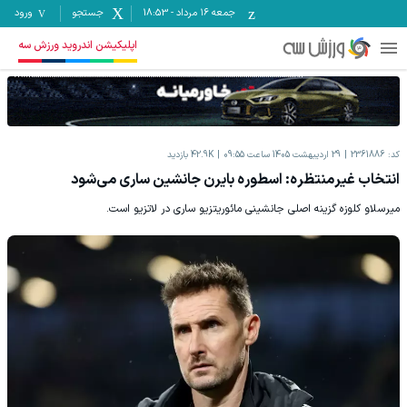
جمعه ۱۶ مرداد
-
18:53
جستجو
ورود
اپلیکیشن اندروید ورزش سه
کد:
2361886
29 اردیبهشت 1405 ساعت 09:55
42.9K
بازدید
انتخاب غیرمنتظره: اسطوره بایرن جانشین ساری می‌شود
میرسلاو کلوزه گزینه اصلی جانشینی مائوریتزیو ساری در لاتزیو است.