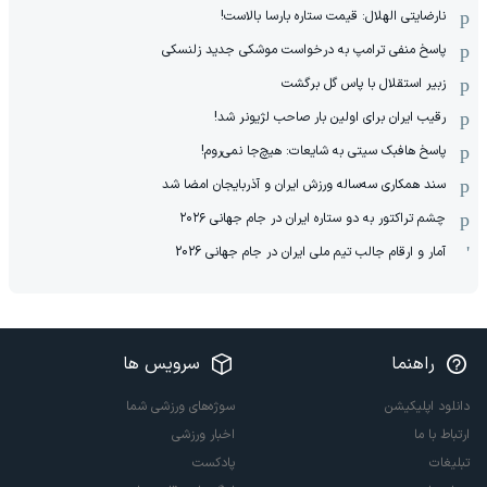
نارضایتی الهلال: قیمت ستاره بارسا بالاست!
پاسخ منفی ترامپ به درخواست موشکی جدید زلنسکی
زبیر استقلال با پاس گل برگشت
رقیب ایران برای اولین بار صاحب لژیونر شد!
پاسخ هافبک سیتی به شایعات: هیچ‌جا نمی‌روم!
سند همکاری سه‌ساله‌ ‌ورزش ایران و آذربایجان امضا شد
چشم تراکتور به دو ستاره ایران در جام جهانی ۲۰۲۶
آمار و ارقام جالب تیم ملی ایران در جام جهانی 2026
راهنما
سرویس ها
دانلود اپلیکیشن
سوژه‌های ورزشی شما
ارتباط با ما
اخبار ورزشی
تبلیغات
پادکست