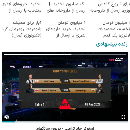
برای شروع کاهش
یک میلیون تخفیف |
تخفیف داروهای لاغری
وزن، ارسال از داروخانه
ارسال از داروخانه های
منتخب با ارسال از
های نزدیکت!
معتبر
داروخانه نزدیکت
۱ میلیون تومان
1 میلیون تومان
1بار برای همیشه
تخفیف محصولات
تخفیف خرید داروهای
زانودردت رودرمان کن!
لاغری؛ یک قدم
لاغری با ارسال از
(تکنولوژی آلمان)
نزدیک‌تر به شروع
داروخانه و پک یخ!
◂پرسشنامه▸
زنده پیشنهادی
کاهش وزن
اسنوکر جاد ترامپ - نوپون سانگهام