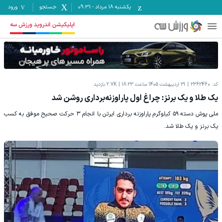
یکشنبه ۱۸ مرداد
-
09:31
جستجو
ورود
اپلیکیشن اندروید ورزش سه
کد:
2362460
31 اردیبهشت 1405 ساعت 18:23
2.7K
بازدید
یک طلا و یک برنز: چراغ اول پاراوزنه‌برداری روشن شد
ملی پوش دسته ۵۹ کیلوگرم پاراوزنه برداری ایرتن با انجام ۳ حرکت صحیح موفق به کسب
یک برنز و یک طلا شد.