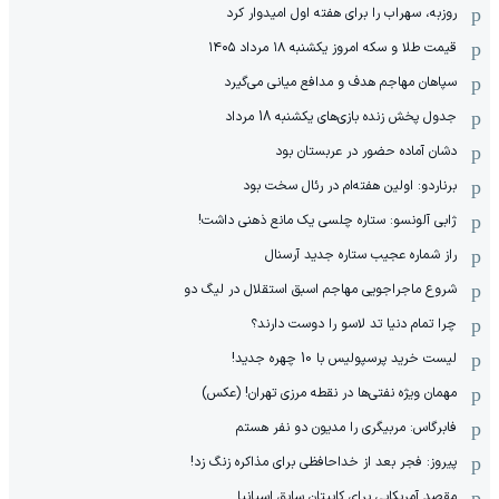
روزبه، سهراب را برای هفته اول امیدوار کرد
قیمت طلا و سکه امروز یکشنبه ۱۸ مرداد ۱۴۰۵
سپاهان مهاجم هدف و مدافع میانی می‌گیرد
جدول پخش زنده بازی‌های یکشنبه 18 مرداد
دشان آماده حضور در عربستان بود
برناردو: اولین هفته‌ام در رئال سخت بود
ژابی آلونسو: ستاره چلسی یک مانع ذهنی داشت!
راز شماره عجیب ستاره جدید آرسنال
شروع ماجراجویی مهاجم اسبق استقلال در لیگ دو
چرا تمام دنیا تد لاسو را دوست دارند؟
لیست خرید پرسپولیس با 10 چهره جدید!
مهمان‌ ویژه نفتی‌ها در نقطه مرزی تهران! (عکس)
فابرگاس: مربیگری را مدیون دو نفر هستم
پیروز: فجر بعد از خداحافظی برای مذاکره زنگ زد!
مقصد آمریکایی برای کاپیتان سابق اسپانیا