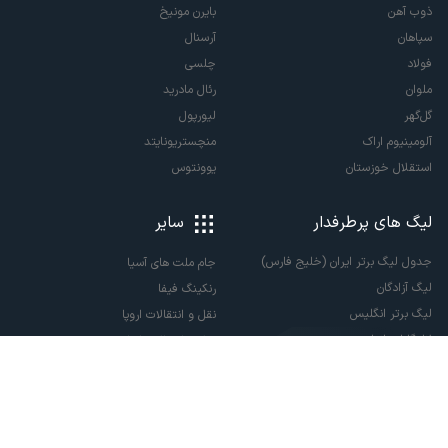
ذوب آهن
بایرن مونیخ
سپاهان
آرسنال
فولاد
چلسی
ملوان
رئال مادرید
گل‌گهر
لیورپول
آلومینیوم اراک
منچستریونایتد
استقلال خوزستان
یوونتوس
لیگ های پرطرفدار
سایر
جدول لیگ برتر ایران (خلیج فارس)
جام ملت های آسیا
لیگ آزادگان
رنکینگ فیفا
لیگ برتر انگلیس
نقل و انتقالات اروپا
لالیگا اسپانیا
نقل و انتقالات ایران
سری آ ایتالیا
پاری سن ژرمن
لیگ قهرمانان اروپا
لیگ نخبگان آسیا
لیگ قهرمانان آسیا دو