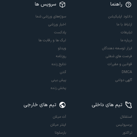
راهنما
سرویس ها
دانلود اپلیکیشن
سوژه‌های ورزشی شما
ارتباط با ما
اخبار ورزشی
تبلیغات
پادکست
درباره ما
لیگ ها و رقابت ها
ابزار توسعه دهندگان
ویدئو
فرصت های شغلی
روزنامه
قوانین و مقررات
نتایج زنده
DMCA
آنتن
آگهی دولتی
پیش بینی
پخش زنده
تیم های داخلی
تیم های خارجی
استقلال
آث میلان
پرسپولیس
اینتر میلان
تراکتور
بارسلونا