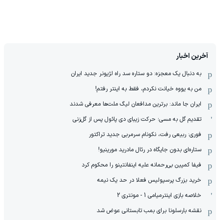
آخرین اخبار
به دنبال یک معجزه: دو ستاره سد راه لژیونر جدید ایران
من به یووه خیانت نکردم، فقط به اینتر رفتم!
ایران جا ماند: برترین مدافعان لیگ ملت‌ها معرفی شدند
تقدیم گل به مسی؛ حرکت زیبای دی پائول پس از گل‌زنی
فوری: ربیعی رفت، نکونام سرمربی جدید تراکتور
ستاره‌ای بدون جایگاه در رئال مادرید مورینیو!
فیفا کمپین بی‌رحمانه علیه اینفانتینو را محکوم کرد
خرید بزرگ پرسپولیس فعلا در حد یک نیمه
خلاصه بازی اینترمیامی 1 - مونتری 2
نقشه بارسلونا برای بمب تابستانی عوض شد