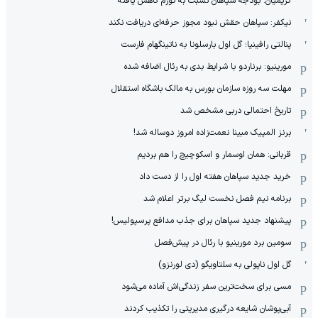
کریمیان: بودجه سپاهان نسبت به تورم کاهش یافته
نیکفر: سپاهان حقش نبود مجوز حرفه‌ای دریافت نکند
پنالتی رافینیا؛ گل اول بارسلونا به ناتینگهام فارست
مورینیو: برناردو با شرایط بدی به رئال اضافه شده
مهلت سه روزه سازمان بورس به مالک باشگاه استقلال
تاریخ احتمالی دربی مشخص شد
برنز المپیک مبینا نعمت‌زاده امروز دوساله شد!
قربانی: همان اوسمار و اسکوچیچ را هم بردیم
خرید جدید سپاهان هفته اول را از دست داد
برنامه نیم فصل نخست لیگ برتر اعلام شد
پیشنهاد جدید سپاهان برای جذب مدافع پرسپولیس!
سومین برد مورینیو با رئال در پیش‌فصل
گل اول ناپولی به سلتاویگو (دی لورنزو)
مسی برای سخت‌ترین سفر زندگی‌اش آماده می‌شود
آبی‌پوشان شایعه درگیری مدیریتی را تکذیب کردند