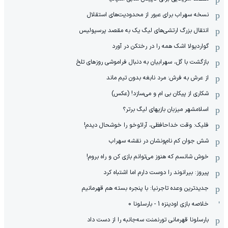
نسخه سهراب برای عبور از محدودیت‌های استقلال
انتقال بزرگ ارتشی‌های لیگ یک به مقصد پرسپولیس
گواردیولا اشک همه را در رختکن در آورد
بازگشت با گل، سهرابیان به دنبال فراموشی روزهای تلخ
از عرش به فرش: مرد نابغه‌ بدون تیم ماند
شکاری از پیکان بی ام و می‌سازد! (عکس)
اسلامشهر میزبان بازیهای لیگ برتر؟
فلیک: وقت خداحافظی، آرائوخو را خوشحال دیدم!
شش جوان کم نام‌و‌نشان در نقشه سهراب
خوش شانسم که هنوز می‌توانم بازی کن و راه بروم!
پیروز: بیرانوند را دوست دارم اما اشتباه کرد
جدیدترین وعده تاجرنیا: با پنجره بسته هم قهرمانیم
خلاصه بازی اودینزه 1 - بارسلونا 0
بارسلونا قهرمانی تورنمنت سه‌جانبه را از دست داد