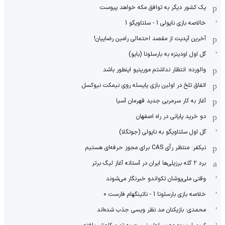
یک کشور دیگر به توافق مکه خواهد پیوست
خالاصه بازی ناپولی 1 - سلتاویگو 1
آخرین آپدیت از مقصد احتمالی رامین رضاییان!
گل اول اودینزه به بارسلونا (بایو)
والورده: انتظار نداشتم مورینیو اینطور باشد
اتفاق تلخ در اولین بازی یایسله روی نیمکت نیوکسل
آغاز به کار سرمربی جدید قهرمان آسیا
دو خرید پایانی در راه اصفهان
گل اول سلتاویگو به ناپولی (جوتگلا)
نیکفر: منتظر رأی CAS برای مجوز حرفه‌ای هستیم
برد ۲ گله برزیلی‌ها ایران در آستانه آغاز لیگ برتر
وقتی ملی‌پوشان تکواندو خبرنگار می‌شوند
خلاصه بازی بارسلونا 1 - ناتینگهام فارست 0
محمدی: بازیکنان مد نظر ویسی جذب شده‌اند