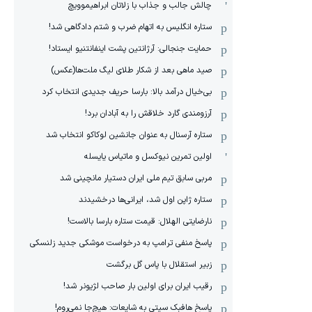
چالش جالب و جذاب با زلاتان ابراهیموویچ
ستاره انگلیس به اتهام ضرب و شتم دادگاهی شد!
حمایت جنجالی: آرژانتین پشت اینفانتنیو ایستاد!
صید ماهی بعد از شکار طلای لیگ ملت‌ها(عکس)
بی‌خیال درآمد بالا: بارسا حریف جدیدی انتخاب کرد
آرزومندی گارد خلاقش را به آبادان برد!
ستاره آرسنال به عنوان جانشین لوکاکو انتخاب شد
اولین تمرین نیوکسل و ماتیاس یایسله
مربی سابق تیم ملی ایران دستیار مانچینی شد
ستاره ژاپن اول شد، ایرانی‌ها درخشیدند
نارضایتی الهلال: قیمت ستاره بارسا بالاست!
پاسخ منفی ترامپ به درخواست موشکی جدید زلنسکی
زبیر استقلال با پاس گل برگشت
رقیب ایران برای اولین بار صاحب لژیونر شد!
پاسخ هافبک سیتی به شایعات: هیچ‌جا نمی‌روم!