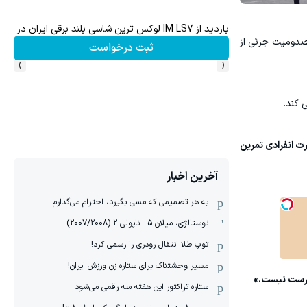
بازدید از IM LS7 لوکس ترین شاسی بلند برقی ایران در باشگاه انقلاب
جای 
صدومیت جزئی از
ثبت درخواست
›
‹
 کند.
ت انفرادی تمرین
آخرین اخبار
به هر تصمیمی که مسی بگیرد، احترام می‌گذارم
نوستالژی، میلان 5 - ناپولی 2 (2007/2008)
توپ طلا انتقال رودری را رسمی کرد!
مسیر وحشتناک برای ستاره زن ورزش ایران!
درست نیست.»
ستاره تراکتور این هفته سه رقمی می‌شود