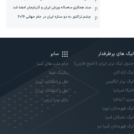
سند همکاری سه‌ساله‌ ‌ورزش ایران و آذربایجان امضا شد
چشم تراکتور به دو ستاره ایران در جام جهانی ۲۰۲۶
لیگ های پرطرفدار
سایر
جدول لیگ برتر ایران (خلیج فارس)
جام ملت های آسیا
لیگ آزادگان
رنکینگ فیفا
لیگ برتر انگلیس
نقل و انتقالات اروپا
لالیگا اسپانیا
نقل و انتقالات ایران
سری آ ایتالیا
پاری سن ژرمن
لیگ قهرمانان اروپا
لیگ نخبگان آسیا
لیگ قهرمانان آسیا دو