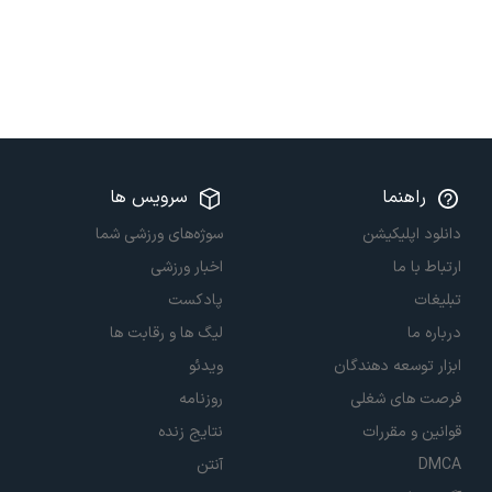
راهنما
سرویس ها
دانلود اپلیکیشن
سوژه‌های ورزشی شما
ارتباط با ما
اخبار ورزشی
تبلیغات
پادکست
درباره ما
لیگ ها و رقابت ها
ابزار توسعه دهندگان
ویدئو
فرصت های شغلی
روزنامه
قوانین و مقررات
نتایج زنده
DMCA
آنتن