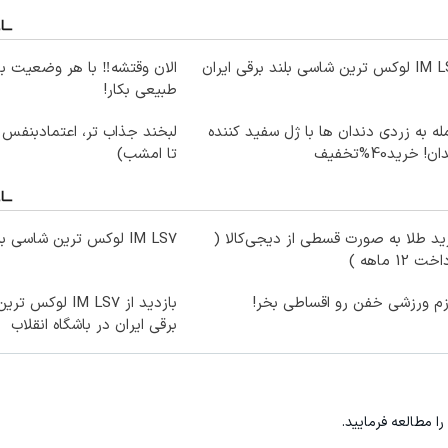
ترین شاسی بلند برقی ایران
الان وقتشه‼️ با هر وضعیت ب
طبیعی بکار!
ه به زردی دندان ها با ژل سفید کننده
لبخند جذاب تر، اعتمادبنفس
ن! خرید40%تخفیف
تا امشب)
د طلا به صورت قسطی از دیجی‌کالا (
IM LS7 لوکس ترین شاسی بلند برقی ایران
ت 12 ماهه )
زم ورزشی خفن رو اقساطی بخر!
بازدید از IM LS7 ل
برقی ایران در باشگاه انقلاب
را مطالعه فرمایید.