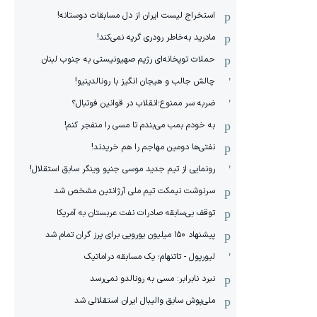
استخراج لیست ایران از دل مسابقات دوستانه!
مادرید به‌خاطر رودری گریه نمی‌کند!
حملات توپخانه‌ای رژیم صهیونیستی به جنوب لبنان
چالش جالب و هیجان انگیز با رونالدینیو!
ضربه سر ممنوع؛انقلاب در قوانین فوتبال؟
به خودم بمب می‌بندم تا مسی را منفجر کنم!
نفتی‌ها دومین مهاجم را هم خریدند!
رونمایی از تیم جدید موسی جنپو وینگر سابق استقلال!
سرنوشت نیمکت تیم ملی آرژانتین مشخص شد
توقف بی‌سابقه صادرات نفت عربستان به آمریکا
پیشنهاد ۱۵۰ میلیون یورویی برای پرز گران تمام شد
لیورپول - تاتنهام؛ یک مسابقه دراماتیک
نبرد نابرابر: مسی به رونالدو نمی‌رسد
ملی‌پوش سابق والیبال ایران استقلالی شد