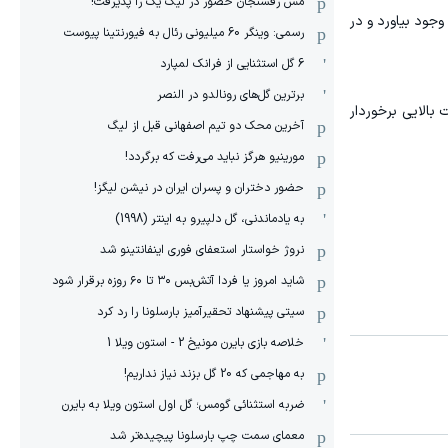
مس رفسنجان حضور در لیگ یک را پذیرفت!
جود بیاورد و در
رسمی: وینگر 60 میلیونی رئال به فیورنتینا پیوست
6 گل استثنایی از فرانک لمپارد
برترین گل‌های رونالدو در النصر
بالایی برخوردار
آخرین محک دو تیم اصفهانی قبل از لیگ
مورینیو هرگز نباید می‌رفت که برگردد!
حضور دختران و پسران ایران در نیشن لیگز!
به یادماندنی، گل دلپیرو به اینتر (1998)
نروژ خواستار استعفای فوری اینفانتینو شد
شاید امروز یا فردا آتش‌بس ۳۰ تا ۶۰ روزه برقرار شود
سیتی پیشنهاد تحقیرآمیز بارسلونا را رد کرد
خلاصه بازی بایرن مونیخ 2 - استون ویلا 1
به مهاجمی که 20 گل بزند نیاز نداریم!
ضربه استثنائی گومس؛ گل اول استون ویلا به بایرن
معمای سمت چپ بارسلونا پیچیده‌تر شد