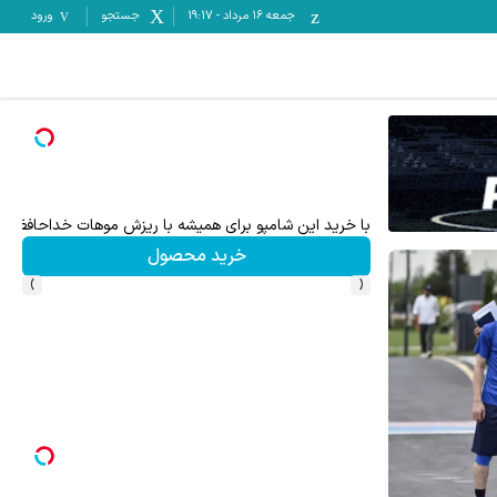
جمعه ۱۶ مرداد
-
19:17
جستجو
ورود
با خرید این شامپو برای همیشه با ریزش موهات خداحافظی کن❗️35% ت
بازدید از IM LS7 لوکس تری
خرید محصول
›
‹