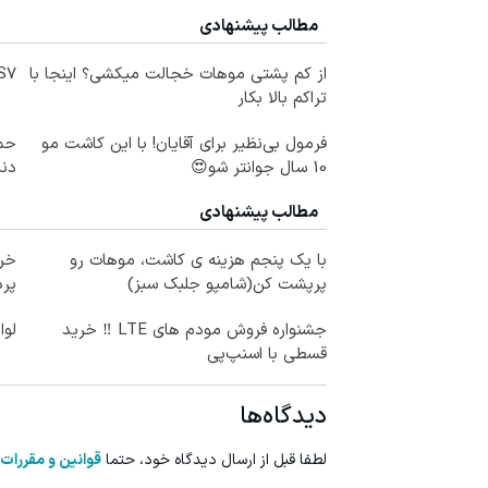
مطالب پیشنهادی
از کم پشتی موهات خجالت میکشی؟ اینجا با
IM LS7 لوکس 
تراکم بالا بکار
فرمول بی‌نظیر برای آقایان! با این کاشت مو
حمل
10 سال جوانتر شو😍
دندا
مطالب پیشنهادی
با یک پنجم هزینه ی کاشت، موهات رو
خری
پرپشت کن(شامپو جلبک سبز)
پرداخ
جشنواره فروش مودم های LTE ‼️ خرید
لوا
قسطی با اسنپ‌پی
دیدگاه‌ها
لطفا قبل از ارسال دیدگاه خود، حتما
قوانین و مقررات