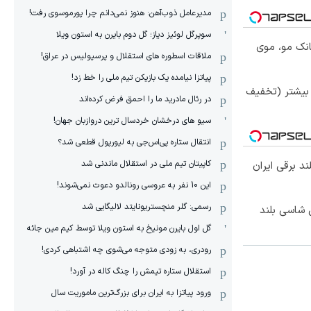
مدیرعامل ذوب‌آهن: هنوز نمی‌دانم چرا پورموسوی رفت!
سوپرگل لوئیز دیاز؛ گل دوم بایرن به استون ویلا
انک مو، موی
ملاقات اسطوره های استقلال و پرسپولیس در عراق!
پیاتزا نیامده یک بازیکن تیم ملی را خط زد!
 بیشتر (تخفیف
در رئال مادرید ما را احمق فرض کرده‌اند
سیو های درخشان خردسال ترین دروازبان جهان!
انتقال ستاره پی‌اس‌جی به لیورپول قطعی شد؟
کاپیتان تیم ملی در استقلال ماندنی شد
این 10 نفر به عروسی رونالدو دعوت نمی‌شوند!
رسمی: گلر منچستریونایتد لالیگایی شد
وکس ترین شاسی بلند
گل اول بایرن مونیخ به استون ویلا توسط کیم مین جائه
رودری، به زودی متوجه می‌شوی چه اشتباهی کردی!
استقلال ستاره تیمش را چنگ کاله در آورد!
ورود پیاتزا به ایران برای بزرگ‌ترین ماموریت سال