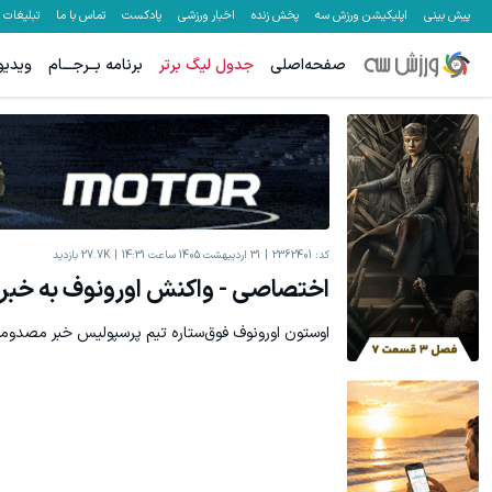
پیش بینی
اپلیکیشن ورزش سه
پخش زنده
اخبار ورزشی
پادکست
تماس با ما
تبلیغات
صفحه‌اصلی
جدول لیگ برتر
برنامه بــرجـــام
ویدیو
کد:
2362401
31 اردیبهشت 1405 ساعت 14:31
27.7K
بازدید
اختصاصی - واکنش اورونوف به خب
اوستون اورونوف فوق‌ستاره تیم پرسپولیس خبر مصدوم