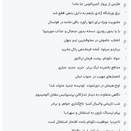
طارمی از پرواز المپیاکوس جا ماند!
برق ورزشگاه آزادی بازهم به دلیل بدهی قطع شد
ماموریت ویژه برای تنها رکورد باقی مانده در فوتسال
با یا بدون رودری: نسخه بدون جنجال و جذاب مورینیو!
انقلاب خاموش در مخوف‌‌ترین تیم جهان
برناردو سیلوا، آماده فرماندهی رئال مادرید
جواد نکونام، پشت فرمان تراکتور
مدافع باتجربه لیگ برتر، خرید جدید جباری
انفجارهای مهیب در جنوب لبنان
اوج هیجان در دورتموند: اودیسه جدید متولد شد!
نگاهی متفاوت به دیدار تدارکاتی پرسپولیس مقابل آلومینیوم
شب تاریخی والیبال آسیا: تاج‌گذاری خواهر و برادر
پیام ترسناک نازون به استقلال و سهراب!
تاجرنیا: موفقیت نکونام باعث افتخار استقلال است
لیست بهترین بازیکنان ایران 2030!