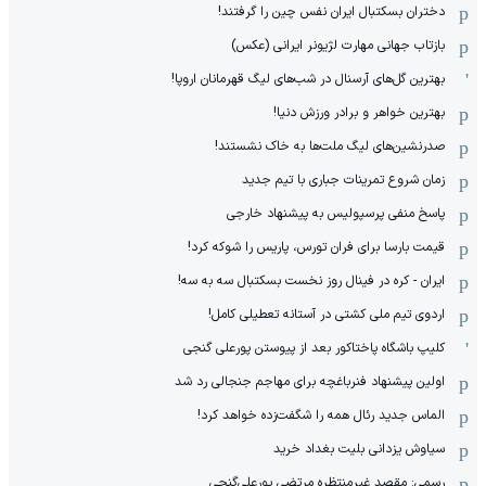
دختران بسکتبال ایران نفس چین را گرفتند!
بازتاب جهانی مهارت لژیونر ایرانی (عکس)
بهترین گل‌های آرسنال در شب‌های لیگ قهرمانان اروپا!
بهترین خواهر و برادر ورزش دنیا!
صدرنشین‌های لیگ ملت‌ها به خاک نشستند!
زمان شروع تمرینات جباری با تیم جدید
پاسخ منفی پرسپولیس به پیشنهاد خارجی
قیمت بارسا برای فران تورس، پاریس را شوکه کرد!
ایران - کره در فینال روز نخست بسکتبال سه به سه!
اردوی تیم ملی کشتی در آستانه تعطیلی کامل!
کلیپ باشگاه پاختاکور بعد از پیوستن پورعلی گنجی
اولین پیشنهاد فنرباغچه برای مهاجم جنجالی رد شد
الماس جدید رئال همه را شگفت‌زده خواهد کرد!
سیاوش یزدانی بلیت بغداد خرید
رسمی: مقصد غیرمنتظره مرتضی پورعلی‌گنجی