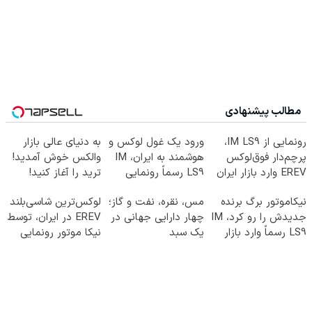
مطالب پیشنهادی
رونمایی از IM LS9،
ورود یک غول لوکس و
به دنیای عالی بازار
پرچم‌دار فوق‌لوکس
هوشمند به ایران، IM
والکس خوش آمدید!
EREV وارد بازار ایران
LS9 رسماً رونمایی
ترید را آغاز کنید!
شد
شد
نیکاموتور برگ برنده
مس، نقره، نفت و گاز؛
لوکس‌ترین شاسی‌بلند
جدیدش را رو کرد، IM
چهار دارایی جهانی در
EREV در ایران، توسط
LS9 رسماً وارد بازار
یک سبد
نیکا موتور رونمایی
ایران شد
شد!