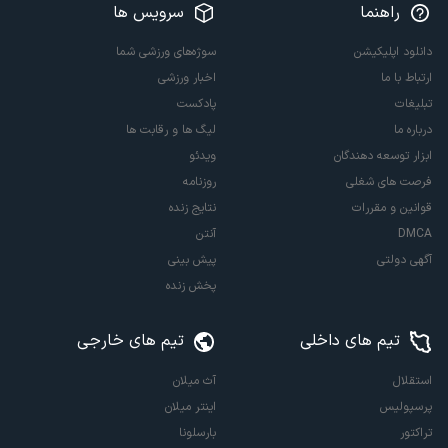
راهنما
سرویس ها
دانلود اپلیکیشن
سوژه‌های ورزشی شما
ارتباط با ما
اخبار ورزشی
تبلیغات
پادکست
درباره ما
لیگ ها و رقابت ها
ابزار توسعه دهندگان
ویدئو
فرصت های شغلی
روزنامه
قوانین و مقررات
نتایج زنده
DMCA
آنتن
آگهی دولتی
پیش بینی
پخش زنده
تیم های داخلی
تیم های خارجی
استقلال
آث میلان
پرسپولیس
اینتر میلان
تراکتور
بارسلونا