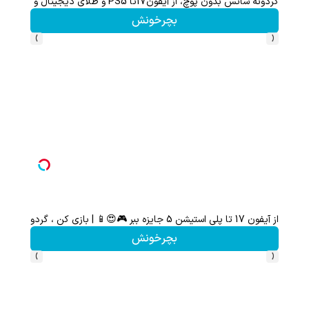
گردونه شانس بدون پوچ، از آیفون17تا PS5 و طلای دیجیتال و دلار🔥
بچرخونش
›
‹
از آیفون 17 تا پلی استیشن 5 جایزه ببر 🎮😍📱 | بازی کن ، گردونه بچرخون
با دو
بچرخونش
›
‹