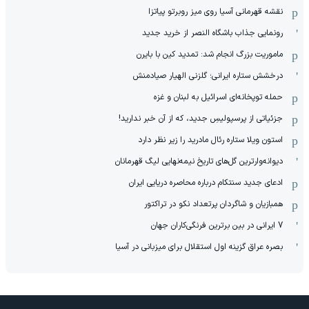
نقشه قهرمانی آسیا روی میز روبرتو پیاتزا
رونمایی جذاب باشگاه النصر از خرید جدید
ماموریت بزرگ انجام شد: تمدید کین با بایرن
درخشش ستاره ایرانی؛ گلزنی الهیار صیادمنش
حمله توپخانه‌ای اسرائیل به لبنان و غزه
جزئیاتی از پرسپولیسِ جدید، که از آن ‌خبر ندارید!
استون ویلا ستاره رئال مادرید را زیر نظر دارد
دیوانه‌وارترین گل‌های تاریخ نیمه‌نهایی لیگ قهرمانان
ادعای جدید سنتکام درباره محاصره دریایی ایران
همبازیان و شاگردان پرتعداد نکو در تراکتور
7 ایرانی در بین برترین فرنگی‌کاران جهان
بصره عراق گزینه اول استقلال برای میزبانی در آسیا