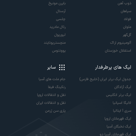
ذوب آهن
بایرن مونیخ
سپاهان
آرسنال
فولاد
چلسی
ملوان
رئال مادرید
گل‌گهر
لیورپول
آلومینیوم اراک
منچستریونایتد
استقلال خوزستان
یوونتوس
لیگ های پرطرفدار
سایر
جدول لیگ برتر ایران (خلیج فارس)
جام ملت های آسیا
لیگ آزادگان
رنکینگ فیفا
لیگ برتر انگلیس
نقل و انتقالات اروپا
لالیگا اسپانیا
نقل و انتقالات ایران
سری آ ایتالیا
پاری سن ژرمن
لیگ قهرمانان اروپا
لیگ نخبگان آسیا
لیگ قهرمانان آسیا دو