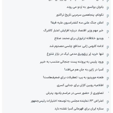
بانوان بوکسور به اردو می روند
نکونام، پنجاهمین سرمربی تاریخ تراکتور
اعلان جنگ علنی سه کنفدراسیون علیه فیفا!
خبر مهم وزیر اقتصاد درباره افزایش اعتبار کالابرگ
ویدیو خلاقانه ترابوزان برای محمد صلاح
ادامه کابوس ژابی: مدافع چلسی مصدوم شد
تنها خرید پُر زرق‌وبرق مدعی لیگ در بازار شلوغ
ورود پلیس به پرونده پست جنجالی منتسب به خیبر
آسیا در ژاپن به جان هم می‌افتد!
طعنه مورینیو به پپ: تعطیلات برای ضعیف‌هاست!
اطلاعیه روبین کازان برای جدایی کسری
تصاویری از حضور مسی در مراسم یادبود پدرش
اعتراض ۶۳ نماینده مجلس به توسعه اختیارات رئیس‌جمهور
ستاره ایران برای قهرمانی آسیا نقشه دارد