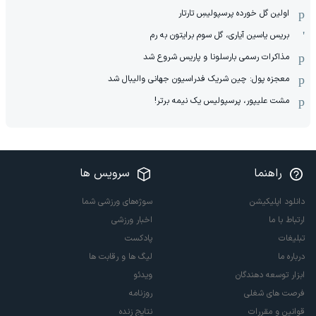
اولین گل خورده پرسپولیسِ تارتار
بریس یاسین آیاری، گل سوم برایتون به رم
مذاکرات رسمی بارسلونا و پاریس شروع شد
معجزه پول: چین شریک فدراسیون جهانی والیبال شد
مشت علیپور، پرسپولیس یک نیمه برتر!
راهنما
سرویس ها
دانلود اپلیکیشن
سوژه‌های ورزشی شما
ارتباط با ما
اخبار ورزشی
تبلیغات
پادکست
درباره ما
لیگ ها و رقابت ها
ابزار توسعه دهندگان
ویدئو
فرصت های شغلی
روزنامه
قوانین و مقررات
نتایج زنده