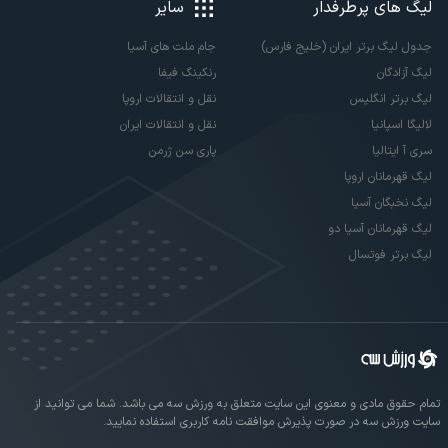
لیگ های پرطرفدار
سایر
جدول لیگ برتر ایران (خلیج فارس)
جام ملت های آسیا
لیگ آزادگان
رنکینگ فیفا
لیگ برتر انگلیس
نقل و انتقالات اروپا
لالیگا اسپانیا
نقل و انتقالات ایران
سری آ ایتالیا
پاری سن ژرمن
لیگ قهرمانان اروپا
لیگ نخبگان آسیا
لیگ قهرمانان آسیا دو
لیگ برتر فوتسال
تمام حقوق مادی و معنوی این سایت متعلق به ورزش سه می باشد. شما می توانید از
سایت ورزش سه در صورت پذیرش موافقت نامه کاربری استفاده نمایید.