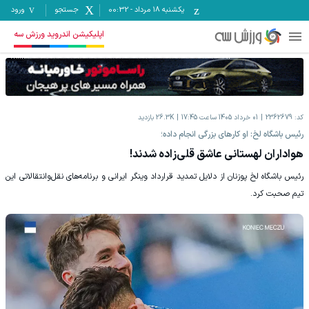
یکشنبه ۱۸ مرداد
-
00:32
جستجو
ورود
اپلیکیشن اندروید ورزش سه
کد:
2362679
01 خرداد 1405 ساعت 17:45
26.3K
بازدید
رئیس باشگاه لخ: او کارهای بزرگی انجام داده؛
هواداران لهستانی عاشق قلی‌زاده شدند!
رئیس باشگاه لخ پوزنان از دلایل تمدید قرارداد وینگر ایرانی و برنامه‌های نقل‌وانتقالاتی این
تیم صحبت کرد.