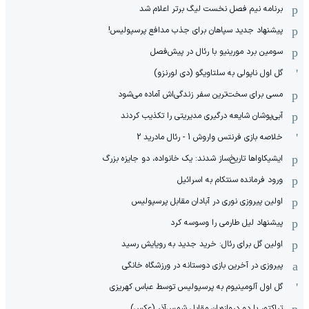
برنامه نیم فصل نخست لیگ برتر اعلام شد
پیشنهاد جدید سپاهان برای جذب مدافع پرسپولیس!
سومین برد مورینیو با رئال در پیش‌فصل
گل اول ناپولی به سلتاویگو (دی لورنزو)
مسی برای سخت‌ترین سفر زندگی‌اش آماده می‌شود
آبی‌پوشان شایعه درگیری مدیریتی را تکذیب کردند
خلاصه بازی فرنتس واروش 1 - رئال مادرید 2
ایشیکاوا‌ها تاریخ‌ساز شدند: یک خانواده، دو جایزه بزرگ
ورود فرمانده سنتکام به اسرائیل
اولین پیروزی نوری در آبادان مقابل پرسپولیس
پیشنهاد لیل طارمی را وسوسه کرد
اولین گل برای رئال: خرید جدید به رویایش رسید
پیروزی در آخرین بازی دوستانه در ورزشگاه خانگی
گل اول آلومینیوم به پرسپولیس توسط عباس کهریزی
تراکتور با دو دروازه‌بان مقابل شمس‌آذر (عکس)