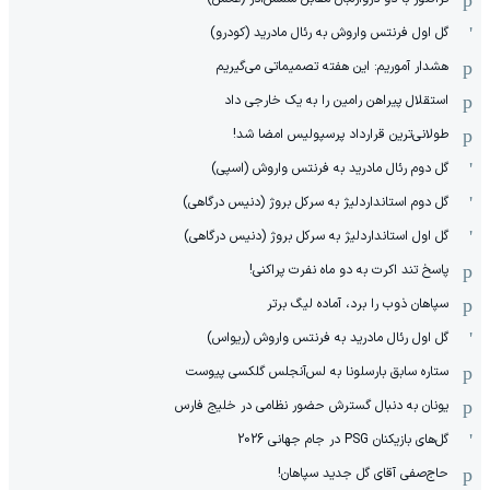
گل اول فرنتس واروش به رئال مادرید (کودرو)
هشدار آموریم: این هفته تصمیماتی می‌گیریم
استقلال پیراهن رامین را به یک خارجی داد
طولانی‌ترین قرارداد پرسپولیس امضا شد!
گل دوم رئال مادرید به فرنتس واروش (اسپی)
گل دوم استانداردلیژ به سرکل بروژ (دنیس درگاهی)
گل اول استانداردلیژ به سرکل بروژ (دنیس درگاهی)
پاسخ تند اکرت به دو ماه نفرت پراکنی!
سپاهان ذوب را برد، آماده لیگ برتر
گل اول رئال مادرید به فرنتس واروش (ریواس)
ستاره سابق بارسلونا به لس‌آنجلس گلکسی پیوست
یونان به دنبال گسترش حضور نظامی در خلیج فارس
گل‌های بازیکنان PSG در جام جهانی 2026
حاج‌صفی آقای گل جدید سپاهان!