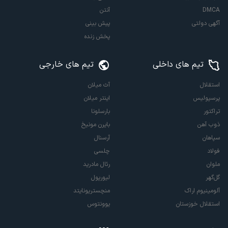
DMCA
آنتن
آگهی دولتی
پیش بینی
پخش زنده
تیم های داخلی
تیم های خارجی
استقلال
آث میلان
پرسپولیس
اینتر میلان
تراکتور
بارسلونا
ذوب آهن
بایرن مونیخ
سپاهان
آرسنال
فولاد
چلسی
ملوان
رئال مادرید
گل‌گهر
لیورپول
آلومینیوم اراک
منچستریونایتد
استقلال خوزستان
یوونتوس