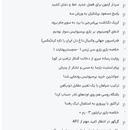
سردار آزمون برای فصل جدید خط و نشان کشید
پاسخ مسعود پزشکیان به ورزش سه
کریک نگذاشت پی‌اس‌جی با برد به سوپرجام برود
ادعای آلومینیوم: بر بازی پرسپولیس سوار بودیم
فدراسیون جهانی والیبال داغ دل ایران را تازه کرد(عکس)
خلاصه بازی پاری سن ژرمن 1 - منچستریونایتد 1
روایت رسانه عبری از دخالت آشکار ترامپ در کوبا
پیام تسلیت بارسا به مسی و تشکر از پدرش
جوانترین خرید پرسپولیس رونمایی شد!
ترکیب سپاهان با یک تغییر مقابل ذوب‌آهن
باشگاه روسی هم روی اوت‌های نادر حساب کرد!
تراکتور با پیروزی به استقبال لیگ رفت!
خلاصه بازی برایتون 3 - رم 0
گل‌گهر در انتظار تایید مهم از ‌AFC