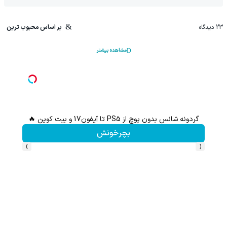
23
دیدگاه
بر اساس محبوب ترین
مشاهده بیشتر
گردونه شانس بدون پوچ از PS5 تا آیفون17 و بیت کوین 🔥
جای زخم تمام عم
بچرخونش
›
‹