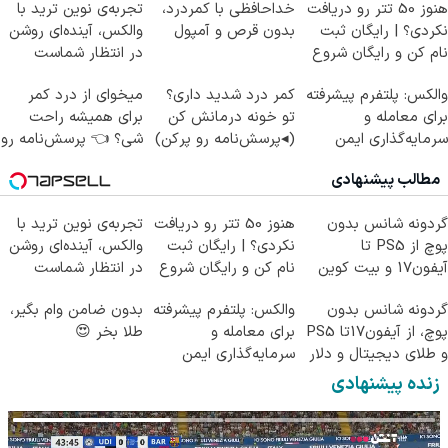
هنوز 50 تتر رو دریافت
خداحافظی با کمردرد،
تجربه‌ی نوین ترید با
نکردی؟ | رایگان ثبت
بدون قرص و آمپول
والکس، آینده‌ای روشن
نام کن و رایگان شروع
در انتظار شماست
کن!
والکس: پلتفرم پیشرفته
کمر درد شدید داری؟
میخوای از درد کمر
برای معامله و
تو خونه درمانش کن
برای همیشه راحت
سرمایه‌گذاری ایمن
(◂پرسش‌نامه رو پرکن)
شی؟ 👈 پرسش‌نامه رو
پر کن
مطالب پیشنهادی
گردونه شانس بدون
هنوز 50 تتر رو دریافت
تجربه‌ی نوین ترید با
پوچ از PS5 تا
نکردی؟ | رایگان ثبت
والکس، آینده‌ای روشن
آیفون17 و بیت کوین
نام کن و رایگان شروع
در انتظار شماست
🔥
کن!
گردونه شانس بدون
والکس: پلتفرم پیشرفته
بدون ضامن وام بگیر،
پوچ، از آیفون17تا PS5
برای معامله و
طلا بخر 😍
و طلای دیجیتال و دلار
سرمایه‌گذاری ایمن
🔥
زنده پیشنهادی