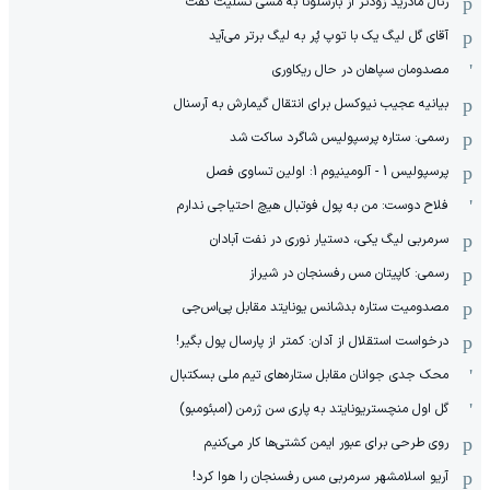
رئال مادرید زودتر از بارسلونا به مسی تسلیت گفت
آقای گل لیگ یک با توپ پُر به لیگ برتر می‌آید
مصدومان سپاهان در حال ریکاوری
بیانیه عجیب نیوکسل برای انتقال گیمارش به آرسنال
رسمی: ستاره پرسپولیس شاگرد ساکت شد
پرسپولیس 1 - آلومینیوم 1: اولین تساوی فصل
فلاح دوست: من به پول فوتبال هیچ احتیاجی ندارم
سرمربی لیگ یکی، دستیار نوری در نفت آبادان
رسمی: کاپیتان مس رفسنجان در شیراز
مصدومیت ستاره بدشانس یونایتد مقابل پی‌اس‌جی
درخواست استقلال از آدان: کمتر از پارسال پول بگیر!
محک جدی ‌جوانان مقابل ستاره‌های تیم ملی بسکتبال
گل اول منچستریونایتد به پاری سن ژرمن (امبئومبو)
روی طرحی برای عبور ایمن کشتی‌ها کار می‌کنیم
آریو اسلامشهر سرمربی مس رفسنجان را هوا کرد!