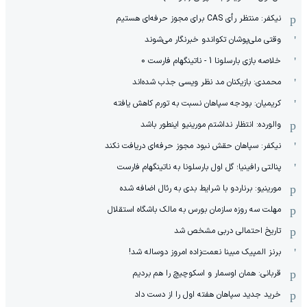
نیکفر: منتظر رأی CAS برای مجوز حرفه‌ای هستیم
وقتی ملی‌پوشان تکواندو خبرنگار می‌شوند
خلاصه بازی بارسلونا 1 - ناتینگهام فارست 0
محمدی: بازیکنان مد نظر ویسی جذب شده‌اند
کریمیان: بودجه سپاهان نسبت به تورم کاهش یافته
والورده: انتظار نداشتم مورینیو اینطور باشد
نیکفر: سپاهان حقش نبود مجوز حرفه‌ای دریافت نکند
پنالتی رافینیا؛ گل اول بارسلونا به ناتینگهام فارست
مورینیو: برناردو با شرایط بدی به رئال اضافه شده
مهلت سه روزه سازمان بورس به مالک باشگاه استقلال
تاریخ احتمالی دربی مشخص شد
برنز المپیک مبینا نعمت‌زاده امروز دوساله شد!
قربانی: همان اوسمار و اسکوچیچ را هم بردیم
خرید جدید سپاهان هفته اول را از دست داد