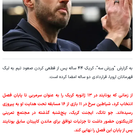
به گزارش "ورزش سه"، کریکِ ۴۴ ساله پس از قطعی کردن صعود تیم به لیگ
قهرمانان اروپا، قراردادی دو ساله امضا کرده است.
از زمانی که یونایتد در ۱۳ ژانویه کریک را به عنوان سرمربی تا پایان فصل
انتخاب کرد، شیاطین سرخ در ۱۱ بازی از ۱۶ مسابقه تحت هدایت او به پیروزی
رسیده‌اند. جو تانگ، ایجنت کریک، پنج‌شنبه گذشته در مجتمع تمرینی
کارینگتون حضور داشت تا جزئیات توافق برای ماندن کاپیتان سابق یونایتد
پس از پایان این فصل را نهایی کند.