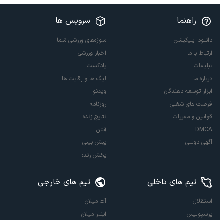
راهنما
سرویس ها
دانلود اپلیکیشن
سوژه‌های ورزشی شما
ارتباط با ما
اخبار ورزشی
تبلیغات
پادکست
درباره ما
لیگ ها و رقابت ها
ابزار توسعه دهندگان
ویدئو
فرصت های شغلی
روزنامه
قوانین و مقررات
نتایج زنده
DMCA
آنتن
آگهی دولتی
پیش بینی
پخش زنده
تیم های داخلی
تیم های خارجی
استقلال
آث میلان
پرسپولیس
اینتر میلان