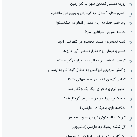
روزبه دستیار نمادین سهراب کنار زمین
ادعای ستاره آرسنال: به گیمارش و وینی نیاز داشتیم
پرداختی فیفا به اردن بعد از اتهام به اینفانتینو!
جلسه تمرینی شیاطین سرخ
شب کابوس‌وار میلاد محمدی در کنفرانس اروپا
مسی و نیمار، زوج تکرار نشدنی آبی اناری‌ها
ترامپ: شخصاً در مذاکرات با ایران درگیر هستم
واکنش سرمربی نیوکسل به انتقال گیمارش به آرسنال
تمامی گل‌های کانادا در جام جهانی 2026
امتیاز تیم پرماجرای لیگ یک واگذار شد
هافبک پرسپولیس در سه راهی گرفتار شد!
خلاصه بازی بنفیکا 6 - هارتس 1
تبریک جالب تونی کروس به وینیسیوس
گل ششم بنفیکا به هارتس (شلدروپ)
یک گلر و یک مدافع مطرح در راه اصفهان