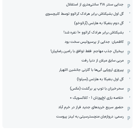
جدایی سنتر ۲۱۸ سانتی‌متری از استقلال
گل اول بشیکتاش برابر هرادک کرالوو توسط کلیچسوی
گل دوم بنفیکا به هارتس (آرائوخو)
بشیکتاش برابر هرادک کرالوو 10 نفره شد!
کاظمیان: جدایی از پرسپولیس سخت بود
بیخیال جذب مهاجم: فقط توافق با رامین رضاییان!
مربی سابق میلان از دنیا رفت
پیروزی اروپایی آبی‌ها با گلزنی جانشین اللهیار
گل اول بنفیکا به هارتس (سیلوا)
سحرخیزان با توپ پر برگشت (عکس)
خلاصه بازی لخ‌پوزنان 1 - کلاکسویک 0
حضور سریع خریدهای جدید فراز در خرم آباد
رسمی: دروازه‌بان منچسترسیتی به لیدز پیوست