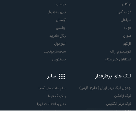
تراکتور
بارسلونا
ذوب آهن
بایرن مونیخ
سپاهان
آرسنال
فولاد
چلسی
ملوان
رئال مادرید
گل‌گهر
لیورپول
آلومینیوم اراک
منچستریونایتد
استقلال خوزستان
یوونتوس
لیگ های پرطرفدار
سایر
جدول لیگ برتر ایران (خلیج فارس)
جام ملت های آسیا
لیگ آزادگان
رنکینگ فیفا
لیگ برتر انگلیس
نقل و انتقالات اروپا
لالیگا اسپانیا
نقل و انتقالات ایران
سری آ ایتالیا
پاری سن ژرمن
لیگ قهرمانان اروپا
لیگ نخبگان آسیا