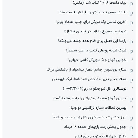
لیگ ملت‌ها ٢٠٢۶ کتاب شد! (عکس)
طلا در مسیر ثبت بالاترین افزایش قیمت هفته
آخرین شانس یک بازیکن برای جلب اعتماد پیاتزا
ضربه سر ممنوع؛انقلاب در قوانین فوتبال؟
بارسا این فصل برای فتح همه جام‌ها می‌جنگد!
شوک شبانه پورعلی گنجی به علی منصور!
خولین آلوارز و 5 سوپرگل کلاس جهانی!
ستاره یوونتوس چشم انتظار پیشنهاد از باشگاهی بزرگ
هدف اصلی بایرن مشخص شد: فقط لیگ قهرمانان
نوستالژی، گل شوچنکو به رم (2003/2004)
خولین آلوارز مقصد بعدی‌اش را به سیمئونه گفت
بهترین لحظات ستاره آرژانتینی بولونیا
ابراز خشم شدید هواداران رئال زیر پست دیومانده!
جدول پخش زنده بازی‌های جمعه 16 مرداد
20 گل خارق العاده توپچی‌های لندن