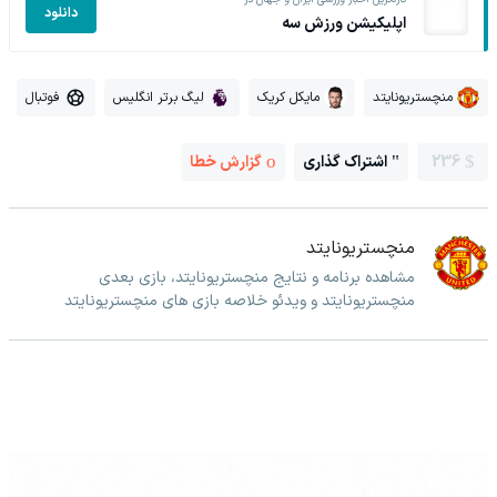
دانلود
اپلیکیشن ورزش سه
منچستریونایتد
مایکل کریک
لیگ برتر انگلیس
فوتبال
236
اشتراک گذاری
گزارش خطا
منچستریونایتد
مشاهده برنامه و نتایج منچستریونایتد، بازی بعدی
منچستریونایتد و ویدئو خلاصه بازی های منچستریونایتد