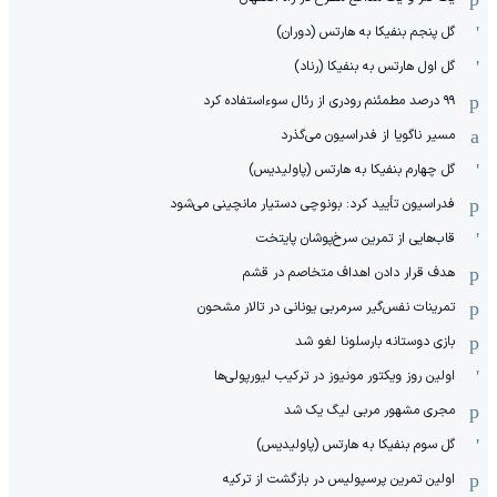
گل پنجم بنفیکا به هارتس (دوران)
گل اول هارتس به بنفیکا (رناد)
۹۹ درصد مطمئنم رودری از رئال سوءاستفاده کرد
مسیر ناگویا از فدراسیون می‌گذرد
گل چهارم بنفیکا به هارتس (پاولیدیس)
فدراسیون تأیید کرد: بونوچی دستیار مانچینی می‌شود
قاب‌هایی از تمرین سرخ‌پوشان پایتخت
هدف قرار دادن اهداف متخاصم در قشم
‏تمرینات نفس‌گیر سرمربی یونانی در تالار مشحون
بازی دوستانه بارسلونا لغو شد
اولین روز ویکتور مونیوز در ترکیب لیورپولی‌ها
مجری مشهور مربی لیگ یک شد
گل سوم بنفیکا به هارتس (پاولیدیس)
اولین تمرین پرسپولیس در بازگشت از ترکیه