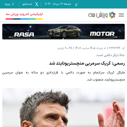
جمعه ۱۶ مرداد
-
11:19
جستجو
ورود
اپلیکیشن اندروید ورزش سه
کد:
2362624
01 خرداد 1405 ساعت 14:18
60.6K
بازدید
حالا دیگر دائمی است
رسمی: کریک سرمربی منچستریونایتد شد
مایکل کریک سرانجام به صورت دائمی با قراردادی دو ساله به عنوان سرمربی
منچستریونایتد منصوب شد.