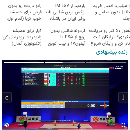
۱ میلیارد اعتبار خرید
بازدید از IM LS7
زانو دردت رو بدون
طلا | بدون ضامن و
لوکس ترین شاسی بلند
قرص برای همیشه
چک
برقی ایران در باشگاه
خوب کن! (قدم اول،
انقلاب
پرسش‌نامه)
هنوز 50 تتر رو دریافت
گردونه شانس بدون
1بار برای همیشه
نکردی؟ | رایگان ثبت
پوچ از PS5 تا
زانودردت رودرمان کن!
نام کن و رایگان شروع
آیفون17 و بیت کوین
(تکنولوژی آلمان)
کن!
🔥
◂پرسشنامه▸
زنده پیشنهادی