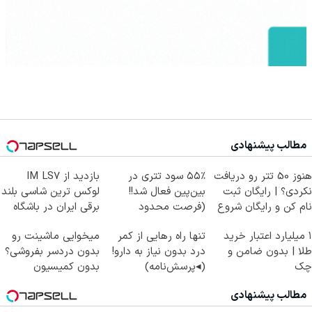
مطالب پیشنهادی
هنوز 50 تتر رو دریافت
۵۵٪ سود تتری در
بازدید از IM LS7
نکردی؟ | رایگان ثبت
بین‌پین فعال شد!!
لوکس ترین شاسی بلند
نام کن و رایگان شروع
(فرصت محدود
برقی ایران در باشگاه
کن!
ثبت‌نام)
انقلاب
۱ میلیارد اعتبار خرید
تنها راه رهایی از کمر
میخوایی ماشینت رو
طلا | بدون ضامن و
درد بدون نیاز به دارو!
بدون دردسر بفروشی؟
چک
(◂پرسش‌نامه)
بدون کمیسیون
مطالب پیشنهادی