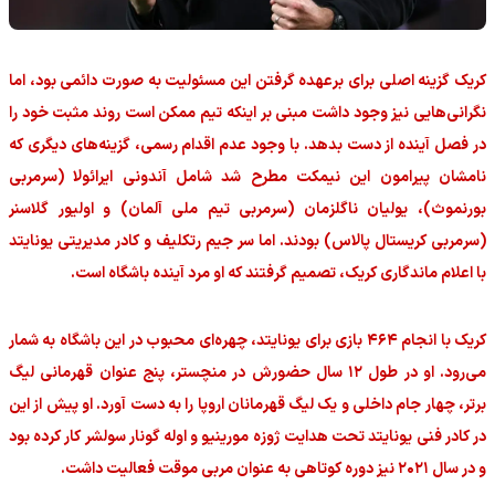
کریک گزینه اصلی برای برعهده گرفتن این مسئولیت به صورت دائمی بود، اما
نگرانی‌هایی نیز وجود داشت مبنی بر اینکه تیم ممکن است روند مثبت خود را
در فصل آینده از دست بدهد. با وجود عدم اقدام رسمی، گزینه‌های دیگری که
نامشان پیرامون این نیمکت مطرح شد شامل آندونی ایرائولا (سرمربی
بورنموث)، یولیان ناگلزمان (سرمربی تیم ملی آلمان) و اولیور گلاسنر
(سرمربی کریستال پالاس) بودند. اما سر جیم رتکلیف و کادر مدیریتی یونایتد
با اعلام ماندگاری کریک، تصمیم گرفتند که او مرد آینده باشگاه است.
کریک با انجام ۴۶۴ بازی برای یونایتد، چهره‌ای محبوب در این باشگاه به شمار
می‌رود. او در طول ۱۲ سال حضورش در منچستر، پنج عنوان قهرمانی لیگ
برتر، چهار جام داخلی و یک لیگ قهرمانان اروپا را به دست آورد. او پیش از این
در کادر فنی یونایتد تحت هدایت ژوزه مورینیو و اوله گونار سولشر کار کرده بود
و در سال ۲۰۲۱ نیز دوره کوتاهی به عنوان مربی موقت فعالیت داشت.