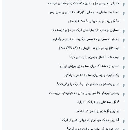
کمپانی: بررسی بازار نقل‌وانتقالات وظیفه من نیست
مخالفت ملوان با جدایی گزینه احتمالی پرسپولیس
10 گل برتر جام جهانی 2008 فوتسال
تساوی جذاب تازه واردهای لیگ در بازی دوستانه
به هر تصمیمی که مسی بگیرد، احترام می‌گذارم
نوستالژی، میلان 5 - ناپولی 2 (2007/2008)
توپ طلا انتقال رودری را رسمی کرد!
مسیر وحشتناک برای ستاره زن ورزش ایران!
یک رکورد ویژه برای ستاره دفاعی تراکتور
مس رفسنجان حضور در لیگ یک را پذیرفت!
رسمی: وینگر 60 میلیونی رئال به فیورنتینا پیوست
6 گل استثنایی از فرانک لمپارد
برترین گل‌های رونالدو در النصر
آخرین محک دو تیم اصفهانی قبل از لیگ
مورینیو هرگز نباید می‌رفت که برگردد!