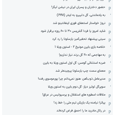
حضور دختران و پسران ایران در نیشن لیگز!
به یادماندنی، گل دلپیرو به اینتر (1998)
نروژ خواستار استعفای فوری اینفانتینو شد
شاید امروز یا فردا آتش‌بس ۳۰ تا ۶۰ روزه برقرار شود
سیتی پیشنهاد تحقیرآمیز بارسلونا را رد کرد
خلاصه بازی بایرن مونیخ 2 - استون ویلا 1
به مهاجمی که 20 گل بزند نیاز نداریم!
ضربه استثنائی گومس؛ گل اول استون ویلا به بایرن
معمای سمت چپ بارسلونا پیچیده‌تر شد
مدیرعامل ذوب‌آهن: هنوز نمی‌دانم چرا پورموسوی رفت!
سوپرگل لوئیز دیاز؛ گل دوم بایرن به استون ویلا
ملاقات اسطوره های استقلال و پرسپولیس در عراق!
پیاتزا نیامده یک بازیکن تیم ملی را خط زد!
در رئال مادرید ما را احمق فرض کرده‌اند