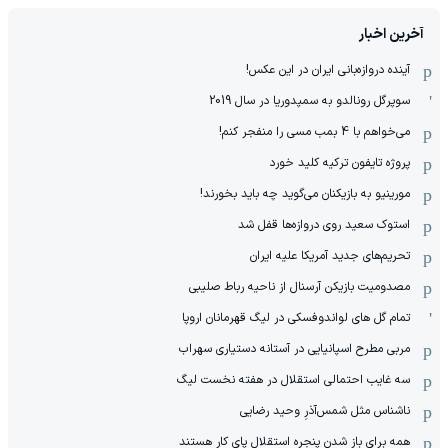
آخرین اخبار
آینده دروازه‌بانی ایران در این عکس!
سوپرگل رونالدو به سمپدوریا در سال 2019
می‌خواهم با 4 بمب مسی را منفجر کنم!
پروژه تایفون ترکیه کلید خورد
مورینیو به بازیکنان می‌گوید چه باید بخورند!
استوک سعید روی دروازه‌ها قفل شد
تحریم‌های جدید آمریکا علیه ایران
مصدومیت بازیکن آرسنال از ناحیه رباط صلیبی
تمام گل های لواندوفسکی در لیگ قهرمانان اروپا
مربی مطرح اسپانیایی در آستانه دستیاری سهراب
سه غایب احتمالی استقلال در هفته نخست لیگ
ناشناس مثل شمس‌آذرِ وحید رضایی
همه برای باز شدن پنجره استقلال پای کار هستند