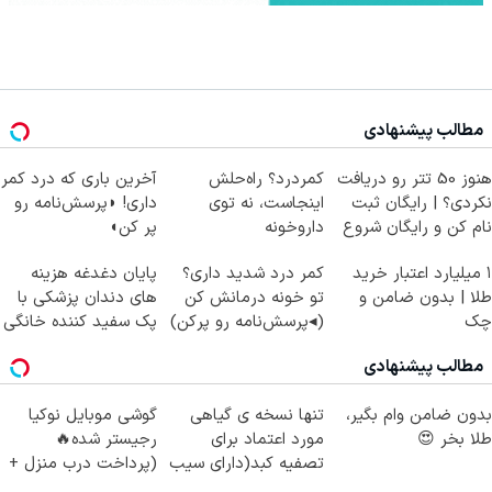
مطالب پیشنهادی
هنوز 50 تتر رو دریافت
کمردرد؟ راه‌حلش
آخرین باری که درد کمر
نکردی؟ | رایگان ثبت
اینجاست، نه توی
داری! ◗پرسش‌نامه رو
نام کن و رایگان شروع
داروخونه
پر کن◖
کن!
۱ میلیارد اعتبار خرید
کمر درد شدید داری؟
پایان دغدغه هزینه
طلا | بدون ضامن و
تو خونه درمانش کن
های دندان پزشکی با
چک
(◂پرسش‌نامه رو پرکن)
پک سفید کننده خانگی
مطالب پیشنهادی
بدون ضامن وام بگیر،
تنها نسخه ی گیاهی
گوشی موبایل نوکیا
طلا بخر 😍
مورد اعتماد برای
رجیستر شده🔥
تصفیه کبد(دارای سیب
(پرداخت درب منزل +
سلامت)
تخفیف ویژه)