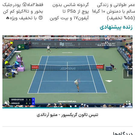
عمر طولانی و زندگی
گردونه شانس بدون
فقط2ماه😮 پودرجلبک
سالم با دمنوش ۱۰ گیاه!
پوچ از PS5 تا
بخور و تا8کیلو کم کن
(۵۵% تخفیف)
آیفون17 و بیت کوین
😍 با تخفیف ویژه🔥
🔥
زنده پیشنهادی
تنیس تالون گریکسپور - متیو آرنالدی
دیدگاه‌ها