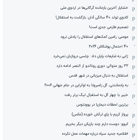
خشایار آخرین بازمانده گرگانی‌ها در اردوی ملی
کادوی تولد 40 سالگی آدان: بازگشت به استقلال!
تصمیم طارمی جدی است!
مومنی: رامین کمک‌های استقلال را یادش نرود
40 احتمال پوشکاش 2026
ژابی به شایعات پایان داد: چلسی دروازبان نمی‌خرد
۳۲ روز متوالی: دوری رونالدو از النصر ادامه دارد
استقلال به دنبال میزبانی در شهر قدس
به یادماندنی، گل زامبروتا به اوکراین در جام جهانی 2006
خیبر با چهار گل به استقبال لیگ برتر رفت
برترین لحظات دیماریا در یوونتوس
پرواز کریم با پای ترکش خورده (عکس)
کیوو: دوست دارم چند بازیکن دیگر بخریم
اطلاعیه جدید سپاه درباره مهمات عمل نکرده