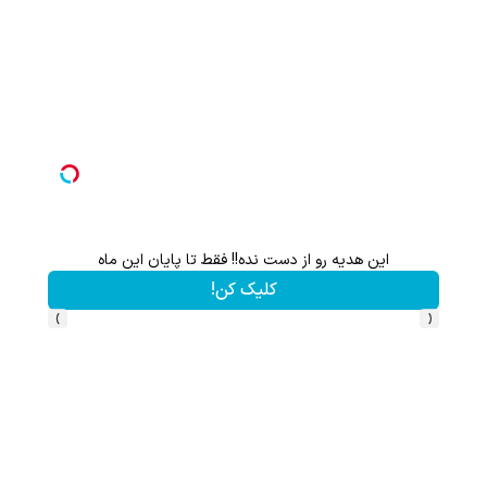
این هدیه رو از دست نده!! فقط تا پایان این ماه
کلیک کن!
›
‹