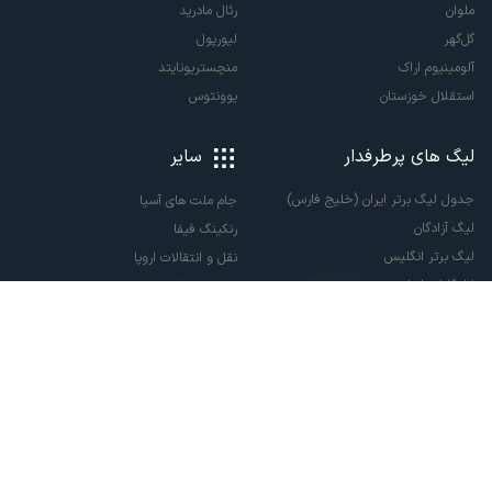
ملوان
رئال مادرید
گل‌گهر
لیورپول
آلومینیوم اراک
منچستریونایتد
استقلال خوزستان
یوونتوس
لیگ های پرطرفدار
سایر
جدول لیگ برتر ایران (خلیج فارس)
جام ملت های آسیا
لیگ آزادگان
رنکینگ فیفا
لیگ برتر انگلیس
نقل و انتقالات اروپا
لالیگا اسپانیا
نقل و انتقالات ایران
سری آ ایتالیا
پاری سن ژرمن
لیگ قهرمانان اروپا
لیگ نخبگان آسیا
لیگ قهرمانان آسیا دو
لیگ برتر فوتسال