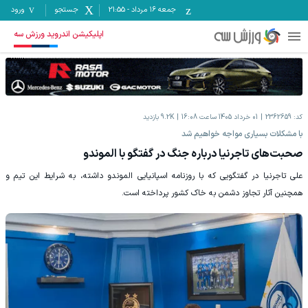
جمعه ۱۶ مرداد
-
21:55
جستجو
ورود
اپلیکیشن اندروید ورزش سه
کد:
2362659
01 خرداد 1405 ساعت 16:08
9.2K
بازدید
با مشکلات بسیاری مواجه خواهیم شد
صحبت‌های تاجرنیا درباره جنگ در گفتگو با الموندو
علی تاجرنیا در گفتگویی که با روزنامه اسپانیایی الموندو داشته، به شرایط این تیم و
همچنین آثار تجاوز دشمن به خاک کشور پرداخته است.