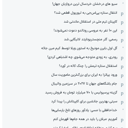
سیو های درخشان خردسال ترین دروازبان جهان!
انتقال ستاره پی‌اس‌جی به لیورپول قطعی شد؟
کاپیتان تیم ملی در استقلال ماندنی شد
این 10 نفر به عروسی رونالدو دعوت نمی‌شوند!
رسمی: گلر منچستریونایتد لالیگایی شد
گل اول بایرن مونیخ به استون ویلا توسط کیم مین جائه
رودری، به زودی متوجه می‌شوی چه اشتباهی کردی!
استقلال ستاره تیمش را چنگ کاله در آورد!
ورود پیاتزا به ایران برای بزرگ‌ترین ماموریت سال
جام باشگاه‌های جهان تا ۲۰۲۷ در سرزمین والیبال
گزینه پرسپولیس با ۷۰ میلیارد تومان به فروش رسید
سیتی بهترین جانشین برای کاپیتانش را پیدا کرد
خداحافظی با مسی؛ یادآور روزهای تلخ بارسایی‌ها
آموریم: میلان را باید در همه جام‌ها قهرمان کنم