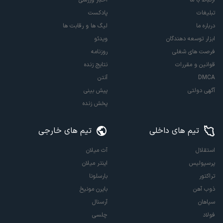
تبلیغات
پادکست
درباره ما
لیگ ها و رقابت ها
ابزار توسعه دهندگان
ویدئو
فرصت های شغلی
روزنامه
قوانین و مقررات
نتایج زنده
DMCA
آنتن
آگهی دولتی
پیش بینی
پخش زنده
تیم های داخلی
تیم های خارجی
استقلال
آث میلان
پرسپولیس
اینتر میلان
تراکتور
بارسلونا
ذوب آهن
بایرن مونیخ
سپاهان
آرسنال
فولاد
چلسی