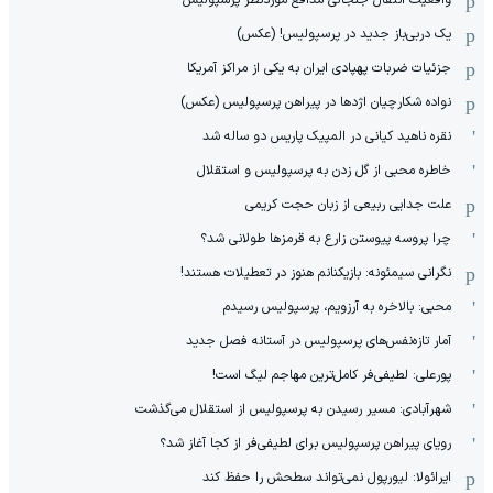
یک دربی‌باز جدید در پرسپولیس! (عکس)
جزئیات ضربات پهپادی ایران به یکی از مراکز آمریکا
نواده شکارچیان اژدها در پیراهن پرسپولیس (عکس)
نقره ناهید کیانی در المپیک پاریس دو ساله شد
خاطره محبی از گل زدن به پرسپولیس و استقلال
علت جدایی ربیعی از زبان حجت کریمی
چرا پروسه پیوستن زارع به قرمزها طولانی شد؟
نگرانی سیمئونه: بازیکنانم هنوز در تعطیلات هستند!
محبی: بالاخره به آرزویم، پرسپولیس رسیدم
آمار تازه‌نفس‌های پرسپولیس در آستانه فصل جدید
پورعلی: لطیفی‌فر کامل‌ترین مهاجم لیگ است!
شهرآبادی: مسیر رسیدن به پرسپولیس از استقلال می‌گذشت
رویای پیراهن پرسپولیس برای لطیفی‌فر از کجا آغاز شد؟
ایرائولا: لیورپول نمی‌تواند سطحش را حفظ کند