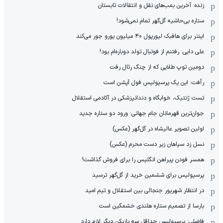
زنده: آخرین بمب‌های نقل و انتقالات تابستان
ستاره بی‌حاشیه گل‌گهر تمام نمی‌شود!
اینتر برای هافبک لیورپول ۴۰ میلیون یورو جور می‌کند
علی دایی: رفتنم از فوتبال تولد دوباره‌ام بود!
دومین توپ طلایی که از چنگ رئال رفت
رأفت: این یک پرسپولیس فول آپشن است
تست ژنتیک، خوابگاه و دندانپزشکی در آکادمی استقلال
جوان‌ترین قهرمانان جام جهانی: ورود دو ستاره جدید
اولین تصویر عالیشاه در گل‌گهر (عکس)
نسل زد سپاهان زیر دست محرم (عکس)
همسر فودن پیراهن انگلیس را برای فروش گذاشت!
پرسپولیس برای ششمین خرید از گل‌گهر ترسید
در انتظار شهریور جنجالی بین استقلال و تیم امید
بارسا از تصمیم ستاره هلندی خشمگین است
فاضلی: پرسپولیس حداقل سه بازیکن دیگر لازم دارد