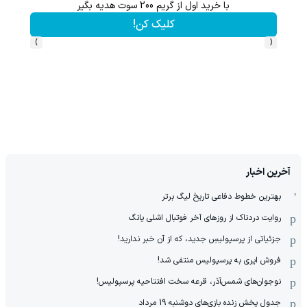
با خرید اول از گریم 200 سوت هدیه بگیر
از آیفون 17 تا پلی استیشن 5 جایزه ببر 🎮😍📱 | بازی کن ، گردونه
کلیک کن!
›
‹
آخرین اخبار
بهترین خطوط دفاعی تاریخ لیگ برتر
روایت دردناک از روزهای آخر فوتبال اشلی یانگ
جزئیاتی از پرسپولیسِ جدید، که از آن ‌خبر ندارید!
فروش ایری به پرسپولیس منتفی شد!
نوجوان‌های شمس‌آذر، قرعه سخت افتتاحیه پرسپولیس!
جدول پخش زنده بازی‌های دوشنبه 19 مرداد