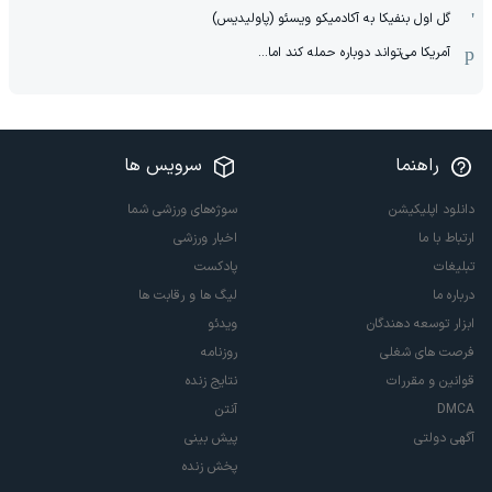
گل اول بنفیکا به آکادمیکو ویسئو (پاولیدیس)
آمریکا می‌تواند دوباره حمله کند اما...
راهنما
سرویس ها
دانلود اپلیکیشن
سوژه‌های ورزشی شما
ارتباط با ما
اخبار ورزشی
تبلیغات
پادکست
درباره ما
لیگ ها و رقابت ها
ابزار توسعه دهندگان
ویدئو
فرصت های شغلی
روزنامه
قوانین و مقررات
نتایج زنده
DMCA
آنتن
آگهی دولتی
پیش بینی
پخش زنده