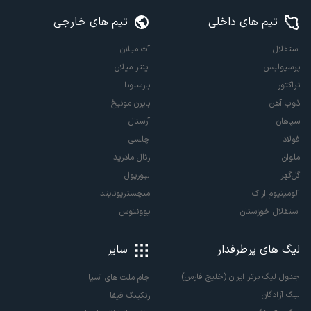
تیم های داخلی
تیم های خارجی
استقلال
آث میلان
پرسپولیس
اینتر میلان
تراکتور
بارسلونا
ذوب آهن
بایرن مونیخ
سپاهان
آرسنال
فولاد
چلسی
ملوان
رئال مادرید
گل‌گهر
لیورپول
آلومینیوم اراک
منچستریونایتد
استقلال خوزستان
یوونتوس
لیگ های پرطرفدار
سایر
جدول لیگ برتر ایران (خلیج فارس)
جام ملت های آسیا
لیگ آزادگان
رنکینگ فیفا