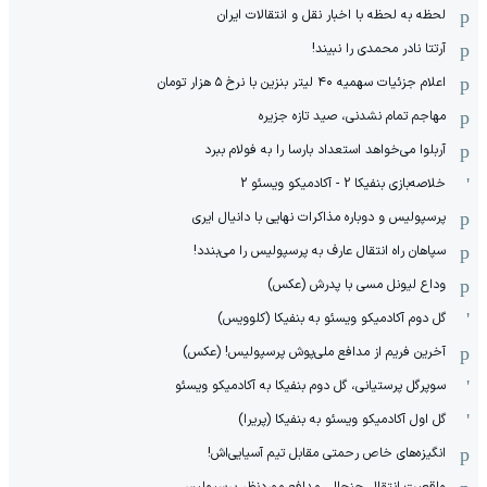
لحظه به لحظه با اخبار نقل و انتقالات ایران
آرتتا نادر محمدی را نبیند!
اعلام جزئیات سهمیه ۴۰ لیتر بنزین با نرخ ۵ هزار تومان
مهاجم تمام نشدنی، صید تازه جزیره
آربلوا می‌خواهد استعداد بارسا را به فولام ببرد
خلاصه‌بازی بنفیکا 2 - آکادمیکو ویسئو 2
پرسپولیس و دوباره مذاکرات نهایی با دانیال ایری
سپاهان راه انتقال عارف به پرسپولیس را می‌بندد!
وداع لیونل مسی با پدرش (عکس)
گل دوم آکادمیکو ویسئو به بنفیکا (کلوویس)
آخرین فریم از مدافع ملی‌پوش پرسپولیس! (عکس)
سوپرگل پرستیانی، گل دوم بنفیکا به آکادمیکو ویسئو
گل اول آکادمیکو ویسئو به بنفیکا (پریرا)
انگیزه‌های خاص رحمتی مقابل تیم‌ آسیایی‌اش!
واقعیت انتقال جنجالی مدافع موردنظر پرسپولیس