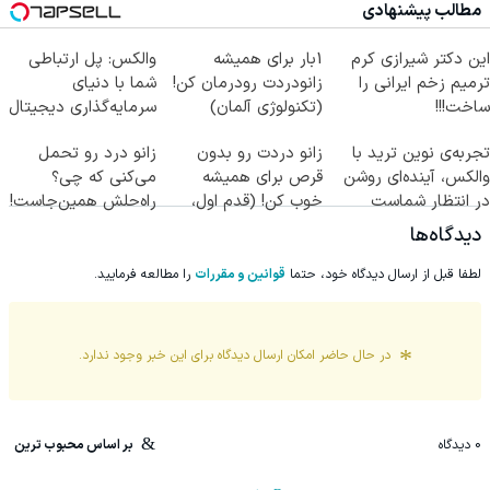
مطالب پیشنهادی
این دکتر شیرازی کرم
1بار برای همیشه
والکس: پل ارتباطی
ترمیم زخم ایرانی را
زانودردت رودرمان کن!
شما با دنیای
ساخت!!!
(تکنولوژی آلمان)
سرمایه‌گذاری دیجیتال
◂پرسشنامه▸
تجربه‌ی نوین ترید با
زانو دردت رو بدون
زانو درد رو تحمل
والکس، آینده‌ای روشن
قرص برای همیشه
می‌کنی که چی؟
در انتظار شماست
خوب کن! (قدم اول،
راه‌حلش همین‌جاست!
پرسش‌نامه)
دیدگاه‌ها
لطفا قبل از ارسال دیدگاه خود، حتما
قوانین و مقررات
را مطالعه فرمایید.
در حال حاضر امکان ارسال دیدگاه برای این
خبر
وجود ندارد.
0
دیدگاه
بر اساس محبوب ترین