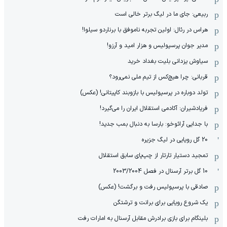
ربیعی: جای ما در لیگ برتر خالی است
هراس در رئال: اولین تجربه ناموفق با برناردو سیلوا!
مدیر جوان پرسپولیس و هزار امید و آرزو!
سیاوش یزدانی بلیت بغداد خرید
قربانی: چرا هیچ‌کس از تیم ملی نمی‌رود؟
تولد دوباره در پرسپولیس با بازوبند کاپیتانی! (عکس)
فریادشیران: آکادمی استقلال ایران را می‌گیرد!
با جدایی آرائوخو: بارسا به دنبال بمب جدید!
20 گل رویایی در لیگ جزیره
تمجید دستیار تارتار از چپ‌پای سابق استقلال
10 گل برتر آرسنال در فصل 2003/2004
صادقی با پرسپولیس رفت و برگشت! (عکس)
یک شروع رویایی برای برانت و ترشتگن
بلینگام برای بازی برادرش مقابل آرسنال به امارات رفت