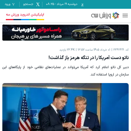
دوشنبه ۱۹ مرداد
-
08:25
جستجو
ورود
اپلیکیشن اندروید ورزش سه
کد:
2362619
01 خرداد 1405 ساعت 13:57
23.4K
بازدید
ناتو دست آمریکا را در تنگه هرمز باز گذاشت!
دبیر کل ناتو اعلام کرد که آمریکا می‌تواند در عملیات‌های نظامی خود از پایگاه‌های این
سازمان در اروپا استفاده کند.