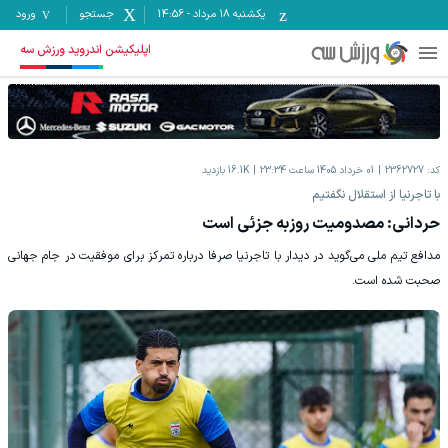
یکشنبه ۱۸ مرداد
-
14:56
جستجو
ورود
اپلیکیشن اندروید ورزش سه
کد:
2362727
01 خرداد 1405 ساعت 23:34
16.1K
بازدید
با تاجرنیا از استقلال نگفتیم
حردانی: مصدومیت روزبه جزئی است
مدافع تیم ملی می‌گوید در دیدار با تاجرنیا صرفا درباره تمرکز برای موفقیت در جام جهانی
صحبت شده است.