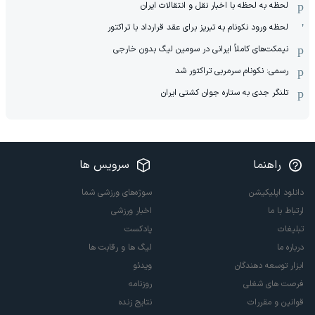
لحظه به لحظه با اخبار نقل و انتقالات ایران
لحظه ورود نکونام به تبریز برای عقد قرارداد با تراکتور
نیمکت‌های کاملاً ایرانی در سومین لیگ بدون خارجی
رسمی: نکونام سرمربی تراکتور شد
تلنگر جدی به ستاره جوان کشتی ایران
راهنما
سرویس ها
دانلود اپلیکیشن
سوژه‌های ورزشی شما
ارتباط با ما
اخبار ورزشی
تبلیغات
پادکست
درباره ما
لیگ ها و رقابت ها
ابزار توسعه دهندگان
ویدئو
فرصت های شغلی
روزنامه
قوانین و مقررات
نتایج زنده