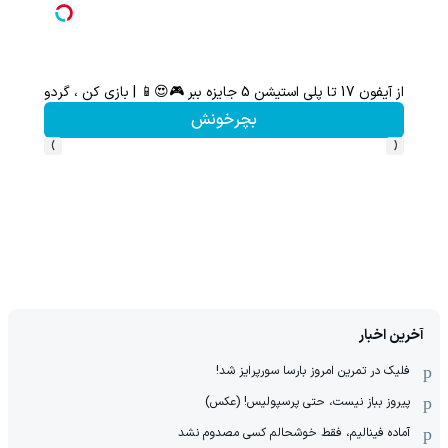
کن
با خرید اول از گریم 200 سوت هدیه بگیر
کلیک کن!
›
‹
آخرین اخبار
فلیک در تمرین امروز بارسا سورپرایز شد!
پیروز بباز نیست، حتی پرسپولیس! (عکس)
آماده فینالیم، فقط خوشحالم کسی مصدوم نشد