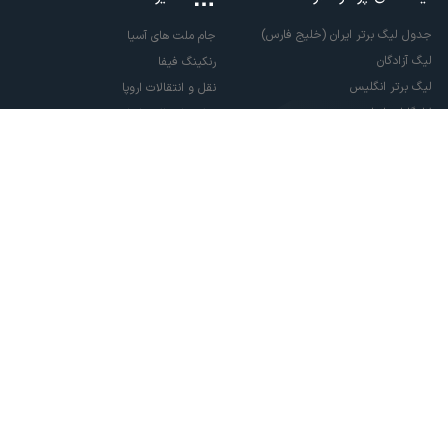
جدول لیگ برتر ایران (خلیج فارس)
جام ملت های آسیا
لیگ آزادگان
رنکینگ فیفا
لیگ برتر انگلیس
نقل و انتقالات اروپا
لالیگا اسپانیا
نقل و انتقالات ایران
سری آ ایتالیا
پاری سن ژرمن
لیگ قهرمانان اروپا
لیگ نخبگان آسیا
لیگ قهرمانان آسیا دو
لیگ برتر فوتسال
تمام حقوق مادی و معنوی این سایت متعلق به ورزش سه می باشد. شما می توانید از
سایت ورزش سه در صورت پذیرش موافقت نامه کاربری استفاده نمایید.