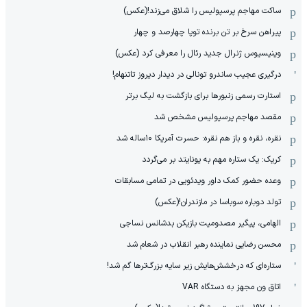
ساکت مهاجم پرسپولیس را شلاق می‌زند!(عکس)
پیراهن سرخ بر تن برنده توپا چهارصد و چهار
وینیسیوس ژنرال جدید رئال را معرفی کرد (عکس)
درگیری عجیب ساندرو تونالی در دیدار دیروز تاتنهام!
استارت رسمی زنبورها برای بازگشت به لیگ برتر
مقصد مهاجم پرسپولیس مشخص شد
نقره، نقره و باز هم نقره: حسرت آمریکا ۱۰‌ساله شد
کریک: یک ستاره مهم به یونایتد بر می‌گردد
وعده حضور کمک داور ویدئویی در تمامی مسابقات
تولد دوباره سوباسا در مازندران!(عکس)
الهامی، پیگیر مصدومیت بازیکن بدشانس نساجی
محسن رضایی نماینده رهبر انقلاب در شعام شد
ستاره‌ای که درخشش‌هایش زیر سایه بزرگ‌ترها گم شد!
اتاق ون مجهز به دستگاه VAR