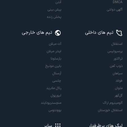
DMCA
آنتن
آگهی دولتی
پیش بینی
پخش زنده
تیم های داخلی
تیم های خارجی
استقلال
آث میلان
پرسپولیس
اینتر میلان
تراکتور
بارسلونا
ذوب آهن
بایرن مونیخ
سپاهان
آرسنال
فولاد
چلسی
ملوان
رئال مادرید
گل‌گهر
لیورپول
آلومینیوم اراک
منچستریونایتد
استقلال خوزستان
یوونتوس
لیگ های پرطرفدار
سایر