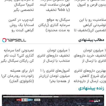
بدون قرص و آمپول
قهرمان سلامت کبده.
کنیم؟ سیگنال
(با 55% تخفیف
تخصصی بگیر
بخرش)
سلامتیت رو با این
سیگنال به موقع
کبدچرب در کمین
نوشیدنی گیاهی
سرمایه گذاری (رایگان
است!با یک روش
تضمین کن(تخفیف تا
به مدت محدود)
گیاهی کبدت رو
امشب)
پاکسازی
مطالب پیشنهادی
کن55%تخفیف
1 میلیون تومان
۱ میلیون تومان
نمیدونی کجا سرمایه
تخفیف خرید داروهای
تخفیف داروهای لاغری
گذاری کنی؟ ثبت نام
لاغری با ارسال از
منتخب با ارسال از
کن رایگان سیگنال بگیر
داروخانه و پک یخ!
داروخانه نزدیکت
بهترین داروهای لاغری
آمپول‌های لاغری را ۱
1بار برای همیشه
برای شروع کاهش
میلیون تومان ارزان‌تر
زانودردت رودرمان کن!
وزن، ارسال از داروخانه
از همه‌جا بخر!
(تکنولوژی آلمان)
های نزدیکت!
◂پرسشنامه▸
زنده پیشنهادی