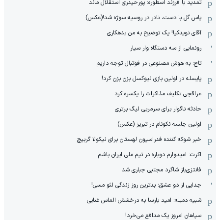
تمدید با فرزند اسطوره: پورحیدری استقلال ماند
پاس گل با دست، نادر در روسیه سوژه شد!(عکس)
آقای نویدکیا! یک توضیح به من بدهکاری
رونمایی از سه دستگاه وار سیار
تاج: به هوش مصنوعی در فوتبال توجه داریم
یایسله در اولین بازی نیوکسل بزن بزن کرد!
عراقچی تکلیف مذاکرات را یکسره کرد
حادثه ناگوار برای سرمربی لیگ برتری
اولین جلسه نکونام در تبریز (عکس)
خبر شوکه کننده فدراسیون لهستان برای نیکولا گربیچ
اکرت: امیدوارم دوباره در تیم ملی ایران باشم
فانتزی‌باز شاگرد مجتبی جباری شد
جدایی از دو عشق؛ بدترین روز زندگی لئو مسی!
شبیه دمبله: امید بارسا به درخشش الماس غنایی
سپاهان امروز یک مدافع می‌خرد!