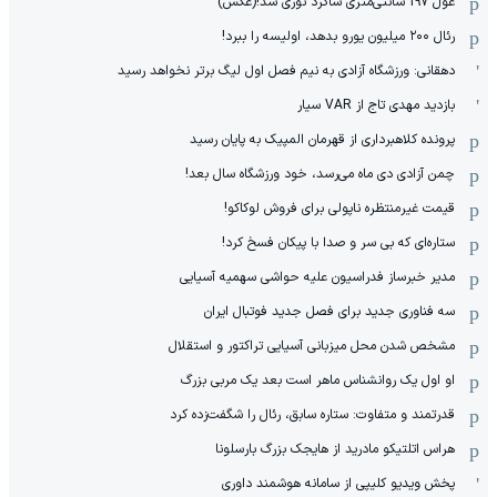
غول 197 سانتی‌متری شاگرد نوری شد!(عکس)
رئال ۲۰۰ میلیون یورو بدهد، اولیسه را ببرد!
دهقانی: ورزشگاه آزادی به نیم فصل اول لیگ برتر نخواهد رسید
بازدید مهدی تاج از VAR سیار
پرونده کلاهبرداری از قهرمان المپیک به پایان رسید
چمن آزادی دی ماه می‌رسد، خود ورزشگاه سال بعد!
قیمت غیرمنتظره ناپولی برای فروش لوکاکو!
ستاره‌ای که بی سر و صدا با پیکان فسخ کرد!
مدیر خبرساز فدراسیون علیه حواشی سهمیه آسیایی
سه فناوری جدید برای فصل جدید فوتبال ایران
مشخص شدن محل میزبانی آسیایی تراکتور و استقلال
او اول یک روانشناس ماهر است بعد یک مربی بزرگ
قدرتمند و متفاوت: ستاره سابق، رئال را شگفت‌زده کرد
هراس اتلتیکو مادرید از هایجک بزرگ بارسلونا
پخش ویدیو کلیپی از سامانه هوشمند داوری