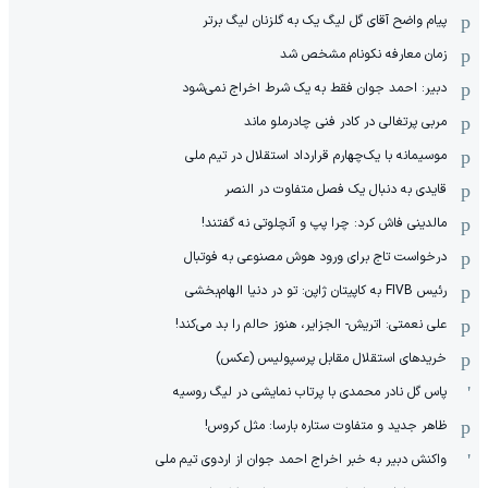
پیام واضح آقای گل لیگ یک به گلزنان لیگ برتر
زمان معارفه نکونام مشخص شد
دبیر: احمد جوان فقط به یک شرط اخراج نمی‌شود
مربی پرتغالی در کادر فنی چادرملو ماند
موسیمانه با یک‌چهارم قرارداد استقلال در تیم ملی
قایدی به دنبال یک فصل متفاوت در النصر
مالدینی فاش کرد: چرا پپ و آنچلوتی نه گفتند!
درخواست تاج برای ورود هوش مصنوعی به فوتبال
رئیس FIVB به کاپیتان ژاپن: تو در دنیا الهام‌بخشی
علی نعمتی: اتریش- الجزایر، هنوز حالم را بد می‌کند!
خریدهای استقلال مقابل پرسپولیس (عکس)
پاس گل نادر محمدی با پرتاب نمایشی در لیگ روسیه
ظاهر جدید و متفاوت ستاره بارسا: مثل کروس!
واکنش دبیر به خبر اخراج احمد جوان از اردوی تیم ملی