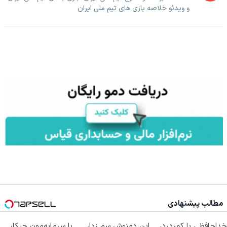
و ویدئو خلاصه بازی های تیم ملی ایران
مطالب پیشنهادی
خداحافظی با کمردرد،
این دمنوش سم زدا،
با سرمایه‌مون چیکار