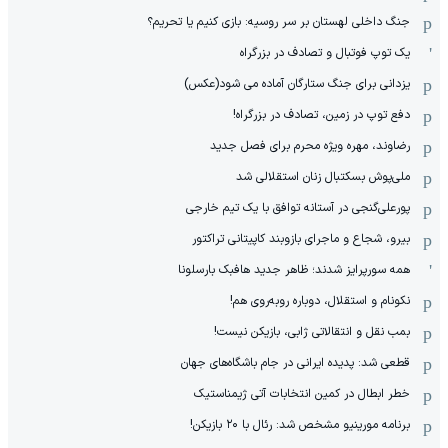
جنگ داخلی لهستان بر سر روسیه: بازی کنیم یا تحریم؟
یک توپ فوتبال و تصادف در بزرگراه
یزدانی برای جنگ ستارگان آماده می شود(عکس)
دفع توپ در زمین، تصادف در بزرگراه!
رضاوند، مهره ویژه محرم برای فصل جدید
ملی‌پوش بسکتبال زنان استقلالی شد
پورعلی‌گنجی در آستانه توافق با یک تیم خارجی
بیرو، شجاع و ماجرای بازوبند کاپیتانی تراکتور
همه سورپرایز شدند؛ ظاهر جدید هافبک بارسلونا
نکونام و استقلال، دوباره روبه‌روی هم!
بمب نقل و انتقالاتی ژابی، بازیکن نیست!
قطعی شد: پدیده ایرانی در جام باشگاه‌های جهان
خطر ابطال در کمین انتخابات آتی ژیمناستیک
برنامه مورینیو مشخص شد: رئال با ۲۰ بازیکن!