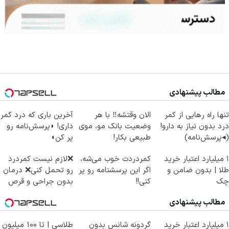
مطالب پیشنهادی
تنها راه رهایی از کمر
الان وقتشه‼️ با هر
آخرین باری که درد کمر
درد بدون نیاز به دارو!
وضعیت بانک مو، موی
داری! ◗پرسش‌نامه رو
(◂پرسش‌نامه)
طبیعی بکار!
پر کن◖
۱ میلیارد اعتبار خرید
کمردردت خوب می‌شه،
❌لازم نیست کمردرد
طلا | بدون ضامن و
اگر این پرسشنامه رو پر
رو تحمل کنی❌ درمان
چک
کنی!!
بدون جراحی و قرص
(پرسشنامه)
مطالب پیشنهادی
۱ میلیارد اعتبار خرید
گردونه شانس بدون
طلاسی | تا 100 میلیون