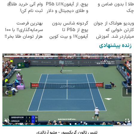
طلا | بدون ضامن و
پوچ، از آیفون17تا PS5
وام آنی خرید طلا💰
چک
و طلای دیجیتال و دلار
ثبت نام کن!
🔥
ویدیو هولناک از جوان
گردونه شانس بدون
بهترین فرصت
کارتن خوابی که
پوچ از PS5 تا
سرمایه‌گذاری‼️ با 100
میلیاردر شد. آموزش
آیفون17 و بیت کوین
هزار تومان طلا بخر‼️
رایگان
🔥
زنده پیشنهادی
تنیس تالون گریکسپور - متیو آرنالدی