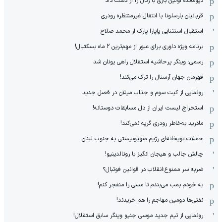
دیومانده اولین بازی با رئال را از دست داد
قربانیان بارسلونا با انتقال غیرمنتظره رودری
استقبال استثنایی پاپارا پارک از محمد صلاح
برنامه ویژه داوری برای عبور از مهم‌ترین 2 ماه بسکتبال!
رسمی: وینگر پرحاشیه استقلال راهی یونان شد
قهرمان جهان آرسنال را ترک می‌کند!
رونمایی از کیت سوم و جذاب میلان در فصل جدید
استخراج لیست ایران از دل مسابقات دوستانه!
مادرید به‌خاطر رودری گریه نمی‌کند!
حملات توپخانه‌ای رژیم صهیونیستی به جنوب لبنان
چالش جالب و هیجان انگیز با رونالدینیو!
ضربه سر ممنوع؛انقلاب در قوانین فوتبال؟
به خودم بمب می‌بندم تا مسی را منفجر کنم!
نفتی‌ها دومین مهاجم را هم خریدند!
رونمایی از تیم جدید موسی جنپو وینگر سابق استقلال!