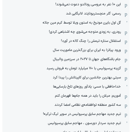
این 10 نفر به عروسی رونالدو دعوت نمی‌شوند!
رسمی: گلر منچستریونایتد لالیگایی شد
گل اول بایرن مونیخ به استون ویلا توسط کیم مین جائه
رودری، به زودی متوجه می‌شوی چه اشتباهی کردی!
استقلال ستاره تیمش را چنگ کاله در آورد!
ورود پیاتزا به ایران برای بزرگ‌ترین ماموریت سال
جام باشگاه‌های جهان تا ۲۰۲۷ در سرزمین والیبال
گزینه پرسپولیس با ۷۰ میلیارد تومان به فروش رسید
سیتی بهترین جانشین برای کاپیتانش را پیدا کرد
خداحافظی با مسی؛ یادآور روزهای تلخ بارسایی‌ها
آموریم: میلان را باید در همه جام‌ها قهرمان کنم
سه کشور منطقه توافقنامه‌ی نظامی امضا کردند
تیم جدید مهاجم سابق پرسپولیس در سوپر لیگ ترکیه!
تیم جدید سردار دورسون ، مهاجم سابق پرسپولیس