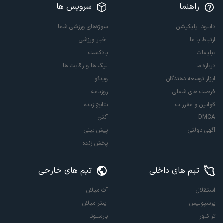
راهنما
سرویس ها
دانلود اپلیکیشن
سوژه‌های ورزشی شما
ارتباط با ما
اخبار ورزشی
تبلیغات
پادکست
درباره ما
لیگ ها و رقابت ها
ابزار توسعه دهندگان
ویدئو
فرصت های شغلی
روزنامه
قوانین و مقررات
نتایج زنده
DMCA
آنتن
آگهی دولتی
پیش بینی
پخش زنده
تیم های داخلی
تیم های خارجی
استقلال
آث میلان
پرسپولیس
اینتر میلان
تراکتور
بارسلونا