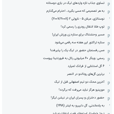
تساوی جذاب تازه واردهای لیگ در بازی دوستانه
به هر تصمیمی که مسی بگیرد، احترام می‌گذارم
نوستالژی، میلان 5 - ناپولی 2 (2007/2008)
توپ طلا انتقال رودری را رسمی کرد!
مسیر وحشتناک برای ستاره زن ورزش ایران!
ستاره تراکتور این هفته سه رقمی می‌شود
مس رفسنجان حضور در لیگ یک را پذیرفت!
رسمی: وینگر 60 میلیونی رئال به فیورنتینا پیوست
6 گل استثنایی از فرانک لمپارد
برترین گل‌های رونالدو در النصر
آخرین محک دو تیم اصفهانی قبل از لیگ
مورینیو هرگز نباید می‌رفت که برگردد!
حضور دختران و پسران ایران در نیشن لیگز!
به یادماندنی، گل دلپیرو به اینتر (1998)
نروژ خواستار استعفای فوری اینفانتینو شد