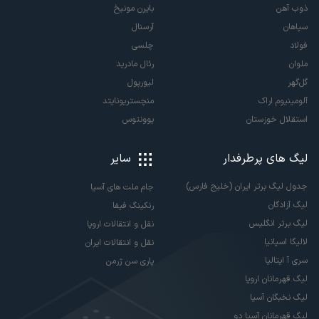
ذوب آهن
بایرن مونیخ
سپاهان
آرسنال
فولاد
چلسی
ملوان
رئال مادرید
گل‌گهر
لیورپول
آلومینیوم اراک
منچستریونایتد
استقلال خوزستان
یوونتوس
لیگ های پرطرفدار
سایر
جدول لیگ برتر ایران (خلیج فارس)
جام ملت های آسیا
لیگ آزادگان
رنکینگ فیفا
لیگ برتر انگلیس
نقل و انتقالات اروپا
لالیگا اسپانیا
نقل و انتقالات ایران
سری آ ایتالیا
پاری سن ژرمن
لیگ قهرمانان اروپا
لیگ نخبگان آسیا
لیگ قهرمانان آسیا دو