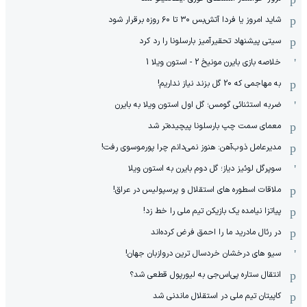
شاید امروز یا فردا آتش‌بس ۳۰ تا ۶۰ روزه برقرار شود
سیتی پیشنهاد تحقیرآمیز بارسلونا را رد کرد
خلاصه بازی بایرن مونیخ 2 - استون ویلا 1
به مهاجمی که 20 گل بزند نیاز نداریم!
ضربه استثنائی گومس؛ گل اول استون ویلا به بایرن
معمای سمت چپ بارسلونا پیچیده‌تر شد
مدیرعامل ذوب‌آهن: هنوز نمی‌دانم چرا پورموسوی رفت!
سوپرگل لوئیز دیاز؛ گل دوم بایرن به استون ویلا
ملاقات اسطوره های استقلال و پرسپولیس در عراق!
پیاتزا نیامده یک بازیکن تیم ملی را خط زد!
در رئال مادرید ما را احمق فرض کرده‌اند
سیو های درخشان خردسال ترین دروازبان جهان!
انتقال ستاره پی‌اس‌جی به لیورپول قطعی شد؟
کاپیتان تیم ملی در استقلال ماندنی شد