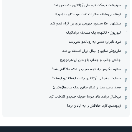
سرنوشت نیمکت تیم ملی آرژانتین مشخص شد
توقف بی‌سابقه صادرات نفت عربستان به آمریکا
پیشنهاد ۱۵۰ میلیون یورویی برای پرز گران تمام شد
لیورپول - تاتنهام؛ یک مسابقه دراماتیک
نبرد نابرابر: مسی به رونالدو نمی‌رسد
ملی‌پوش سابق والیبال ایران استقلالی شد
چالش جالب و جذاب با زلاتان ابراهیموویچ
ستاره انگلیس به اتهام ضرب و شتم دادگاهی شد!
حمایت جنجالی: آرژانتین پشت اینفانتنیو ایستاد!
صید ماهی بعد از شکار طلای لیگ ملت‌ها(عکس)
بی‌خیال درآمد بالا: بارسا حریف جدیدی انتخاب کرد
آرزومندی گارد خلاقش را به آبادان برد!