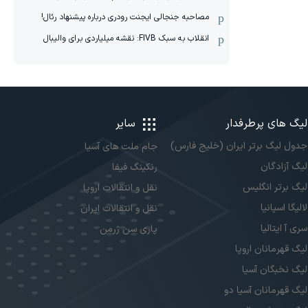
مصاحبه جنجالی ایجنت رودری درباره پیشنهاد رئال!
انقلاب به سبک FIVB: نقشه میلیاردی برای والیبال
لیگ های پرطرفدار
سایر
جدول لیگ برتر ایران (خلیج فارس)
جام ملت های آسیا
لیگ آزادگان
رنکینگ فیفا
لیگ برتر انگلیس
نقل و انتقالات اروپا
لالیگا اسپانیا
نقل و انتقالات ایران
سری آ ایتالیا
پاری سن ژرمن
لیگ قهرمانان اروپا
لیگ نخبگان آسیا
لیگ قهرمانان آسیا دو