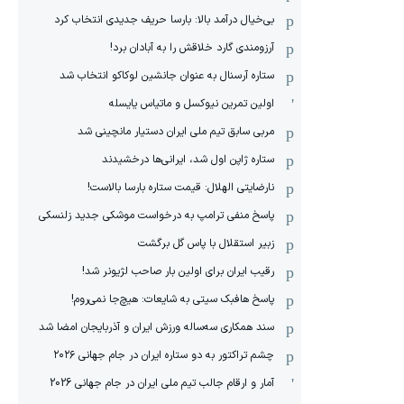
بی‌خیال درآمد بالا: بارسا حریف جدیدی انتخاب کرد
آرزومندی گارد خلاقش را به آبادان برد!
ستاره آرسنال به عنوان جانشین لوکاکو انتخاب شد
اولین تمرین نیوکسل و ماتیاس یایسله
مربی سابق تیم ملی ایران دستیار مانچینی شد
ستاره ژاپن اول شد، ایرانی‌ها درخشیدند
نارضایتی الهلال: قیمت ستاره بارسا بالاست!
پاسخ منفی ترامپ به درخواست موشکی جدید زلنسکی
زبیر استقلال با پاس گل برگشت
رقیب ایران برای اولین بار صاحب لژیونر شد!
پاسخ هافبک سیتی به شایعات: هیچ‌جا نمی‌روم!
سند همکاری سه‌ساله‌ ‌ورزش ایران و آذربایجان امضا شد
چشم تراکتور به دو ستاره ایران در جام جهانی ۲۰۲۶
آمار و ارقام جالب تیم ملی ایران در جام جهانی 2026