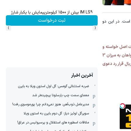
IM LS9 بیش از 1500 کیلومترپیمایش با یکبار شارژ
ن
ثبت درخواست
ست. در این دو
›
‹
گاه به پرداخت مبلغ 32 میلیارد و 32 میلیون ریال بابت اصل خواسته و
مبلغ یک میلیارد و 240 میلیون و 855 هزار ریال بابت هزینه دادرسی در حق خواهان محکوم شد. کمیته وضعیت نسبت به دعوی خواهان به میزان 3
ی‌حقی صادر کرد. همچنین بابت هزینه های غذا به مبلغ یک میلیارد و 266 میلیون و 500 هزار ریال قرار رد دعوی
آخرین اخبار
ضربه استثنائی گومس؛ گل اول استون ویلا به بایرن
معمای سمت چپ بارسلونا پیچیده‌تر شد
مدیرعامل ذوب‌آهن: هنوز نمی‌دانم چرا پورموسوی رفت!
سوپرگل لوئیز دیاز؛ گل دوم بایرن به استون ویلا
ملاقات اسطوره های استقلال و پرسپولیس در عراق!