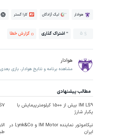
هوادار
لیگ آزادگان
کارا گستر
5
اشتراک گذاری
گزارش خطا
هوادار
مشاهده برنامه و نتایج هوادار، بازی بعدی 
مطالب پیشنهادی
IM LS9 بیش از 1500 کیلومترپیمایش با
IM LS7 لوکس 
یکبار شارژ
نیکاموتور نماینده IM Motor و Lynk&Co در
الا
ایران
طبی