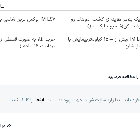
یک پنجم هزینه ی کاشت، موهات رو
IM LS7 لوکس ترین شاسی بلند برقی ایران
پشت کن(شامپو جلبک سبز)
IM LS9 بیش از 1500 کیلومترپیمایش با
خرید طلا به صورت قسطی از د
ار شارژ
پرداخت 12 ماهه )
را مطالعه فرمایید.
خود باید ابتدا وارد سایت شوید. جهت ورود به سایت
اینجا
را کلیک کنید