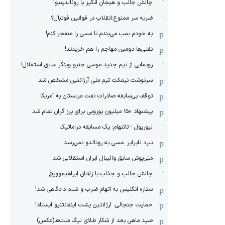
چالش جالب و هیجان انگیز با رونالدینیو!
ضربه سر ممنوع؛انقلاب در قوانین فوتبال؟
به خودم بمب می‌بندم تا مسی را منفجر کنم!
نفتی‌ها دومین مهاجم را هم خریدند!
رونمایی از تیم جدید موسی جنپو وینگر سابق استقلال!
سرنوشت نیمکت تیم ملی آرژانتین مشخص شد
توقف بی‌سابقه صادرات نفت عربستان به آمریکا
پیشنهاد ۱۵۰ میلیون یورویی برای پرز گران تمام شد
لیورپول - تاتنهام؛ یک مسابقه دراماتیک
نبرد نابرابر: مسی به رونالدو نمی‌رسد
ملی‌پوش سابق والیبال ایران استقلالی شد
چالش جالب و جذاب با زلاتان ابراهیموویچ
ستاره انگلیس به اتهام ضرب و شتم دادگاهی شد!
حمایت جنجالی: آرژانتین پشت اینفانتنیو ایستاد!
صید ماهی بعد از شکار طلای لیگ ملت‌ها(عکس)