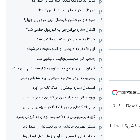
پیاتزا نیامده یک بازیکن تیم ملی را خط زد!
در رئال مادرید ما را احمق فرض کرده‌اند
سیو های درخشان خردسال ترین دروازبان جهان!
انتقال ستاره پی‌اس‌جی به لیورپول قطعی شد؟
کاپیتان تیم ملی در استقلال ماندنی شد
این 10 نفر به عروسی رونالدو دعوت نمی‌شوند!
رسمی: گلر منچستریونایتد لالیگایی شد
گل اول بایرن مونیخ به استون ویلا توسط کیم مین جائه
رودری، به زودی متوجه می‌شوی چه اشتباهی کردی!
استقلال ستاره تیمش را چنگ کاله در آورد!
ورود پیاتزا به ایران برای بزرگ‌ترین ماموریت سال
تویوتا - کلیک
جام باشگاه‌های جهان تا ۲۰۲۷ در سرزمین والیبال
گزینه پرسپولیس با ۷۰ میلیارد تومان به فروش رسید
کشی؟ اینجا با
سیتی بهترین جانشین برای کاپیتانش را پیدا کرد
خداحافظی با مسی؛ یادآور روزهای تلخ بارسایی‌ها