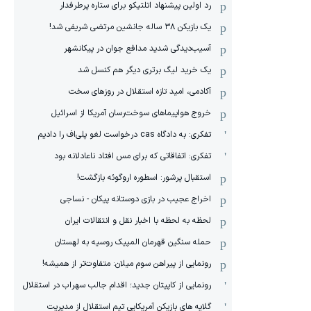
رد اولین پیشنهاد اتلتیکو برای ستاره پرطرفدار
یک بازیکن ۳۸ ساله جانشین مرتضی شریفی شد!
آسیب‌دیدگی شدید مدافع جوان در پیکانشهر
یک خرید لیگ برتری دیگر هم کنسل شد
آکادمی، امید تازه استقلال در روزهای سخت
خروج هواپیماهای سوخت‌رسان آمریکا از اسرائیل
تفکری: به دادگاه cas درخواست لغو پلی‌اف را دادیم
تفکری: اتفاقاتی که برای مس افتاد ناعادلانه بود
استقبال پرشور: اسطوره اروگوئه بازگشت!
اخراج عجیب در بازی دوستانه پیکان - نساجی
لحظه به لحظه با اخبار نقل و انتقالات ایران
حمله سنگین قهرمان المپیک روسیه به لهستان
رونمایی از پیراهن سوم میلان: متفاوت‌تر از همیشه!
رونمایی از کاپیتان جدید؛ اقدام جالب سهراب در استقلال
گلایه های بازیکن آمریکایی تیم استقلال از مدیریت