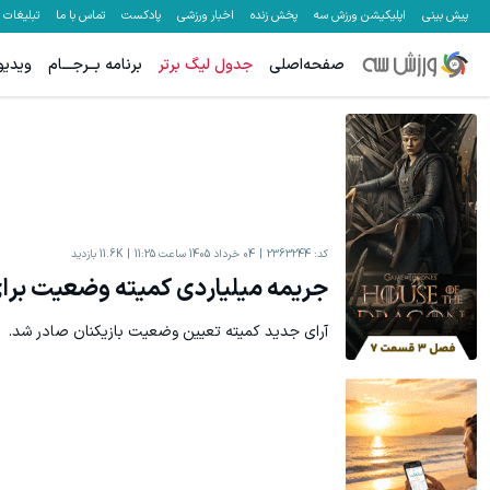
پیش بینی
اپلیکیشن ورزش سه
پخش زنده
اخبار ورزشی
پادکست
تماس با ما
تبلیغات
صفحه‌اصلی
جدول لیگ برتر
برنامه بــرجـــام
ویدیو
کد:
2363244
04 خرداد 1405 ساعت 11:25
11.6K
بازدید
جریمه میلیاردی کمیته وضعیت برای
آرای جدید کمیته تعیین وضعیت بازیکنان صادر شد.