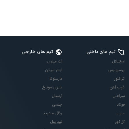
تیم های داخلی
تیم های خارجی
استقلال
آث میلان
پرسپولیس
اینتر میلان
تراکتور
بارسلونا
ذوب آهن
بایرن مونیخ
سپاهان
آرسنال
فولاد
چلسی
ملوان
رئال مادرید
گل‌گهر
لیورپول