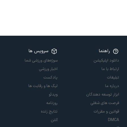
راهنما
سرویس ها
دانلود اپلیکیشن
سوژه‌های ورزشی شما
ارتباط با ما
اخبار ورزشی
تبلیغات
پادکست
درباره ما
لیگ ها و رقابت ها
ابزار توسعه دهندگان
ویدئو
فرصت های شغلی
روزنامه
قوانین و مقررات
نتایج زنده
DMCA
آنتن