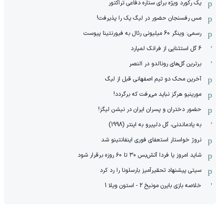
یک رکورد ویژه برای ستاره دفاعی تراکتور
مس رفسنجان حضور در لیگ یک را پذیرفت!
رسمی: وینگر 60 میلیونی رئال به فیورنتینا پیوست
6 گل استثنایی از فرانک لمپارد
برترین گل‌های رونالدو در النصر
آخرین محک دو تیم اصفهانی قبل از لیگ
مورینیو هرگز نباید می‌رفت که برگردد!
حضور دختران و پسران ایران در نیشن لیگز!
به یادماندنی، گل دلپیرو به اینتر (1998)
نروژ خواستار استعفای فوری اینفانتینو شد
شاید امروز یا فردا آتش‌بس ۳۰ تا ۶۰ روزه برقرار شود
سیتی پیشنهاد تحقیرآمیز بارسلونا را رد کرد
خلاصه بازی بایرن مونیخ 2 - استون ویلا 1