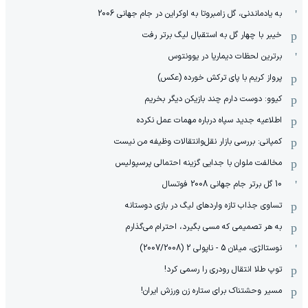
به یادماندنی، گل زامبروتا به اوکراین در جام جهانی 2006
خیبر با چهار گل به استقبال لیگ برتر رفت
برترین لحظات دیماریا در یوونتوس
پرواز کریم با پای ترکش خورده (عکس)
کیوو: دوست دارم چند بازیکن دیگر بخریم
اطلاعیه جدید سپاه درباره مهمات عمل نکرده
کمپانی: بررسی بازار نقل‌وانتقالات وظیفه من نیست
مخالفت ملوان با جدایی گزینه احتمالی پرسپولیس
10 گل برتر جام جهانی 2008 فوتسال
تساوی جذاب تازه واردهای لیگ در بازی دوستانه
به هر تصمیمی که مسی بگیرد، احترام می‌گذارم
نوستالژی، میلان 5 - ناپولی 2 (2007/2008)
توپ طلا انتقال رودری را رسمی کرد!
مسیر وحشتناک برای ستاره زن ورزش ایران!