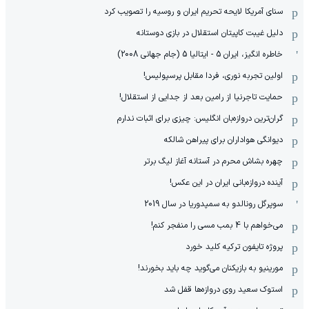
سنای آمریکا لایحه تحریم ایران و روسیه را تصویب کرد
دلیل غیبت کاپیتان استقلال در بازی دوستانه
خاطره انگیز، ایران 5 - ایتالیا 5 (جام جهانی 2008)
اولین تجربه نوری، فردا مقابل پرسپولیس!
حمایت تاجرنیا از رامین بعد از جدایی از استقلال!
گران‌ترین دروازه‌بان انگلیس: چیزی برای اثبات ندارم
دیوانگی هواداران برای پیراهن شالکه
چهره بشاش محرم در آستانه آغاز لیگ برتر
آینده دروازه‌بانی ایران در این عکس!
سوپرگل رونالدو به سمپدوریا در سال 2019
می‌خواهم با 4 بمب مسی را منفجر کنم!
پروژه تایفون ترکیه کلید خورد
مورینیو به بازیکنان می‌گوید چه باید بخورند!
استوک سعید روی دروازه‌ها قفل شد