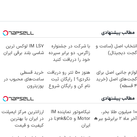
مطالب پیشنهادی
انتخاب اصل (ساعت و
با شرکت در جشنواره
IM LS7 لوکس ترین
گجت دیجیتال)
زاگرس، دو برابر سپرده
شاسی بلند برقی ایران
خود را دریافت کنید
لوازم جانبی اصل برای
هنوز 50 تتر رو دریافت
خرید قسطی
گجت‌های اصل (خرید
نکردی؟ | رایگان ثبت
ساعت‌های محبوب در
۴ قسطه)
نام کن و رایگان شروع
پوزیترون
کن!
مطالب پیشنهادی
10 میلیون طلا بخر،
نیکاموتور نماینده IM
ارزانترین مرکز ایمپلنت
آخر ماه 2 برابرشو ببر🔥
Motor و Lynk&Co در
در ایران با بهترین
ایران
کیفیت و قیمت