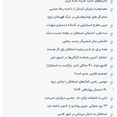
تحریم‌های جدید آمریکا علیه ایران
مصدومیت بازیکن آرسنال از ناحیه رباط صلیبی
تمام گل های لواندوفسکی در لیگ قهرمانان اروپا
مربی مطرح اسپانیایی در آستانه دستیاری سهراب
سه غایب احتمالی استقلال در هفته نخست لیگ
ناشناس مثل شمس‌آذرِ وحید رضایی
همه برای باز شدن پنجره استقلال پای کار هستند
خشایار آخرین بازمانده گرگانی‌ها در اردوی ملی
کادوی تولد 40 سالگی آدان: بازگشت به استقلال!
تصمیم طارمی جدی است!
مومنی: رامین کمک‌های استقلال را یادش نرود
40 احتمال پوشکاش 2026
ژابی به شایعات پایان داد: چلسی دروازبان نمی‌خرد
۳۲ روز متوالی: دوری رونالدو از النصر ادامه دارد
استقلال به دنبال میزبانی در شهر قدس