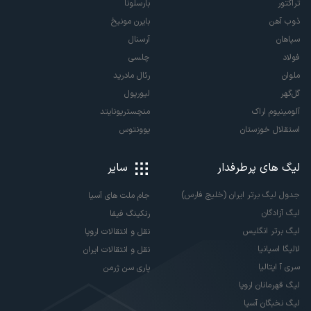
تراکتور
بارسلونا
ذوب آهن
بایرن مونیخ
سپاهان
آرسنال
فولاد
چلسی
ملوان
رئال مادرید
گل‌گهر
لیورپول
آلومینیوم اراک
منچستریونایتد
استقلال خوزستان
یوونتوس
لیگ های پرطرفدار
سایر
جدول لیگ برتر ایران (خلیج فارس)
جام ملت های آسیا
لیگ آزادگان
رنکینگ فیفا
لیگ برتر انگلیس
نقل و انتقالات اروپا
لالیگا اسپانیا
نقل و انتقالات ایران
سری آ ایتالیا
پاری سن ژرمن
لیگ قهرمانان اروپا
لیگ نخبگان آسیا