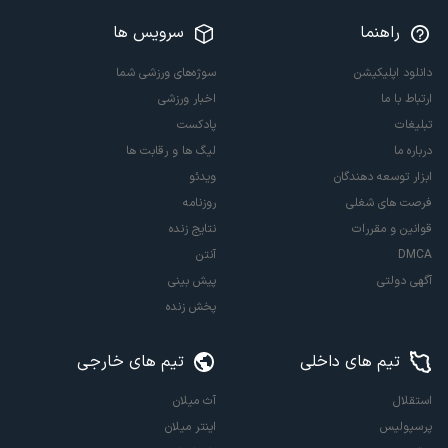
راهنما
سرویس ها
دانلود اپلیکیشن
سوژه‌های ورزشی شما
ارتباط با ما
اخبار ورزشی
تبلیغات
پادکست
درباره ما
لیگ ها و رقابت ها
ابزار توسعه دهندگان
ویدئو
فرصت های شغلی
روزنامه
قوانین و مقررات
نتایج زنده
DMCA
آنتن
آگهی دولتی
پیش بینی
پخش زنده
تیم های داخلی
تیم های خارجی
استقلال
آث میلان
پرسپولیس
اینتر میلان