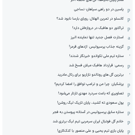
شکارچیان ثانیه‌ها، گل های لحظه آخر
یاسین در دو راهی سپاهان- نساجی
کانسلو در تمرین الهلال: رویای بارسا نابود شد؟
تراکتور دو هافبک در دروازه‌اش دارد!
استارت فصل جدید تنها نماینده البرز
گزینه جذاب پرسپولیس: اژدهای قرمز!
ستاره تیم ملی تکواندو خبرنگار شدند!
رسمی: قرارداد هافبک میلان فسخ شد
برترین گل های رونالدو نازاریو برای رئال مادرید
پزشکیان: چرا من و ترامپ توافق را امضا کردیم؟
تصاویری که باعث سردرد مهدی تارتار می‌شود!
پول سعودی ته کشید، پایان تاریک لیگ روشن!
ستاره سابق پرسپولیس در آستانه پیوستن به فجر
خانم گل فوتبال ایران سرمربی تیم لیگ برتری شد
پایان بازی تیم یحیی و علی منصور با کتک‌کاری!