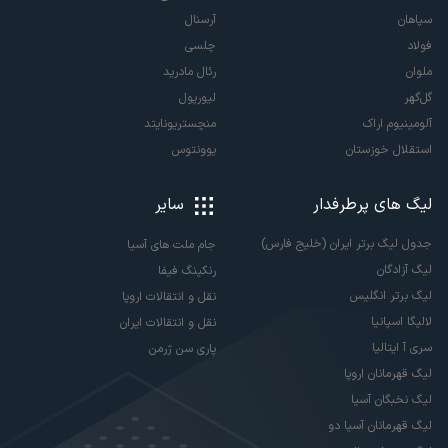
سپاهان
آرسنال
فولاد
چلسی
ملوان
رئال مادرید
گل‌گهر
لیورپول
آلومینیوم اراک
منچستریونایتد
استقلال خوزستان
یوونتوس
لیگ های پرطرفدار
سایر
جدول لیگ برتر ایران (خلیج فارس)
جام ملت های آسیا
لیگ آزادگان
رنکینگ فیفا
لیگ برتر انگلیس
نقل و انتقالات اروپا
لالیگا اسپانیا
نقل و انتقالات ایران
سری آ ایتالیا
پاری سن ژرمن
لیگ قهرمانان اروپا
لیگ نخبگان آسیا
لیگ قهرمانان آسیا دو