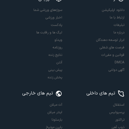
دانلود اپلیکیشن
سوژه‌های ورزشی شما
ارتباط با ما
اخبار ورزشی
تبلیغات
پادکست
درباره ما
لیگ ها و رقابت ها
ابزار توسعه دهندگان
ویدئو
فرصت های شغلی
روزنامه
قوانین و مقررات
نتایج زنده
DMCA
آنتن
آگهی دولتی
پیش بینی
پخش زنده
تیم های داخلی
تیم های خارجی
استقلال
آث میلان
پرسپولیس
اینتر میلان
تراکتور
بارسلونا
ذوب آهن
بایرن مونیخ