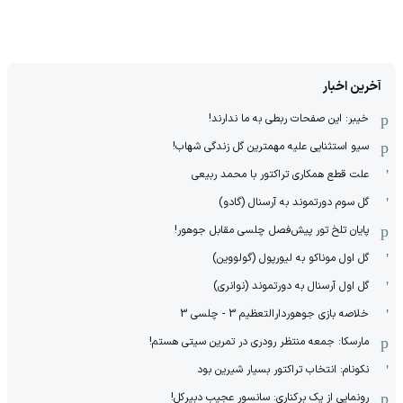
آخرین اخبار
خیبر: این صفحات ربطی به ما ندارند!
سیو استثنایی علیه مهمترین گل زندگی شهاب!
علت قطع همکاری تراکتور با محمد ربیعی
گل سوم دورتموند به آرسنال (گادو)
پایان تلخ تور پیش‌فصل چلسی مقابل جوهور!
گل اول موناکو به لیورپول (گولووین)
گل اول آرسنال به دورتموند (نوانری)
خلاصه بازی جوهوردارالتعظیم 3 - چلسی 3
مارسکا: جمعه منتظر رودری در تمرین سیتی هستم!
نکونام: انتخاب تراکتور بسیار شیرین بود
رونمایی از یک برکناری: سانسور عجیب دبیرکل!