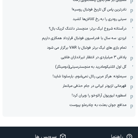
نادر‌ترین پاس گل تاریخ فوتبال روسیه!
سیتی رودری را به رخ کاتالان‌ها کشید
درآستانه شروع لیگ برتر؛ منچستر دلتنگ کریک بال؟
ایزدی: سه سال با فدراسیون فوتبال قرارداد همکاری داریم
تمام بازی های لیگ برتر فوتبال با VAR برگزار می شود
پاداش 3 میلیاردی در انتظار تیراندازان طلایی
گل اول اتلتیکومادرید به منچسترسیتی(دومینگز)
سیمئونه: هرگز مربی رئال نمی‌شوم، بارسلونا شاید!
قهرمانی لژیونر ایرانی در جام حذفی میانمار
اسطوره لیورپول آرائوخو را ویران کرد!
مدافع جوان بعثت به چادرملو پیوست
راهنما
سرویس ها