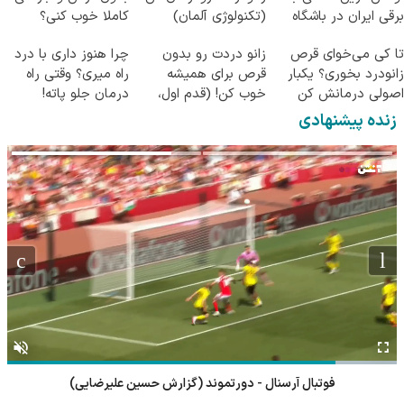
برقی ایران در باشگاه
(تکنولوژی آلمان)
کاملا خوب کنی؟
انقلاب
◂پرسشنامه▸
((پرسش‌نامه))
تا کی می‌خوای قرص
زانو دردت رو بدون
چرا هنوز داری با درد
زانودرد بخوری؟ یکبار
قرص برای همیشه
راه میری؟ وقتی راه
اصولی درمانش کن
خوب کن! (قدم اول،
درمان جلو پاته!
پرسش‌نامه)
زنده پیشنهادی
فوتبال آرسنال - دورتموند (گزارش حسین علیرضایی)