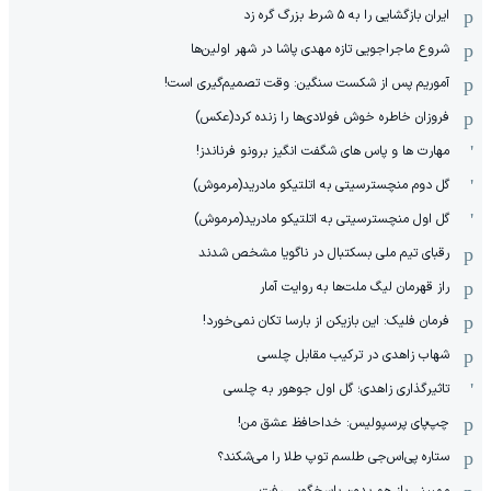
ایران بازگشایی را به ۵ شرط بزرگ گره زد
شروع ماجراجویی تازه مهدی پاشا در شهر اولین‌ها
آموریم پس از شکست سنگین: وقت تصمیم‌گیری است!
فروزان خاطره خوش فولادی‌ها را زنده کرد(عکس)
مهارت ها و پاس های شگفت انگیز برونو فرناندز!
گل دوم منچسترسیتی به اتلتیکو مادرید(مرموش)
گل اول منچسترسیتی به اتلتیکو مادرید(مرموش)
رقبای تیم ملی بسکتبال در ناگویا مشخص‌ شدند
راز قهرمان لیگ ملت‌ها به روایت آمار
فرمان فلیک: این بازیکن از بارسا تکان نمی‌خورد!
شهاب زاهدی در ترکیب مقابل چلسی
تاثیرگذاری زاهدی؛ گل اول جوهور به چلسی
چپ‌پای پرسپولیس: خداحافظ عشق من!
ستاره پی‌اس‌جی طلسم توپ طلا را می‌شکند؟
ممبینی باز هم بدون پاسخگویی رفت