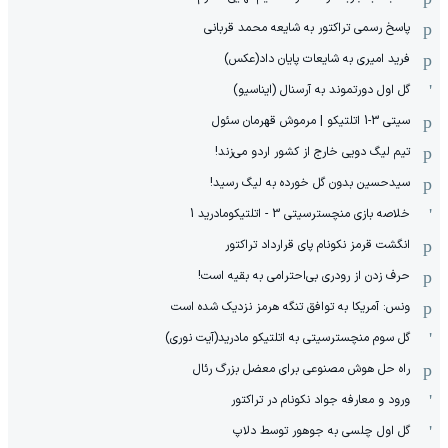
پاسخ رسمی تراکتور به شایعه محمد قربانی
فرید امیری به شایعات پایان داد(عکس)
گل اول دورتموند به آرسنال (ایناسیو)
سیتی 3-1 اتلتیکو | مرموش قهرمان سئول
تیم لیگ دویی خارج از کشور اردو می‌زند!
سیدحسین بدون گل خورده به لیگ رسید!
خلاصه بازی منچسترسیتی 3 - اتلتیکومادرید 1
انگشت قرمز نکونام پای قرارداد تراکتور
حرف زدن از رودری بی‌احترامی به بقیه است!
ونس: آمریکا به توافق تنگه هرمز نزدیک شده است
گل سوم منچسترسیتی به اتلتیکو مادرید(آیت نوری)
راه حل هوش مصنوعی برای معضل بزرگ رئال
ورود و معارفه جواد نکونام در تراکتور
گل اول چلسی به جوهور توسط دلاپ