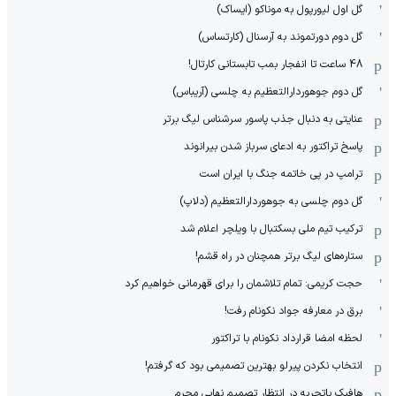
گل اول لیورپول به موناکو (ایساک)
گل دوم دورتموند به آرسنال (کارتساس)
48 ساعت تا انفجار بمب تابستانی کارتال!
گل دوم جوهوردارالتعظیم به چلسی (آریباس)
عنایتی به دنبال جذب پاسور سرشناس لیگ برتر
پاسخ تراکتور به ادعای سرباز شدن بیرانوند
ترامپ در پی خاتمه جنگ با ایران است
گل دوم چلسی به جوهوردارالتعظیم (دلاپ)
ترکیب تیم ملی بسکتبال با ویلچر اعلام شد
ستاره‌های لیگ برتر همچنان در راه قشم!
حجت کریمی: تمام تلاشمان را برای قهرمانی خواهیم کرد
برق در معارفه جواد نکونام رفت!
لحظه امضا قرارداد نکونام با تراکتور
انتخاب نکردن پیرلو بهترین تصمیمی بود که گرفتم!
هافبک باتجربه در انتظار تصمیم نهایی محرم