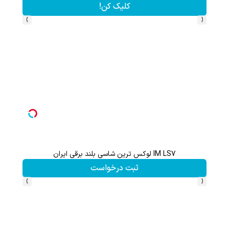
کلیک کن!
›
‹
کن
IM LS7 لوکس ترین شاسی بلند برقی ایران
ثبت درخواست
›
‹