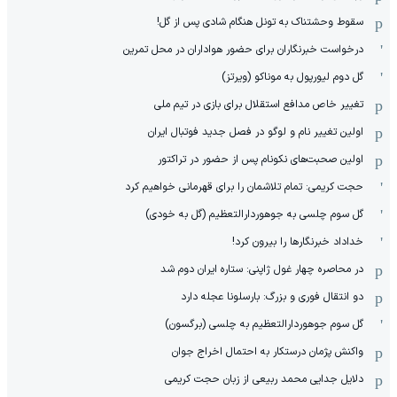
سقوط وحشتناک به تونل هنگام شادی پس از گل!
درخواست خبرنگاران برای حضور هواداران در محل تمرین
گل دوم لیورپول به موناکو (ویرتز)
تغییر خاص مدافع استقلال برای بازی در تیم ملی
اولین تغییر نام و لوگو در فصل جدید فوتبال ایران
اولین صحبت‌های نکونام پس از حضور در تراکتور
حجت کریمی: تمام تلاشمان را برای قهرمانی خواهیم کرد
گل سوم چلسی به جوهوردارالتعظیم (گل به خودی)
خداداد خبرنگارها را بیرون کرد!
در محاصره چهار غول ژاپنی: ستاره ایران دوم شد
دو انتقال فوری و بزرگ: بارسلونا عجله دارد
گل سوم جوهوردارالتعظیم به چلسی (برگسون)
واکنش پژمان درستکار به احتمال اخراج جوان
دلایل جدایی محمد ربیعی از زبان حجت کریمی