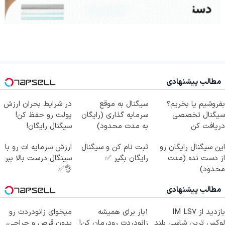
مطالب پیشنهادی
بفروشیم یا بخریم؟
سیگنال به موقع
در شرایط بحران ارزش
سیگنال تخصصی
سرمایه گذاری (رایگان
پولت رو حفظ کن!
دریافت کن
به مدت محدود)
سیگنال رایگان!
این سیگنال رایگان رو
ثبت نام کن و سیگنال
ارزش سرمایه ات رو با
از دست نده (مدت
رایگان بگیر ✅
سینگال درست بالا ببر
محدود)
👌✅
مطالب پیشنهادی
بازدید از IM LS7
1بار برای همیشه
میخوای زانودردت رو
لوکس ترین شاسی بلند
زانودردت رودرمان کن!
بدون قرص و جراحی،