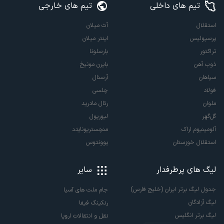
تیم های داخلی
تیم های خارجی
استقلال
آث میلان
پرسپولیس
اینتر میلان
تراکتور
بارسلونا
ذوب آهن
بایرن مونیخ
سپاهان
آرسنال
فولاد
چلسی
ملوان
رئال مادرید
گل‌گهر
لیورپول
آلومینیوم اراک
منچستریونایتد
استقلال خوزستان
یوونتوس
لیگ های پرطرفدار
سایر
جدول لیگ برتر ایران (خلیج فارس)
جام ملت های آسیا
لیگ آزادگان
رنکینگ فیفا
لیگ برتر انگلیس
نقل و انتقالات اروپا