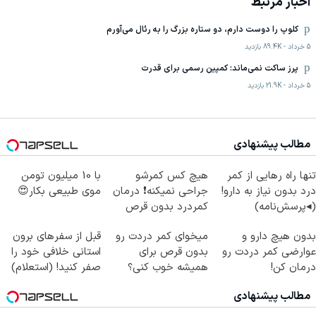
اخبار مرتبط
کلوپ را دوست دارم، دو ستاره بزرگ را به رئال می‌آورم
5 خرداد
-
89.4K
بازدید
پرز ساکت نمی‌ماند: کمپین رسمی برای قدرت
5 خرداد
-
21.9K
بازدید
مطالب پیشنهادی
تنها راه رهایی از کمر
هیچ کس کمرشو
با 10 میلیون تومن
درد بدون نیاز به دارو!
جراحی نمیکنه❗ درمان
موی طبیعی بکار😍
(◂پرسش‌نامه)
کمردرد بدون قرص
(پرسشنامه)
بدون هیچ دارو و
میخوای کمر دردت رو
قبل از سفرهای برون
عوارضی کمر دردت رو
بدون قرص برای
استانی خلافی خود را
درمان کن!
همیشه خوب کنی؟
صفر کنید! (استعلام)
(پرسش‌نامه)
(◂پرسش‌نامه رو پر
مطالب پیشنهادی
کن)