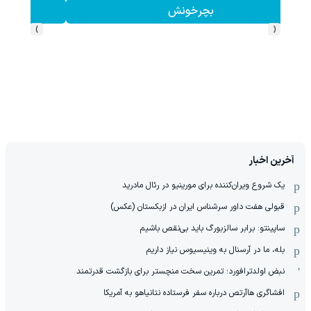
بچرخونش
›
‹
آخرین اخبار
یک شروع ویران‌کننده برای مورینیو در رئال مادرید
قبولی هفت داور سرشناس ایران در ازبکستان (عکس)
ساپینتو: برابر سالزبورگ باید بی‌نقص باشیم
بله، ما در آرسنال به وینیسیوس نیاز داریم
نبض اولدترافورد؛ تمرین سخت منچستر برای بازگشت قدرتمند
افشاگری هاآرتص درباره سفر فرستاده نتانیاهو به آمریکا