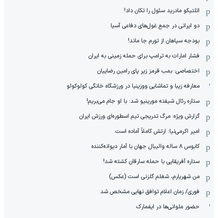
اتلتیکو مادرید سئول را تکان داد!
دو ایرانی در جمع غول‌های دفاعی آسیا
بودجه سپاهان از تورم جا ماند!
فشار امارات به ترامپ برای حمله زمینی به ایران
اختصاصی: بمب قرمز زیر پای رامین رضاییان
معارفه زیبا و تماشایی ووزینیا در ورزشگاه خانگی کولوکولو
ستاره رئال شیفته مورینیو شد: با او جام می‌بریم!
گزارش ویژه: مرگ تدریجی تیم اسطوره‌ای ورزش ایران
امیر اکرمی‌نیا: ارتش کاملاً آماده است
کابوس ۸ ساله والیبال جهان با آمار دیوانه‌کننده
ستاره آفریقایی با حمله سارقان کشته شد!
من شهریارم، شغلم گلزنی است (عکس)
فوری/ زمان اعلام توافق نهایی مشخص شد
حضور ملوانی‌ها در ایفمارک