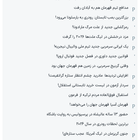
مدافع تیم قهرمان هم به آبادان رفت
بزرگترین بمب تابستان: رودری به بارسلونا می‌رود!
رمزگشایی جدید از علت مرگ مارادونا!
مزد درخشش در لیگ ملت‌ها ٢٠٢۶ را گرفت
یک ایرانی سرمربی جدید تیم ملی والیبال نیجریه!
قوانین جدید داوری در فصل جدید فوتبال اروپا!
وقتی گربیج سرمربی، در زمین هم قهرمان جهان بود
افزایش تردیدها: مادرید چشم انتظار ستاره گرانقیمت!
سردار آزمون در لیست خرید تابستانی استقلال!
استقبال فوق‌‌العاده مردم ترکیه از فرعون
قهرمان آسیا قهرمان جهان را می‌خواهد!
حضور 13 ساله عالیشاه در پرسپولیس به روایت باشگاه
برترین لحظات رودری در سال 2026
جنون گریزمان در لیگ آمریکا: عجب ستاره‌ای!