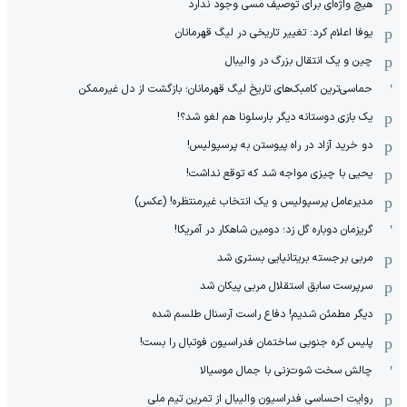
هیچ واژه‌ای برای توصیف مسی وجود ندارد
یوفا اعلام کرد: تغییر تاریخی در لیگ قهرمانان
چین و یک انتقال بزرگ در والیبال
حماسی‌ترین کامبک‌های تاریخ لیگ قهرمانان؛ بازگشت از دل غیرممکن
یک بازی دوستانه دیگر بارسلونا هم لغو شد؟!
دو خرید آزاد در راه پیوستن به پرسپولیس!
یحیی با چیزی مواجه شد که توقع نداشت!
مدیرعامل پرسپولیس و یک انتخاب غیرمنتظره! (عکس)
گریزمان دوباره گل زد؛ دومین شاهکار در آمریکا!
مربی برجسته بریتانیایی بستری شد
سرپرست سابق استقلال مربی پیکان شد
دیگر مطمئن شدیم! دفاع راست آرسنال طلسم شده
پلیس کره ‌جنوبی ساختمان فدراسیون فوتبال را بست!
چالش سخت شوت‌زنی با جمال موسیالا
روایت احساسی فدراسیون والیبال از تمرین تیم ملی