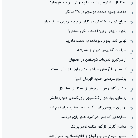
استقبال باشکوه از پدیده جام جهانی: در حد قهرمان!
مقصد جدید محمد موسوی در ٣٨ سالگی!
حراج غول ساختمانی در کازان: ردپای سرمربی سابق ایران
رکورد تاریخی ژاپن: احتمالا تکرارنشدنی!
نهایی شد: پرواز دیومانده به سمت مادرید!
سیاست آتش‌بس دورتر از همیشه
از سرگیری تمرینات ذوب‌آهن در اصفهان
کریمیان: با آرامش سپاهان مدعی اول قهرمانی است
پوشیچ سرمربی جدید قهرمان آسیا
جدایی گارد راس ملی‌پوش از بسکتبال استقلال
رونمایی رونالدو از کلکسیون باورنکردنی خودروهایش!
بهترین سرویس‌زنان لیگ ملت‌ها: ستاره ایران نهم شد
ستاره‌هایی که باور نمی‌کنید هنوز بازی می‌کنند!
ماشین گلزنی گل‌گهر مثلث قرمز پررنگ!
مسیر خروج خولین آلوارز از اتلتیکومادرید هموار شد