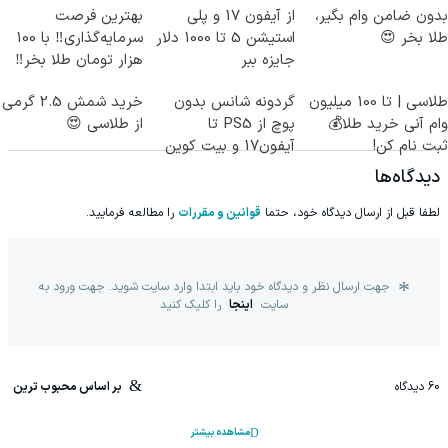
بدون ضامن وام بگیر،
از آیفون 17 و پلی
بهترین فرصت
طلا بخر 😍
استیشن 5 تا 1000 دلار
سرمایه‌گذاری‼️ با 100
جایزه ببر
هزار تومان طلا بخر‼️
طلاسی | تا 100 میلیون
گردونه شانس بدون
خرید شمش 2.5 گرمی
وام آنی خرید طلا💰
پوچ از PS5 تا
از طلاسی 😍
ثبت نام کن!
آیفون17 و بیت کوین
🔥
دیدگاه‌ها
لطفا قبل از ارسال دیدگاه خود، حتما
قوانین و مقررات
را مطالعه فرمایید.
جهت ارسال نظر و دیدگاه خود باید ابتدا وارد سایت شوید. جهت ورود به
سایت
اینجا
را کلیک کنید
60
دیدگاه
بر اساس محبوب ترین
مشاهده بیشتر