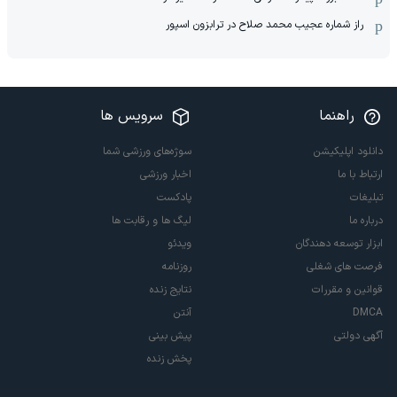
راز شماره عجیب محمد صلاح در ترابزون اسپور
راهنما
سرویس ها
دانلود اپلیکیشن
سوژه‌های ورزشی شما
ارتباط با ما
اخبار ورزشی
تبلیغات
پادکست
درباره ما
لیگ ها و رقابت ها
ابزار توسعه دهندگان
ویدئو
فرصت های شغلی
روزنامه
قوانین و مقررات
نتایج زنده
DMCA
آنتن
آگهی دولتی
پیش بینی
پخش زنده