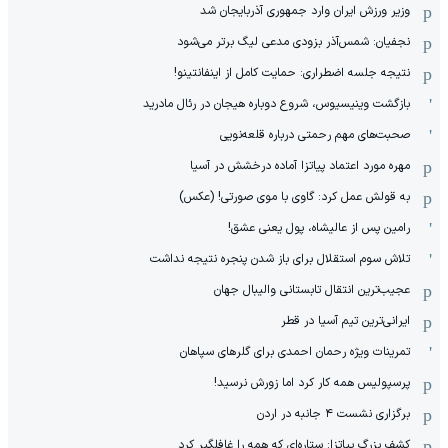
وزیر ورزش ایران وارد جمهوری آذربایجان شد
نجفیان: شمس‌آذر بزودی مدعی لیگ برتر می‌شود
نتیجه جلسه اضطراری: حمایت کامل از اینفانتینو!
بازگشت وینیسیوس، شروع دوباره هیجان در رئال مادرید
صحبت‌های مهم رحمتی درباره قلعه‌نویی
مهره مورد اعتماد پیاتزا آماده درخشش در آسیا
به قولش عمل کرد: گاوی با موی صورتی! (عکس)
رامین پس از عالیشاه، پول یعنی عشق!
تلاش سوم استقلال برای باز شدن پنجره نتیجه نداشت
عجیب‌ترین انتقال تابستانی والیبال جهان
ایرانی‌ترین تیم آسیا در قطر
تمرینات ویژه رحمان احمدی برای گلرهای سپاهان
پرسپولیس همه کار کرد اما زورش نرسید!
برگزاری نشست ۴ جانبه در اردن
کشف بزرگ پیاتزا: ستاره‌ای که همه را غافلگیر کرد