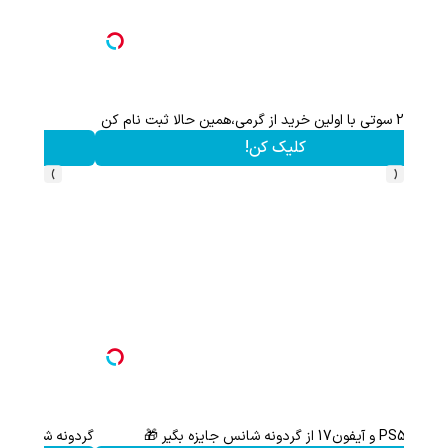
این هدیه رو از دست نده!! فقط تا پایان این ماه
کلیک کن!
›
‹
از آیفون 17 تا پلی استیشن 5 🎮😍📱 | گردونه بچرخون جایزه ببر