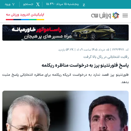
پنجشنبه ۱۵ مرداد
-
15:49
جستجو
ورود
اپلیکیشن اندروید ورزش سه
کد:
2363428
05 خرداد 1405 ساعت 01:09
54.3K
بازدید
رقابت انتخاباتی در رئال بالا گرفت
پاسخ فلورنتینو پرز به درخواست مناظره ریکلمه
فلورنتینو پرز قصد ندارد به درخواست انریکه ریکلمه برای مناظره انتخاباتی پاسخ مثبت
بدهد.