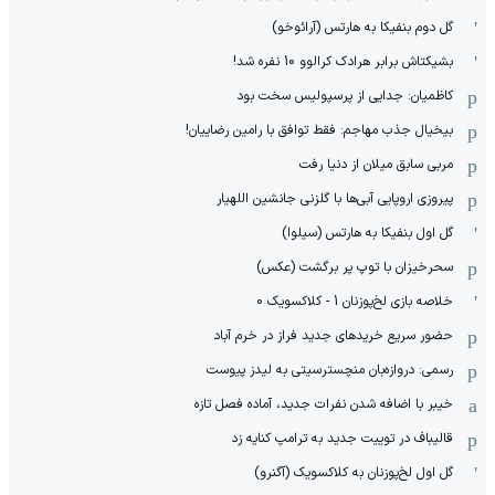
گل دوم بنفیکا به هارتس (آرائوخو)
بشیکتاش برابر هرادک کرالوو 10 نفره شد!
کاظمیان: جدایی از پرسپولیس سخت بود
بیخیال جذب مهاجم: فقط توافق با رامین رضاییان!
مربی سابق میلان از دنیا رفت
پیروزی اروپایی آبی‌ها با گلزنی جانشین اللهیار
گل اول بنفیکا به هارتس (سیلوا)
سحرخیزان با توپ پر برگشت (عکس)
خلاصه بازی لخ‌پوزنان 1 - کلاکسویک 0
حضور سریع خریدهای جدید فراز در خرم آباد
رسمی: دروازه‌بان منچسترسیتی به لیدز پیوست
خیبر با اضافه شدن نفرات جدید، آماده فصل تازه
قالیباف در توییت جدید به ترامپ کنایه زد
گل اول لخ‌پوزنان به کلاکسویک (آگنرو)