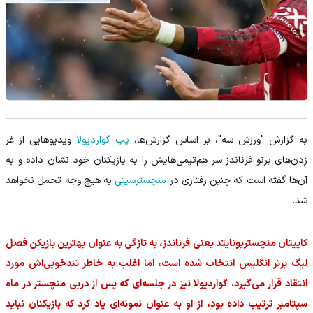
به گزارش "ورزش سه"، بر اساس گزارش‌ها،
پپ گواردیولا
ویدیوهایی از غر
زدن‌های برنو فرناندز سر هم‌تیمی‌هایش را به بازیکنان خود نشان داده و به
آن‌ها گفته است که چنین رفتاری در
منچسترسیتی
به هیچ وجه تحمل نخواهد
شد.
کاپیتان منچستریونایتد یعنی فرناندز، به تازگی به عنوان بهترین بازیکن فصل
لیگ برتر انگلیس انتخاب شده است، اما اغلب به خاطر تندخویی‌اش مورد
انتقاد قرار می‌گیرد. گواردیولا نیز در جلسه‌ای که پس از دربی منچستر در ماه
سپتامبر ترتیب داده بود، از او به عنوان نمونه‌ای یاد کرد که بازیکنان نباید