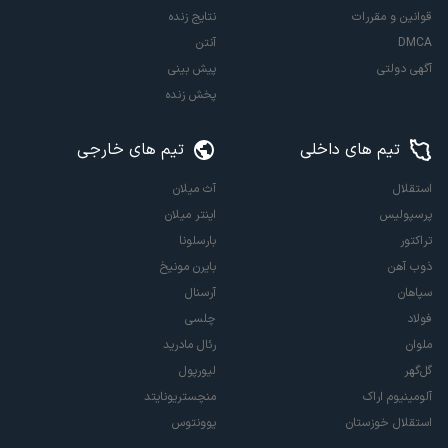
قوانین و مقررات
نتایج زنده
DMCA
آنتن
آگهی دولتی
پیش بینی
پخش زنده
تیم های داخلی
تیم های خارجی
استقلال
آث میلان
پرسپولیس
اینتر میلان
تراکتور
بارسلونا
ذوب آهن
بایرن مونیخ
سپاهان
آرسنال
فولاد
چلسی
ملوان
رئال مادرید
گل‌گهر
لیورپول
آلومینیوم اراک
منچستریونایتد
استقلال خوزستان
یوونتوس