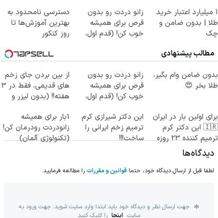
ساخت!
۱ میلیارد اعتبار خرید
زانو دردت رو بدون
دسترسی نامحدود به
طلا | بدون ضامن و
قرص برای همیشه
بهترین آموزش‌ها تا
چک
خوب کن! (قدم اول،
روز کنکور
پرسش‌نامه)
مطالب پیشنهادی
بدون ضامن وام بگیر،
زانو دردت رو بدون
از بین بردن جای زخم
طلا بخر 😍
قرص برای همیشه
های قدیمی، فقط در 3
خوب کن! (قدم اول،
هفته!! (بدون لیزر و
پرسش‌نامه)
جراحی)
برای اولین بار در ایران
این دکتر شیرازی کرم
1بار برای همیشه
🇮🇷 این دکتر کرم
ترمیم زخم ایرانی را
زانودردت رودرمان کن!
ترمیم کننده 23 روزه
ساخت!!!
(تکنولوژی آلمان)
ساخت!
◂پرسشنامه▸
دیدگاه‌ها
لطفا قبل از ارسال دیدگاه خود، حتما
قوانین و مقررات
را مطالعه فرمایید.
جهت ارسال نظر و دیدگاه خود باید ابتدا وارد سایت شوید. جهت ورود به
سایت
اینجا
را کلیک کنید