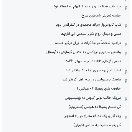
پرداختی فیفا به اردن بعد از اتهام به اینفانتینو!
جلسه تمرینی شیاطین سرخ
شب کابوس‌وار میلاد محمدی در کنفرانس اروپا
مسی و نیمار، زوج تکرار نشدنی آبی اناری‌ها
ترامپ: شخصاً در مذاکرات با ایران درگیر هستم
واکنش سرمربی نیوکسل به انتقال گیمارش به آرسنال
تمامی گل‌های کانادا در جام جهانی 2026
امتیاز تیم پرماجرای لیگ یک واگذار شد
هافبک پرسپولیس در سه راهی گرفتار شد!
خلاصه بازی بنفیکا 6 - هارتس 1
تبریک جالب تونی کروس به وینیسیوس
گل ششم بنفیکا به هارتس (شلدروپ)
یک گلر و یک مدافع مطرح در راه اصفهان
گل پنجم بنفیکا به هارتس (دوران)