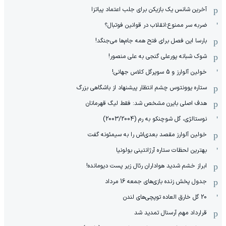
آخرین شانس یک بازیکن برای جلب اعتماد پیاتزا
ضربه سر ممنوع؛انقلاب در قوانین فوتبال؟
بارسا این فصل برای فتح همه جام‌ها می‌جنگد!
شوک شبانه پورعلی گنجی به علی منصور!
خولین آلوارز و 5 سوپرگل کلاس جهانی!
ستاره یوونتوس چشم انتظار پیشنهاد از باشگاهی بزرگ
هدف اصلی بایرن مشخص شد: فقط لیگ قهرمانان
نوستالژی، گل شوچنکو به رم (2003/2004)
خولین آلوارز مقصد بعدی‌اش را به سیمئونه گفت
بهترین لحظات ستاره آرژانتینی بولونیا
ابراز خشم شدید هواداران رئال زیر پست دیومانده!
جدول پخش زنده بازی‌های جمعه 16 مرداد
20 گل خارق العاده توپچی‌های لندن
قرارداد مهم آرسنال تمدید شد