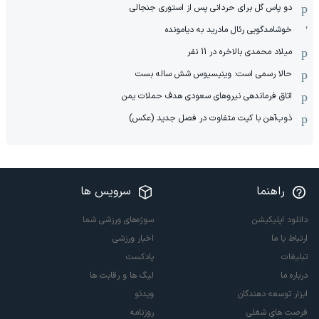
دو پاس گل برای حردانی پس از استوری جنجالی
خوشامدگویی رئال مادرید به دیامونده
میلاد محمدی بالاخره در 11 نفر
حالا رسمی است: وینیسیوس شش ساله بست
اتاق فرماندهی نیروهای سعودی هدف حملات یمن
ذوب‌آهن با کیت متفاوت در فصل جدید (عکس)
راهنما
سرویس ها
دانلود اپلیکیشن
سوژه‌های ورزشی شما
ارتباط با ما
اخبار ورزشی
تبلیغات
پادکست
درباره ما
لیگ ها و رقابت ها
ابزار توسعه دهندگان
ویدئو
فرصت های شغلی
روزنامه