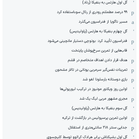
گل اول هارتس به بنفیکا (رناد)
۹۹ درصد مطمئنم رودری از رئال سوءاستفاده کرد
مسیر ناگویا از فدراسیون می‌گذرد
گل چهارم بنفیکا به هارتس (پاولیدیس)
فدراسیون تأیید کرد: بونوچی دستیار مانچینی می‌شود
قاب‌هایی از تمرین سرخ‌پوشان پایتخت
هدف قرار دادن اهداف متخاصم در قشم
‏تمرینات نفس‌گیر سرمربی یونانی در تالار مشحون
بازی دوستانه بارسلونا لغو شد
اولین روز ویکتور مونیوز در ترکیب لیورپولی‌ها
مجری مشهور مربی لیگ یک شد
گل سوم بنفیکا به هارتس (پاولیدیس)
اولین تمرین پرسپولیس در بازگشت از ترکیه
جدایی سنتر ۲۱۸ سانتی‌متری از استقلال
گل اول بشیکتاش برابر هرادک کرالوو توسط کلیچسوی