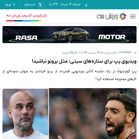
جمعه ۱۶ مرداد
-
10:34
جستجو
ورود
اپلیکیشن اندروید ورزش سه
کد:
2363446
05 خرداد 1405 ساعت 10:42
45.1K
بازدید
ویدیوی پپ برای ستاره‌های سیتی: مثل برونو نباشید!
پپ گواردیولا در یک جلسه آنالیز ویدیویی فشرده، از برنو فرناندز به عنوان نمونه‌ای از
کارهای ممنوعه استفاده کرد!