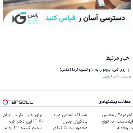
اخبار مرتبط
روی کین، برونو را به الاغ تشبیه کرد! (عکس)
5 خرداد
-
60.7K
بازدید
مطالب پیشنهادی
کمردرد؟ راه‌حلش
اشتراک الماس ماز:
برای اولین بار در ایران
اینجاست، نه توی
یادگیری بدون
🇮🇷 این دکتر کرم
داروخونه
محدودیت تا کنکور
ترمیم کننده 23 روزه