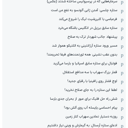
سرمایه‌هایی که در پرسپولیس ساخته شدند (عکس)
ستاره چلسی: آمدن ژابی آلونسو به نفع من است
فرعباسی با کلین‌شیت لیگ را شروع می‌کند
ستاره سابق برزیل در انگلیس باشگاه می‌خرد
پیشنهاد جالب شهردار ترک به صلاح
مسیر ورود ستاره آرژانتینی به اتلتیکو هموار شد
بدون عقب نشینی: همه تورنمنت‌های فیفا تحریمند!
فوتبال برای ستاره سابق اسپانیا و بارسا می‌گرید
قمار بزرگ سهراب با سه مدافع استقلال
اوج فشار روی رافینیا با رقبای جدید!
لطفا این ستاره را به جای صلاح نخرید!
شش راه حل فلیک برای عبور از بحران جدی بارسا
پیام احساسی یایسله آب روی آتش بود!
روزبه دستیار نمادین سهراب کنار زمین
ادعای ستاره آرسنال: به گیمارش و وینی نیاز داشتیم