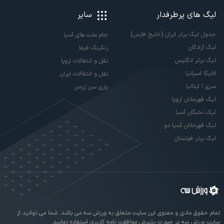
لیگ های پرطرفدار
سایر
جدول لیگ برتر ایران (خلیج فارس)
جام ملت های آسیا
لیگ آزادگان
رنکینگ فیفا
لیگ برتر انگلیس
نقل و انتقالات اروپا
لالیگا اسپانیا
نقل و انتقالات ایران
سری آ ایتالیا
پاری سن ژرمن
لیگ قهرمانان اروپا
لیگ نخبگان آسیا
لیگ قهرمانان آسیا دو
لیگ برتر فوتسال
تمام حقوق مادی و معنوی این سایت متعلق به ورزش سه می باشد. شما می توانید از
سایت ورزش سه در صورت پذیرش موافقت نامه کاربری استفاده نمایید.