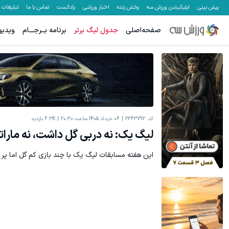
پیش بینی
اپلیکیشن ورزش سه
پخش زنده
اخبار ورزشی
پادکست
تماس با ما
تبلیغات
صفحه‌اصلی
جدول لیگ برتر
برنامه بــرجـــام
ویدیو
کد:
2363792
06 خرداد 1405 ساعت 20:30
6.3K
بازدید
لیگ یک: نه دربی گل داشت، نه ماراتن
این هفته مسابقات لیگ یک با چند بازی کم گل اما پر از