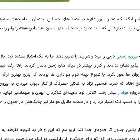
 لیگ یک، عصر امروز علاوه بر مصاف‌های حساس مدعیان و نامزدهای سقوط، س
 نبود. دیدارهایی که البته علاوه بر جنجال، تنها تساوی‌های این هفته را رقم زدند
ت
نیروی زمینی
دربی را ببرد و شرایط را تغییر دهد اما به تک امتیاز بسنده کرد. باز
ر نشان ندادند و کار را بیشتر در میانه های زمین دنبال کردند. رفته رفته نیرو
ه ها عبور نکرد. با شروع نیمه دوم هواداری ها بودند که بازی بهتری ارائه ک
ق افتاد که ضربه قاسمی نژاد به شکلی خطرناک از کنار دروازه میزبان به بیر
روازه
هوادار
پیش رفت. تلاش نود دقیقه‌ای شاگردان ابهری و طهماسبی نهایتا ب
ا با کسب تک امتیاز بردارد و در سمت مقابل هوادار نیز جایگاهش در جدول را ح
 از پایین جدول تا حدودی جدا کند. آریو هم که این اواخر بد نتیجه نگرفته به 
ای نود حیثیتی بود. آنها که برای جلوگیری از بازگشت به لیگ دو فرصت زیادی ندا