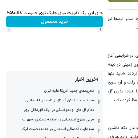
جای این پک تقویت موی جلبک توی حمومت خالیه!45%تخفیف
ایر تیم‌ها نیز
خرید محصول
›
‹
.
ی در شرایطی آغاز
ی زمینی در نیمه
ردند؛ شاید تنها
آخرین اخبار
ون رفت و آن سوی
تحریم‌های جدید آمریکا علیه ایران
ا نتیجه بدون گل
فظ کرده باشد.
مصدومیت بازیکن آرسنال از ناحیه رباط صلیبی
تمام گل های لواندوفسکی در لیگ قهرمانان اروپا
مربی مطرح اسپانیایی در آستانه دستیاری سهراب
دنبال نگه داشتن
سه غایب احتمالی استقلال در هفته نخست لیگ
رند، باید هرطور