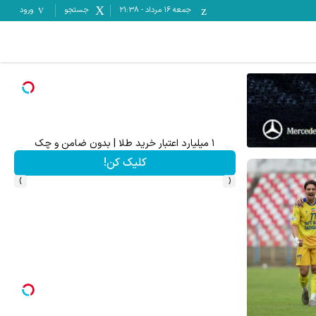
جمعه ۱۶ مرداد
-
21:38
جستجو
ورود
۱ میلیارد اعتبار خرید طلا | بدون ضامن و چک
جای 
کلیک کن!
›
‹