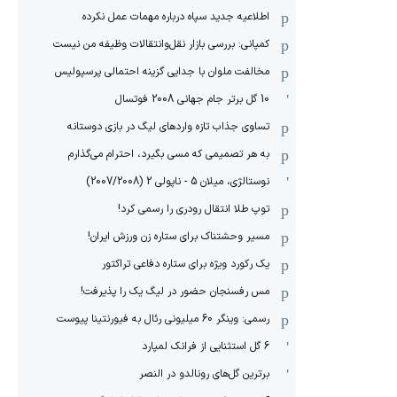
اطلاعیه جدید سپاه درباره مهمات عمل نکرده
کمپانی: بررسی بازار نقل‌وانتقالات وظیفه من نیست
مخالفت ملوان با جدایی گزینه احتمالی پرسپولیس
10 گل برتر جام جهانی 2008 فوتسال
تساوی جذاب تازه واردهای لیگ در بازی دوستانه
به هر تصمیمی که مسی بگیرد، احترام می‌گذارم
نوستالژی، میلان 5 - ناپولی 2 (2007/2008)
توپ طلا انتقال رودری را رسمی کرد!
مسیر وحشتناک برای ستاره زن ورزش ایران!
یک رکورد ویژه برای ستاره دفاعی تراکتور
مس رفسنجان حضور در لیگ یک را پذیرفت!
رسمی: وینگر 60 میلیونی رئال به فیورنتینا پیوست
6 گل استثنایی از فرانک لمپارد
برترین گل‌های رونالدو در النصر