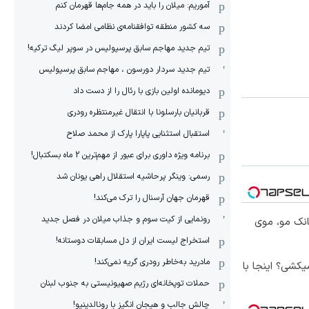
آموریم: میلان را باید در همه جام‌ها قهرمان کنم
سه کشور منطقه توافقنامه‌ی نظامی امضا کردند
تیم جدید مهاجم سابق پرسپولیس در سوپر لیگ ترکیه!
تیم جدید سردار دورسون ، مهاجم سابق پرسپولیس
دیومانده اولین بازی با رئال را از دست داد
قربانیان بارسلونا با انتقال غیرمنتظره رودری
استقبال استثنایی پاپارا پارک از محمد صلاح
برنامه ویژه داوری برای عبور از مهم‌ترین 2 ماه بسکتبال!
رسمی: وینگر پرحاشیه استقلال راهی یونان شد
قهرمان جهان آرسنال را ترک می‌کند!
رونمایی از کیت سوم و جذاب میلان در فصل جدید
انک مو، موی
استخراج لیست ایران از دل مسابقات دوستانه!
مادرید به‌خاطر رودری گریه نمی‌کند!
کشی؟ اینجا با
حملات توپخانه‌ای رژیم صهیونیستی به جنوب لبنان
چالش جالب و هیجان انگیز با رونالدینیو!