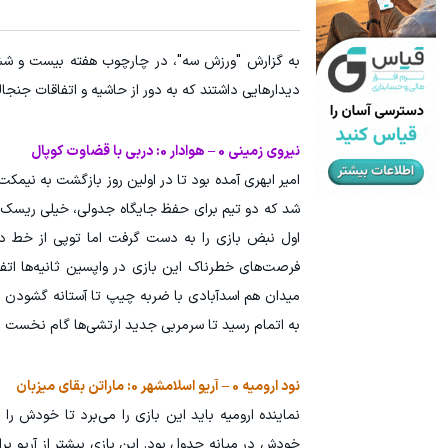
به گزارش "ورزش سه"، در چارچوب هفته بیست و ششم
دیدارهایی داشتند که به دور از حاشیه و اتفاقات جنجالی
نیروی زمینی 0 – هوادار 0: دربی با قضاوت کوپال
امیر ابهری آمده بود تا در اولین روز بازگشت به نیمک
شد که دو تیم برای حفظ جایگاه جدولی، خیلی ریسک پذی
اول نبض بازی را به دست گرفت اما توپی از خط درواز
فرصت‌های خطرناک این بازی در واپسین ثانیه‌ها اتفا
میدان هم اسدآبادی با ضربه چیپ تا آستانه گشودن د
به اتمام رسید تا سرمربی جدید ارتشی‌ها گام نخست ر
نود ارومیه 0 – آریو اسلامشهر 0: ماراتن بقای میزبان
نماینده ارومیه باید این بازی را می‌برد تا خودش را
خودش در میانه جدول بود. این بازی بیشتر از آریو بر