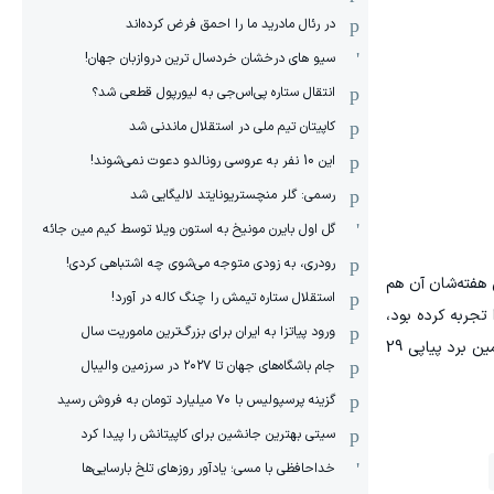
در رئال مادرید ما را احمق فرض کرده‌اند
سیو های درخشان خردسال ترین دروازبان جهان!
انتقال ستاره پی‌اس‌جی به لیورپول قطعی شد؟
کاپیتان تیم ملی در استقلال ماندنی شد
این 10 نفر به عروسی رونالدو دعوت نمی‌شوند!
رسمی: گلر منچستریونایتد لالیگایی شد
گل اول بایرن مونیخ به استون ویلا توسط کیم مین جائه
رودری، به زودی متوجه می‌شوی چه اشتباهی کردی!
 هفته‌شان آن هم
استقلال ستاره تیمش را چنگ کاله در آورد!
چند هفته‌ای بود خوب نتیجه نمی‌گرفت ولی 4 هفته نباختن را تجربه کرده بود،
ورود پیاتزا به ایران برای بزرگ‌ترین ماموریت سال
امروز کار آسانی مقابل داماش نداشت. تنها گل این بازی هم در دقیقه 56 توسط امیرمحمد منصف به ثمر رسید تا گچسارانی‌ها با دومین برد پیاپی 29
جام باشگاه‌های جهان تا ۲۰۲۷ در سرزمین والیبال
گزینه پرسپولیس با ۷۰ میلیارد تومان به فروش رسید
سیتی بهترین جانشین برای کاپیتانش را پیدا کرد
خداحافظی با مسی؛ یادآور روزهای تلخ بارسایی‌ها