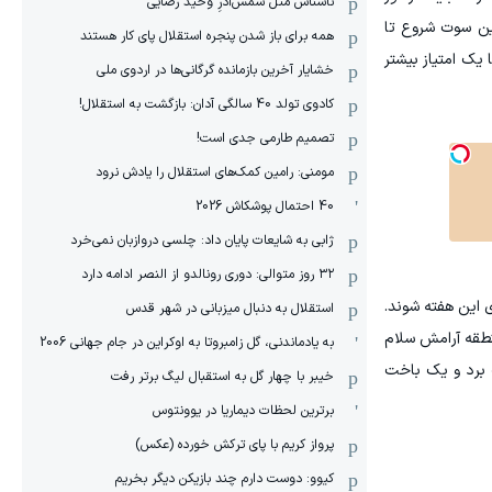
ناشناس مثل شمس‌آذرِ وحید رضایی
ین سوت شروع تا
همه برای باز شدن پنجره استقلال پای کار هستند
 یک امتیاز بیشتر
خشایار آخرین بازمانده گرگانی‌ها در اردوی ملی
کادوی تولد 40 سالگی آدان: بازگشت به استقلال!
تصمیم طارمی جدی است!
مومنی: رامین کمک‌های استقلال را یادش نرود
40 احتمال پوشکاش 2026
ژابی به شایعات پایان داد: چلسی دروازبان نمی‌خرد
۳۲ روز متوالی: دوری رونالدو از النصر ادامه دارد
 این هفته شوند.
استقلال به دنبال میزبانی در شهر قدس
نطقه آرامش سلام
به یادماندنی، گل زامبروتا به اوکراین در جام جهانی 2006
ک برد و یک باخت
خیبر با چهار گل به استقبال لیگ برتر رفت
برترین لحظات دیماریا در یوونتوس
پرواز کریم با پای ترکش خورده (عکس)
کیوو: دوست دارم چند بازیکن دیگر بخریم