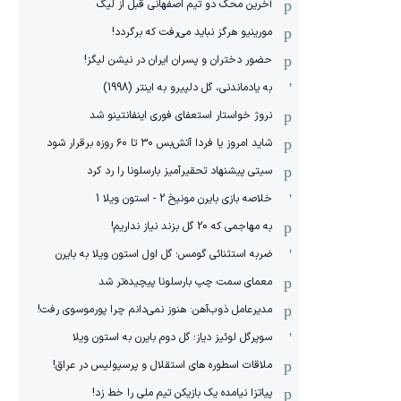
آخرین محک دو تیم اصفهانی قبل از لیگ
مورینیو هرگز نباید می‌رفت که برگردد!
حضور دختران و پسران ایران در نیشن لیگز!
به یادماندنی، گل دلپیرو به اینتر (1998)
نروژ خواستار استعفای فوری اینفانتینو شد
شاید امروز یا فردا آتش‌بس ۳۰ تا ۶۰ روزه برقرار شود
سیتی پیشنهاد تحقیرآمیز بارسلونا را رد کرد
خلاصه بازی بایرن مونیخ 2 - استون ویلا 1
به مهاجمی که 20 گل بزند نیاز نداریم!
ضربه استثنائی گومس؛ گل اول استون ویلا به بایرن
معمای سمت چپ بارسلونا پیچیده‌تر شد
مدیرعامل ذوب‌آهن: هنوز نمی‌دانم چرا پورموسوی رفت!
سوپرگل لوئیز دیاز؛ گل دوم بایرن به استون ویلا
ملاقات اسطوره های استقلال و پرسپولیس در عراق!
پیاتزا نیامده یک بازیکن تیم ملی را خط زد!