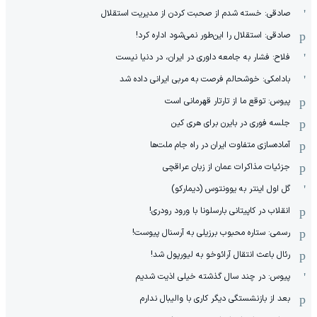
صادقی: خسته شدم از صحبت کردن از مدیریت استقلال
صادقی: استقلال را این‌طور نمی‌شود اداره کرد!
فلاح: فشار به جامعه داوری در ایران، در دنیا نیست
بادامکی: خوشحالم فرصت به مربی ایرانی داده شد
پیوس: توقع ما از تارتار قهرمانی است
جلسه فوری در بایرن برای هری کین
آماده‌سازی متفاوت ایران در راه جام ملت‌ها
جزئیات مذاکرات عمان از زبان عراقچی
گل اول اینتر به یوونتوس (دیمارکو)
انقلاب در کاپیتانی بارسلونا با ورود رودری!
رسمی: ستاره محبوب برزیلی به آرسنال پیوست!
رئال باعث انتقال آرائوخو به لیورپول شد!
پیوس: در چند سال گذشته خیلی اذیت شدیم
بعد از بازنشستگی دیگر کاری با والیبال ندارم