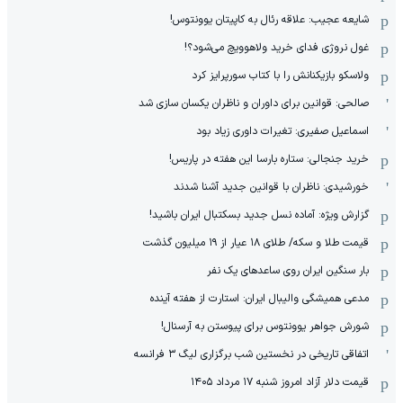
شایعه عجیب: علاقه رئال به کاپیتان یوونتوس!
غول نروژی فدای خرید ولاهوویچ می‌شود؟!
ولاسکو بازیکنانش را با کتاب سورپرایز کرد
صالحی: قوانین برای داوران و ناظران یکسان سازی شد
اسماعیل صفیری: تغیرات داوری زیاد بود
خرید جنجالی: ستاره بارسا این هفته در پاریس!
خورشیدی: ناظران با قوانین جدید آشنا شدند
گزارش ویژه‌: آماده نسل جدید بسکتبال ایران باشید!
قیمت طلا و سکه/ طلای ۱۸ عیار از ۱۹ میلیون گذشت
بار سنگین ایران روی ساعدهای یک نفر
مدعی همیشگی والیبال ایران: استارت از هفته آینده
شورش جواهر یوونتوس برای پیوستن به آرسنال!
اتفاقی تاریخی در نخستین شب برگزاری لیگ ۳ فرانسه
قیمت دلار آزاد امروز شنبه ۱۷ مرداد ۱۴۰۵