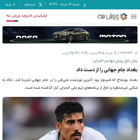
شنبه ۱۷ مرداد
-
16:49
جستجو
ورود
اپلیکیشن اندروید ورزش سه
کد:
2363799
06 خرداد 1405 ساعت 21:40
45.3K
بازدید
پایان تلخ رویای مهاجم الجزایر؛
بغداد جام جهانی را از دست داد
بغداد بونجاح که امیدوار بود آخرین تورنمنت ملی‌اش را در جام جهانی تجربه کند، حالا به
شکلی غیرمنتظره و تلخ از برنامه‌های تیم ملی الجزایر کنار گذاشته شده است.