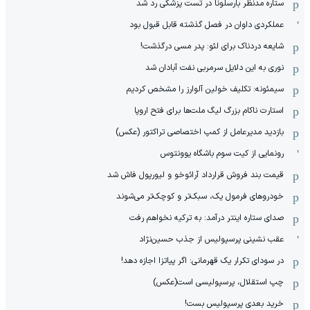
ستاره مدنظر بارسلونا در تست پزشکی رد شد
عملکردی داوان در فصل گذشته قابل قبول بود
شایعه دردناک برای لئو: پدر مسی درگذشت!
نوری به این دلایل سرمربی نفت آبادان شد
سیمئونه: تکلیف خولین آلوارز را مشخص کردیم
استارت ناکام بزرگ لیگ ملت‌ها برای فتح اروپا
بازدید مدیرعامل از کمپ اختصاصی تراکتور (عکس)
رونمایی از کیت سوم باشگاه یوونتوس
قیمت بند فروش قرارداد آرائوخو و لیورپول فاش شد
خودروهای فرمول یک، سبک‌تر و کوچک‌تر می‌شوند
صدای ستاره اینتر درآمد: به ترکیه نخواهم رفت
عقب نشینی پرسپولیس از جذب حسین‌نژاد
در سودای تکرار یک قهرمانی: اگر پیاتزا اجازه دهد!
چپ استقلال، پرسپولیسی است(عکس)
خرید بعدی پرسپولیس بست!