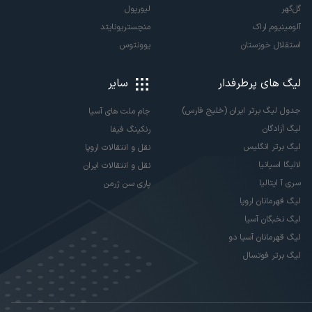
گل‌گهر
لیورپول
آلومینیوم اراک
منچستریونایتد
استقلال خوزستان
یوونتوس
لیگ های پرطرفدار
سایر
جدول لیگ برتر ایران (خلیج فارس)
جام ملت های آسیا
لیگ آزادگان
رنکینگ فیفا
لیگ برتر انگلیس
نقل و انتقالات اروپا
لالیگا اسپانیا
نقل و انتقالات ایران
سری آ ایتالیا
پاری سن ژرمن
لیگ قهرمانان اروپا
لیگ نخبگان آسیا
لیگ قهرمانان آسیا دو
لیگ برتر فوتسال