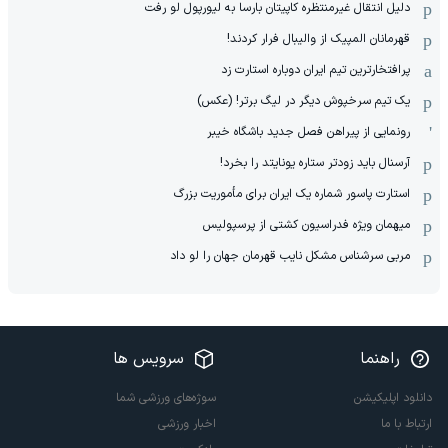
دلیل انتقال غیرمنتظره کاپیتان بارسا به لیورپول لو رفت
قهرمانان المپیک از والیبال فرار کردند!
پرافتخارترین تیم ایران دوباره استارت زد
یک تیم سرخپوش دیگر در لیگ برتر! (عکس)
رونمایی از پیراهن فصل جدید باشگاه خیبر
آرسنال باید زودتر ستاره یونایتد را بخرد!
استارت پاسور شماره یک ایران برای مأموریت بزرگ
میهمان ویژه فدراسیون کشتی از پرسپولیس
مربی سرشناس مشکل نایب قهرمان جهان را لو داد
راهنما
سرویس ها
دانلود اپلیکیشن
سوژه‌های ورزشی شما
ارتباط با ما
اخبار ورزشی