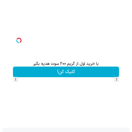
با خرید اول از گریم 200 سوت هدیه بگیر
کلیک کن!
›
‹