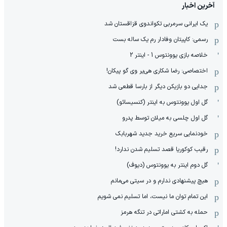
آخرین اخبار
یک ایرانی سرمربی تکواندوی قزاقستان شد
رسمی: کاپیتان وفادار رم یک ساله بست
خلاصه بازی یوونتوس 1 - اینتر 2
اختصاصی: رضا شکاری هی‌یر وی‌ گو پیکان!
جدایی دو بازیکن دیگر از بارسا قطعی شد
گل اول یوونتوس به اینتر (کنسیسائو)
گل اول چلسی به میلان توسط پدرو
خودنمایی سریع خرید جدید شهربابک
رقیب کوکوریا قصد تسلیم شدن ندارد!
گل دوم اینتر به یوونتوس (دیوف)
هیچ پیشنهادی ندارم و در سیتی می‌مانم
این تمام توان ما نیست، اما تسلیم نمی شویم
حمله به کشتی اماراتی در تنگه هرمز