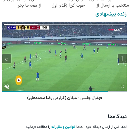
منتخب با ارسال از
خوب کن! (قدم اول،
از همه‌جا بخر!
داروخانه نزدیکت
پرسش‌نامه)
زنده پیشنهادی
فوتبال چلسی - میلان (گزارش رضا محمدعلی)
دیدگاه‌ها
لطفا قبل از ارسال دیدگاه خود، حتما
قوانین و مقررات
را مطالعه فرمایید.