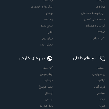
تبلیغات
پادکست
درباره ما
لیگ ها و رقابت ها
ابزار توسعه دهندگان
ویدئو
فرصت های شغلی
روزنامه
قوانین و مقررات
نتایج زنده
DMCA
آنتن
آگهی دولتی
پیش بینی
پخش زنده
تیم های داخلی
تیم های خارجی
استقلال
آث میلان
پرسپولیس
اینتر میلان
تراکتور
بارسلونا
ذوب آهن
بایرن مونیخ
سپاهان
آرسنال
فولاد
چلسی
ملوان
رئال مادرید