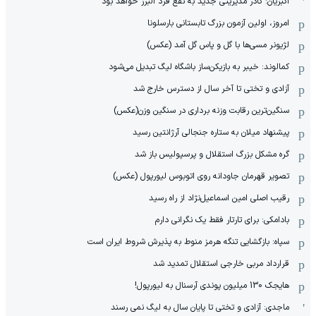
اکبریان: کادر مدیریتی جدید به نفع فرد البرز خواهد بود
امروز، اولین آزمون بزرگ تابستانی بارسلونا
لژیونر مسی‌ها با گل و پاس گل آمد (عکس)
کمالوند: خیبر به بازیکن‌ساز باشگاه لیگ تبدیل می‌شود
آزادی و تختی تا آخر سال از دسترس خارج شد
سنگین‌ترین رقابت وزنه برداری در سنگین وزن(عکس)
پیشنهاد میلان به ستاره جنجالی آرژانتین رسید
گره مشکل بزرگ استقلال و پرسپولیس باز شد
تصویر قهرمان جاودانه روی اتوبوس لیورپول (عکس)
رقیب اصلی امین اسماعیل‌نژاد از راه رسید
بادامکی: برای تارتار فقط یک نگرانی دارم
سپاه: بازگشایی تنگه هرمز منوط به پذیرش شروط ایران است
قرارداد مربی خارجی استقلال تمدید شد
هایجک 130 میلیون پوندی آرسنال به لیورپول!
ماجدی: آزادی و تختی تا پایان سال به لیگ نمی رسند