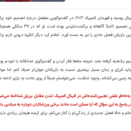
E با اسپرد از صفر پیپ
۳ دلار پاداش در هر لات معاملاتی در بروکر اینوسلو
به گزارش "ورزش سه"، دیمیتری موزرسکی، اسطوره والیبال روسیه و قهرمان المپیک ۲۰۱۲، در گفت‌وگویی مفصل
ثبت نام کنید
ثبت نام کنید
دوران حرفه‌ای‌اش صحبت کرد و تأکید داشت که این تصمیم کاملاً آ
 بازیکن فصل عادی را نیز به دست آورد، اعلام کرد دیگر انگیزه درونی لازم برا
م یک‌شبه گرفته نشد. نتیجه ماه‌ها فکر کردن و گفت‌وگوی صادقانه با خودم بو
د انرژی و زمان بسیار بیشتری نسبت به بازیکنان جوان‌تر صرف کنم. اما م
به زمین می‌کشاند، وجود نداشت. نمی‌خواستم صرفاً از روی عادت به بازی ادامه د
 به‌خاطر نقش تعیین‌کننده‌اش در فینال المپیک لندن مقابل برزیل شناخته می‌شود
ر پاسخ به این سؤال که آیا ممکن است مانند برخی ورزشکاران دوباره به میادین با
م و حالا فصل جدیدی از زندگی‌ام را آغاز می‌کنم. برای آینده هیجان زیادی دار