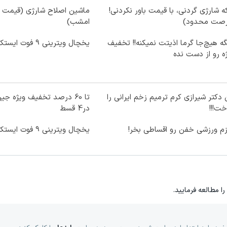
ه شارژی گردنی، با قیمت باور نکردنی!
ماشین اصلاح شارژی (قیمت با
رصت محدود)
امشب)
ه هیچ‌جا گرما اذیتت نمیکنه!! تخفیف
یخچال ویترینی 9 فوت ایستکول (جدید)
ه رو از دست نده
 دکتر شیرازی کرم ترمیم زخم ایرانی را
ت!!!
در4 قسط
زم ورزشی خفن رو اقساطی بخر!
یخچال ویترینی 9 فوت ایستکول (جدید)
را مطالعه فرمایید.