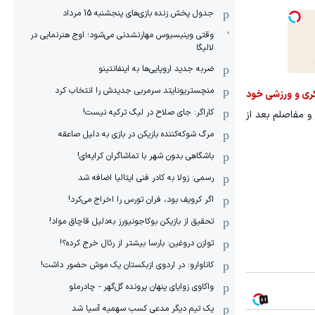
جدول پخش زنده بازی‌های پنجشنبه 15 مرداد
وقتی وینیسیوس مهارنشدنی می‌شود؛ اوج هنرنمایی در
لالیگا
ضربه جدید اروپایی‌ها به اینفانتینو
منچستریونایتد سرمربی جدیدش را انتخاب کرد
فکری و ورزشی خود
کاراگر: جای صلاح در لیگ ترکیه نیست!
 و مفاصلم بعد از
مرگ شوکه‌کننده بازیکن در بازی به دلیل صاعقه
باشگاهی بدون شهر با تماشاگران کرایه‌ای!
رسمی: زولا به کادر فنی ایتالیا اضافه شد
اگر کرویف بود، فران تورس را اخراج می‌کرد!
تحقیق از بازیکن بوکاجونیورز به‌دلیل قاچاق مواد!
توازن دروغین: بارسا بیشتر از رئال خرج کرده؟!
کاناوارو: در اردوی ازبکستان یک موش حضور داشت!
واکاوی زوایای پنهان پرونده گل‌گهر - چادرملو
یک تیم دیگر مدعی کسب سهمیه آسیا شد