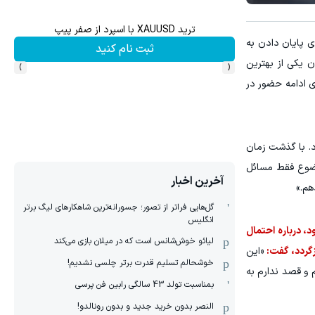
ترید XAUUSD با اسپرد از صفر پیپ
 درباره تصمیم خود برای پایان دادن به
ثبت نام کنید
›
‹
گاهانه و برگشت‌ناپذیر بوده است. او که در ۳۷ سالگی همچنان یکی از بهترین
ی ادامه حضور در
د. با گذشت زمان
وضوع فقط مسائل
آخرین اخبار
هم.»
گل‌هایی فراتر از تصور؛ جسورانه‌ترین شاهکارهای لیگ برتر
انگلیس
، درباره احتمال
لیائو خوش‌شانس است که در میلان بازی می‌کند
زگردد، گفت:
«این
خوشحالم تسلیم قدرت برتر چلسی نشدیم!
م و قصد ندارم به
بمناسبت تولد 43 سالگی رابین فن پرسی
النصر بدون خرید جدید و بدون رونالدو!