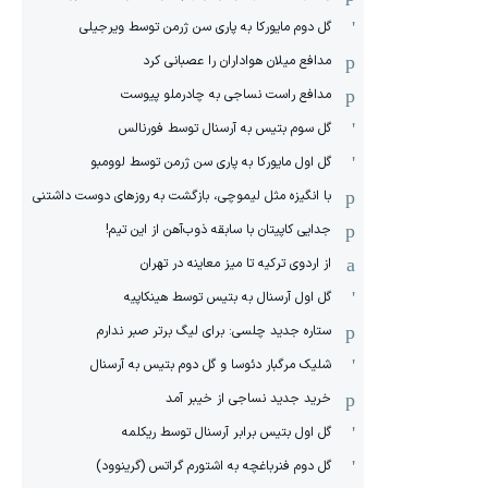
گل دوم مایورکا به پاری سن ژرمن توسط ویرجیلی
مدافع میلان هواداران را عصبانی کرد
مدافع راست نساجی به چادرملو پیوست
گل سوم بتیس به آرسنال توسط فورنالس
گل اول مایورکا به پاری سن ژرمن توسط لوومبو
با انگیزه مثل لیموچی، بازگشت به روزهای دوست داشتنی
جدایی کاپیتان با سابقه ذوب‌آهن از این تیم!
از اردوی ترکیه تا میز معاینه در تهران
گل اول آرسنال به بتیس توسط هینکاپیه
ستاره جدید چلسی: برای لیگ برتر صبر ندارم
شلیک مرگبار دئوسا و گل دوم بتیس به آرسنال
خرید جدید نساجی از خیبر آمد
گل اول بتیس برابر آرسنال توسط ریکلمه
گل دوم فنرباغچه به اشتورم گراتس (گرینوود)