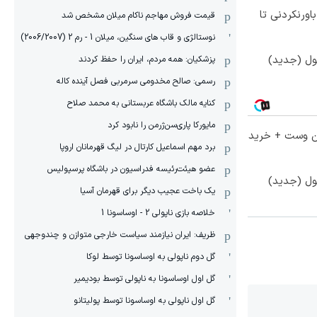
ورنکردنی تا
قیمت فروش مهاجم ناکام میلان مشخص شد
نوستالژی و قاب های سنگین، میلان 1 - رم 2 (2006/2007)
پزشکیان: همه مردم، ایران را حفظ کردند
رسمی: صالح مخدومی سرمربی فصل آینده کاله
کنایه مالک باشگاه عربستانی به محمد صلاح
مایورکا پاری‌سن‌ژرمن را نابود کرد
تا 60 درصد تخفیف ویژه جین وست + خرید
برد مهم اسماعیل کارتال در لیگ قهرمانان اروپا
عضو هیئت‌رئیسه فدراسیون در باشگاه پرسپولیس
یک باخت عجیب دیگر برای قهرمان آسیا
خلاصه بازی ناپولی 2 - اوساسونا 1
ظریف: ایران نیازمند سیاست خارجی متوازن و چندوجهی
گل دوم ناپولی به اوساسونا توسط لوکا
گل اول اوساسونا به ناپولی توسط بودیمیر
گل اول ناپولی به اوساسونا توسط پولیتانو