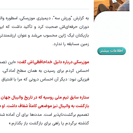
یخچال ویترینی 9 فوت ایستکول (جدید)
ترید URUSD
کلیک کن!
بازیکنان لیگ ژاپن محسوب می‌شد و عنوان ارزشمندترین
زمین مسابقه را ندارد.
موزرسکی درباره دلیل خداحافظی‌اش گفت:
«این تصمی
احساس کردم برای رسیدن به همان سطح آمادگی، بای
فیزیکی نبود؛ دیگر آن احساس درونی که مرا با اشتیاق 
ستاره سابق تیم ملی روسیه که در تاریخ والیبال جهان
بازگشت به والیبال نیز موضعی کاملاً شفاف داشت. او د
تصمیم برگشت‌ناپذیر است. مدت‌ها برای آن آماده شده‌ا
گذشته برگردم یا راهی برای بازگشت باز بگذارم.»