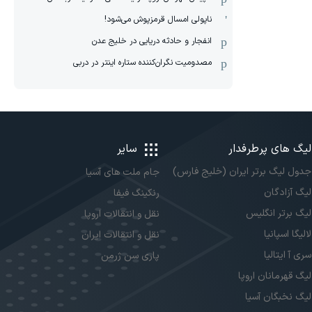
ناپولی امسال قرمزپوش می‌شود!
انفجار و حادثه دریایی در خلیج عدن
مصدومیت نگران‌کننده ستاره اینتر در دربی
لیگ های پرطرفدار
سایر
جدول لیگ برتر ایران (خلیج فارس)
جام ملت های آسیا
لیگ آزادگان
رنکینگ فیفا
لیگ برتر انگلیس
نقل و انتقالات اروپا
لالیگا اسپانیا
نقل و انتقالات ایران
سری آ ایتالیا
پاری سن ژرمن
لیگ قهرمانان اروپا
لیگ نخبگان آسیا