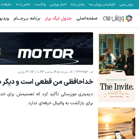
پیش بینی
اپلیکیشن ورزش سه
پخش زنده
اخبار ورزشی
پادکست
تماس با ما
تبلیغات
صفحه‌اصلی
جدول لیگ برتر
برنامه بــرجـــام
ویدیو
یخچال ویترینی 9 فوت ایستکول (جدید)
تا %60 تخفیف محصولات جین وست + خرید در 4 قسط
کلیک کن!
کد:
2363853
07 خرداد 1405 ساعت 10:43
26.8K
بازدید
خداحافظی من قطعی است و دیگر بر
دیمیتری موزرسکی تأکید کرد که تصمیمش برای خدا
برای بازگشت به والیبال حرفه‌ای ندارد.