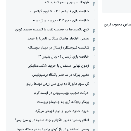
قرارداد سرمربی مصر تمدید شد
خلاصه بازی فنرباغچه 2 - اشتورم گراتس 0
خلاصه بازی مایورکا 3 - پاری سن ژرمن 0
کوچ باتجربه‌ها به صنعت نفت با تصمیم محمد نوری
رسمی: الاتحاد هافبک سنگالی آلمریا را خرید
شکست غیرمنتظره آرسنال در دیدار دوستانه
خلاصه بازی آرسنال 1 - رئال بتیس 3
آزمون نهایی استقلال با حریف شکست‌ناپذیر
تغییر بزرگ در ساختار باشگاه پرسپولیس
گل سوم مایورکا به پاری سن ژرمن توسط رایلو
حرکت عجیب وینیسیوس در اینستاگرام
وینگر پنج‌گله آریو به چادرملو پیوست
خرید جدید خیبر از تیم قهرمان می‌آید
اعلام رسمی: تغییر ناگهانی چند شماره در پرسپولیس!
رسمی: استقلال در باز کردن پنجره به در بسته خورد