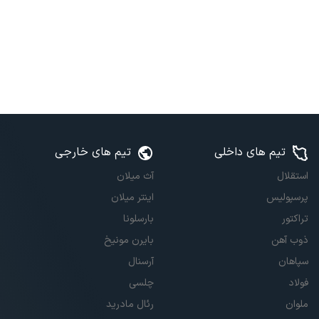
تیم های داخلی
تیم های خارجی
استقلال
آث میلان
پرسپولیس
اینتر میلان
تراکتور
بارسلونا
ذوب آهن
بایرن مونیخ
سپاهان
آرسنال
فولاد
چلسی
ملوان
رئال مادرید