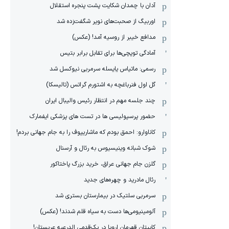
آدان با چمدان شکایت پشت پنجره استقلال
اوربیگ از صحبت‌های نویر شگفت‌زده شد
مدافع خیبر از روسیه آمد! (عکس)
آمادگی توپچی‌ها برای تقابل برابر بتیس
رسمی: ماتیاس یایسله سرمربی نیوکسل شد
گل اول فنرباغچه به اشتورم گراتس (تالیسکا)
چند جلسه مهم در انتظار رئیس والیبال ایران
حضور پرسپولیسی ها در تست های پزشکی ایفمارک
کاناوارو: احمق بودم که ماشاریپوف را به جام جهانی بردم!
شوک شبانه وینیسیوس به رئال و آرسنال
گلزن جام جهانی عراق، خرید بزرگ پاختاکور
رئال مادرید و چهره‌های جدید
سرمربی سلتیک در بیمارستان بستری شد
آلومینیومی‌ها دست به سیاه قلم شدند! (عکس)
کاپیتان قهرمان اروپا در یک‌قدمی الدرعیه عربستان!