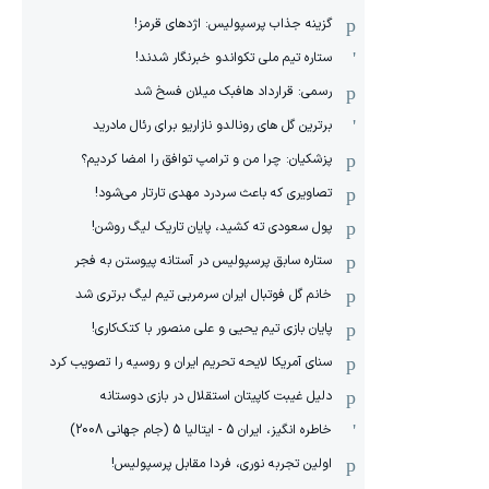
گزینه جذاب پرسپولیس: اژدهای قرمز!
ستاره تیم ملی تکواندو خبرنگار شدند!
رسمی: قرارداد هافبک میلان فسخ شد
برترین گل های رونالدو نازاریو برای رئال مادرید
پزشکیان: چرا من و ترامپ توافق را امضا کردیم؟
تصاویری که باعث سردرد مهدی تارتار می‌شود!
پول سعودی ته کشید، پایان تاریک لیگ روشن!
ستاره سابق پرسپولیس در آستانه پیوستن به فجر
خانم گل فوتبال ایران سرمربی تیم لیگ برتری شد
پایان بازی تیم یحیی و علی منصور با کتک‌کاری!
سنای آمریکا لایحه تحریم ایران و روسیه را تصویب کرد
دلیل غیبت کاپیتان استقلال در بازی دوستانه
خاطره انگیز، ایران 5 - ایتالیا 5 (جام جهانی 2008)
اولین تجربه نوری، فردا مقابل پرسپولیس!