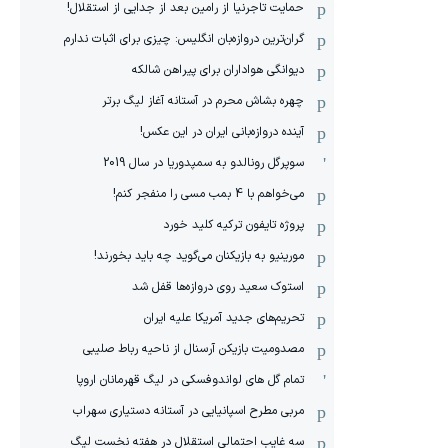
حمایت تاجرنیا از رامین بعد از جدایی از استقلال!
گران‌ترین دروازه‌بان انگلیس: چیزی برای اثبات ندارم
دیوانگی هواداران برای پیراهن شالکه
چهره بشاش محرم در آستانه آغاز لیگ برتر
آینده دروازه‌بانی ایران در این عکس!
سوپرگل رونالدو به سمپدوریا در سال 2019
می‌خواهم با 4 بمب مسی را منفجر کنم!
پروژه تایفون ترکیه کلید خورد
مورینیو به بازیکنان می‌گوید چه باید بخورند!
استوک سعید روی دروازه‌ها قفل شد
تحریم‌های جدید آمریکا علیه ایران
مصدومیت بازیکن آرسنال از ناحیه رباط صلیبی
تمام گل های لواندوفسکی در لیگ قهرمانان اروپا
مربی مطرح اسپانیایی در آستانه دستیاری سهراب
سه غایب احتمالی استقلال در هفته نخست لیگ