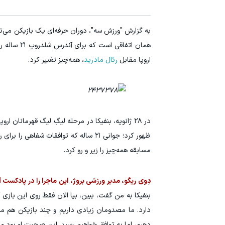
همان اتفاقی است که برای آندرس شلدروپ ۲۱ ساله رخ داد. آینده این مهاجم نروژی در خارج از
اروپا مقابل
رئال مادرید
، همه‌چیز تغییر کرد.
در ۲۸ ژانویه، بنفیکا در مرحله لیگِ لیگ قهرمانا
ظهور کرد؛ جوانی ۲۱ ساله که توافقات شف
مسابقه همه‌چیز را زیر و رو کرد.
دِوی ریگو، مدیر ورزشی بروژ، این ماجرا را در پادکست MidMid روایت کرده است. او با جزئیات ادامه داد:
بنفیکا به من گفت، ببین، بیا الان فقط روی این بازی آ
دارد. ما مصدومان زیادی داریم و چند بازیکن هم محر
دهیم، اما به توافق خواهیم رسید. این صحبت او بود و