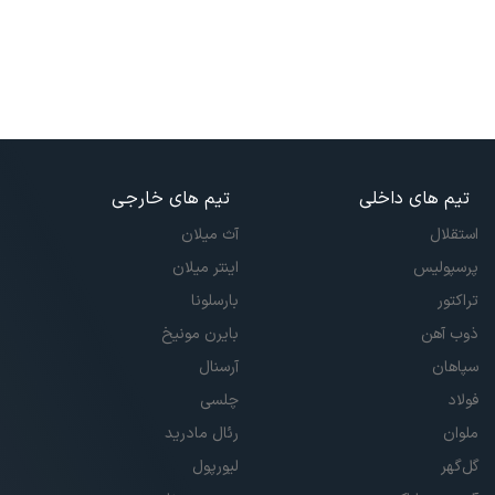
تیم های داخلی
تیم های خارجی
استقلال
آث میلان
پرسپولیس
اینتر میلان
تراکتور
بارسلونا
ذوب آهن
بایرن مونیخ
سپاهان
آرسنال
فولاد
چلسی
ملوان
رئال مادرید
گل‌گهر
لیورپول