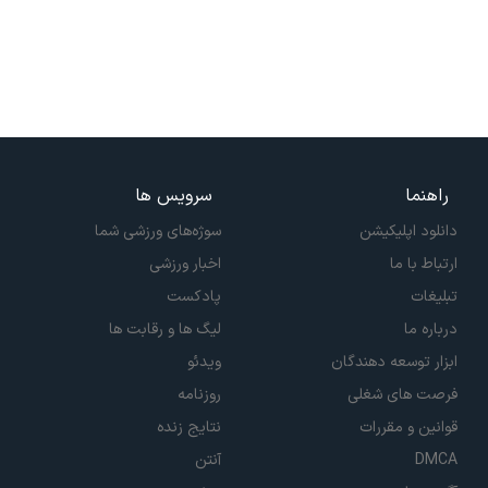
راهنما
سرویس ها
دانلود اپلیکیشن
سوژه‌های ورزشی شما
ارتباط با ما
اخبار ورزشی
تبلیغات
پادکست
درباره ما
لیگ ها و رقابت ها
ابزار توسعه دهندگان
ویدئو
فرصت های شغلی
روزنامه
قوانین و مقررات
نتایج زنده
DMCA
آنتن