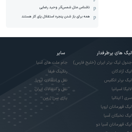
ناشناس مثل شمس‌آذرِ وحید رضایی
همه برای باز شدن پنجره استقلال پای کار هستند
لیگ های پرطرفدار
سایر
جدول لیگ برتر ایران (خلیج فارس)
جام ملت های آسیا
لیگ آزادگان
رنکینگ فیفا
لیگ برتر انگلیس
نقل و انتقالات اروپا
لالیگا اسپانیا
نقل و انتقالات ایران
سری آ ایتالیا
پاری سن ژرمن
لیگ قهرمانان اروپا
لیگ نخبگان آسیا
لیگ قهرمانان آسیا دو