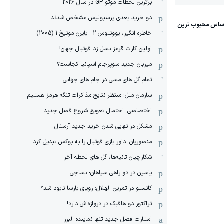
برترین لحظات موتو GP در سال 2026
دو خرید بعدی پرسپولیس مشخص شدند
خاطره انگیز، یوونتوس 2 - بایرن مونیخ 1 (2005)
اولین کارت قرمز نسل زد فوتبال جهان!
میزبان جدید سوپرجام اسپانیا کجاست؟
تمام گل های مسی در جام های جهانی
سازمان ملل: منتظر نتایج مذاکرات تنگه هرمز هستیم
اختصاصی: احتمال تعویق شروع فصل جدید
مشکل در نهایی شدن خرید جدید آرسنال
منصوریان: داور بازی فوتبال را به بوکس تبدیل کرد
شکارچیان ثانیه‌ها، گل های لحظه آخر
یاسین در دو راهی سپاهان- نساجی
کانسلو در تمرین الهلال: رویای بارسا نابود شد؟
تراکتور دو هافبک در دروازه‌اش دارد!
استارت فصل جدید تنها نماینده البرز