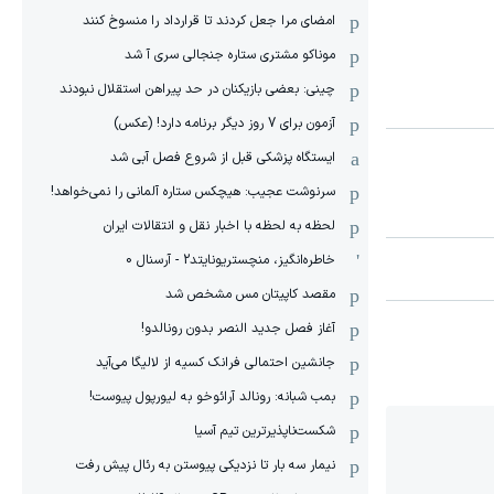
امضای مرا جعل کردند تا قرارداد را منسوخ کنند
موناکو مشتری ستاره جنجالی سری آ شد
چینی: بعضی بازیکنان در حد پیراهن استقلال نبودند
آزمون برای 7 روز دیگر برنامه دارد! (عکس)
ایستگاه پزشکی قبل از شروع فصل آبی شد
سرنوشت عجیب: هیچکس ستاره آلمانی را نمی‌خواهد!
لحظه به لحظه با اخبار نقل و انتقالات ایران
خاطره‌انگیز، منچستریونایتد2 - آرسنال 0
مقصد کاپیتان مس مشخص شد
آغاز فصل جدید النصر بدون رونالدو!
جانشین احتمالی فرانک کسیه از لالیگا می‌آید
بمب شبانه: رونالد آرائوخو به لیورپول پیوست!
شکست‌ناپذیرترین تیم آسیا
نیمار سه بار تا نزدیکی پیوستن به رئال پیش رفت