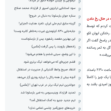
لیموچی و چیدن خوشه انگور در مرداد!
سود استثنایی ترابزون اسپور از قرارداد محمد صلاح
ستاره جوان بارسلونا به دنبال در خروج!
ه در حال رخ دادن
گزینه سابق تیم ملی ایران، نامزد هدایت الجزایر!
فت کردم که توسط
جابه‌جایی ۸۳۰ کیلومتری غیرت به‌خاطر کانیه وست!
رختکن ایوان لکو
این بهترین مقصد رشفورد پس از بارسلوناست
 در پاسخ گفت اگر
زاده‌عطار بازوبند را پس گرفت (عکس)
گل به ثمر رسانده
با این وضع، سیتی ششم یا هفتم می‌شود!
ی‌رفت.»
قشم جزیره‌ای که می‌خواهد لیگ برتری شود
انتقاد صریح واعظ آشتیانی از مدیریت در استقلال
«در طول شب پیامی دریافت کردم که حوالی ساعت ۶ صبح آن را دیدم. برانکو آن پیام را حدود ساعت ۲:۳۰ بامداد
یک چیز را کاملاً
آنچه بیش از همه رئال را درباره رودری آزار می‌دهد
ز امیدی باشد به
جوانترین تیم لیگ برتر در غرب تهران ! (عکس)
تمدید قرارداد وینیسیوس به ضرر بارسلونا شد
تیم جدید جنپو به کمک استقلال آمد؟
خریدهای جنون‌آمیز چلسی تمامی ندارد!