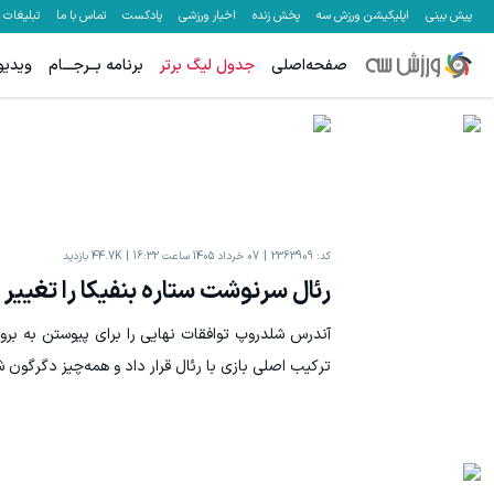
پیش بینی
اپلیکیشن ورزش سه
پخش زنده
اخبار ورزشی
پادکست
تماس با ما
تبلیغات
صفحه‌اصلی
جدول لیگ برتر
برنامه بــرجـــام
ویدیو
کد:
2363909
07 خرداد 1405 ساعت 16:32
44.7K
بازدید
رئال سرنوشت ستاره بنفیکا را تغییر 
آندرس شلدروپ توافقات نهایی را برای پیوستن به بروژ ا
ترکیب اصلی بازی با رئال قرار داد و همه‌چیز دگرگون ش