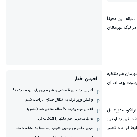
رض چند ساعت یا چند دقیقه. این دقیقاً
در لیگ قهرمانان
قهرمان غیرمنتظره
آخرین اخبار
ق رسیده بود، اما آن
آشوبی: به جای قلعه‌نویی، فدراسیون باید برنامه بدهد!
واکنش وزیر ترک به انتقال صلاح: ناراحت شدم
انتقال مهم پدیده 20 ساله منتفی شد (عکس)
رانکو، مدیرعامل
عراق سرمربی جام ملتها را انتخاب کرد
؛ تیم به او نیاز
ط قرارداد تغییر
مربی جاسوس چمپیونشیپ: رسانه‌ها بد نشانم دادند