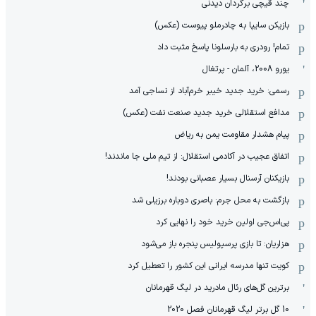
چند قیچی برگردان دیدنی
بازیکن سایپا به چادرملو پیوست (عکس)
تمام! رودری به بارسلونا پاسخ مثبت داد
یورو 2008، آلمان - پرتغال
رسمی: خرید جدید خیبر خرم‌آباد از نساجی آمد
مدافع استقلالی خرید جدید صنعت نفت (عکس)
پیام هشدار مقاومت یمن به ریاض
اتفاق عجیب در آکادمی استقلال: از تیم ملی جا ماندند!
بازیکنان آرسنال بسیار عصبانی بودند!
بازگشت به محل جرم: باصری دوباره برزیلی شد
پی‌اس‌جی اولین خرید خود را نهایی کرد
هزاریان: تا بازی پرسپولیس پنجره باز می‌شود
کویت تنها مدرسه ایرانی این کشور را تعطیل کرد
برترین گل‌های رئال مادرید در لیگ قهرمانان
10 گل برتر لیگ قهرمانان فصل 2020