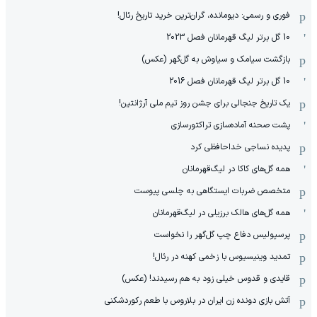
فوری و رسمی: دیومانده، گران‌ترین خرید تاریخ رئال!
10 گل برتر لیگ قهرمانان فصل 2023
بازگشت سیامک و سیاوش به گل‌گهر (عکس)
10 گل برتر لیگ قهرمانان فصل 2016
یک تاریخ جنجالی برای جشن روز تیم ملی آرژانتین!
پشت صحنه آماده‌سازی تراکتورسازی
پدیده نساجی خداحافظی کرد
همه گل‌های کاکا در لیگ‌قهرمانان
متخصص ضربات ایستگاهی به چلسی پیوست
همه گل‌های هالک برزیلی در لیگ‌قهرمانان
پرسپولیس دفاع چپ گل‌گهر را نخواست
تمدید وینیسیوس با زخمی کهنه در رئال!
قایدی و قدوس خیلی زود به هم رسیدند! (عکس)
آتش بازی دونده زن ایران در بلاروس با طعم رکوردشکنی