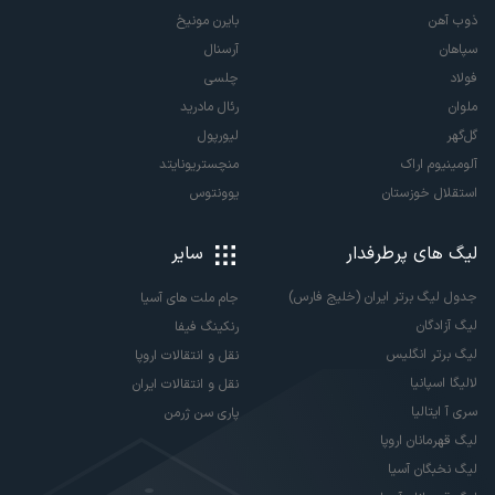
ذوب آهن
بایرن مونیخ
سپاهان
آرسنال
فولاد
چلسی
ملوان
رئال مادرید
گل‌گهر
لیورپول
آلومینیوم اراک
منچستریونایتد
استقلال خوزستان
یوونتوس
لیگ های پرطرفدار
سایر
جدول لیگ برتر ایران (خلیج فارس)
جام ملت های آسیا
لیگ آزادگان
رنکینگ فیفا
لیگ برتر انگلیس
نقل و انتقالات اروپا
لالیگا اسپانیا
نقل و انتقالات ایران
سری آ ایتالیا
پاری سن ژرمن
لیگ قهرمانان اروپا
لیگ نخبگان آسیا