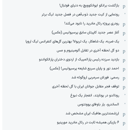
بازگشت برانکو ایوانکوویچ به دنیای فوتبال!
رونمایی از کیت جدید ذوب‌آهن در فصل جدید لیگ برتر
رودری پروژه رئال مادرید را نابود می‌کند!
آغاز عصر جدید کاپیتان سابق پرسپولیس (عکس)
یک ضربه، یک شاهکار، یک تریولا! بهترین گل‌های کنفرانس لیگ اروپا
دو گل لحظه آخری در تقابل آلومینیوم و مس
بازدید سرزده رئیس پارالمپیک از اردوی دختران پاراتکواندو
احمد نور و پایان سریع شایعه پرسپولیس! (عکس)
رسمی: فورلان سرمربی اروگوئه شد
توقف فجر مقابل جوانان ایران با گل لحظه آخری
رونالدو در یونایتد، انفجار یک نبوغ
الساندرو، یار باوفای یوونتوس
ارزشمندترین هافبک ایران مشخص شد
6 بازیکن همیشه ثابت در رئال مادرید مورینیو