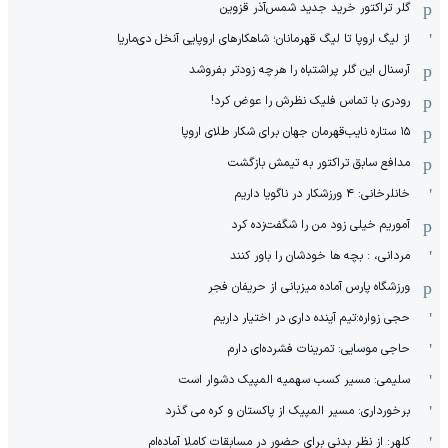
گلر تراکتور خرید جدید شمس‌آذر قزوین
از لیگ اروپا تا لیگ قهرمانان؛ شاهکارهای اروپایی آنخل دی‌ماریا
آرسنال این گلر پراشتباه را هرچه زودتر بفروشد
رودری با تماس فلیک نظرش را عوض کرد!
١۵ ستاره نایب‌قهرمان جهان برای شکار طلای اروپا
مدافع سابق تراکتور به تیمش بازگشت
خانلرخانی: ۴ ورزشکار در ناگویا داریم
آموریم خیلی زود من را شگفت‌زده کرد
مردانی، : بچه ها خودشان را باور کنند
ورزشگاه پارس آماده میزبانی از حریفان فجر
حجی زواره:تیم آینده داری در اختیار داریم
حاجی موسایی: تمرینات فشرده‌ای دارم
سلیمی: مسیر کسب سهمیه المپیک دشوار است
برخورداری: مسیر المپیک از پاکستان و کره می گذرد
کلهر: از نظر بدنی برای حضور در مسابقات کاملا آماده‌ام