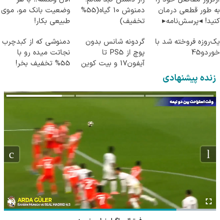
به طور قطعی درمان
دمنوش 10 گیاه(55%
وضعیت بانک مو، موی
کنید! ◂پرسش‌نامه▸
تخفیف)
طبیعی بکار!
یک‌روزه فروخته شد با
گردونه شانس بدون
دمنوشی که از کبدچرب
خوردو45
پوچ از PS5 تا
نجاتت میده رو با
آیفون17 و بیت کوین
55% تخفیف بخر!
🔥
زنده پیشنهادی