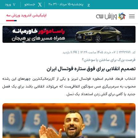
پنجشنبه ۱۵ مرداد
-
20:31
جستجو
ورود
اپلیکیشن اندروید ورزش سه
کد:
2363871
07 خرداد 1405 ساعت 12:38
11.4K
بازدید
فرصت بزرگ برای ساختن یا سوختن؟
تصمیم انقلابی برای فوق ستاره فوتسال ایران
انتخاب فرهاد فخیم اسطوره فوتسال تبریز و یکی از کاریزماتیک‌ترین چهره‌های این رشته
محبوب به سرمربیگری مس سونگون اتفاقی‌ست که می‌تواند انقلابی باشد برای یک فصل
جدید یا گامی برای آتش زدن استعداد یک نسل.