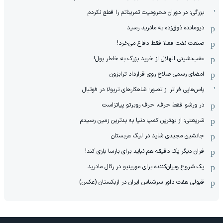
بزرگی: در دوران محرومیت تمریناتم را قطع نکردم
دیومانده ذوق‌زده به مادرید رسید
صنعت نفت فعلا فقط دفاع می‌خرد!
عقب‌نشینی الهلال از خرید بزرگ به خاطر پول!
امضای رسمی صلاح روی قرارداد ترابزون
پاس‌هایی فراتر از تصور؛ شاهکارهای تریولا در فوتبال
در ورشو فقط حرف، حرف روبرتو پیاتزاست
شریعتی: از بهترین کمپ‌ دنیا به بدترین زمین‌ رسیدم
جانشین مجیدی شاید در لیگ عربستان
فران دیگر یک دقیقه هم نباید برای بارسا بازی کند!
یک شروع ویران‌کننده برای مورینیو در رئال مادرید
قبولی هفت داور سرشناس ایران در ازبکستان (عکس)