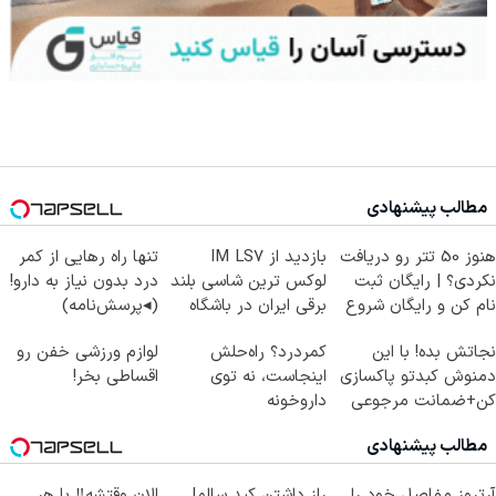
مطالب پیشنهادی
هنوز 50 تتر رو دریافت
بازدید از IM LS7
تنها راه رهایی از کمر
نکردی؟ | رایگان ثبت
لوکس ترین شاسی بلند
درد بدون نیاز به دارو!
نام کن و رایگان شروع
برقی ایران در باشگاه
(◂پرسش‌نامه)
کن!
انقلاب
نجاتش بده! با این
کمردرد؟ راه‌حلش
لوازم ورزشی خفن رو
دمنوش کبدتو پاکسازی
اینجاست، نه توی
اقساطی بخر!
کن+ضمانت مرجوعی
داروخونه
مطالب پیشنهادی
آرتروز مفاصل خود را
راز داشتن کبد سالم!
الان وقتشه‼️ با هر