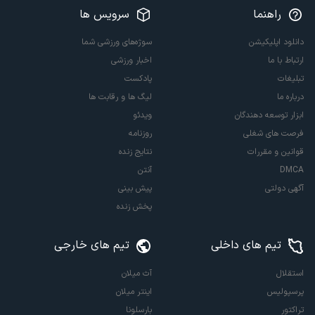
راهنما
سرویس ها
دانلود اپلیکیشن
سوژه‌های ورزشی شما
ارتباط با ما
اخبار ورزشی
تبلیغات
پادکست
درباره ما
لیگ ها و رقابت ها
ابزار توسعه دهندگان
ویدئو
فرصت های شغلی
روزنامه
قوانین و مقررات
نتایج زنده
DMCA
آنتن
آگهی دولتی
پیش بینی
پخش زنده
تیم های داخلی
تیم های خارجی
استقلال
آث میلان
پرسپولیس
اینتر میلان
تراکتور
بارسلونا