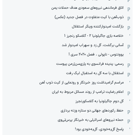
اتاق فرماندهی نیروهای سعودی هدف حملات یمن
ذوب‌آهن با کیت متفاوت در فصل جدید (عکس)
بازگشت امیدوارکننده وینگر استقلال
خلاصه بازی جاگیلونیا 2 - گلاسکو رنجرز 1
آسانی برگشت، گل زد و سهراب امیدوار شد
یوونتوس - ناپولی ، فصل 2020 سری آ
رسمی: پدیده فرانسوی به پاری‌سن‌ژرمن پیوست
استقلال با سه گل به استقبال لیگ رفت
مراسم گرامیداشت روز خبرنگار و رونمایی از کیت ذوب آهن
اعلام رضایت ترامپ از روند مسائل مربوط به ایران
گل دوم جاگیلونیا به گلاسکورنجرز
حفظ رکوردهای جهانی دو ستاره وزنه برداری
حمله نیروهای اسرائیلی به خبرنگار پرس‌تی‌وی
پاسخ گل‌به‌خودی، گل‌به‌خودی بود!