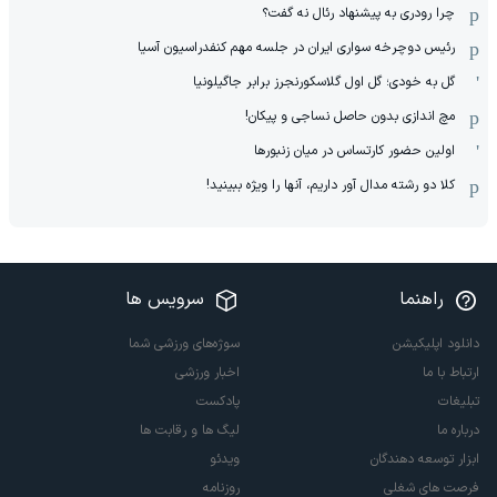
چرا رودری به پیشنهاد رئال نه گفت؟
رئیس دوچرخه سواری ایران در جلسه مهم کنفدراسیون آسیا
گل به خودی؛ گل اول گلاسکورنجرز برابر جاگیلونیا
مچ اندازی بدون حاصل نساجی و پیکان!
اولین حضور کارتساس در میان زنبورها
کلا دو‌ رشته مدال آور داریم، آنها را ویژه ببینید!
راهنما
سرویس ها
دانلود اپلیکیشن
سوژه‌های ورزشی شما
ارتباط با ما
اخبار ورزشی
تبلیغات
پادکست
درباره ما
لیگ ها و رقابت ها
ابزار توسعه دهندگان
ویدئو
فرصت های شغلی
روزنامه