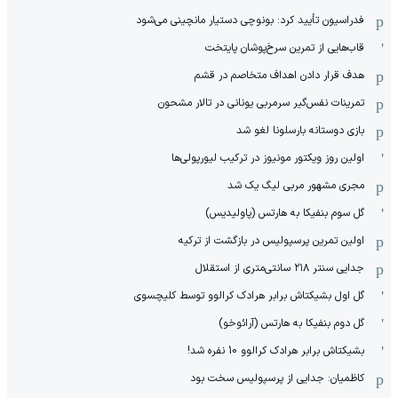
فدراسیون تأیید کرد: بونوچی دستیار مانچینی می‌شود
قاب‌هایی از تمرین سرخ‌پوشان پایتخت
هدف قرار دادن اهداف متخاصم در قشم
‏تمرینات نفس‌گیر سرمربی یونانی در تالار مشحون
بازی دوستانه بارسلونا لغو شد
اولین روز ویکتور مونیوز در ترکیب لیورپولی‌ها
مجری مشهور مربی لیگ یک شد
گل سوم بنفیکا به هارتس (پاولیدیس)
اولین تمرین پرسپولیس در بازگشت از ترکیه
جدایی سنتر ۲۱۸ سانتی‌متری از استقلال
گل اول بشیکتاش برابر هرادک کرالوو توسط کلیچسوی
گل دوم بنفیکا به هارتس (آرائوخو)
بشیکتاش برابر هرادک کرالوو 10 نفره شد!
کاظمیان: جدایی از پرسپولیس سخت بود