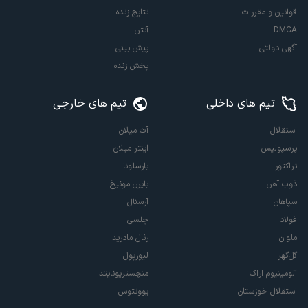
قوانین و مقررات
نتایج زنده
DMCA
آنتن
آگهی دولتی
پیش بینی
پخش زنده
تیم های داخلی
تیم های خارجی
استقلال
آث میلان
پرسپولیس
اینتر میلان
تراکتور
بارسلونا
ذوب آهن
بایرن مونیخ
سپاهان
آرسنال
فولاد
چلسی
ملوان
رئال مادرید
گل‌گهر
لیورپول
آلومینیوم اراک
منچستریونایتد
استقلال خوزستان
یوونتوس