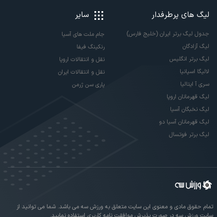
لیگ های پرطرفدار
سایر
جدول لیگ برتر ایران (خلیج فارس)
جام ملت های آسیا
لیگ آزادگان
رنکینگ فیفا
لیگ برتر انگلیس
نقل و انتقالات اروپا
لالیگا اسپانیا
نقل و انتقالات ایران
سری آ ایتالیا
پاری سن ژرمن
لیگ قهرمانان اروپا
لیگ نخبگان آسیا
لیگ قهرمانان آسیا دو
لیگ برتر فوتسال
تمام حقوق مادی و معنوی این سایت متعلق به ورزش سه می باشد. شما می توانید از
سایت ورزش سه در صورت پذیرش موافقت نامه کاربری استفاده نمایید.