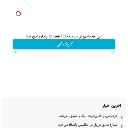
این هدیه رو از دست نده!! فقط تا پایان این ماه
گردونه شانس بدون 
کلیک کن!
›
‹
آخرین اخبار
فرعباسی با کلین‌شیت لیگ را شروع می‌کند
ستاره سابق برزیل در انگلیس باشگاه می‌خرد