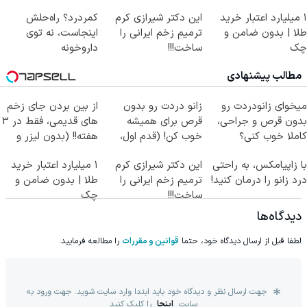
۱ میلیارد اعتبار خرید
این دکتر شیرازی کرم
کمردرد؟ راه‌حلش
طلا | بدون ضامن و
ترمیم زخم ایرانی را
اینجاست، نه توی
چک
ساخت!!!
داروخونه
مطالب پیشنهادی
میخوای زانودردت رو
زانو دردت رو بدون
از بین بردن جای زخم
بدون قرص و جراحی،
قرص برای همیشه
های قدیمی، فقط در 3
کاملا خوب کنی؟
خوب کن! (قدم اول،
هفته!! (بدون لیزر و
((پرسش‌نامه))
پرسش‌نامه)
جراحی)
با زاپیامکس، به راحتی
این دکتر شیرازی کرم
۱ میلیارد اعتبار خرید
درد زانو را درمان کنید!
ترمیم زخم ایرانی را
طلا | بدون ضامن و
ساخت!!!
چک
دیدگاه‌ها
لطفا قبل از ارسال دیدگاه خود، حتما
قوانین و مقررات
را مطالعه فرمایید.
جهت ارسال نظر و دیدگاه خود باید ابتدا وارد سایت شوید. جهت ورود به
سایت
اینجا
را کلیک کنید