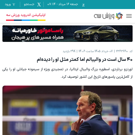
جمعه ۱۶ مرداد
-
07:14
جستجو
ورود
اپلیکیشن اندروید ورزش سه
کد:
2363890
07 خرداد 1405 ساعت 14:09
29K
بازدید
۴۰ سال است در والیبالم اما کمتر مثل او را دیده‌ام
لورنزو برناردی، اسطوره بزرگ والیبال ایتالیا، در تمجیدی ویژه از سیمونه جیانلی او را یکی
از کامل‌ترین پاسورهای تاریخ این کشور توصیف کرد.