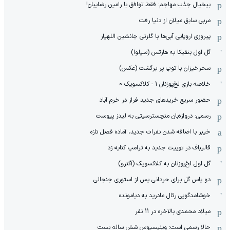
بیخیال جذب مهاجم: فقط توافق با رامین رضاییان!
مربی سابق میلان از دنیا رفت
پیروزی اروپایی آبی‌ها با گلزنی جانشین اللهیار
گل اول بنفیکا به هارتس (سیلوا)
سحرخیزان با توپ پر برگشت (عکس)
خلاصه بازی لخ‌پوزنان 1 - کلاکسویک 0
حضور سریع خریدهای جدید فراز در خرم آباد
رسمی: دروازه‌بان منچسترسیتی به لیدز پیوست
خیبر با اضافه شدن نفرات جدید، آماده فصل تازه
قالیباف در توییت جدید به ترامپ کنایه زد
گل اول لخ‌پوزنان به کلاکسویک (آگنرو)
دو پاس گل برای حردانی پس از استوری جنجالی
خوشامدگویی رئال مادرید به دیامونده
میلاد محمدی بالاخره در 11 نفر
حالا رسمی است: وینیسیوس شش ساله بست