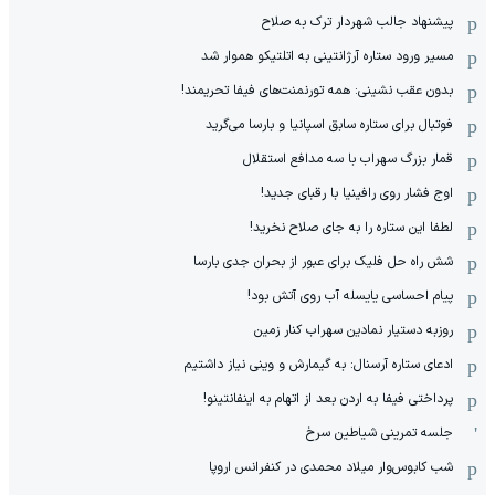
پیشنهاد جالب شهردار ترک به صلاح
مسیر ورود ستاره آرژانتینی به اتلتیکو هموار شد
بدون عقب نشینی: همه تورنمنت‌های فیفا تحریمند!
فوتبال برای ستاره سابق اسپانیا و بارسا می‌گرید
قمار بزرگ سهراب با سه مدافع استقلال
اوج فشار روی رافینیا با رقبای جدید!
لطفا این ستاره را به جای صلاح نخرید!
شش راه حل فلیک برای عبور از بحران جدی بارسا
پیام احساسی یایسله آب روی آتش بود!
روزبه دستیار نمادین سهراب کنار زمین
ادعای ستاره آرسنال: به گیمارش و وینی نیاز داشتیم
پرداختی فیفا به اردن بعد از اتهام به اینفانتینو!
جلسه تمرینی شیاطین سرخ
شب کابوس‌وار میلاد محمدی در کنفرانس اروپا