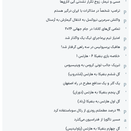
مسی و نیمار، زوج تکرار نشدنی آبی اناری‌ها
ترامپ: شخصاً در مذاکرات با ایران درگیر هستم
واکنش سرمربی نیوکسل به انتقال گیمارش به آرسنال
تمامی گل‌های کانادا در جام جهانی 2026
امتیاز تیم پرماجرای لیگ یک واگذار شد
هافبک پرسپولیس در سه راهی گرفتار شد!
خلاصه بازی بنفیکا 6 - هارتس 1
تبریک جالب تونی کروس به وینیسیوس
گل ششم بنفیکا به هارتس (شلدروپ)
یک گلر و یک مدافع مطرح در راه اصفهان
گل پنجم بنفیکا به هارتس (دوران)
گل اول هارتس به بنفیکا (رناد)
۹۹ درصد مطمئنم رودری از رئال سوءاستفاده کرد
مسیر ناگویا از فدراسیون می‌گذرد
گل چهارم بنفیکا به هارتس (پاولیدیس)