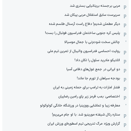
مربی برجسته بریتانیایی بستری شد
سرپرست سابق استقلال مربی پیکان شد
دیگر مطمئن شدیم! دفاع راست آرسنال طلسم شده
پلیس کره ‌جنوبی ساختمان فدراسیون فوتبال را بست!
چالش سخت شوت‌زنی با جمال موسیالا
روایت احساسی فدراسیون والیبال از تمرین تیم ملی
اتلتیکو مادرید سئول را تکان داد!
دو ایرانی در جمع غول‌های دفاعی آسیا
بودجه سپاهان از تورم جا ماند!
فشار امارات به ترامپ برای حمله زمینی به ایران
اختصاصی: بمب قرمز زیر پای رامین رضاییان
معارفه زیبا و تماشایی ووزینیا در ورزشگاه خانگی کولوکولو
ستاره رئال شیفته مورینیو شد: با او جام می‌بریم!
گزارش ویژه: مرگ تدریجی تیم اسطوره‌ای ورزش ایران