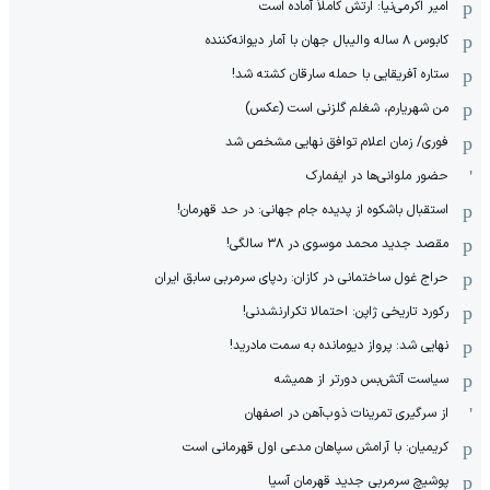
امیر اکرمی‌نیا: ارتش کاملاً آماده است
کابوس ۸ ساله والیبال جهان با آمار دیوانه‌کننده
ستاره آفریقایی با حمله سارقان کشته شد!
من شهریارم، شغلم گلزنی است (عکس)
فوری/ زمان اعلام توافق نهایی مشخص شد
حضور ملوانی‌ها در ایفمارک
استقبال باشکوه از پدیده جام جهانی: در حد قهرمان!
مقصد جدید محمد موسوی در ٣٨ سالگی!
حراج غول ساختمانی در کازان: ردپای سرمربی سابق ایران
رکورد تاریخی ژاپن: احتمالا تکرارنشدنی!
نهایی شد: پرواز دیومانده به سمت مادرید!
سیاست آتش‌بس دورتر از همیشه
از سرگیری تمرینات ذوب‌آهن در اصفهان
کریمیان: با آرامش سپاهان مدعی اول قهرمانی است
پوشیچ سرمربی جدید قهرمان آسیا