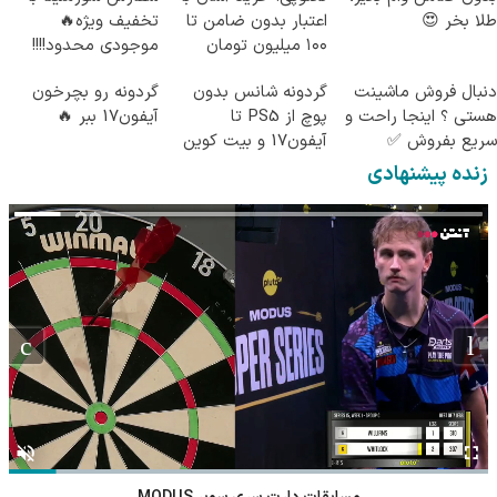
طلا بخر 😍
اعتبار بدون ضامن تا
تخفیف ویژه🔥
۱۰۰ میلیون تومان
موجودی محدود!!!!
دنبال فروش ماشینت
گردونه شانس بدون
گردونه رو بچرخون
هستی ؟ اینجا راحت و
پوچ از PS5 تا
آیفون17 ببر 🔥
سریع بفروش ✅
آیفون17 و بیت کوین
🔥
زنده پیشنهادی