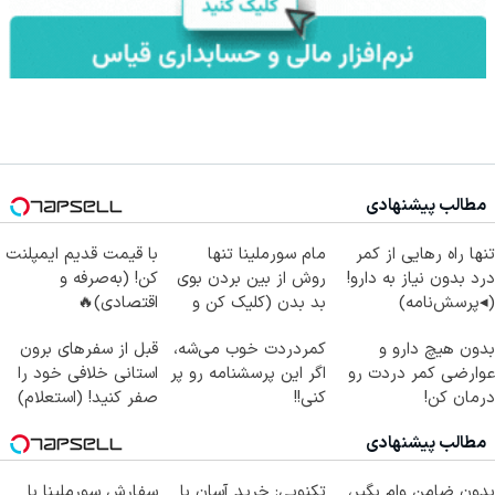
مطالب پیشنهادی
تنها راه رهایی از کمر
مام سورملینا تنها
با قیمت قدیم ایمپلنت
درد بدون نیاز به دارو!
روش از بین بردن بوی
کن! (به‌صرفه و
(◂پرسش‌نامه)
بد بدن (کلیک کن و
اقتصادی)🔥
مشاوره بگیر)
بدون هیچ دارو و
کمردردت خوب می‌شه،
قبل از سفرهای برون
عوارضی کمر دردت رو
اگر این پرسشنامه رو پر
استانی خلافی خود را
درمان کن!
کنی!!
صفر کنید! (استعلام)
(پرسش‌نامه)
مطالب پیشنهادی
بدون ضامن وام بگیر،
تکنوپی: خرید آسان با
سفارش سورملینا با