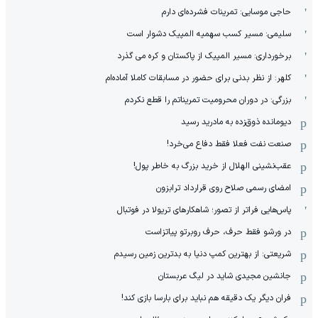
حاجی موسایی: تمرینات فشرده‌ای دارم
سلیمی: مسیر کسب سهمیه المپیک دشوار است
برخورداری: مسیر المپیک از پاکستان و کره می گذرد
کلهر: از نظر بدنی برای حضور در مسابقات کاملا آماده‌ام
بزرگی: در دوران محرومیت تمریناتم را قطع نکردم
دیومانده ذوق‌زده به مادرید رسید
صنعت نفت فعلا فقط دفاع می‌خرد!
عقب‌نشینی الهلال از خرید بزرگ به خاطر پول!
امضای رسمی صلاح روی قرارداد ترابزون
پاس‌هایی فراتر از تصور؛ شاهکارهای تریولا در فوتبال
در ورشو فقط حرف، حرف روبرتو پیاتزاست
شریعتی: از بهترین کمپ‌ دنیا به بدترین زمین‌ رسیدم
جانشین مجیدی شاید در لیگ عربستان
فران دیگر یک دقیقه هم نباید برای بارسا بازی کند!