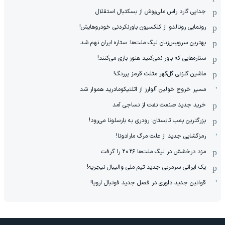
جدایی گارد راس ملی‌پوش از بسکتبال استقلال
رونمایی رونالدو از کلکسیون باورنکردنی خودروهایش!
بهترین سرویس‌زنان لیگ ملت‌ها: ستاره ایران نهم شد
ستاره‌هایی که باور نمی‌کنید هنوز بازی می‌کنند!
ماشین گلزنی گل‌گهر مثلث قرمز پررنگ!
مسیر خروج خولین آلوارز از اتلتیکومادرید هموار شد
خرید جدید صنعت نفت از نساجی آمد
بزرگترین بمب تابستان: رودری به بارسلونا می‌رود!
رمزگشایی جدید از علت مرگ مارادونا!
مزد درخشش در لیگ ملت‌ها ٢٠٢۶ را گرفت
یک ایرانی سرمربی جدید تیم ملی والیبال نیجریه!
قوانین جدید داوری در فصل جدید فوتبال اروپا!