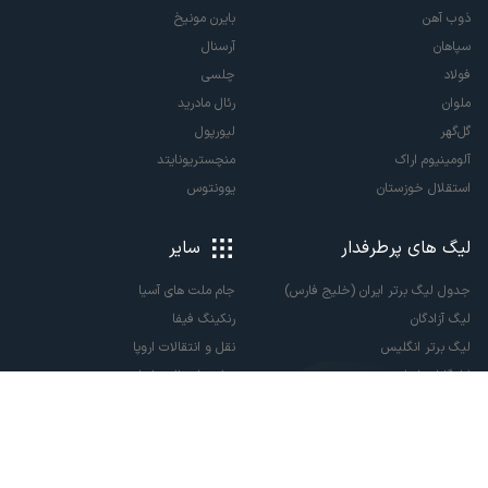
ذوب آهن
بایرن مونیخ
سپاهان
آرسنال
فولاد
چلسی
ملوان
رئال مادرید
گل‌گهر
لیورپول
آلومینیوم اراک
منچستریونایتد
استقلال خوزستان
یوونتوس
لیگ های پرطرفدار
سایر
جدول لیگ برتر ایران (خلیج فارس)
جام ملت های آسیا
لیگ آزادگان
رنکینگ فیفا
لیگ برتر انگلیس
نقل و انتقالات اروپا
لالیگا اسپانیا
نقل و انتقالات ایران
سری آ ایتالیا
پاری سن ژرمن
لیگ قهرمانان اروپا
لیگ نخبگان آسیا