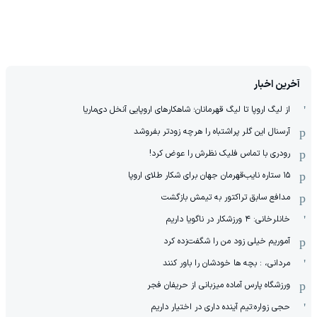
آخرین اخبار
از لیگ اروپا تا لیگ قهرمانان؛ شاهکارهای اروپایی آنخل دی‌ماریا
آرسنال این گلر پراشتباه را هرچه زودتر بفروشد
رودری با تماس فلیک نظرش را عوض کرد!
١۵ ستاره نایب‌قهرمان جهان برای شکار طلای اروپا
مدافع سابق تراکتور به تیمش بازگشت
خانلرخانی: ۴ ورزشکار در ناگویا داریم
آموریم خیلی زود من را شگفت‌زده کرد
مردانی، : بچه ها خودشان را باور کنند
ورزشگاه پارس آماده میزبانی از حریفان فجر
حجی زواره:تیم آینده داری در اختیار داریم