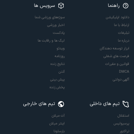
راهنما
سرویس ها
دانلود اپلیکیشن
سوژه‌های ورزشی شما
ارتباط با ما
اخبار ورزشی
تبلیغات
پادکست
درباره ما
لیگ ها و رقابت ها
ابزار توسعه دهندگان
ویدئو
فرصت های شغلی
روزنامه
قوانین و مقررات
نتایج زنده
DMCA
آنتن
آگهی دولتی
پیش بینی
پخش زنده
تیم های داخلی
تیم های خارجی
استقلال
آث میلان
پرسپولیس
اینتر میلان
تراکتور
بارسلونا