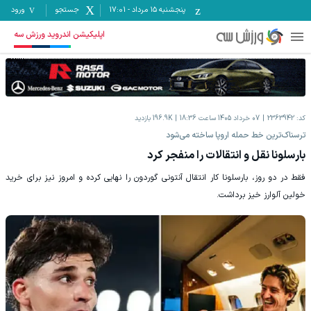
پنجشنبه ۱۵ مرداد
-
17:01
جستجو
ورود
اپلیکیشن اندروید ورزش سه
کد:
2363942
07 خرداد 1405 ساعت 18:36
196.9K
بازدید
ترسناک‌ترین خط حمله اروپا ساخته می‌شود
بارسلونا نقل و انتقالات را منفجر کرد
فقط در دو روز، بارسلونا کار انتقال آنتونی گوردون را نهایی کرده و امروز نیز برای خرید
خولین آلوارز خیز برداشت.