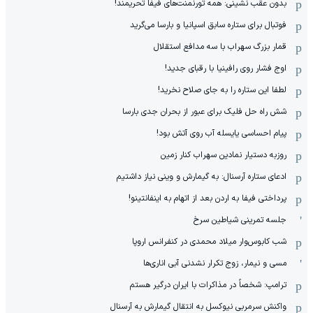
بدون عقب نشینی: همه تورنمنت‌های فیفا تحریمند!
فوتبال برای ستاره سابق اسپانیا و بارسا می‌گرید
قمار بزرگ سهراب با سه مدافع استقلال
اوج فشار روی رافینیا با رقبای جدید!
لطفا این ستاره را به جای صلاح نخرید!
شش راه حل فلیک برای عبور از بحران جدی بارسا
پیام احساسی یایسله آب روی آتش بود!
روزبه دستیار نمادین سهراب کنار زمین
ادعای ستاره آرسنال: به گیمارش و وینی نیاز داشتیم
پرداختی فیفا به اردن بعد از اتهام به اینفانتینو!
جلسه تمرینی شیاطین سرخ
شب کابوس‌وار میلاد محمدی در کنفرانس اروپا
مسی و نیمار، زوج تکرار نشدنی آبی اناری‌ها
ترامپ: شخصاً در مذاکرات با ایران درگیر هستم
واکنش سرمربی نیوکسل به انتقال گیمارش به آرسنال