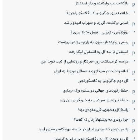
بازگشت امیدوارکننده وینگر استقلال
خلاصه بازی جاگیلونیا 2 - گلاسکو رنجرز 1
آسانی برگشت، گل زد و سهراب امیدوار شد
یوونتوس - ناپولی ، فصل 2020 سری آ
رسمی: پدیده فرانسوی به پاری‌سن‌ژرمن پیوست
استقلال با سه گل به استقبال لیگ رفت
مراسم گرامیداشت روز خبرنگار و رونمایی از کیت ذوب آهن
اعلام رضایت ترامپ از روند مسائل مربوط به ایران
گل دوم جاگیلونیا به گلاسکورنجرز
حفظ رکوردهای جهانی دو ستاره وزنه برداری
حمله نیروهای اسرائیلی به خبرنگار پرس‌تی‌وی
پاسخ گل‌به‌خودی، گل‌به‌خودی بود!
چرا رودری به پیشنهاد رئال نه گفت؟
رئیس دوچرخه سواری ایران در جلسه مهم کنفدراسیون آسیا
گل به خودی؛ گل اول گلاسکورنجرز برابر جاگیلونیا