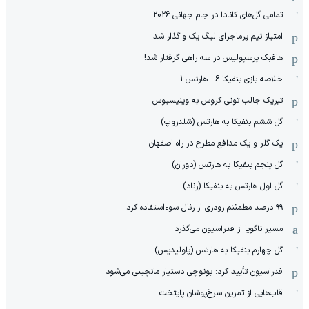
تمامی گل‌های کانادا در جام جهانی 2026
امتیاز تیم پرماجرای لیگ یک واگذار شد
هافبک پرسپولیس در سه راهی گرفتار شد!
خلاصه بازی بنفیکا 6 - هارتس 1
تبریک جالب تونی کروس به وینیسیوس
گل ششم بنفیکا به هارتس (شلدروپ)
یک گلر و یک مدافع مطرح در راه اصفهان
گل پنجم بنفیکا به هارتس (دوران)
گل اول هارتس به بنفیکا (رناد)
۹۹ درصد مطمئنم رودری از رئال سوءاستفاده کرد
مسیر ناگویا از فدراسیون می‌گذرد
گل چهارم بنفیکا به هارتس (پاولیدیس)
فدراسیون تأیید کرد: بونوچی دستیار مانچینی می‌شود
قاب‌هایی از تمرین سرخ‌پوشان پایتخت