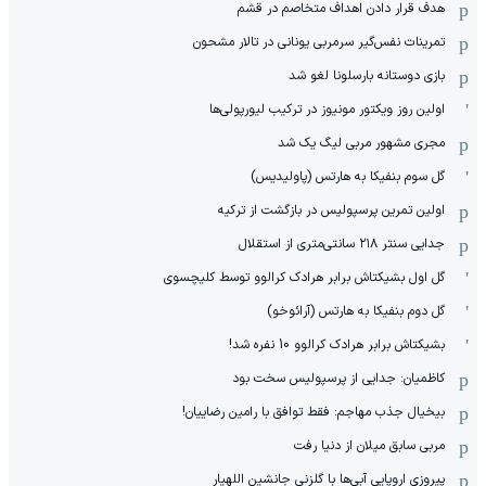
هدف قرار دادن اهداف متخاصم در قشم
‏تمرینات نفس‌گیر سرمربی یونانی در تالار مشحون
بازی دوستانه بارسلونا لغو شد
اولین روز ویکتور مونیوز در ترکیب لیورپولی‌ها
مجری مشهور مربی لیگ یک شد
گل سوم بنفیکا به هارتس (پاولیدیس)
اولین تمرین پرسپولیس در بازگشت از ترکیه
جدایی سنتر ۲۱۸ سانتی‌متری از استقلال
گل اول بشیکتاش برابر هرادک کرالوو توسط کلیچسوی
گل دوم بنفیکا به هارتس (آرائوخو)
بشیکتاش برابر هرادک کرالوو 10 نفره شد!
کاظمیان: جدایی از پرسپولیس سخت بود
بیخیال جذب مهاجم: فقط توافق با رامین رضاییان!
مربی سابق میلان از دنیا رفت
پیروزی اروپایی آبی‌ها با گلزنی جانشین اللهیار