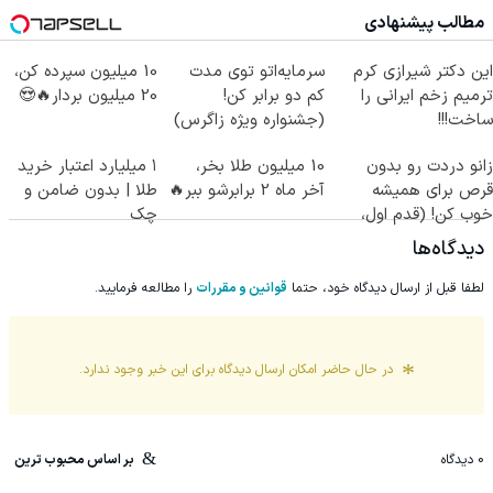
مطالب پیشنهادی
این دکتر شیرازی کرم
سرمایه‌اتو توی مدت
10 میلیون سپرده کن،
ترمیم زخم ایرانی را
کم دو برابر کن!
20 میلیون بردار🔥😍
ساخت!!!
(جشنواره ویژه زاگرس)
🔥
زانو دردت رو بدون
10 میلیون طلا بخر،
۱ میلیارد اعتبار خرید
قرص برای همیشه
آخر ماه 2 برابرشو ببر🔥
طلا | بدون ضامن و
خوب کن! (قدم اول،
چک
پرسش‌نامه)
دیدگاه‌ها
لطفا قبل از ارسال دیدگاه خود، حتما
قوانین و مقررات
را مطالعه فرمایید.
در حال حاضر امکان ارسال دیدگاه برای این
خبر
وجود ندارد.
0
دیدگاه
بر اساس محبوب ترین