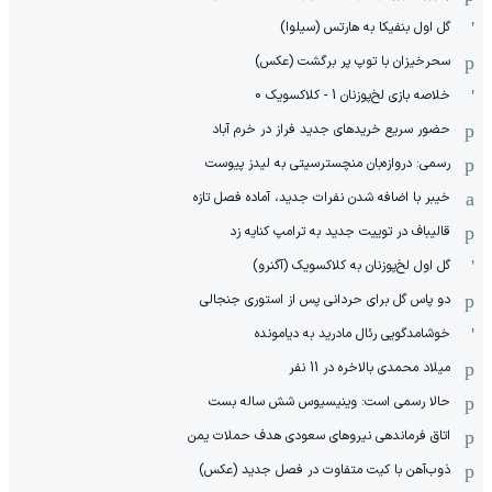
گل اول بنفیکا به هارتس (سیلوا)
سحرخیزان با توپ پر برگشت (عکس)
خلاصه بازی لخ‌پوزنان 1 - کلاکسویک 0
حضور سریع خریدهای جدید فراز در خرم آباد
رسمی: دروازه‌بان منچسترسیتی به لیدز پیوست
خیبر با اضافه شدن نفرات جدید، آماده فصل تازه
قالیباف در توییت جدید به ترامپ کنایه زد
گل اول لخ‌پوزنان به کلاکسویک (آگنرو)
دو پاس گل برای حردانی پس از استوری جنجالی
خوشامدگویی رئال مادرید به دیامونده
میلاد محمدی بالاخره در 11 نفر
حالا رسمی است: وینیسیوس شش ساله بست
اتاق فرماندهی نیروهای سعودی هدف حملات یمن
ذوب‌آهن با کیت متفاوت در فصل جدید (عکس)