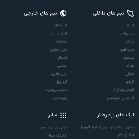
تیم های داخلی
تیم های خارجی
استقلال
آث میلان
پرسپولیس
اینتر میلان
تراکتور
بارسلونا
ذوب آهن
بایرن مونیخ
سپاهان
آرسنال
فولاد
چلسی
ملوان
رئال مادرید
گل‌گهر
لیورپول
آلومینیوم اراک
منچستریونایتد
استقلال خوزستان
یوونتوس
لیگ های پرطرفدار
سایر
جدول لیگ برتر ایران (خلیج فارس)
جام ملت های آسیا
لیگ آزادگان
رنکینگ فیفا