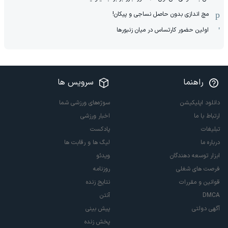
مچ اندازی بدون حاصل نساجی و پیکان!
اولین حضور کارتساس در میان زنبورها
راهنما
سرویس ها
دانلود اپلیکیشن
سوژه‌های ورزشی شما
ارتباط با ما
اخبار ورزشی
تبلیغات
پادکست
درباره ما
لیگ ها و رقابت ها
ابزار توسعه دهندگان
ویدئو
فرصت های شغلی
روزنامه
قوانین و مقررات
نتایج زنده
DMCA
آنتن
آگهی دولتی
پیش بینی
پخش زنده