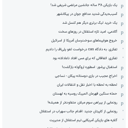
یک بازیکن ۳۸ ساله جانشین مرتضی شریفی شد!
آسیب‌دیدگی شدید مدافع جوان در پیکانشهر
یک خرید لیگ برتری دیگر هم کنسل شد
آکادمی، امید تازه استقلال در روزهای سخت
خروج هواپیماهای سوخت‌رسان آمریکا از اسرائیل
تفکری: به دادگاه cas درخواست لغو پلی‌اف را دادیم
تفکری: اتفاقاتی که برای مس افتاد ناعادلانه بود
استقبال پرشور: اسطوره اروگوئه بازگشت!
اخراج عجیب در بازی دوستانه پیکان - نساجی
لحظه به لحظه با اخبار نقل و انتقالات ایران
حمله سنگین قهرمان المپیک روسیه به لهستان
رونمایی از پیراهن سوم میلان: متفاوت‌تر از همیشه!
رونمایی از کاپیتان جدید؛ اقدام جالب سهراب در استقلال
گلایه های بازیکن آمریکایی تیم استقلال از مدیریت