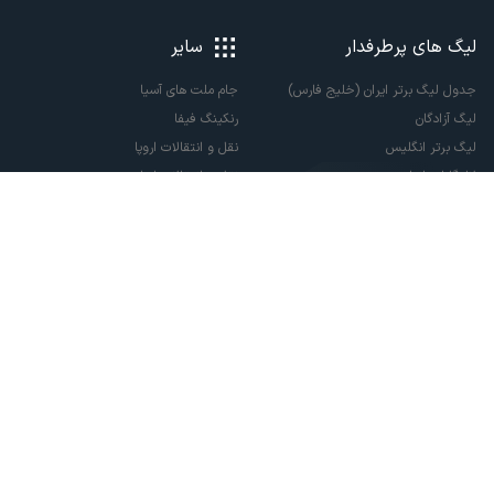
لیگ های پرطرفدار
سایر
جدول لیگ برتر ایران (خلیج فارس)
جام ملت های آسیا
لیگ آزادگان
رنکینگ فیفا
لیگ برتر انگلیس
نقل و انتقالات اروپا
لالیگا اسپانیا
نقل و انتقالات ایران
سری آ ایتالیا
پاری سن ژرمن
لیگ قهرمانان اروپا
لیگ نخبگان آسیا
لیگ قهرمانان آسیا دو
لیگ برتر فوتسال
تمام حقوق مادی و معنوی این سایت متعلق به ورزش سه می باشد. شما می توانید از