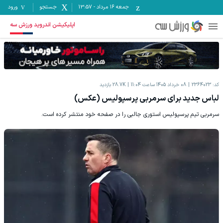
جمعه ۱۶ مرداد
-
13:57
جستجو
ورود
اپلیکیشن اندروید ورزش سه
کد:
2364023
08 خرداد 1405 ساعت 11:04
28.7K
بازدید
لباس جدید برای سرمربی پرسپولیس (عکس)
سرمربی تیم پرسپولیس استوری جالبی را در صفحه خود منتشر کرده است.