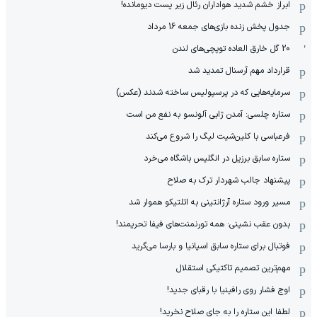
ابراز خشم شدید هواداران رئال زیر پست دیومانده!
جدول پخش زنده بازی‌های جمعه 16 مرداد
20 گل خارق العاده توپچی‌های لندن
قرارداد مهم آرسنال تمدید شد
سرمایه‌هایی که در پرسپولیس ساخته شدند (عکس)
ستاره چلسی: آمدن ژابی آلونسو به نفع من است
فرعباسی با کلین‌شیت لیگ را شروع می‌کند
ستاره سابق برزیل در انگلیس باشگاه می‌خرد
پیشنهاد جالب شهردار ترک به صلاح
مسیر ورود ستاره آرژانتینی به اتلتیکو هموار شد
بدون عقب نشینی: همه تورنمنت‌های فیفا تحریمند!
فوتبال برای ستاره سابق اسپانیا و بارسا می‌گرید
مهم‌ترین تصمیم تاکتیکی استقلال
اوج فشار روی رافینیا با رقبای جدید!
لطفا این ستاره را به جای صلاح نخرید!