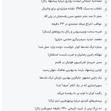
مصاحبه جنجالی ایجنت رودری درباره پیشنهاد رئال!
انقلاب به سبک FIVB: نقشه میلیاردی برای والیبال
صفر تا صد عدم حضور مس رفسنجان در پلی آف
عواقب اخراج میلاد محمدی در 33 دقیقه
ضربه سخت وینیسیوس و رئال به رویاهای آرسنال!
مقصد جدید سرمربیگری مجتبی جباری!
ستاره لیگ ملت‌ها کولر خواست، دولت وارد عمل شد!
مهلکه رامین رضاییان و ضرب شست استقلال!
مدیر خبرساز فدراسیون فوتبال در قشم
اولین پیشنهاد بارسا به بهترین هافبک جهان رسید
یک ژاپنی مشهور جایگزین بهترین بازیکن لیگ ملت‌ها
سوپراستاری که در یک کلام "حیف" شد!
رقیب ایران با توپ پر به روسیه می‌آید
پرسش‌های کلیدی درباره پرمهره‌ترین تیم لیگ!
نه بزرگ پس از خرید تاریخی: ۲۴۰ دقیقه جنون‌آمیز رئال!