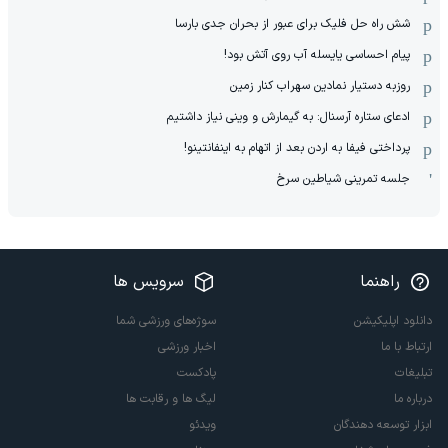
شش راه حل فلیک برای عبور از بحران جدی بارسا
پیام احساسی یایسله آب روی آتش بود!
روزبه دستیار نمادین سهراب کنار زمین
ادعای ستاره آرسنال: به گیمارش و وینی نیاز داشتیم
پرداختی فیفا به اردن بعد از اتهام به اینفانتینو!
جلسه تمرینی شیاطین سرخ
راهنما
سرویس ها
دانلود اپلیکیشن
سوژه‌های ورزشی شما
ارتباط با ما
اخبار ورزشی
تبلیغات
پادکست
درباره ما
لیگ ها و رقابت ها
ابزار توسعه دهندگان
ویدئو