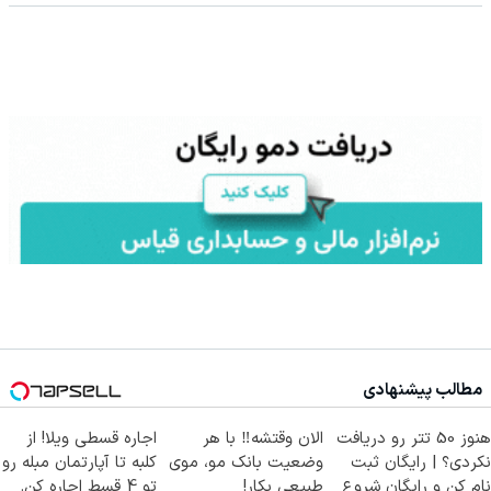
مطالب پیشنهادی
هنوز 50 تتر رو دریافت
الان وقتشه‼️ با هر
اجاره‌ قسطی ویلا! از
نکردی؟ | رایگان ثبت
وضعیت بانک مو، موی
کلبه تا آپارتمان مبله رو
نام کن و رایگان شروع
طبیعی بکار!
تو 4 قسط اجاره کن.