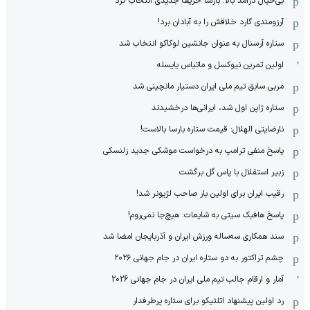
بی‌خیال درآمد بالا: بارسا حریف جدیدی انتخاب کرد
آرزومندی گارد خلاقش را به آبادان برد!
ستاره آرسنال به عنوان جانشین لوکاکو انتخاب شد
اولین تمرین نیوکسل و ماتیاس یایسله
مربی سابق تیم ملی ایران دستیار مانچینی شد
ستاره ژاپن اول شد، ایرانی‌ها درخشیدند
نارضایتی الهلال: قیمت ستاره بارسا بالاست!
پاسخ منفی ترامپ به درخواست موشکی جدید زلنسکی
زبیر استقلال با پاس گل برگشت
رقیب ایران برای اولین بار صاحب لژیونر شد!
پاسخ هافبک سیتی به شایعات: هیچ‌جا نمی‌روم!
سند همکاری سه‌ساله‌ ‌ورزش ایران و آذربایجان امضا شد
چشم تراکتور به دو ستاره ایران در جام جهانی ۲۰۲۶
آمار و ارقام جالب تیم ملی ایران در جام جهانی 2026
رد اولین پیشنهاد اتلتیکو برای ستاره پرطرفدار