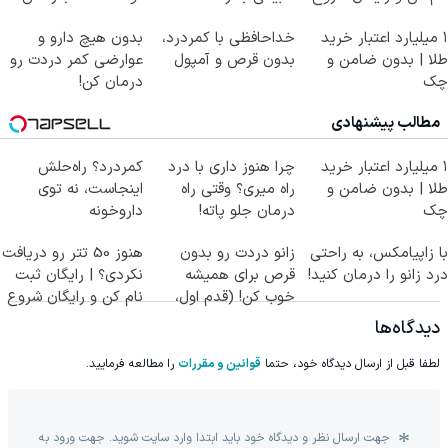
کن!
۱ میلیارد اعتبار خرید
خداحافظی با کمردرد،
بدون هیچ دارو و
طلا | بدون ضامن و
بدون قرص و آمپول
عوارضی کمر دردت رو
چک
درمان کن!
(پرسش‌نامه)
مطالب پیشنهادی
۱ میلیارد اعتبار خرید
چرا هنوز داری با درد
کمردرد؟ راه‌حلش
طلا | بدون ضامن و
راه میری؟ وقتی راه
اینجاست، نه توی
چک
درمان جلو پاته!
داروخونه
با زاپیامکس، به راحتی
زانو دردت رو بدون
هنوز 50 تتر رو دریافت
درد زانو را درمان کنید!
قرص برای همیشه
نکردی؟ | رایگان ثبت
خوب کن! (قدم اول،
نام کن و رایگان شروع
پرسش‌نامه)
کن!
دیدگاه‌ها
لطفا قبل از ارسال دیدگاه خود، حتما
قوانین و مقررات
را مطالعه فرمایید.
جهت ارسال نظر و دیدگاه خود باید ابتدا وارد سایت شوید. جهت ورود به