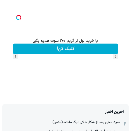
با خرید اول از گریم 200 سوت هدیه بگیر
گردونه شانس بدون پوچ از
کلیک کن!
›
‹
آخرین اخبار
صید ماهی بعد از شکار طلای لیگ ملت‌ها(عکس)