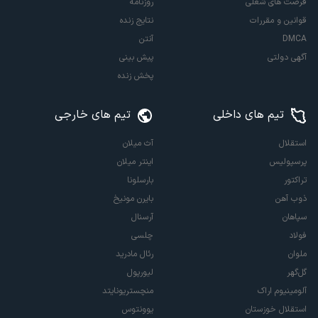
فرصت های شغلی
روزنامه
قوانین و مقررات
نتایج زنده
DMCA
آنتن
آگهی دولتی
پیش بینی
پخش زنده
تیم های داخلی
تیم های خارجی
استقلال
آث میلان
پرسپولیس
اینتر میلان
تراکتور
بارسلونا
ذوب آهن
بایرن مونیخ
سپاهان
آرسنال
فولاد
چلسی
ملوان
رئال مادرید
گل‌گهر
لیورپول
آلومینیوم اراک
منچستریونایتد
استقلال خوزستان
یوونتوس