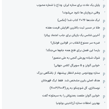
پایان یک عادت برای ستاره ایران: وداع با شماره محبوب
وقتی دروازبان ها نابود می‌شوند!
لیگ ملت‌ها ٢٠٢۶ کتاب شد! (عکس)
طلا در مسیر ثبت بالاترین افزایش قیمت هفته
آخرین شانس یک بازیکن برای جلب اعتماد پیاتزا
ضربه سر ممنوع؛انقلاب در قوانین فوتبال؟
بارسا این فصل برای فتح همه جام‌ها می‌جنگد!
شوک شبانه پورعلی گنجی به علی منصور!
خولین آلوارز و 5 سوپرگل کلاس جهانی!
ستاره یوونتوس چشم انتظار پیشنهاد از باشگاهی بزرگ
هدف اصلی بایرن مشخص شد: فقط لیگ قهرمانان
نوستالژی، گل شوچنکو به رم (2003/2004)
خولین آلوارز مقصد بعدی‌اش را به سیمئونه گفت
بهترین لحظات ستاره آرژانتینی بولونیا