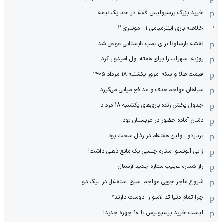
خرید بزرگ پرسپولیس فعلا در حد یک نیمه
خلاصه بازی اینترمیامی 1 - مونتری 2
نقشه بارسلونا برای بمب تابستانی عوض شد
روزبه، سهراب را برای هفته اول امیدوار کرد
قیمت طلا و سکه امروز یکشنبه ۱۸ مرداد ۱۴۰۵
سپاهان مهاجم هدف و مدافع میانی می‌گیرد
جدول پخش زنده بازی‌های یکشنبه 18 مرداد
دشان آماده حضور در عربستان بود
برناردو: اولین هفته‌ام در رئال سخت بود
ژابی آلونسو: ستاره چلسی یک مانع ذهنی داشت!
راز شماره عجیب ستاره جدید آرسنال
شروع ماجراجویی مهاجم اسبق استقلال در لیگ دو
چرا تمام دنیا تد لاسو را دوست دارند؟
لیست خرید پرسپولیس با 10 چهره جدید!