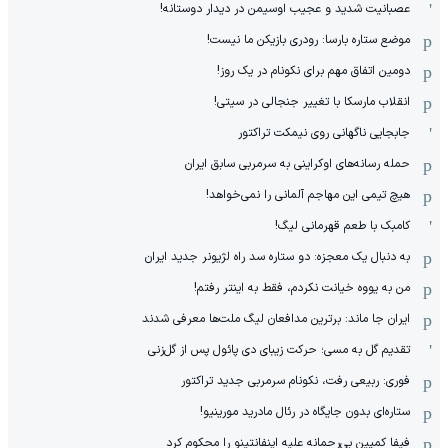
عصبانیت شدید و عجیب اوسیمن در دیدار دوستانه!
موضع ستاره بارسا: رودری بازیکن ما نیست!
دومین اتفاق مهم برای نکونام در یک روز!
انقلاب مارسکا با تغییر جنجالی در سیتی!
جابجایی ناگهانی روی نیمکت تراکتور
حمله رسانه‌های اوکراینی به سرمربی سابق ایران
هیچ‌ تیمی این مهاجم آلمانی را نمی‌خواهد!
کامبک با طعم قهرمانی لیگ!
به دنبال یک معجزه: دو ستاره سد راه لژیونر جدید ایران
من به یووه خیانت نکردم، فقط به اینتر رفتم!
ایران جا ماند: برترین مدافعان لیگ ملت‌ها معرفی شدند
تقدیم گل به مسی؛ حرکت زیبای دی پائول پس از گل‌زنی
فوری: ربیعی رفت، نکونام سرمربی جدید تراکتور
ستاره‌ای بدون جایگاه در رئال مادرید مورینیو!
فیفا کمپین بی‌رحمانه علیه اینفانتینو را محکوم کرد