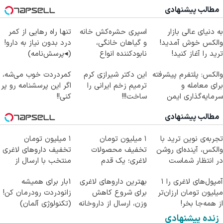
مطالب پیشنهادی
به دنیای عالی بازار
اسپری حشره‌کش خانه
تنها راه رهایی از کمر
والکس خوش آمدید!
و گیاهان خانگی،
درد بدون نیاز به دارو!
ترید را آغاز کنید!
نابودکننده انواع
(◂پرسش‌نامه)
حشرات خانگی و آفات
والکس: پلتفرم پیشرفته
این دکتر شیرازی کرم
کمردردت خوب می‌شه،
برای معامله و
ترمیم زخم ایرانی را
اگر این پرسشنامه رو پر
سرمایه‌گذاری ایمن
ساخت!!!
کنی!!
مطالب پیشنهادی
تجربه‌ی نوین ترید با
۱ میلیون تومان
۱ میلیون تومان
والکس، آینده‌ای روشن
تخفیف محصولات
تخفیف داروهای لاغری
در انتظار شماست
لاغری؛ یک قدم
منتخب با ارسال از
نزدیک‌تر به شروع
داروخانه نزدیکت
آمپول‌های لاغری را ۱
بهترین داروهای لاغری
1بار برای همیشه
کاهش وزن
میلیون تومان ارزان‌تر
برای شروع کاهش
زانودردت رودرمان کن!
از همه‌جا بخر!
وزن، ارسال از داروخانه
(تکنولوژی آلمان)
های نزدیکت!
◂پرسشنامه▸
زنده پیشنهادی