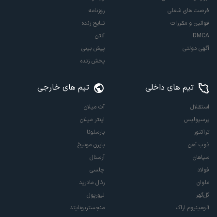
فرصت های شغلی
روزنامه
قوانین و مقررات
نتایج زنده
DMCA
آنتن
آگهی دولتی
پیش بینی
پخش زنده
تیم های داخلی
تیم های خارجی
استقلال
آث میلان
پرسپولیس
اینتر میلان
تراکتور
بارسلونا
ذوب آهن
بایرن مونیخ
سپاهان
آرسنال
فولاد
چلسی
ملوان
رئال مادرید
گل‌گهر
لیورپول
آلومینیوم اراک
منچستریونایتد