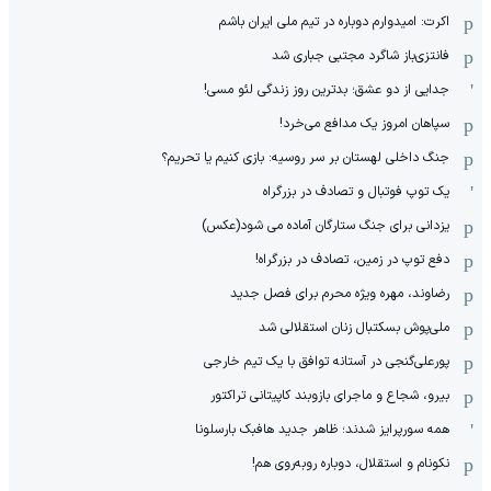
اکرت: امیدوارم دوباره در تیم ملی ایران باشم
فانتزی‌باز شاگرد مجتبی جباری شد
جدایی از دو عشق؛ بدترین روز زندگی لئو مسی!
سپاهان امروز یک مدافع می‌خرد!
جنگ داخلی لهستان بر سر روسیه: بازی کنیم یا تحریم؟
یک توپ فوتبال و تصادف در بزرگراه
یزدانی برای جنگ ستارگان آماده می شود(عکس)
دفع توپ در زمین، تصادف در بزرگراه!
رضاوند، مهره ویژه محرم برای فصل جدید
ملی‌پوش بسکتبال زنان استقلالی شد
پورعلی‌گنجی در آستانه توافق با یک تیم خارجی
بیرو، شجاع و ماجرای بازوبند کاپیتانی تراکتور
همه سورپرایز شدند؛ ظاهر جدید هافبک بارسلونا
نکونام و استقلال، دوباره روبه‌روی هم!