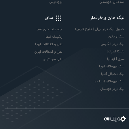
استقلال خوزستان
یوونتوس
لیگ های پرطرفدار
سایر
جدول لیگ برتر ایران (خلیج فارس)
جام ملت های آسیا
لیگ آزادگان
رنکینگ فیفا
لیگ برتر انگلیس
نقل و انتقالات اروپا
لالیگا اسپانیا
نقل و انتقالات ایران
سری آ ایتالیا
پاری سن ژرمن
لیگ قهرمانان اروپا
لیگ نخبگان آسیا
لیگ قهرمانان آسیا دو
لیگ برتر فوتسال