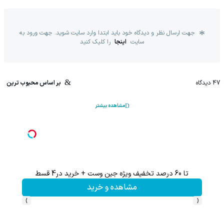
جهت ارسال نظر و دیدگاه خود باید ابتدا وارد سایت شوید. جهت ورود به
سایت
اینجا
را کلیک کنید
47
دیدگاه
بر اساس محبوب ترین
مشاهده بیشتر
تا 60 درصد تخفیف ویژه جین وست + خرید در4 قسط
تا %60 تخفیف محصولات جین وست + خرید در 4 
مشاهده و خرید
›
‹