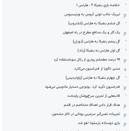
خلاصه بازی بنفیکا 6 - هارتس 1
تبریک جالب تونی کروس به وینیسیوس
گل ششم بنفیکا به هارتس (شلدروپ)
یک گلر و یک مدافع مطرح در راه اصفهان
گل پنجم بنفیکا به هارتس (دوران)
گل اول هارتس به بنفیکا (رناد)
۹۹ درصد مطمئنم رودری از رئال سوءاستفاده کرد
مسیر ناگویا از فدراسیون می‌گذرد
گل چهارم بنفیکا به هارتس (پاولیدیس)
فدراسیون تأیید کرد: بونوچی دستیار مانچینی می‌شود
قاب‌هایی از تمرین سرخ‌پوشان پایتخت
هدف قرار دادن اهداف متخاصم در قشم
‏تمرینات نفس‌گیر سرمربی یونانی در تالار مشحون
بازی دوستانه بارسلونا لغو شد