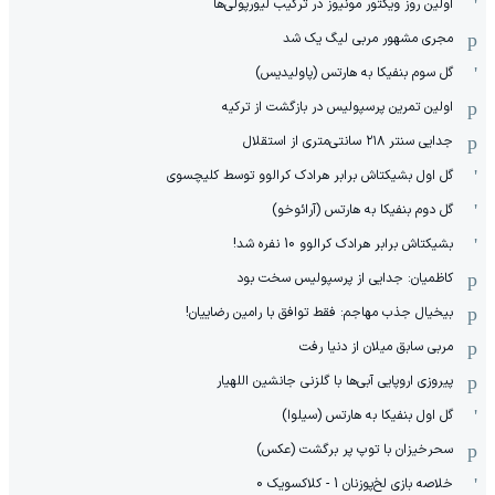
اولین روز ویکتور مونیوز در ترکیب لیورپولی‌ها
مجری مشهور مربی لیگ یک شد
گل سوم بنفیکا به هارتس (پاولیدیس)
اولین تمرین پرسپولیس در بازگشت از ترکیه
جدایی سنتر ۲۱۸ سانتی‌متری از استقلال
گل اول بشیکتاش برابر هرادک کرالوو توسط کلیچسوی
گل دوم بنفیکا به هارتس (آرائوخو)
بشیکتاش برابر هرادک کرالوو 10 نفره شد!
کاظمیان: جدایی از پرسپولیس سخت بود
بیخیال جذب مهاجم: فقط توافق با رامین رضاییان!
مربی سابق میلان از دنیا رفت
پیروزی اروپایی آبی‌ها با گلزنی جانشین اللهیار
گل اول بنفیکا به هارتس (سیلوا)
سحرخیزان با توپ پر برگشت (عکس)
خلاصه بازی لخ‌پوزنان 1 - کلاکسویک 0