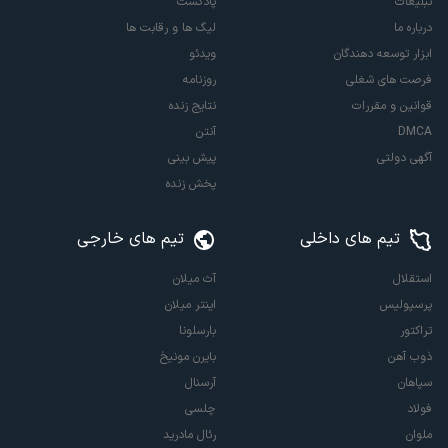
تبلیغات
پادکست
درباره ما
لیگ ها و رقابت ها
ابزار توسعه دهندگان
ویدئو
فرصت های شغلی
روزنامه
قوانین و مقررات
نتایج زنده
DMCA
آنتن
آگهی دولتی
پیش بینی
پخش زنده
تیم های داخلی
تیم های خارجی
استقلال
آث میلان
پرسپولیس
اینتر میلان
تراکتور
بارسلونا
ذوب آهن
بایرن مونیخ
سپاهان
آرسنال
فولاد
چلسی
ملوان
رئال مادرید