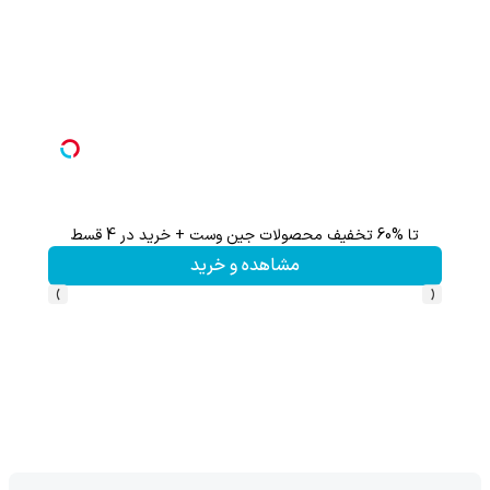
تا %60 تخفیف محصولات جین وست + خرید در 4 قسط
تا 60 درصد تخفیف ویژه جین وست + خرید در4 قسط
مشاهده و خرید
›
‹