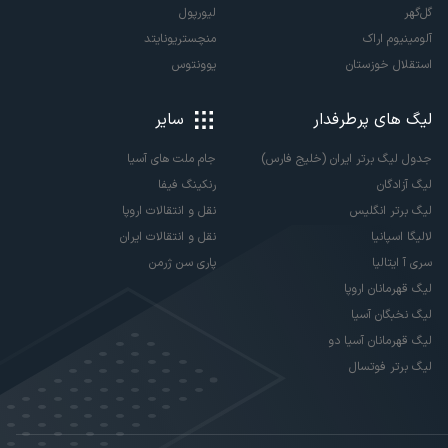
گل‌گهر
لیورپول
آلومینیوم اراک
منچستریونایتد
استقلال خوزستان
یوونتوس
لیگ های پرطرفدار
سایر
جدول لیگ برتر ایران (خلیج فارس)
جام ملت های آسیا
لیگ آزادگان
رنکینگ فیفا
لیگ برتر انگلیس
نقل و انتقالات اروپا
لالیگا اسپانیا
نقل و انتقالات ایران
سری آ ایتالیا
پاری سن ژرمن
لیگ قهرمانان اروپا
لیگ نخبگان آسیا
لیگ قهرمانان آسیا دو
لیگ برتر فوتسال