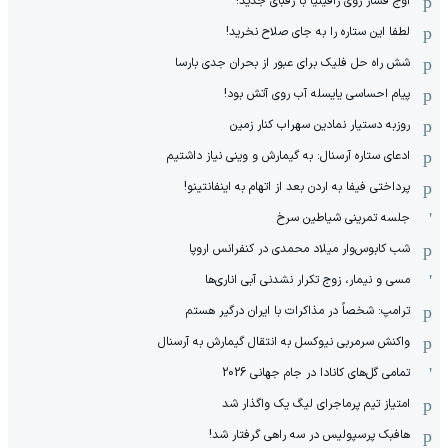
اوج فشار روی رافینیا با رقبای جدید!
لطفا این ستاره را به جای صلاح نخرید!
شش راه حل فلیک برای عبور از بحران جدی بارسا
پیام احساسی یایسله آب روی آتش بود!
روزبه دستیار نمادین سهراب کنار زمین
ادعای ستاره آرسنال: به گیمارش و وینی نیاز داشتیم
پرداختی فیفا به اردن بعد از اتهام به اینفانتینو!
جلسه تمرینی شیاطین سرخ
شب کابوس‌وار میلاد محمدی در کنفرانس اروپا
مسی و نیمار، زوج تکرار نشدنی آبی اناری‌ها
ترامپ: شخصاً در مذاکرات با ایران درگیر هستم
واکنش سرمربی نیوکسل به انتقال گیمارش به آرسنال
تمامی گل‌های کانادا در جام جهانی 2026
امتیاز تیم پرماجرای لیگ یک واگذار شد
هافبک پرسپولیس در سه راهی گرفتار شد!