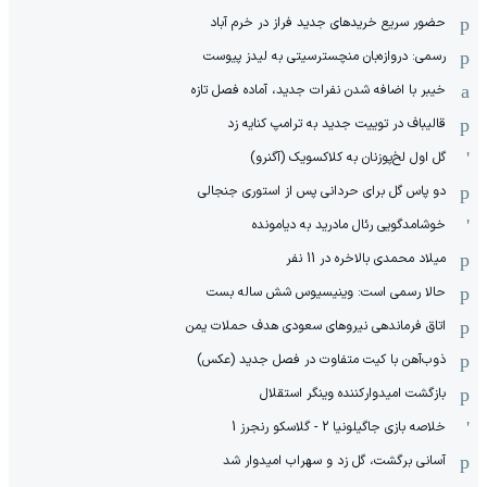
حضور سریع خریدهای جدید فراز در خرم آباد
رسمی: دروازه‌بان منچسترسیتی به لیدز پیوست
خیبر با اضافه شدن نفرات جدید، آماده فصل تازه
قالیباف در توییت جدید به ترامپ کنایه زد
گل اول لخ‌پوزنان به کلاکسویک (آگنرو)
دو پاس گل برای حردانی پس از استوری جنجالی
خوشامدگویی رئال مادرید به دیامونده
میلاد محمدی بالاخره در 11 نفر
حالا رسمی است: وینیسیوس شش ساله بست
اتاق فرماندهی نیروهای سعودی هدف حملات یمن
ذوب‌آهن با کیت متفاوت در فصل جدید (عکس)
بازگشت امیدوارکننده وینگر استقلال
خلاصه بازی جاگیلونیا 2 - گلاسکو رنجرز 1
آسانی برگشت، گل زد و سهراب امیدوار شد