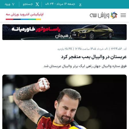
جمعه ۱۶ مرداد
-
08:24
جستجو
ورود
اپلیکیشن اندروید ورزش سه
کد:
2364056
08 خرداد 1405 ساعت 12:45
25.4K
بازدید
عربستان در والیبال بمب منفجر کرد
فوق ستاره والیبال جهان راهی لیگ برتر والیبال عربستان شد.