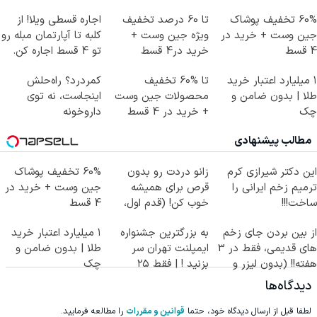
60% تخفیف پوشاک
تا 60 درصد تخفیف
اجاره‌ قسطی ویلا! از
جین وست + خرید در
ویژه جین وست +
کلبه تا آپارتمان مبله رو
4 قسط
خرید در4 قسط
تو 4 قسط اجاره کن.
۱ میلیارد اعتبار خرید
تا %60 تخفیف
کمردرد؟ راه‌حلش
طلا | بدون ضامن و
محصولات جین وست
اینجاست، نه توی
چک
+ خرید در 4 قسط
داروخونه
مطالب پیشنهادی
این دکتر شیرازی کرم
زانو دردت رو بدون
60% تخفیف پوشاک
ترمیم زخم ایرانی را
قرص برای همیشه
جین وست + خرید در
ساخت!!!
خوب کن! (قدم اول،
4 قسط
پرسش‌نامه)
از بین بردن جای زخم
به بزرگترین جشنواره
۱ میلیارد اعتبار خرید
های قدیمی، فقط در 3
ایمپلنت تهران سر
طلا | بدون ضامن و
هفته!! (بدون لیزر و
بزنید ! | فقط ۲۵
چک
جراحی)
میلیون !
دیدگاه‌ها
لطفا قبل از ارسال دیدگاه خود، حتما
قوانین و مقررات
را مطالعه فرمایید.