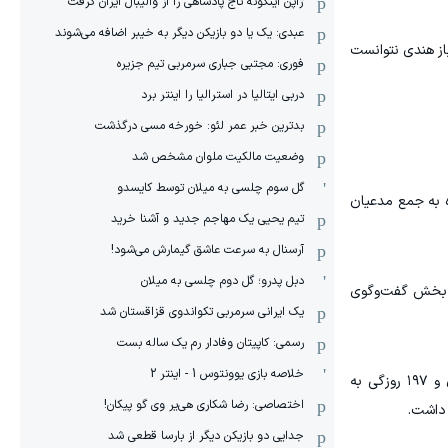
ژاپن اینگونه تاج پادشاهی را از والیبال ایران گرفت
عبدی: یک یا دو بازیکن دیگر به خیبر اضافه می‌شوند
از هندی نتوانست
فوری: مجتبی جباری سرمربی تیم جزیره
دربی ایتالیا در استرالیا را اینتر برد
بدترین خبر عمر لئو: خورخه مسی درگذشت
وضعیت مالکیت ملوان مشخص شد
گل سوم چلسی به میلان توسط کایسدو
ه به جمع مدعیان
تیم یحیی یک مهاجم جدید و آشنا خرید
آرسنال به سرعت عاشق گیمارش می‌شود!
دبل پدرو؛ گل دوم چلسی به میلان
یا بخش گفت‌وگوی
یک ایرانی سرمربی تکواندوی قزاقستان شد
رسمی: کاپیتان وفادار رم یک ساله بست
خلاصه بازی یوونتوس 1 - اینتر 2
گوکش در سال ۲۰۲۴ با شکست دادن دینگ لیرنِ چینی در مسابقه قهرمانی جهان، عنوان قهرمانی را به دست آورد و در ۱۸ سال و ۱۹۷ روزگی به
اختصاصی: رضا شکاری هی‌یر وی‌ گو پیکان!
جدایی دو بازیکن دیگر از بارسا قطعی شد