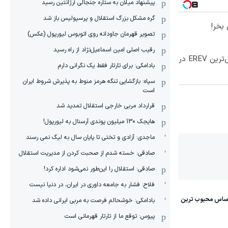
پیشنهاد میلان به ستاره جنجالی آرژانتین رسید
گره مشکل بزرگ استقلال و پرسپولیس باز شد
بخر!
تصویر قهرمان جاودانه روی اتوبوس لیورپول (عکس)
رقیب اصلی امین اسماعیل‌نژاد از راه رسید
رونمایی رسمی IM LS9 لوکس‌ترین EREV در
بادامکی: برای تارتار فقط یک نگرانی دارم
سپاه: بازگشایی تنگه هرمز منوط به پذیرش شروط ایران
است
قرارداد مربی خارجی استقلال تمدید شد
هایجک 130 میلیون پوندی آرسنال به لیورپول!
ماجدی: آزادی و تختی تا پایان سال به لیگ نمی رسند
صادقی: خسته شدم از صحبت کردن از مدیریت استقلال
صادقی: استقلال را این‌طور نمی‌شود اداره کرد!
فلاح: فشار به جامعه داوری در ایران، در دنیا نیست
بادامکی: خوشحالم فرصت به مربی ایرانی داده شد
پیوس: توقع ما از تارتار قهرمانی است