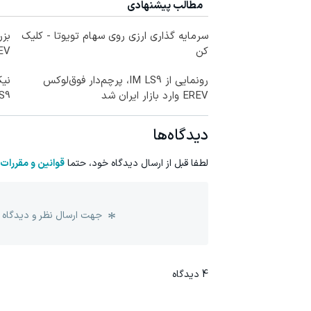
مطالب پیشنهادی
سرمایه گذاری ارزی روی سهام تویوتا - کلیک
بزر
کن
EREV در در 
رونمایی از IM LS9، پرچم‌دار فوق‌لوکس
EREV وارد بازار ایران شد
LS9 رسماً وارد باز
دیدگاه‌ها
لطفا قبل از ارسال دیدگاه خود، حتما
قوانین و مقررات
جهت ارسال نظر و دیدگاه 
4
دیدگاه