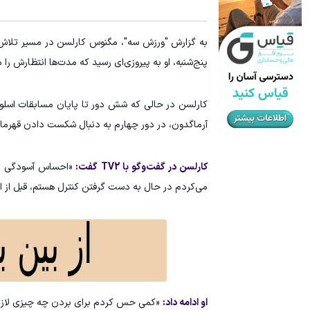
سرمایه گذاری ارزی روی سهام تویوتا - کلیک کن
میدونستی می
به گزارش "ورزش سه"، مگنوس کارلسن در مسیر تلاش ب
ثبت نام کنید
پنج‌شنبه، او به پیروزی‌ای رسید که مدت‌ها انتظارش را
آرماگدون، در دور چهارم به دنبال شکست دادن قهرم
کارلسن در گفت‌وگو با TV2 گفت:
«احساس آسودگی زی
می‌کردم در حال به دست گرفتن کنترل هستم، قبل از ا
او ادامه داد:
«کمی حس کردم برای بردن چه چیزی لازم است