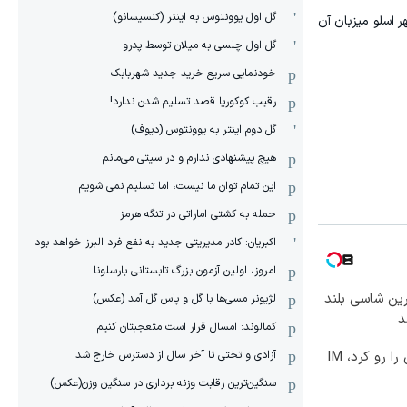
گل اول یوونتوس به اینتر (کنسیسائو)
ر اسلو میزبان آن
گل اول چلسی به میلان توسط پدرو
خودنمایی سریع خرید جدید شهربابک
رقیب کوکوریا قصد تسلیم شدن ندارد!
گل دوم اینتر به یوونتوس (دیوف)
هیچ پیشنهادی ندارم و در سیتی می‌مانم
این تمام توان ما نیست، اما تسلیم نمی شویم
حمله به کشتی اماراتی در تنگه هرمز
اکبریان: کادر مدیریتی جدید به نفع فرد البرز خواهد بود
امروز، اولین آزمون بزرگ تابستانی بارسلونا
رین شاسی بلند
لژیونر مسی‌ها با گل و پاس گل آمد (عکس)
کمالوند: امسال قرار است متعجبتان کنیم
آزادی و تختی تا آخر سال از دسترس خارج شد
نیکاموتور برگ برنده جدیدش را رو کرد، IM
سنگین‌ترین رقابت وزنه برداری در سنگین وزن(عکس)