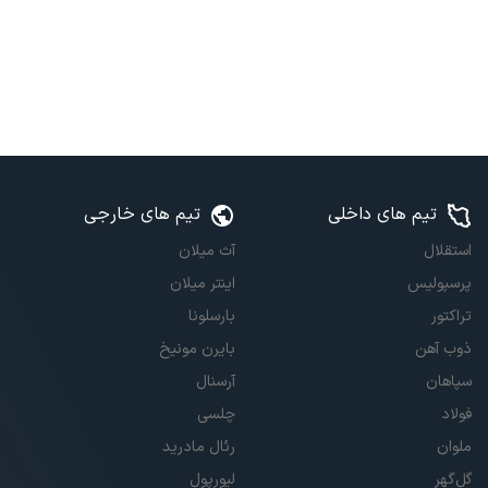
تیم های داخلی
تیم های خارجی
استقلال
آث میلان
پرسپولیس
اینتر میلان
تراکتور
بارسلونا
ذوب آهن
بایرن مونیخ
سپاهان
آرسنال
فولاد
چلسی
ملوان
رئال مادرید
گل‌گهر
لیورپول