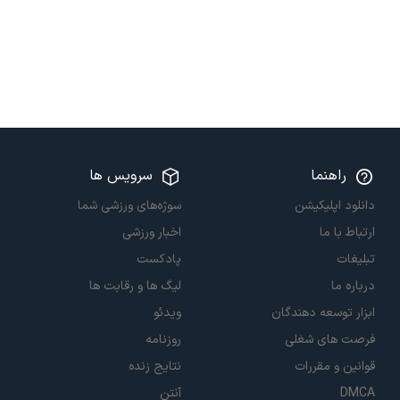
راهنما
سرویس ها
دانلود اپلیکیشن
سوژه‌های ورزشی شما
ارتباط با ما
اخبار ورزشی
تبلیغات
پادکست
درباره ما
لیگ ها و رقابت ها
ابزار توسعه دهندگان
ویدئو
فرصت های شغلی
روزنامه
قوانین و مقررات
نتایج زنده
DMCA
آنتن