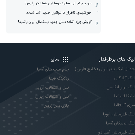
خرید جنجالی: ستاره بارسا این هفته در پاریس!
خورشیدی: ناظران با قوانین جدید آشنا شدند
گزارش ویژه‌: آماده نسل جدید بسکتبال ایران باشید!
لیگ های پرطرفدار
سایر
جدول لیگ برتر ایران (خلیج فارس)
جام ملت های آسیا
لیگ آزادگان
رنکینگ فیفا
لیگ برتر انگلیس
نقل و انتقالات اروپا
لالیگا اسپانیا
نقل و انتقالات ایران
سری آ ایتالیا
پاری سن ژرمن
لیگ قهرمانان اروپا
لیگ نخبگان آسیا
لیگ قهرمانان آسیا دو