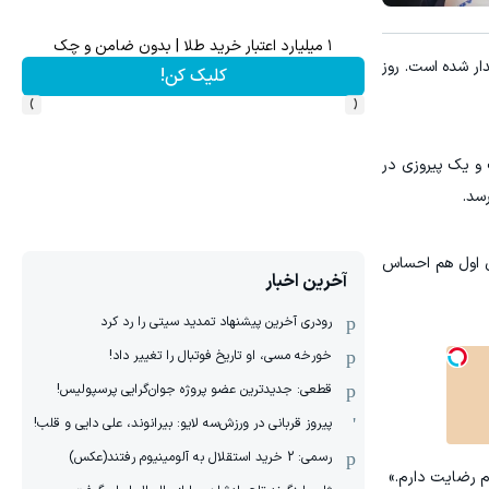
۱ میلیارد اعتبار خرید طلا | بدون ضامن و چک
ار شده است. روز
کلیک کن!
›
‹
. او پس از دو شکست و یک پیروزی در
سد.
ی اول هم احساس
آخرین اخبار
رودری آخرین پیشنهاد تمدید سیتی را رد کرد
خورخه مسی، او تاریخ فوتبال را تغییر داد!
قطعی: جدیدترین عضو پروژه جوان‌گرایی پرسپولیس!
پیروز قربانی در ورزش‌سه لایو: بیرانوند، علی دایی و قلب!
رسمی: 2 خرید استقلال به آلومینیوم رفتند(عکس)
م رضایت دارم.»