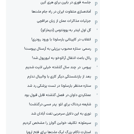
جلسه فوری در بایرن برای هری کین
آماده‌سازی متفاوت ایران در راه جام ملت‌ها
جزئیات مذاکرات عمان از زبان عراقچی
گل اول اینتر به یوونتوس (دیمارکو)
انقلاب در کاپیتانی بارسلونا با ورود رودری!
رسمی: ستاره محبوب برزیلی به آرسنال پیوست!
رئال باعث انتقال آرائوخو به لیورپول شد!
پیوس: در چند سال گذشته خیلی اذیت شدیم
بعد از بازنشستگی دیگر کاری با والیبال ندارم
ستاره مدنظر بارسلونا در تست پزشکی رد شد
عملکردی داوان در فصل گذشته قابل قبول بود
شایعه دردناک برای لئو: پدر مسی درگذشت!
نوری به این دلایل سرمربی نفت آبادان شد
سیمئونه: تکلیف خولین آلوارز را مشخص کردیم
استارت ناکام بزرگ لیگ ملت‌ها برای فتح اروپا