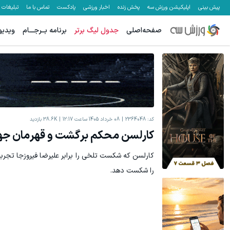
پیش بینی
اپلیکیشن ورزش سه
پخش زنده
اخبار ورزشی
پادکست
تماس با ما
تبلیغات
صفحه‌اصلی
جدول لیگ برتر
برنامه بــرجـــام
ویدیو
میدونستی میتونی از بالا رفتن ارزش سهام گوگل سود کسب کنی؟
میدونستی می
ثبت نام کنید
کد:
2364048
08 خرداد 1405 ساعت 12:17
38.6K
بازدید
کارلسن محکم برگشت و قهرمان جه
کارلسن که شکست تلخی را برابر علیرضا فیروزجا تجرب
را شکست دهد.