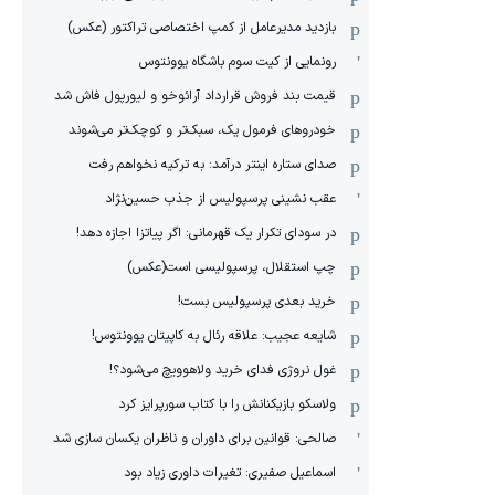
بازدید مدیرعامل از کمپ اختصاصی تراکتور (عکس)
رونمایی از کیت سوم باشگاه یوونتوس
قیمت بند فروش قرارداد آرائوخو و لیورپول فاش شد
خودروهای فرمول یک، سبک‌تر و کوچک‌تر می‌شوند
صدای ستاره اینتر درآمد: به ترکیه نخواهم رفت
عقب نشینی پرسپولیس از جذب حسین‌نژاد
در سودای تکرار یک قهرمانی: اگر پیاتزا اجازه دهد!
چپ استقلال، پرسپولیسی است(عکس)
خرید بعدی پرسپولیس بست!
شایعه عجیب: علاقه رئال به کاپیتان یوونتوس!
غول نروژی فدای خرید ولاهوویچ می‌شود؟!
ولاسکو بازیکنانش را با کتاب سورپرایز کرد
صالحی: قوانین برای داوران و ناظران یکسان سازی شد
اسماعیل صفیری: تغیرات داوری زیاد بود