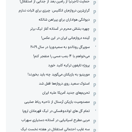
حمایت تاجرنیا از رامین بعد از جدایی از استقلال!
گران‌ترین دروازه‌بان انگلیس: چیزی برای اثبات ندارم
دیوانگی هواداران برای پیراهن شالکه
چهره بشاش محرم در آستانه آغاز لیگ برتر
آینده دروازه‌بانی ایران در این عکس!
سوپرگل رونالدو به سمپدوریا در سال 2019
می‌خواهم با 4 بمب مسی را منفجر کنم!
پروژه تایفون ترکیه کلید خورد
مورینیو به بازیکنان می‌گوید چه باید بخورند!
استوک سعید روی دروازه‌ها قفل شد
تحریم‌های جدید آمریکا علیه ایران
مصدومیت بازیکن آرسنال از ناحیه رباط صلیبی
تمام گل های لواندوفسکی در لیگ قهرمانان اروپا
مربی مطرح اسپانیایی در آستانه دستیاری سهراب
سه غایب احتمالی استقلال در هفته نخست لیگ