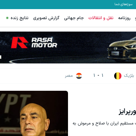
سوژه‌های شما
روزنامه
نقل و انتقالات
جام جهانی
گزارش تصویری
نتایج زنده
گردونه شانس ps5 جایزه میده 🔥
دریافت 50 تتر !
بچرخونش
بلژیک
1
-
1
مصر
پرایز
مستقیم ایران با صلاح و مرموش به