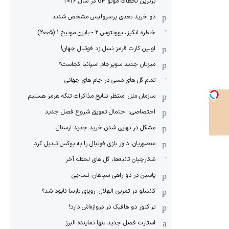
برترین لحظات موتو GP در سال 2026
دو خرید بعدی پرسپولیس مشخص شدند
خاطره انگیز، یوونتوس 2 - بایرن مونیخ 1 (2005)
اولین کارت قرمز نسل زد فوتبال جهان!
میزبان جدید سوپرجام اسپانیا کجاست؟
تمام گل های مسی در جام های جهانی
سازمان ملل: منتظر نتایج مذاکرات تنگه هرمز هستیم
اختصاصی: احتمال تعویق شروع فصل جدید
مشکل در نهایی شدن خرید جدید آرسنال
منصوریان: داور بازی فوتبال را به بوکس تبدیل کرد
شکارچیان ثانیه‌ها، گل های لحظه آخر
یاسین در دو راهی سپاهان- نساجی
کانسلو در تمرین الهلال: رویای بارسا نابود شد؟
تراکتور دو هافبک در دروازه‌اش دارد!
استارت فصل جدید تنها نماینده البرز