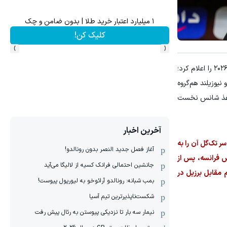
اهی در صدا وسیما
۱ میلیارد اعتبار خرید طلا | بدون ضامن و چک
کلیک کن!
›
‹
به سرمربیگری حسام حسن، فهرست نهایی ۲۶ نفره این تیم برای حضور در جام جهانی ۲۰۲۶ را اعلام کرد؛
یک، ایران و نیوزیلند هم‌گروه
کاغذ شانس نخست
آخرین اخبار
ه با یک گل روسیه را شکست داد؛ مسابقه‌ای که مصطفی زیکو در دقیقه ۶۵ با ضربه سر تک‌گل آن را به
آغاز فصل جدید النصر بدون رونالدو!
 فرانسه، پس از
جانشین احتمالی فرانک کسیه از لالیگا می‌آید
مقابل برزیل در
بمب شبانه: رونالدو آرائوخو به لیورپول پیوست!
شکست‌ناپذیرترین تیم آسیا
نیمار سه بار تا نزدیکی پیوستن به رئال پیش رفت