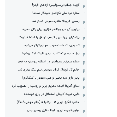
گزینه جذاب پرسپولیس: اژدهای قرمز!
ستاره تیم ملی تکواندو خبرنگار شدند!
رسمی: قرارداد هافبک میلان فسخ شد
برترین گل های رونالدو نازاریو برای رئال مادرید
پزشکیان: چرا من و ترامپ توافق را امضا کردیم؟
تصاویری که باعث سردرد مهدی تارتار می‌شود!
پول سعودی ته کشید، پایان تاریک لیگ روشن!
ستاره سابق پرسپولیس در آستانه پیوستن به فجر
خانم گل فوتبال ایران سرمربی تیم لیگ برتری شد
پایان بازی تیم یحیی و علی منصور با کتک‌کاری!
سنای آمریکا لایحه تحریم ایران و روسیه را تصویب کرد
دلیل غیبت کاپیتان استقلال در بازی دوستانه
خاطره انگیز، ایران 5 - ایتالیا 5 (جام جهانی 2008)
اولین تجربه نوری، فردا مقابل پرسپولیس!