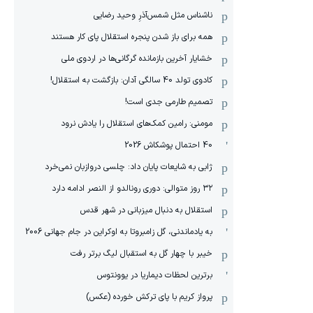
ناشناس مثل شمس‌آذرِ وحید رضایی
همه برای باز شدن پنجره استقلال پای کار هستند
خشایار آخرین بازمانده گرگانی‌ها در اردوی ملی
کادوی تولد 40 سالگی آدان: بازگشت به استقلال!
تصمیم طارمی جدی است!
مومنی: رامین کمک‌های استقلال را یادش نرود
40 احتمال پوشکاش 2026
ژابی به شایعات پایان داد: چلسی دروازبان نمی‌خرد
۳۲ روز متوالی: دوری رونالدو از النصر ادامه دارد
استقلال به دنبال میزبانی در شهر قدس
به یادماندنی، گل زامبروتا به اوکراین در جام جهانی 2006
خیبر با چهار گل به استقبال لیگ برتر رفت
برترین لحظات دیماریا در یوونتوس
پرواز کریم با پای ترکش خورده (عکس)