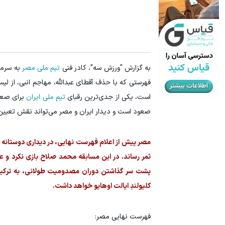
جای این پک تقویت موی جلبک توی حمومت خالیه!45%تخفیف
درآمد ماهی 800 میلیونی رویا نیست! امتحانش مجانیه
خرید محصول
به گزارش "ورزش سه"، کادر فنی
تیم ملی مصر
است، یکی از جدی‌ترین رقبای
تیم ملی ایران
برای صعو
صعود است و دیدار ایران و مصر می‌تواند نقش تعیین‌ک
ثمر رساند. در این مسابقه محمد صلاح بازی نکرد و
پشت سر گذاشتن دوران مصدومیت طولانی، به ترکیب 
کلیولندِ ایالت اوهایو خواهد داشت.
فهرست نهایی مصر: