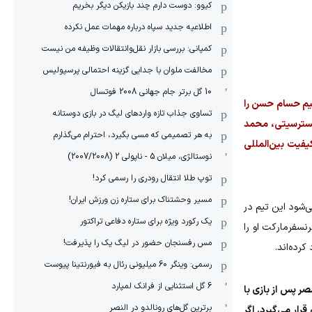
کیوو: دوست دارم چند بازیکن دیگر بخریم
اطلاعیه جدید سپاه درباره مهمات عمل نکرده
کمپانی: بررسی بازار نقل‌وانتقالات وظیفه من نیست
مخالفت ملوان با جدایی گزینه احتمالی پرسپولیس
10 گل برتر جام جهانی 2008 فوتسال
تیم حسام حسن را
تساوی جذاب تازه واردهای لیگ در بازی دوستانه
نچسترسیتی، محمد
به هر تصمیمی که مسی بگیرد، احترام می‌گذارم
یفیت بین‌المللی
نوستالژی، میلان 5 - ناپولی 2 (2007/2008)
توپ طلا انتقال رودری را رسمی کرد!
مسیر وحشتناک برای ستاره زن ورزش ایران!
شود این تیم در
یک رکورد ویژه برای ستاره دفاعی تراکتور
ازیکنی که ترنسفرمارکت او را
مس رفسنجان حضور در لیگ یک را پذیرفت!
رسمی: وینگر 60 میلیونی رئال به فیورنتینا پیوست
6 گل استثنایی از فرانک لمپارد
ر پس از بازی با
برترین گل‌های رونالدو در النصر
رار می‌گیرد. اگر