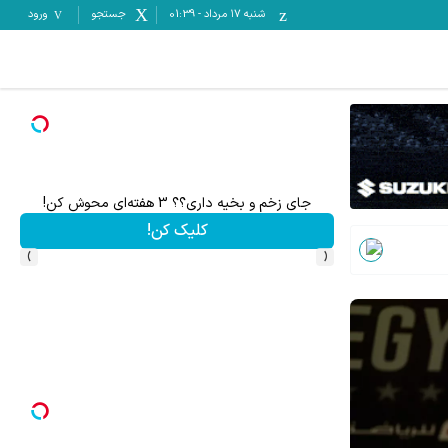
شنبه ۱۷ مرداد
-
01:39
جستجو
ورود
جای زخم و بخیه داری؟؟ 3 هفته‌ای محوش کن!
کلیک کن!
›
‹