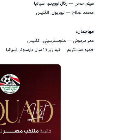
هیثم حسن — رئال اوویدو، اسپانیا
محمد صلاح — لیورپول، انگلیس
مهاجمان:
عمر مرموش — منچسترسیتی، انگلیس
حمزه عبدالکریم — تیم زیر ۱۹ سال بارسلونا، اسپانیا