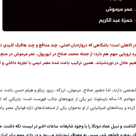
 الاهلی است؛ باشگاهی که دروازه‌بان اصلی، چند مدافع و چند هافبک کلیدی 
مهره اروپایی مهم هم دارد؛ از جمله محمد صلاح در لیورپول، عمر مرموش در م
هیم عادل در نوردشیلند. همین ترکیب باعث شده مصر تیمی با تجربه داخلی و ک
 دارند، اما حضور صلاح، مرموش، ترزگه، زیزو، زیکو و هیثم حسن باعث می‌
فاز هجومی تنوع زیادی داشته باشد. حمزه عبدالکریم، مهاجم ۱۸ ساله بارسلونا، نیز یکی از چهره‌های جالب فهرست است؛ ب
گذاشت و نبیل عماد دونگا را با وجود شایعات ساعات اخیر در لیست نگه داشت. مص
ک روبه‌رو خواهد شد، سپس به مصاف نیوزیلند می‌رود و در بازی سوم برابر ایران ق