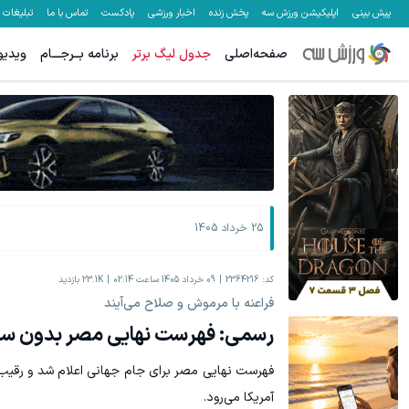
پیش بینی
اپلیکیشن ورزش سه
پخش زنده
اخبار ورزشی
پادکست
تماس با ما
تبلیغات
صفحه‌اصلی
جدول لیگ برتر
برنامه بــرجـــام
ویدیو
جای بخیه داری؟؟ فقط در 3 هفته ترمیمش کن!😍
هنوز 50 تتر رو دریافت نکردی؟ | رایگان ثبت نام کن و رایگان شروع کن!
کلیک کن!
25 خرداد 1405
کد:
2364216
09 خرداد 1405 ساعت 02:14
23.1K
بازدید
فراعنه با مرموش و صلاح می‌آیند
رسمی: فهرست نهایی مصر بدون سور
فهرست نهایی مصر برای جام جهانی اعلام شد و رقیب 
آمریکا می‌رود.