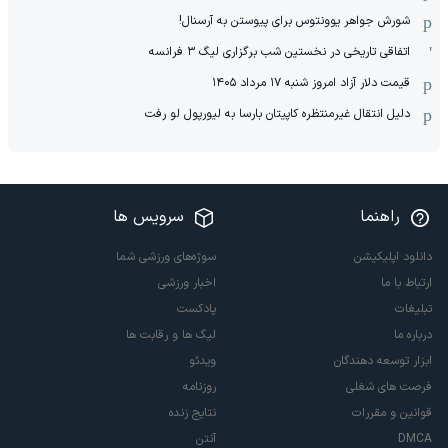
شورش جواهر یوونتوس برای پیوستن به آرسنال!
اتفاقی تاریخی در نخستین شب برگزاری لیگ ۳ فرانسه
قیمت دلار آزاد امروز شنبه ۱۷ مرداد ۱۴۰۵
دلیل انتقال غیرمنتظره کاپیتان بارسا به لیورپول لو رفت
راهنما
سرویس ها
دانلود اپلیکیشن
سوژه‌های ورزشی شما
ارتباط با ما
اخبار ورزشی
تبلیغات
پادکست
درباره ما
لیگ ها و رقابت ها
ابزار توسعه دهندگان
ویدئو
فرصت های شغلی
روزنامه
قوانین و مقررات
نتایج زنده
DMCA
آنتن