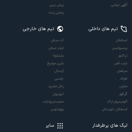
آگهی دولتی
پیش بینی
پخش زنده
تیم های داخلی
تیم های خارجی
استقلال
آث میلان
پرسپولیس
اینتر میلان
تراکتور
بارسلونا
ذوب آهن
بایرن مونیخ
سپاهان
آرسنال
فولاد
چلسی
ملوان
رئال مادرید
گل‌گهر
لیورپول
آلومینیوم اراک
منچستریونایتد
استقلال خوزستان
یوونتوس
لیگ های پرطرفدار
سایر