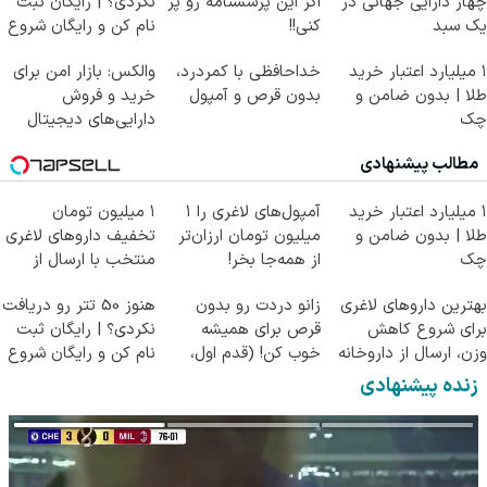
چهار دارایی جهانی در
اگر این پرسشنامه رو پر
نکردی؟ | رایگان ثبت
یک سبد
کنی!!
نام کن و رایگان شروع
کن!
۱ میلیارد اعتبار خرید
خداحافظی با کمردرد،
والکس: بازار امن برای
طلا | بدون ضامن و
بدون قرص و آمپول
خرید و فروش
چک
دارایی‌های دیجیتال
مطالب پیشنهادی
۱ میلیارد اعتبار خرید
آمپول‌های لاغری را ۱
۱ میلیون تومان
طلا | بدون ضامن و
میلیون تومان ارزان‌تر
تخفیف داروهای لاغری
چک
از همه‌جا بخر!
منتخب با ارسال از
داروخانه نزدیکت
بهترین داروهای لاغری
زانو دردت رو بدون
هنوز 50 تتر رو دریافت
برای شروع کاهش
قرص برای همیشه
نکردی؟ | رایگان ثبت
وزن، ارسال از داروخانه
خوب کن! (قدم اول،
نام کن و رایگان شروع
های نزدیکت!
پرسش‌نامه)
کن!
زنده پیشنهادی