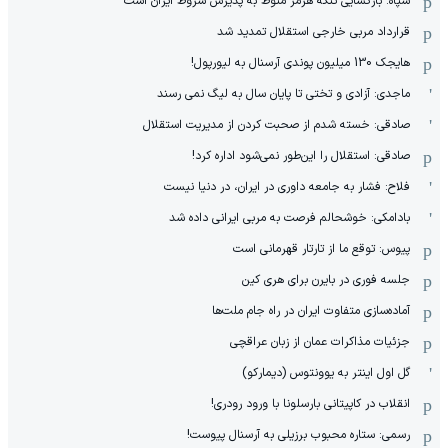
سپاه: بازگشایی تنگه هرمز منوط به پذیرش شروط ایران است
قرارداد مربی خارجی استقلال تمدید شد
هایجک 130 میلیون پوندی آرسنال به لیورپول!
ماجدی: آزادی و تختی تا پایان سال به لیگ نمی رسند
صادقی: خسته شدم از صحبت کردن از مدیریت استقلال
صادقی: استقلال را این‌طور نمی‌شود اداره کرد!
فلاح: فشار به جامعه داوری در ایران، در دنیا نیست
بادامکی: خوشحالم فرصت به مربی ایرانی داده شد
پیوس: توقع ما از تارتار قهرمانی است
جلسه فوری در بایرن برای هری کین
آماده‌سازی متفاوت ایران در راه جام ملت‌ها
جزئیات مذاکرات عمان از زبان عراقچی
گل اول اینتر به یوونتوس (دیمارکو)
انقلاب در کاپیتانی بارسلونا با ورود رودری!
رسمی: ستاره محبوب برزیلی به آرسنال پیوست!