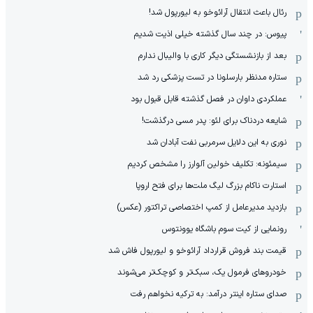
رئال باعث انتقال آرائوخو به لیورپول شد!
پیوس: در چند سال گذشته خیلی اذیت شدیم
بعد از بازنشستگی دیگر کاری با والیبال ندارم
ستاره مدنظر بارسلونا در تست پزشکی رد شد
عملکردی داوان در فصل گذشته قابل قبول بود
شایعه دردناک برای لئو: پدر مسی درگذشت!
نوری به این دلایل سرمربی نفت آبادان شد
سیمئونه: تکلیف خولین آلوارز را مشخص کردیم
استارت ناکام بزرگ لیگ ملت‌ها برای فتح اروپا
بازدید مدیرعامل از کمپ اختصاصی تراکتور (عکس)
رونمایی از کیت سوم باشگاه یوونتوس
قیمت بند فروش قرارداد آرائوخو و لیورپول فاش شد
خودروهای فرمول یک، سبک‌تر و کوچک‌تر می‌شوند
صدای ستاره اینتر درآمد: به ترکیه نخواهم رفت