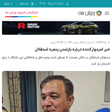
شنبه ۱۷ مرداد
-
17:17
جستجو
ورود
اپلیکیشن اندروید ورزش سه
کد:
2364605
11 خرداد 1405 ساعت 00:43
24.4K
بازدید
خبر امیدوارکننده درباره بازشدن پنجره استقلال
مسئولان استقلال در تلاش هستند تا هرطور شده پنجره نقل و انتقالاتی این باشگاه را برای
تابستان باز کنند.