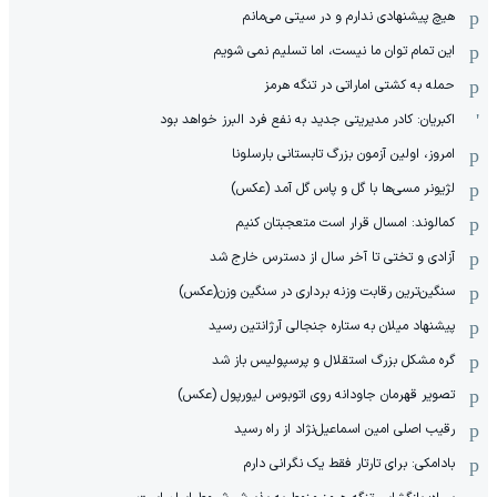
هیچ پیشنهادی ندارم و در سیتی می‌مانم
این تمام توان ما نیست، اما تسلیم نمی شویم
حمله به کشتی اماراتی در تنگه هرمز
اکبریان: کادر مدیریتی جدید به نفع فرد البرز خواهد بود
امروز، اولین آزمون بزرگ تابستانی بارسلونا
لژیونر مسی‌ها با گل و پاس گل آمد (عکس)
کمالوند: امسال قرار است متعجبتان کنیم
آزادی و تختی تا آخر سال از دسترس خارج شد
سنگین‌ترین رقابت وزنه برداری در سنگین وزن(عکس)
پیشنهاد میلان به ستاره جنجالی آرژانتین رسید
گره مشکل بزرگ استقلال و پرسپولیس باز شد
تصویر قهرمان جاودانه روی اتوبوس لیورپول (عکس)
رقیب اصلی امین اسماعیل‌نژاد از راه رسید
بادامکی: برای تارتار فقط یک نگرانی دارم