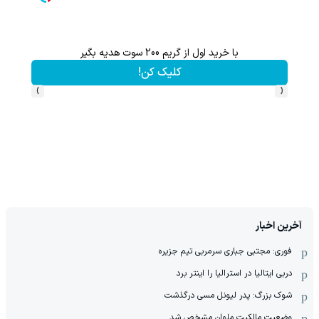
گردونه شانس بدون پوچ از PS5 تا آیفون17 و 1000دلار جایزه 🔥
بچرخونش
›
‹
آخرین اخبار
فوری: مجتبی جباری سرمربی تیم جزیره
دربی ایتالیا در استرالیا را اینتر برد
شوک بزرگ: پدر لیونل مسی درگذشت
وضعیت مالکیت ملوان مشخص شد