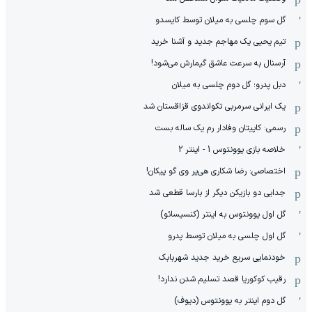
گل سوم چلسی به میلان توسط کایسدو
تیم یحیی یک مهاجم جدید و آشنا خرید
آرسنال به سرعت عاشق گیمارش می‌شود!
دبل پدرو؛ گل دوم چلسی به میلان
یک ایرانی سرمربی تکواندوی قزاقستان شد
رسمی: کاپیتان وفادار رم یک ساله بست
خلاصه بازی یوونتوس 1 - اینتر 2
اختصاصی: رضا شکاری هی‌یر وی‌ گو پیکان!
جدایی دو بازیکن دیگر از بارسا قطعی شد
گل اول یوونتوس به اینتر (کنسیسائو)
گل اول چلسی به میلان توسط پدرو
خودنمایی سریع خرید جدید شهربابک
رقیب کوکوریا قصد تسلیم شدن ندارد!
گل دوم اینتر به یوونتوس (دیوف)