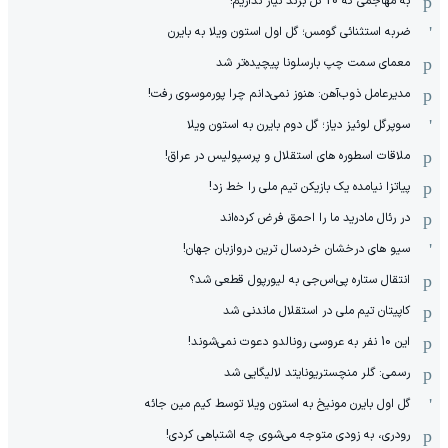
به مهاجمی که 20 گل بزند نیاز نداریم!
ضربه استثنائی گومس؛ گل اول استون ویلا به بایرن
معمای سمت چپ بارسلونا پیچیده‌تر شد
مدیرعامل ذوب‌آهن: هنوز نمی‌دانم چرا پورموسوی رفت!
سوپرگل لوئیز دیاز؛ گل دوم بایرن به استون ویلا
ملاقات اسطوره های استقلال و پرسپولیس در عراق!
پیاتزا نیامده یک بازیکن تیم ملی را خط زد!
در رئال مادرید ما را احمق فرض کرده‌اند
سیو های درخشان خردسال ترین دروازبان جهان!
انتقال ستاره پی‌اس‌جی به لیورپول قطعی شد؟
کاپیتان تیم ملی در استقلال ماندنی شد
این 10 نفر به عروسی رونالدو دعوت نمی‌شوند!
رسمی: گلر منچستریونایتد لالیگایی شد
گل اول بایرن مونیخ به استون ویلا توسط کیم مین جائه
رودری، به زودی متوجه می‌شوی چه اشتباهی کردی!