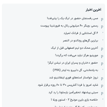
آخرین اخبار
مس رفسنجان حضور در لیگ یک را پذیرفت!
رسمی: وینگر 60 میلیونی رئال به فیورنتینا پیوست
6 گل استثنایی از فرانک لمپارد
برترین گل‌های رونالدو در النصر
آخرین محک دو تیم اصفهانی قبل از لیگ
مورینیو هرگز نباید می‌رفت که برگردد!
حضور دختران و پسران ایران در نیشن لیگز!
به یادماندنی، گل دلپیرو به اینتر (1998)
نروژ خواستار استعفای فوری اینفانتینو شد
شاید امروز یا فردا آتش‌بس ۳۰ تا ۶۰ روزه برقرار شود
سیتی پیشنهاد تحقیرآمیز بارسلونا را رد کرد
خلاصه بازی بایرن مونیخ 2 - استون ویلا 1