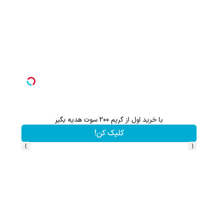
با خرید اول از گریم 200 سوت هدیه بگیر
کلیک کن!
›
‹