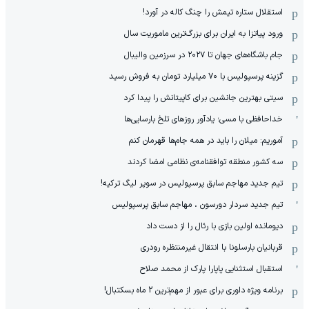
استقلال ستاره تیمش را چنگ کاله در آورد!
ورود پیاتزا به ایران برای بزرگ‌ترین ماموریت سال
جام باشگاه‌های جهان تا ۲۰۲۷ در سرزمین والیبال
گزینه پرسپولیس با ۷۰ میلیارد تومان به فروش رسید
سیتی بهترین جانشین برای کاپیتانش را پیدا کرد
خداحافظی با مسی؛ یادآور روزهای تلخ بارسایی‌ها
آموریم: میلان را باید در همه جام‌ها قهرمان کنم
سه کشور منطقه توافقنامه‌ی نظامی امضا کردند
تیم جدید مهاجم سابق پرسپولیس در سوپر لیگ ترکیه!
تیم جدید سردار دورسون ، مهاجم سابق پرسپولیس
دیومانده اولین بازی با رئال را از دست داد
قربانیان بارسلونا با انتقال غیرمنتظره رودری
استقبال استثنایی پاپارا پارک از محمد صلاح
برنامه ویژه داوری برای عبور از مهم‌ترین 2 ماه بسکتبال!