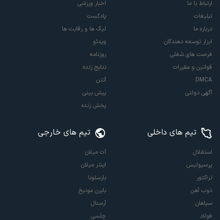
ارتباط با ما
اخبار ورزشی
تبلیغات
پادکست
درباره ما
لیگ ها و رقابت ها
ابزار توسعه دهندگان
ویدئو
فرصت های شغلی
روزنامه
قوانین و مقررات
نتایج زنده
DMCA
آنتن
آگهی دولتی
پیش بینی
پخش زنده
تیم های داخلی
تیم های خارجی
استقلال
آث میلان
پرسپولیس
اینتر میلان
تراکتور
بارسلونا
ذوب آهن
بایرن مونیخ
سپاهان
آرسنال
فولاد
چلسی