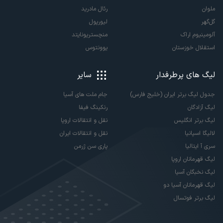
ملوان
رئال مادرید
گل‌گهر
لیورپول
آلومینیوم اراک
منچستریونایتد
استقلال خوزستان
یوونتوس
لیگ های پرطرفدار
سایر
جدول لیگ برتر ایران (خلیج فارس)
جام ملت های آسیا
لیگ آزادگان
رنکینگ فیفا
لیگ برتر انگلیس
نقل و انتقالات اروپا
لالیگا اسپانیا
نقل و انتقالات ایران
سری آ ایتالیا
پاری سن ژرمن
لیگ قهرمانان اروپا
لیگ نخبگان آسیا
لیگ قهرمانان آسیا دو
لیگ برتر فوتسال