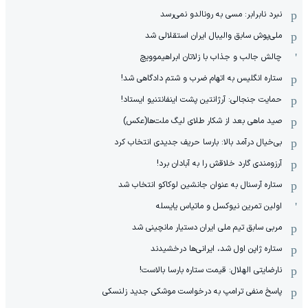
نبرد نابرابر: مسی به رونالدو نمی‌رسد
ملی‌پوش سابق والیبال ایران استقلالی شد
چالش جالب و جذاب با زلاتان ابراهیموویچ
ستاره انگلیس به اتهام ضرب و شتم دادگاهی شد!
حمایت جنجالی: آرژانتین پشت اینفانتنیو ایستاد!
صید ماهی بعد از شکار طلای لیگ ملت‌ها(عکس)
بی‌خیال درآمد بالا: بارسا حریف جدیدی انتخاب کرد
آرزومندی گارد خلاقش را به آبادان برد!
ستاره آرسنال به عنوان جانشین لوکاکو انتخاب شد
اولین تمرین نیوکسل و ماتیاس یایسله
مربی سابق تیم ملی ایران دستیار مانچینی شد
ستاره ژاپن اول شد، ایرانی‌ها درخشیدند
نارضایتی الهلال: قیمت ستاره بارسا بالاست!
پاسخ منفی ترامپ به درخواست موشکی جدید زلنسکی