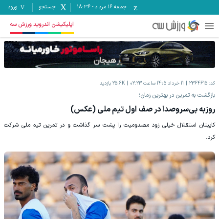
جمعه ۱۶ مرداد
-
18:36
جستجو
ورود
اپلیکیشن اندروید ورزش سه
کد:
2364615
11 خرداد 1405 ساعت 02:23
25.6K
بازدید
بازگشت به تمرین در بهترین زمان؛
روزبه بی‌سروصدا در صف اول تیم ملی (عکس)
کاپیتان استقلال خیلی زود مصدومیت را پشت سر گذاشت و در تمرین تیم ملی شرکت
کرد.