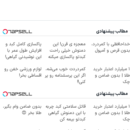
مطالب پیشنهادی
خداحافظی با کمردرد،
معجزه ی قرن! این
پاکسازی کامل کبد و
بدون قرص و آمپول
دمنوش خیلی راحت
افزایش طول عمر با
کبدتو پاکسازی میکنه
این نوشیدنی گیاهی!
کلیک جهت خرید
۱ میلیارد اعتبار خرید
کمردردت خوب می‌شه،
لوازم ورزشی خفن رو
طلا | بدون ضامن و
اگر این پرسشنامه رو پر
اقساطی بخر!
چک
کنی!!
مطالب پیشنهادی
۱ میلیارد اعتبار خرید
قاتل سلامتی کبد چربه
بدون ضامن وام بگیر،
طلا | بدون ضامن و
با این دمنوش گیاهی
طلا بخر 😍
چک
کبدتو بیمه کن