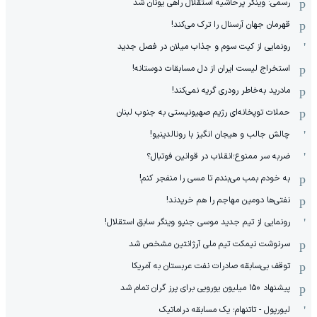
رسمی: وینگر پرحاشیه استقلال راهی یونان شد
قهرمان جهان آرسنال را ترک می‌کند!
رونمایی از کیت سوم و جذاب میلان در فصل جدید
استخراج لیست ایران از دل مسابقات دوستانه!
مادرید به‌خاطر رودری گریه نمی‌کند!
حملات توپخانه‌ای رژیم صهیونیستی به جنوب لبنان
چالش جالب و هیجان انگیز با رونالدینیو!
ضربه سر ممنوع؛انقلاب در قوانین فوتبال؟
به خودم بمب می‌بندم تا مسی را منفجر کنم!
نفتی‌ها دومین مهاجم را هم خریدند!
رونمایی از تیم جدید موسی جنپو وینگر سابق استقلال!
سرنوشت نیمکت تیم ملی آرژانتین مشخص شد
توقف بی‌سابقه صادرات نفت عربستان به آمریکا
پیشنهاد ۱۵۰ میلیون یورویی برای پرز گران تمام شد
لیورپول - تاتنهام؛ یک مسابقه دراماتیک