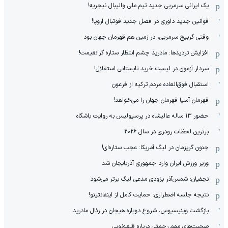
یک ایرانی سرمربی جدید تیم ملی والیبال نیجریه!
قوانین جدید داوری در فصل جدید فوتبال اروپا!
وقتی گربیج سرمربی، در زمین هم قهرمان جهان بود
افزایش تردیدها: مادرید چشم انتظار ستاره گرانقیمت!
سردار آزمون در لیست خرید تابستانی استقلال!
استقبال فوق‌‌العاده مردم ترکیه از فرعون
قهرمان آسیا قهرمان جهان را می‌خواهد!
حضور 13 ساله عالیشاه در پرسپولیس به روایت باشگاه
برترین لحظات رودری در سال 2026
جنون گریزمان در لیگ آمریکا: عجب ستاره‌ای!
وزیر ورزش ایران وارد جمهوری آذربایجان شد
نجفیان: شمس‌آذر بزودی مدعی لیگ برتر می‌شود
نتیجه جلسه اضطراری: حمایت کامل از اینفانتینو!
بازگشت وینیسیوس، شروع دوباره هیجان در رئال مادرید
صحبت‌های مهم رحمتی درباره قلعه‌نویی