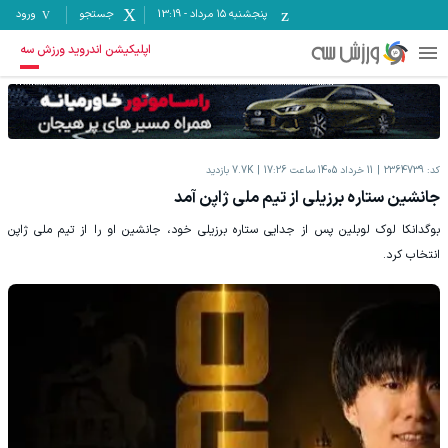
پنجشنبه ۱۵ مرداد
-
13:19
جستجو
ورود
اپلیکیشن اندروید ورزش سه
کد:
2364739
11 خرداد 1405 ساعت 17:26
7.7K
بازدید
جانشین ستاره برزیلی از تیم ملی ژاپن آمد
بوگدانکا لوک لوبلین پس از جدایی ستاره برزیلی خود، جانشین او را از تیم ملی ژاپن
انتخاب کرد.