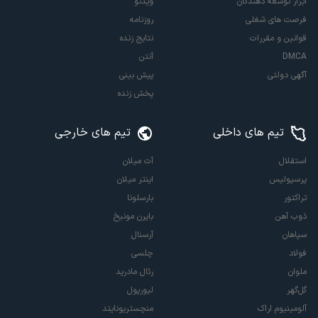
ابزار توسعه دهندگان
ویدئو
فرصت های شغلی
روزنامه
قوانین و مقررات
نتایج زنده
DMCA
آنتن
آگهی دولتی
پیش بینی
پخش زنده
تیم های داخلی
تیم های خارجی
استقلال
آث میلان
پرسپولیس
اینتر میلان
تراکتور
بارسلونا
ذوب آهن
بایرن مونیخ
سپاهان
آرسنال
فولاد
چلسی
ملوان
رئال مادرید
گل‌گهر
لیورپول
آلومینیوم اراک
منچستریونایتد