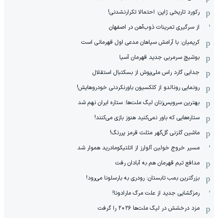
رکورد تاریخی ژاپن: احتمالا تکرارنشدنی!
از سرگیری تمرینات ذوب‌آهن در اصفهان
کریمیان: با آرامش سپاهان مدعی اول قهرمانی است
بوشیچ سرمربی جدید قهرمان آسیا
جدایی گارد راس ملی‌پوش از بسکتبال استقلال
رونمایی رونالدو از کلکسیون باورنکردنی خودروهایش!
بهترین سرویس‌زنان لیگ ملت‌ها: ستاره ایران نهم شد
ستاره‌هایی که باور نمی‌کنید هنوز بازی می‌کنند!
ماشین گلزنی گل‌گهر مثلث قرمز پررنگ!
مسیر خروج خولین آلوارز از اتلتیکومادرید هموار شد
مدافع تیم قهرمان هم به آبادان رفت
بزرگترین بمب تابستان: رودری به بارسلونا می‌رود!
رمزگشایی جدید از علت مرگ مارادونا!
مزد درخشش در لیگ ملت‌ها ٢٠٢۶ را گرفت