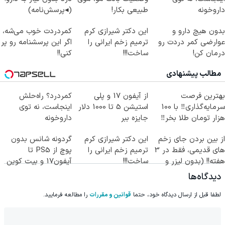
داروخونه
طبیعی بکار!
(◂پرسش‌نامه)
بدون هیچ دارو و
این دکتر شیرازی کرم
کمردردت خوب می‌شه،
عوارضی کمر دردت رو
ترمیم زخم ایرانی را
اگر این پرسشنامه رو پر
درمان کن!
ساخت!!!
کنی!!
(پرسش‌نامه)
مطالب پیشنهادی
بهترین فرصت
از آیفون 17 و پلی
کمردرد؟ راه‌حلش
سرمایه‌گذاری‼️ با 100
استیشن 5 تا 1000 دلار
اینجاست، نه توی
هزار تومان طلا بخر‼️
جایزه ببر
داروخونه
از بین بردن جای زخم
این دکتر شیرازی کرم
گردونه شانس بدون
های قدیمی، فقط در 3
ترمیم زخم ایرانی را
پوچ از PS5 تا
هفته!! (بدون لیزر و
ساخت!!!
آیفون17 و بیت کوین
جراحی)
🔥
دیدگاه‌ها
لطفا قبل از ارسال دیدگاه خود، حتما
قوانین و مقررات
را مطالعه فرمایید.