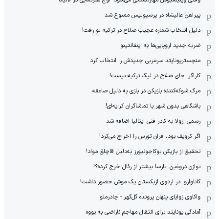
وقتی وینیسیوس مهارنشدنی می‌شود؛ اوج هنرنمایی در لالیگا
پیراهن عالیشاه در پرسپولیس ممنوع شد
دلیل انتخاب شماره عجیب صلاح در ترکیه لو رفت!
ضربه جدید اروپایی‌ها به اینفانتینو
منچستریونایتد سرمربی جدیدش را انتخاب کرد
کاراگر: جای صلاح در لیگ ترکیه نیست!
مرگ شوکه‌کننده بازیکن در بازی به دلیل صاعقه
باشگاهی بدون شهر با تماشاگران کرایه‌ای!
رسمی: زولا به کادر فنی ایتالیا اضافه شد
اگر کرویف بود، فران تورس را اخراج می‌کرد!
تحقیق از بازیکن بوکاجونیورز به‌دلیل قاچاق مواد!
توازن دروغین: بارسا بیشتر از رئال خرج کرده؟!
کاناوارو: در اردوی ازبکستان یک موش حضور داشت!
واکاوی زوایای پنهان پرونده گل‌گهر - چادرملو
آمادگی یونایتد برای انتقال مهاجم ناراضی به یووه