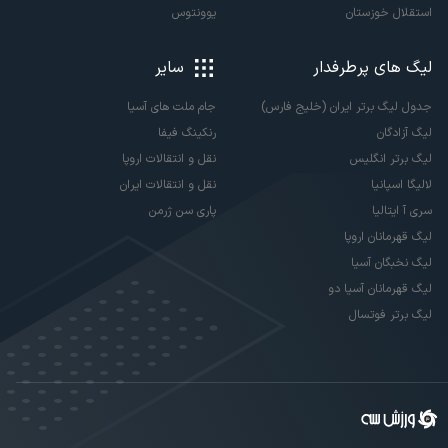
استقلال خوزستان
یوونتوس
لیگ های پرطرفدار
سایر
جدول لیگ برتر ایران (خلیج فارس)
جام ملت های آسیا
لیگ آزادگان
رنکینگ فیفا
لیگ برتر انگلیس
نقل و انتقالات اروپا
لالیگا اسپانیا
نقل و انتقالات ایران
سری آ ایتالیا
پاری سن ژرمن
لیگ قهرمانان اروپا
لیگ نخبگان آسیا
لیگ قهرمانان آسیا دو
لیگ برتر فوتسال