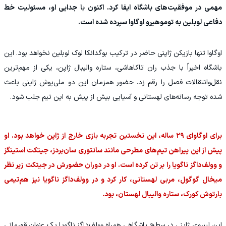
مهمی در موفقیت‌های باشگاه ایفا کرد. اکنون با جدایی او، مسئولیت خط
دفاعی لوبلین به توموهیرو اوگاوا سپرده شده است.
اوگاوا تنها بازیکن ژاپنی حاضر در ترکیب بوگدانکا لوک لوبلین نخواهد بود. این
باشگاه اخیراً با جذب ران تاکاهاشی، ستاره والیبال ژاپن، یکی از مهم‌ترین
نقل‌وانتقالات فصل را رقم زد. حضور همزمان این دو ملی‌پوش ژاپنی باعث
شده توجه رسانه‌های لهستانی و آسیایی بیش از پیش به این تیم جلب شود.
برای اوگاوای ۲۹ ساله، این نخستین تجربه بازی خارج از ژاپن خواهد بود. او
پیش از این پیراهن تیم‌های مطرحی مانند سانتوری سان‌بردز، جیتکت استینگز
و وولف‌داگز ناگویا را بر تن کرده است. او در دوران حضورش در جیتکت زیر نظر
میخال گوگول، مربی لهستانی، کار کرد و در وولف‌داگز ناگویا نیز هم‌تیمی
بارتوش کورک، ستاره والیبال لهستان، بود.
این لیبروی ژاپنی در سطح باشگاهی همراه وولف‌داگز ناگویا یک عنوان قهرمانی