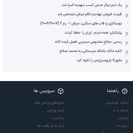
یک تیم دیگر مدعی کسب سهمیه آسیا شد
قیمت فروش مهاجم ناکام میلان مشخص شد
نوستالژی و قاب های سنگین، میلان 1 - رم 2 (2006/2007)
پزشکیان: همه مردم، ایران را حفظ کردند
رسمی: صالح مخدومی سرمربی فصل آینده کاله
کنایه مالک باشگاه عربستانی به محمد صلاح
مایورکا پاری‌سن‌ژرمن را نابود کرد
راهنما
سرویس ها
دانلود اپلیکیشن
سوژه‌های ورزشی شما
ارتباط با ما
اخبار ورزشی
تبلیغات
پادکست
درباره ما
لیگ ها و رقابت ها