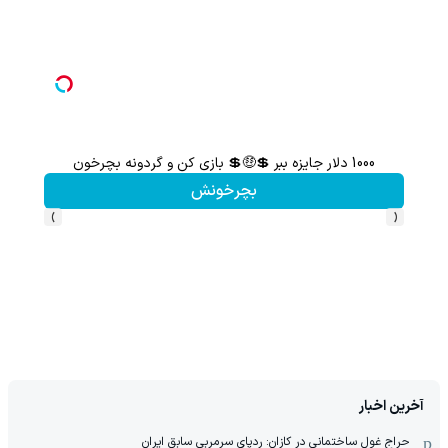
1000 دلار جایزه ببر 💲🤑💲 بازی کن و گردونه بچرخون
سرما
بچرخونش
›
‹
آخرین اخبار
حراج غول ساختمانی در کازان: ردپای سرمربی سابق ایران