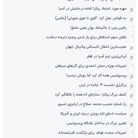
مهره مورد اعتماد پیاتزا آماده درخشش در آسیا
به قولش عمل کرد: گاوی با موی صورتی! (عکس)
رامین پس از عالیشاه، پول یعنی عشق!
تلاش سوم استقلال برای باز شدن پنجره نتیجه نداشت
عجیب‌ترین انتقال تابستانی والیبال جهان
ایرانی‌ترین تیم آسیا در قطر
تمرینات ویژه رحمان احمدی برای گلرهای سپاهان
پرسپولیس همه کار کرد اما زورش نرسید!
برگزاری نشست ۴ جانبه در اردن
کشف بزرگ پیاتزا: ستاره‌ای که همه را غافلگیر کرد
راز شماره عجیب محمد صلاح در ترابزون اسپور
سیاست ادعای تازه رویترز درباره ایران و آمریکا
تغییر بزرگ در ساختار باشگاه پرسپولیس
تمرینات سخت فولاد برای بازگشت قدرتمندانه