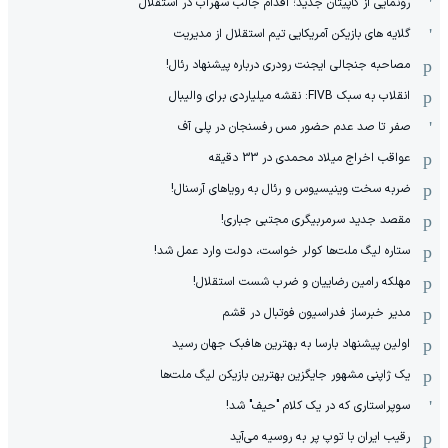
رونمایی از کاپیتان جدید؛ اقدام جالب سهراب در استقلال
گلایه های بازیکن آمریکایی تیم استقلال از مدیریت
مصاحبه جنجالی ایجنت رودری درباره پیشنهاد رئال!
انقلاب به سبک FIVB: نقشه میلیاردی برای والیبال
صفر تا صد عدم حضور مس رفسنجان در پلی آف
عواقب اخراج میلاد محمدی در 33 دقیقه
ضربه سخت وینیسیوس و رئال به رویاهای آرسنال!
مقصد جدید سرمربیگری مجتبی جباری!
ستاره لیگ ملت‌ها کولر خواست، دولت وارد عمل شد!
مهلکه رامین رضاییان و ضرب شست استقلال!
مدیر خبرساز فدراسیون فوتبال در قشم
اولین پیشنهاد بارسا به بهترین هافبک جهان رسید
یک ژاپنی مشهور جایگزین بهترین بازیکن لیگ ملت‌ها
سوپراستاری که در یک کلام "حیف" شد!
رقیب ایران با توپ پر به روسیه می‌آید