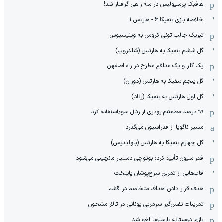
هافبک پرسپولیس در سه راهی گرفتار شد!
خلاصه بازی بنفیکا 6 - هارتس 1
تبریک جالب تونی کروس به وینیسیوس
گل ششم بنفیکا به هارتس (شلدروپ)
یک گلر و یک مدافع مطرح در راه اصفهان
گل پنجم بنفیکا به هارتس (دوران)
گل اول هارتس به بنفیکا (رناد)
۹۹ درصد مطمئنم رودری از رئال سوءاستفاده کرد
مسیر ناگویا از فدراسیون می‌گذرد
گل چهارم بنفیکا به هارتس (پاولیدیس)
فدراسیون تأیید کرد: بونوچی دستیار مانچینی می‌شود
قاب‌هایی از تمرین سرخ‌پوشان پایتخت
هدف قرار دادن اهداف متخاصم در قشم
‏تمرینات نفس‌گیر سرمربی یونانی در تالار مشحون
بازی دوستانه بارسلونا لغو شد