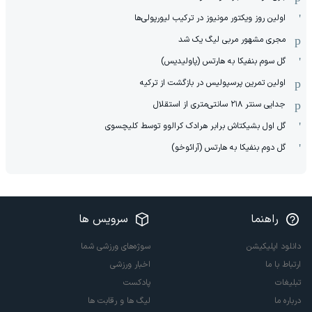
اولین روز ویکتور مونیوز در ترکیب لیورپولی‌ها
مجری مشهور مربی لیگ یک شد
گل سوم بنفیکا به هارتس (پاولیدیس)
اولین تمرین پرسپولیس در بازگشت از ترکیه
جدایی سنتر ۲۱۸ سانتی‌متری از استقلال
گل اول بشیکتاش برابر هرادک کرالوو توسط کلیچسوی
گل دوم بنفیکا به هارتس (آرائوخو)
راهنما
سرویس ها
دانلود اپلیکیشن
سوژه‌های ورزشی شما
ارتباط با ما
اخبار ورزشی
تبلیغات
پادکست
درباره ما
لیگ ها و رقابت ها