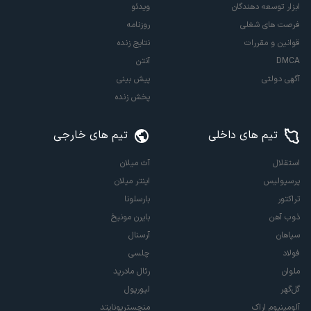
ابزار توسعه دهندگان
ویدئو
فرصت های شغلی
روزنامه
قوانین و مقررات
نتایج زنده
DMCA
آنتن
آگهی دولتی
پیش بینی
پخش زنده
تیم های داخلی
تیم های خارجی
استقلال
آث میلان
پرسپولیس
اینتر میلان
تراکتور
بارسلونا
ذوب آهن
بایرن مونیخ
سپاهان
آرسنال
فولاد
چلسی
ملوان
رئال مادرید
گل‌گهر
لیورپول
آلومینیوم اراک
منچستریونایتد