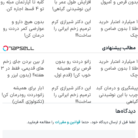
بدون قرص و آمپول
افزایش طول عمر با
کلبه تا آپارتمان مبله رو
این نوشیدنی گیاهی!
تو 4 قسط اجاره کن.
کلیک جهت خرید
۱ میلیارد اعتبار خرید
این دکتر شیرازی کرم
بدون هیچ دارو و
طلا | بدون ضامن و
ترمیم زخم ایرانی را
عوارضی کمر دردت رو
چک
ساخت!!!
درمان کن!
(پرسش‌نامه)
مطالب پیشنهادی
۱ میلیارد اعتبار خرید
زانو دردت رو بدون
از بین بردن جای زخم
طلا | بدون ضامن و
قرص برای همیشه
های قدیمی، فقط در 3
چک
خوب کن! (قدم اول،
هفته!! (بدون لیزر و
پرسش‌نامه)
جراحی)
پیشگیری و درمان کبد
این دکتر شیرازی کرم
1بار برای همیشه
چرب با این نوشیدنی
ترمیم زخم ایرانی را
زانودردت رودرمان کن!
گیاهی
ساخت!!!
(تکنولوژی آلمان)
◂پرسشنامه▸
دیدگاه‌ها
لطفا قبل از ارسال دیدگاه خود، حتما
قوانین و مقررات
را مطالعه فرمایید.