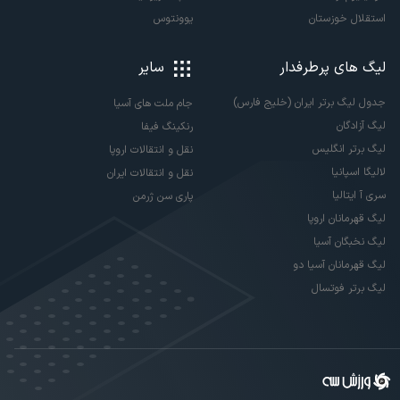
استقلال خوزستان
یوونتوس
لیگ های پرطرفدار
سایر
جدول لیگ برتر ایران (خلیج فارس)
جام ملت های آسیا
لیگ آزادگان
رنکینگ فیفا
لیگ برتر انگلیس
نقل و انتقالات اروپا
لالیگا اسپانیا
نقل و انتقالات ایران
سری آ ایتالیا
پاری سن ژرمن
لیگ قهرمانان اروپا
لیگ نخبگان آسیا
لیگ قهرمانان آسیا دو
لیگ برتر فوتسال