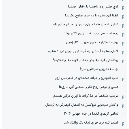
اوج فشار روی رافینیا با رقبای جدید!
لطفا این ستاره را به جای صلاح نخرید!
شش راه حل فلیک برای عبور از بحران جدی بارسا
پیام احساسی یایسله آب روی آتش بود!
روزبه دستیار نمادین سهراب کنار زمین
ادعای ستاره آرسنال: به گیمارش و وینی نیاز داشتیم
پرداختی فیفا به اردن بعد از اتهام به اینفانتینو!
جلسه تمرینی شیاطین سرخ
شب کابوس‌وار میلاد محمدی در کنفرانس اروپا
مسی و نیمار، زوج تکرار نشدنی آبی اناری‌ها
ترامپ: شخصاً در مذاکرات با ایران درگیر هستم
واکنش سرمربی نیوکسل به انتقال گیمارش به آرسنال
تمامی گل‌های کانادا در جام جهانی 2026
امتیاز تیم پرماجرای لیگ یک واگذار شد