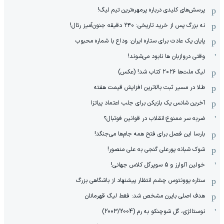
پرسش‌های کلیدی درباره پرمهره‌ترین تیم لیگ!
نه بزرگ پس از خرید تاریخی: ۲۴۰ دقیقه جنون‌آمیز رئال!
پایان یک عادت برای ستاره ایران: وداع با شماره محبوب
وقتی دروازبان ها نابود می‌شوند!
لیگ ملت‌ها ٢٠٢۶ کتاب شد! (عکس)
طلا در مسیر ثبت بالاترین افزایش قیمت هفته
آخرین شانس یک بازیکن برای جلب اعتماد پیاتزا
ضربه سر ممنوع؛انقلاب در قوانین فوتبال؟
بارسا این فصل برای فتح همه جام‌ها می‌جنگد!
شوک شبانه پورعلی گنجی به علی منصور!
خولین آلوارز و 5 سوپرگل کلاس جهانی!
ستاره یوونتوس چشم انتظار پیشنهاد از باشگاهی بزرگ
هدف اصلی بایرن مشخص شد: فقط لیگ قهرمانان
نوستالژی، گل شوچنکو به رم (2003/2004)