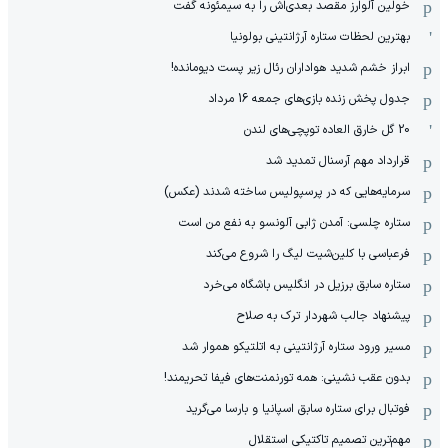
خولین آلوارز مقصد بعدی‌اش را به سیمئونه گفت
بهترین لحظات ستاره آرژانتینی بولونیا
ابراز خشم شدید هواداران رئال زیر پست دیومانده!
جدول پخش زنده بازی‌های جمعه 16 مرداد
20 گل خارق العاده توپچی‌های لندن
قرارداد مهم آرسنال تمدید شد
سرمایه‌هایی که در پرسپولیس ساخته شدند (عکس)
ستاره چلسی: آمدن ژابی آلونسو به نفع من است
فرعباسی با کلین‌شیت لیگ را شروع می‌کند
ستاره سابق برزیل در انگلیس باشگاه می‌خرد
پیشنهاد جالب شهردار ترک به صلاح
مسیر ورود ستاره آرژانتینی به اتلتیکو هموار شد
بدون عقب نشینی: همه تورنمنت‌های فیفا تحریمند!
فوتبال برای ستاره سابق اسپانیا و بارسا می‌گرید
مهم‌ترین تصمیم تاکتیکی استقلال