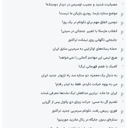
عصبانیت شدید و عجیب اوسیمن در دیدار دوستانه!
موضع ستاره بارسا: رودری بازیکن ما نیست!
دومین اتفاق مهم برای نکونام در یک روز!
انقلاب مارسکا با تغییر جنجالی در سیتی!
جابجایی ناگهانی روی نیمکت تراکتور
حمله رسانه‌های اوکراینی به سرمربی سابق ایران
هیچ‌ تیمی این مهاجم آلمانی را نمی‌خواهد!
کامبک با طعم قهرمانی لیگ!
به دنبال یک معجزه: دو ستاره سد راه لژیونر جدید ایران
من به یووه خیانت نکردم، فقط به اینتر رفتم!
ایران جا ماند: برترین مدافعان لیگ ملت‌ها معرفی شدند
تقدیم گل به مسی؛ حرکت زیبای دی پائول پس از گل‌زنی
فوری: ربیعی رفت، نکونام سرمربی جدید تراکتور
ستاره‌ای بدون جایگاه در رئال مادرید مورینیو!