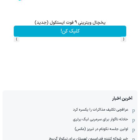
یخچال ویترینی 9 فوت ایستکول (جدید)
از آیفون 17 تا پلی استیشن 5 🎮😍📱 | گردونه بچرخون جایزه ببر
کلیک کن!
›
‹
آخرین اخبار
عراقچی تکلیف مذاکرات را یکسره کرد
حادثه ناگوار برای سرمربی لیگ برتری
اولین جلسه نکونام در تبریز (عکس)
خبر شوکه کننده فدراسیون لهستان برای نیکولا گربیچ