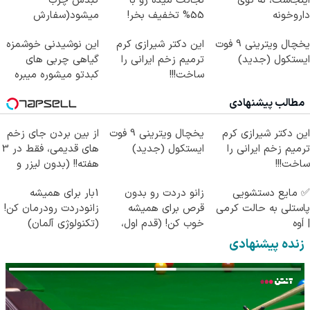
اینجاست، نه توی
نجاتت میده رو با
کبدش چرب
داروخونه
55% تخفیف بخر!
میشود(سفارش
دمنوش پاکسازی کبد با
یخچال ویترینی 9 فوت
این دکتر شیرازی کرم
این نوشیدنی خوشمزه
تخفیف)
ایستکول (جدید)
ترمیم زخم ایرانی را
گیاهی چربی های
ساخت!!!
کبدتو میشوره میبره
مطالب پیشنهادی
این دکتر شیرازی کرم
یخچال ویترینی 9 فوت
از بین بردن جای زخم
ترمیم زخم ایرانی را
ایستکول (جدید)
های قدیمی، فقط در 3
ساخت!!!
هفته!! (بدون لیزر و
جراحی)
✅ مایع دستشویی
زانو دردت رو بدون
1بار برای همیشه
پاستلی به حالت کرمی
قرص برای همیشه
زانودردت رودرمان کن!
| اَوه
خوب کن! (قدم اول،
(تکنولوژی آلمان)
پرسش‌نامه)
◂پرسشنامه▸
زنده پیشنهادی