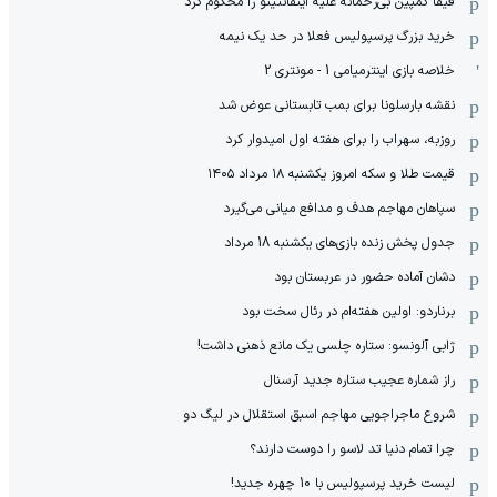
فیفا کمپین بی‌رحمانه علیه اینفانتینو را محکوم کرد
خرید بزرگ پرسپولیس فعلا در حد یک نیمه
خلاصه بازی اینترمیامی 1 - مونتری 2
نقشه بارسلونا برای بمب تابستانی عوض شد
روزبه، سهراب را برای هفته اول امیدوار کرد
قیمت طلا و سکه امروز یکشنبه ۱۸ مرداد ۱۴۰۵
سپاهان مهاجم هدف و مدافع میانی می‌گیرد
جدول پخش زنده بازی‌های یکشنبه 18 مرداد
دشان آماده حضور در عربستان بود
برناردو: اولین هفته‌ام در رئال سخت بود
ژابی آلونسو: ستاره چلسی یک مانع ذهنی داشت!
راز شماره عجیب ستاره جدید آرسنال
شروع ماجراجویی مهاجم اسبق استقلال در لیگ دو
چرا تمام دنیا تد لاسو را دوست دارند؟
لیست خرید پرسپولیس با 10 چهره جدید!