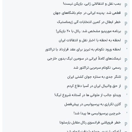
بمب نقل و انتقالاتی ژابی، بازیکن نیست!
قطعی شد: پدیده ایرانی در جام باشگاه‌های جهان
خطر ابطال در کمین انتخابات آتی ژیمناستیک
برنامه مورینیو مشخص شد: رئال با ۲۰ بازیکن!
لحظه به لحظه با اخبار نقل و انتقالات ایران
لحظه ورود نکونام به تبریز برای عقد قرارداد با تراکتور
نیمکت‌های کاملاً ایرانی در سومین لیگ بدون خارجی
رسمی: نکونام سرمربی تراکتور شد
تلنگر جدی به ستاره جوان کشتی ایران
از حق والیبال ایران در آسیا دفاع کردم
ویدئو جالب از ملوانی ها در آستانه شروع لیگ!
گلزن تکراری به پرسپولیس در پیش‌فصل
خبرچین پرسپولیسی ها پیدا شد!
خطر فروپاشی فرانسوی رئال مقابل بارسلونا
آرامکو را زدیم، حمله با دقت انجام شد