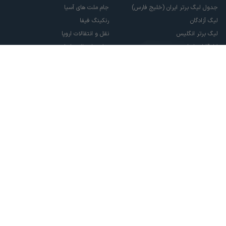
جدول لیگ برتر ایران (خلیج فارس)
جام ملت های آسیا
لیگ آزادگان
رنکینگ فیفا
لیگ برتر انگلیس
نقل و انتقالات اروپا
لالیگا اسپانیا
نقل و انتقالات ایران
سری آ ایتالیا
پاری سن ژرمن
لیگ قهرمانان اروپا
لیگ نخبگان آسیا
لیگ قهرمانان آسیا دو
لیگ برتر فوتسال
تمام حقوق مادی و معنوی این سایت متعلق به ورزش سه می باشد. شما می توانید از
سایت ورزش سه در صورت پذیرش موافقت نامه کاربری استفاده نمایید.