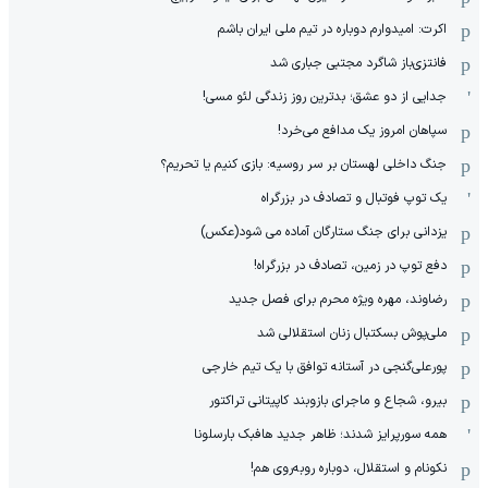
اکرت: امیدوارم دوباره در تیم ملی ایران باشم
فانتزی‌باز شاگرد مجتبی جباری شد
جدایی از دو عشق؛ بدترین روز زندگی لئو مسی!
سپاهان امروز یک مدافع می‌خرد!
جنگ داخلی لهستان بر سر روسیه: بازی کنیم یا تحریم؟
یک توپ فوتبال و تصادف در بزرگراه
یزدانی برای جنگ ستارگان آماده می شود(عکس)
دفع توپ در زمین، تصادف در بزرگراه!
رضاوند، مهره ویژه محرم برای فصل جدید
ملی‌پوش بسکتبال زنان استقلالی شد
پورعلی‌گنجی در آستانه توافق با یک تیم خارجی
بیرو، شجاع و ماجرای بازوبند کاپیتانی تراکتور
همه سورپرایز شدند؛ ظاهر جدید هافبک بارسلونا
نکونام و استقلال، دوباره روبه‌روی هم!