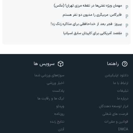
مهمان‌ ویژه نفتی‌ها در نقطه مرزی تهران! (عکس)
فابرگاس: مربیگری را مدیون دو نفر هستم
پیروز: فجر بعد از خداحافظی برای مذاکره زنگ زد!
مقصد آمریکایی برای کاپیتان سابق اسپانیا
راهنما
سرویس ها
دانلود اپلیکیشن
سوژه‌های ورزشی شما
ارتباط با ما
اخبار ورزشی
تبلیغات
پادکست
درباره ما
لیگ ها و رقابت ها
ابزار توسعه دهندگان
ویدئو
فرصت های شغلی
روزنامه
قوانین و مقررات
نتایج زنده
DMCA
آنتن