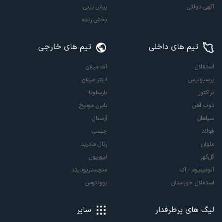
آگهی دولتی
پیش بینی
پخش زنده
تیم های داخلی
تیم های خارجی
استقلال
آث میلان
پرسپولیس
اینتر میلان
تراکتور
بارسلونا
ذوب آهن
بایرن مونیخ
سپاهان
آرسنال
فولاد
چلسی
ملوان
رئال مادرید
گل‌گهر
لیورپول
آلومینیوم اراک
منچستریونایتد
استقلال خوزستان
یوونتوس
لیگ های پرطرفدار
سایر