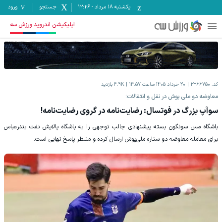
یکشنبه ۱۸ مرداد
-
12:26
جستجو
ورود
اپلیکیشن اندروید ورزش سه
کد:
2366750
20 خرداد 1405 ساعت 14:57
4.9K
بازدید
معاوضه دو ملی پوش در نقل و انتقالات؛
سوآپ بزرگ در فوتسال: رضایت‌نامه در گروی رضایت‌نامه!
باشگاه مس سونگون بسته پیشنهادی جالب توجهی را به باشگاه پالایش نفت بندرعباس
برای معامله معاوضه دو ستاره ملی‌پوش ارسال کرده و منتظر پاسخ نهایی است.