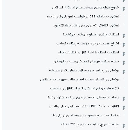
خروج هواپیماهای سوخت‌رسان آمریکا از اسرائیل
تفکری: به دادگاه cas درخواست لغو پلی‌اف را دادیم
تفکری: اتفاقاتی که برای مس افتاد ناعادلانه بود
استقبال پرشور: اسطوره اروگوئه بازگشت!
اخراج عجیب در بازی دوستانه پیکان - نساجی
لحظه به لحظه با اخبار نقل و انتقالات ایران
حمله سنگین قهرمان المپیک روسیه به لهستان
رونمایی از پیراهن سوم میلان: متفاوت‌تر از همیشه!
رونمایی از کاپیتان جدید؛ اقدام جالب سهراب در استقلال
گلایه های بازیکن آمریکایی تیم استقلال از مدیریت
مصاحبه جنجالی ایجنت رودری درباره پیشنهاد رئال!
انقلاب به سبک FIVB: نقشه میلیاردی برای والیبال
صفر تا صد عدم حضور مس رفسنجان در پلی آف
عواقب اخراج میلاد محمدی در 33 دقیقه