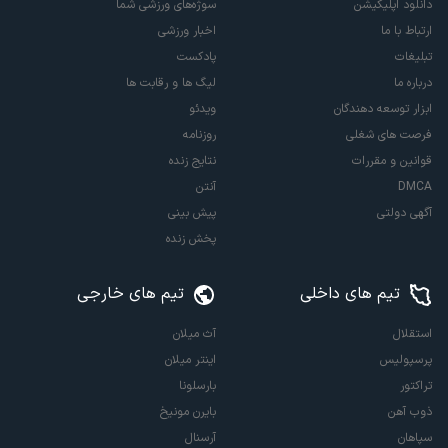
دانلود اپلیکیشن
سوژه‌های ورزشی شما
ارتباط با ما
اخبار ورزشی
تبلیغات
پادکست
درباره ما
لیگ ها و رقابت ها
ابزار توسعه دهندگان
ویدئو
فرصت های شغلی
روزنامه
قوانین و مقررات
نتایج زنده
DMCA
آنتن
آگهی دولتی
پیش بینی
پخش زنده
تیم های داخلی
تیم های خارجی
استقلال
آث میلان
پرسپولیس
اینتر میلان
تراکتور
بارسلونا
ذوب آهن
بایرن مونیخ
سپاهان
آرسنال