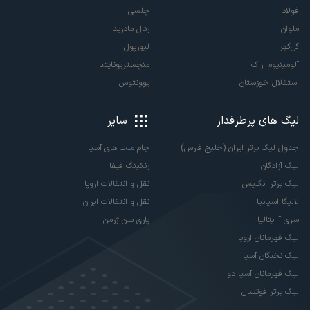
فولاد
چلسی
ملوان
رئال مادرید
گل‌گهر
لیورپول
آلومینیوم اراک
منچستریونایتد
استقلال خوزستان
یوونتوس
لیگ های پرطرفدار
سایر
جدول لیگ برتر ایران (خلیج فارس)
جام ملت های آسیا
لیگ آزادگان
رنکینگ فیفا
لیگ برتر انگلیس
نقل و انتقالات اروپا
لالیگا اسپانیا
نقل و انتقالات ایران
سری آ ایتالیا
پاری سن ژرمن
لیگ قهرمانان اروپا
لیگ نخبگان آسیا
لیگ قهرمانان آسیا دو
لیگ برتر فوتسال