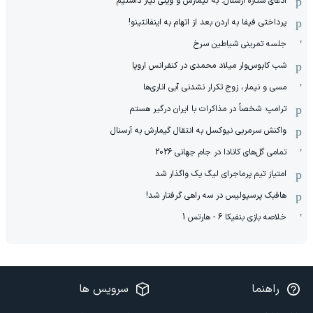
ادعای ستاره آرسنال: به گیمارش و وینی نیاز داشتیم
پرداختی فیفا به اردن بعد از اتهام به اینفانتینو!
جلسه تمرینی شیاطین سرخ
شب کابوس‌وار میلاد محمدی در کنفرانس اروپا
مسی و نیمار، زوج تکرار نشدنی آبی اناری‌ها
ترامپ: شخصاً در مذاکرات با ایران درگیر هستم
واکنش سرمربی نیوکسل به انتقال گیمارش به آرسنال
تمامی گل‌های کانادا در جام جهانی 2026
امتیاز تیم پرماجرای لیگ یک واگذار شد
هافبک پرسپولیس در سه راهی گرفتار شد!
خلاصه بازی بنفیکا 6 - هارتس 1
راهنما
سرویس ها