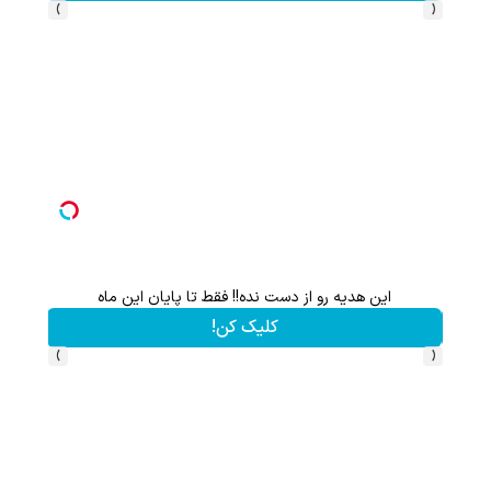
›
‹
این هدیه رو از دست نده!! فقط تا پایان این ماه
کلیک کن!
›
‹