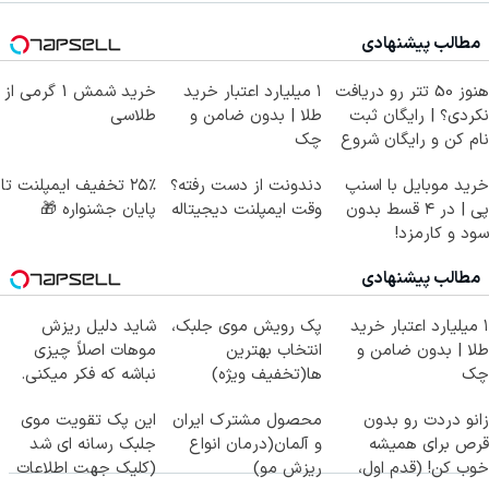
مطالب پیشنهادی
هنوز 50 تتر رو دریافت
۱ میلیارد اعتبار خرید
خرید شمش 1 گرمی از
نکردی؟ | رایگان ثبت
طلا | بدون ضامن و
طلاسی
نام کن و رایگان شروع
چک
کن!
خرید موبایل با اسنپ
دندونت از دست رفته؟
۲۵٪ تخفیف ایمپلنت تا
پی | در ۴ قسط بدون
وقت ایمپلنت دیجیتاله
پایان جشنواره 🎁
سود و کارمزد!
مطالب پیشنهادی
۱ میلیارد اعتبار خرید
پک رویش موی جلبک،
شاید دلیل ریزش
طلا | بدون ضامن و
انتخاب بهترین
موهات اصلاً چیزی
چک
ها(تخفیف ویژه)
نباشه که فکر میکنی.
زانو دردت رو بدون
محصول مشترک ایران
این پک تقویت موی
قرص برای همیشه
و آلمان(درمان انواع
جلبک رسانه ای شد
خوب کن! (قدم اول،
ریزش مو)
(کلیک جهت اطلاعات