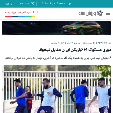
جمعه ۱۶ مرداد
-
13:28
جستجو
ورود
اپلیکیشن اندروید ورزش سه
کد:
2366919
21 خرداد 1405 ساعت 08:22
30.5K
بازدید
دوری مشکوک 1+6بازیکن ایران مقابل تیخوانا
6 بازیکن تیم ملی ایران به همراه یک گلر ذخیره در آخرین دیدار تدارکاتی به میدان نرفتند.