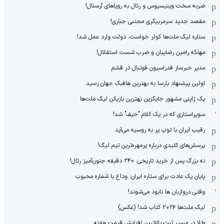
ضربه سخت وینیسیوس و رئال به رویاهای آرسنال!
مقصد جدید سرمربیگری مجتبی جباری!
ستاره لیگ ملت‌ها کولر خواست، دولت وارد عمل شد!
مهلکه رامین رضاییان و ضرب شست استقلال!
مدیر خبرساز فدراسیون فوتبال در قشم
اولین پیشنهاد بارسا به بهترین هافبک جهان رسید
یک ژاپنی مشهور جایگزین بهترین بازیکن لیگ ملت‌ها
سوپراستاری که در یک کلام "حیف" شد!
رقیب ایران با توپ پر به روسیه می‌آید
پرسش‌های کلیدی درباره پرمهره‌ترین تیم لیگ!
نه بزرگ پس از خرید تاریخی: ۲۴۰ دقیقه جنون‌آمیز رئال!
پایان یک عادت برای ستاره ایران: وداع با شماره محبوب
وقتی دروازبان ها نابود می‌شوند!
لیگ ملت‌ها ٢٠٢۶ کتاب شد! (عکس)
طلا در مسیر ثبت بالاترین افزایش قیمت هفته