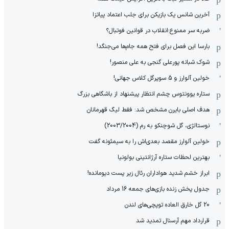
آخرین شانس یک بازیکن برای جلب اعتماد پیاتزا
ضربه سر ممنوع؛انقلاب در قوانین فوتبال؟
بارسا این فصل برای فتح همه جام‌ها می‌جنگد!
شوک شبانه پورعلی گنجی به علی منصور!
خولین آلوارز و 5 سوپرگل کلاس جهانی!
ستاره یوونتوس چشم انتظار پیشنهاد از باشگاهی بزرگ
هدف اصلی بایرن مشخص شد: فقط لیگ قهرمانان
نوستالژی، گل شوچنکو به رم (2003/2004)
خولین آلوارز مقصد بعدی‌اش را به سیمئونه گفت
بهترین لحظات ستاره آرژانتینی بولونیا
ابراز خشم شدید هواداران رئال زیر پست دیومانده!
جدول پخش زنده بازی‌های جمعه 16 مرداد
20 گل خارق العاده توپچی‌های لندن
قرارداد مهم آرسنال تمدید شد