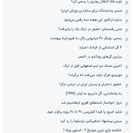
توپ طلا انتقال رودری را رسمی کرد!
مسیر وحشتناک برای ستاره زن ورزش ایران!
ستاره تراکتور این هفته سه رقمی می‌شود
مس رفسنجان حضور در لیگ یک را پذیرفت!
رسمی: وینگر 60 میلیونی رئال به فیورنتینا پیوست
6 گل استثنایی از فرانک لمپارد
برترین گل‌های رونالدو در النصر
آخرین محک دو تیم اصفهانی قبل از لیگ
مورینیو هرگز نباید می‌رفت که برگردد!
حضور دختران و پسران ایران در نیشن لیگز!
به یادماندنی، گل دلپیرو به اینتر (1998)
نروژ خواستار استعفای فوری اینفانتینو شد
شاید امروز یا فردا آتش‌بس ۳۰ تا ۶۰ روزه برقرار شود
سیتی پیشنهاد تحقیرآمیز بارسلونا را رد کرد
خلاصه بازی بایرن مونیخ 2 - استون ویلا 1