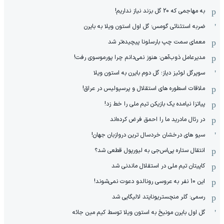
به مهاجمی که 20 گل بزند نیاز نداریم!
ضربه استثنائی گومس؛ گل اول استون ویلا به بایرن
معمای سمت چپ بارسلونا پیچیده‌تر شد
مدیرعامل ذوب‌آهن: هنوز نمی‌دانم چرا پورموسوی رفت!
سوپرگل لوئیز دیاز؛ گل دوم بایرن به استون ویلا
ملاقات اسطوره های استقلال و پرسپولیس در عراق!
پیاتزا نیامده یک بازیکن تیم ملی را خط زد!
در رئال مادرید ما را احمق فرض کرده‌اند
سیو های درخشان خردسال ترین دروازبان جهان!
انتقال ستاره پی‌اس‌جی به لیورپول قطعی شد؟
کاپیتان تیم ملی در استقلال ماندنی شد
این 10 نفر به عروسی رونالدو دعوت نمی‌شوند!
رسمی: گلر منچستریونایتد لالیگایی شد
گل اول بایرن مونیخ به استون ویلا توسط کیم مین جائه