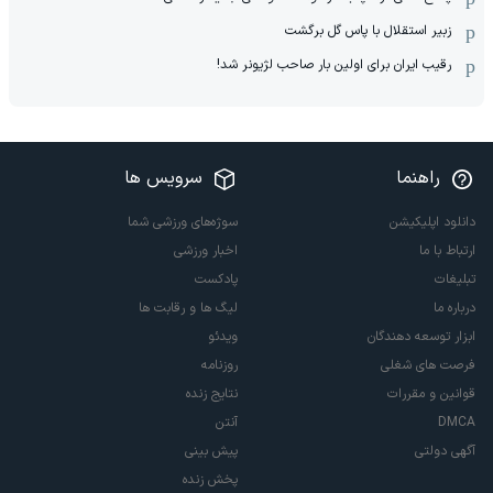
زبیر استقلال با پاس گل برگشت
رقیب ایران برای اولین بار صاحب لژیونر شد!
راهنما
سرویس ها
دانلود اپلیکیشن
سوژه‌های ورزشی شما
ارتباط با ما
اخبار ورزشی
تبلیغات
پادکست
درباره ما
لیگ ها و رقابت ها
ابزار توسعه دهندگان
ویدئو
فرصت های شغلی
روزنامه
قوانین و مقررات
نتایج زنده
DMCA
آنتن
آگهی دولتی
پیش بینی
پخش زنده