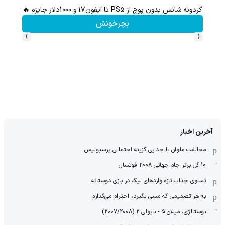
گردونه شانس بدون پوچ از PS5 تا آیفون17 و 1000دلار جایزه 🔥
از آیفون 17 تا پلی استیشن 5 جایزه ببر 🎮😍📱 | بازی کن ، گردونه
بچرخونش
›
‹
آخرین اخبار
مخالفت ملوان با جدایی گزینه احتمالی پرسپولیس
10 گل برتر جام جهانی 2008 فوتسال
تساوی جذاب تازه واردهای لیگ در بازی دوستانه
به هر تصمیمی که مسی بگیرد، احترام می‌گذارم
نوستالژی، میلان 5 - ناپولی 2 (2007/2008)