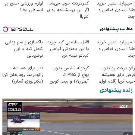
۱ میلیارد اعتبار خرید
کمردردت خوب می‌شه،
لوازم ورزشی خفن رو
طلا | بدون ضامن و
اگر این پرسشنامه رو پر
اقساطی بخر!
چک
کنی!!
مطالب پیشنهادی
۱ میلیارد اعتبار خرید
قاتل سلامتی کبد چربه
پاکسازی و سم زدایی
طلا | بدون ضامن و
با این دمنوش گیاهی
کامل کبد با این
چک
کبدتو بیمه کن
نوشیدنی
گیاهی55%تخفیف
زانو دردت رو بدون
گردونه شانس بدون
1بار برای همیشه
قرص برای همیشه
پوچ از PS5 تا
زانودردت رودرمان کن!
خوب کن! (قدم اول،
آیفون17 و بیت کوین
(تکنولوژی آلمان)
پرسش‌نامه)
🔥
◂پرسشنامه▸
زنده پیشنهادی