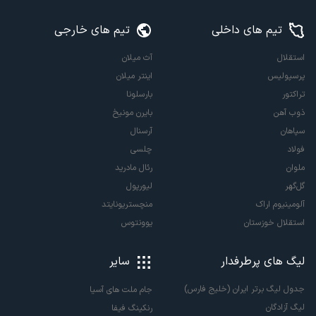
تیم های داخلی
تیم های خارجی
استقلال
آث میلان
پرسپولیس
اینتر میلان
تراکتور
بارسلونا
ذوب آهن
بایرن مونیخ
سپاهان
آرسنال
فولاد
چلسی
ملوان
رئال مادرید
گل‌گهر
لیورپول
آلومینیوم اراک
منچستریونایتد
استقلال خوزستان
یوونتوس
لیگ های پرطرفدار
سایر
جدول لیگ برتر ایران (خلیج فارس)
جام ملت های آسیا
لیگ آزادگان
رنکینگ فیفا