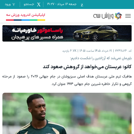
جمعه ۱۶ مرداد
-
19:27
جستجو
ورود
اپلیکیشن اندروید ورزش سه
کد:
2367026
21 خرداد 1405 ساعت 16:51
6.7K
بازدید
باورمان نمی‌شد که آرژانتین را شکست دادیم؛
کانو: عربستان می‌خواهد از گروهش صعود کند
هافبک تیم ملی عربستان هدف اصلی سبزپوشان در جام جهانی ۲۰۲۶ را صعود از مرحله
گروهی و تکرار خاطره شیرین جام جهانی ۱۹۹۴ عنوان کرد.