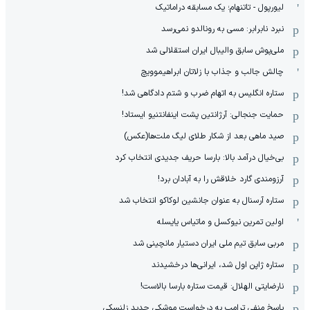
لیورپول - تاتنهام؛ یک مسابقه دراماتیک
نبرد نابرابر: مسی به رونالدو نمی‌رسد
ملی‌پوش سابق والیبال ایران استقلالی شد
چالش جالب و جذاب با زلاتان ابراهیموویچ
ستاره انگلیس به اتهام ضرب و شتم دادگاهی شد!
حمایت جنجالی: آرژانتین پشت اینفانتنیو ایستاد!
صید ماهی بعد از شکار طلای لیگ ملت‌ها(عکس)
بی‌خیال درآمد بالا: بارسا حریف جدیدی انتخاب کرد
آرزومندی گارد خلاقش را به آبادان برد!
ستاره آرسنال به عنوان جانشین لوکاکو انتخاب شد
اولین تمرین نیوکسل و ماتیاس یایسله
مربی سابق تیم ملی ایران دستیار مانچینی شد
ستاره ژاپن اول شد، ایرانی‌ها درخشیدند
نارضایتی الهلال: قیمت ستاره بارسا بالاست!
پاسخ منفی ترامپ به درخواست موشکی جدید زلنسکی