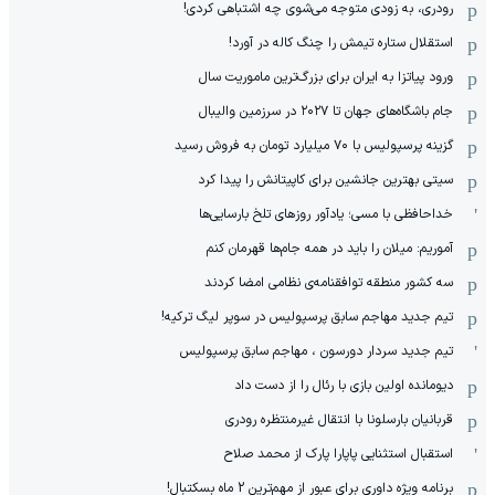
رودری، به زودی متوجه می‌شوی چه اشتباهی کردی!
استقلال ستاره تیمش را چنگ کاله در آورد!
ورود پیاتزا به ایران برای بزرگ‌ترین ماموریت سال
جام باشگاه‌های جهان تا ۲۰۲۷ در سرزمین والیبال
گزینه پرسپولیس با ۷۰ میلیارد تومان به فروش رسید
سیتی بهترین جانشین برای کاپیتانش را پیدا کرد
خداحافظی با مسی؛ یادآور روزهای تلخ بارسایی‌ها
آموریم: میلان را باید در همه جام‌ها قهرمان کنم
سه کشور منطقه توافقنامه‌ی نظامی امضا کردند
تیم جدید مهاجم سابق پرسپولیس در سوپر لیگ ترکیه!
تیم جدید سردار دورسون ، مهاجم سابق پرسپولیس
دیومانده اولین بازی با رئال را از دست داد
قربانیان بارسلونا با انتقال غیرمنتظره رودری
استقبال استثنایی پاپارا پارک از محمد صلاح
برنامه ویژه داوری برای عبور از مهم‌ترین 2 ماه بسکتبال!