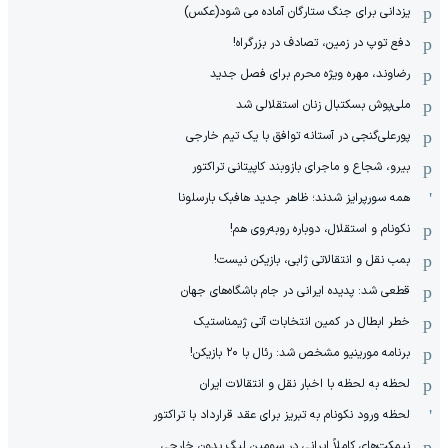
یزدانی برای جنگ ستارگان آماده می شود(عکس)
دفع توپ در زمین، تصادف در بزرگراه!
رضاوند، مهره ویژه محرم برای فصل جدید
ملی‌پوش بسکتبال زنان استقلالی شد
پورعلی‌گنجی در آستانه توافق با یک تیم خارجی
بیرو، شجاع و ماجرای بازوبند کاپیتانی تراکتور
همه سورپرایز شدند؛ ظاهر جدید هافبک بارسلونا
نکونام و استقلال، دوباره روبه‌روی هم!
بمب نقل و انتقالاتی ژابی، بازیکن نیست!
قطعی شد: پدیده ایرانی در جام باشگاه‌های جهان
خطر ابطال در کمین انتخابات آتی ژیمناستیک
برنامه مورینیو مشخص شد: رئال با ۲۰ بازیکن!
لحظه به لحظه با اخبار نقل و انتقالات ایران
لحظه ورود نکونام به تبریز برای عقد قرارداد با تراکتور
نیمکت‌های کاملاً ایرانی در سومین لیگ بدون خارجی