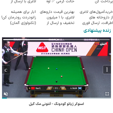
پرداخت کن
حالت کرمی ✅ اَوه
لاغری با ارسال از
داروخانه و پک یخ!
خریدآمپول‌های لاغری
بهترین قیمت داروهای
1بار برای همیشه
از داروخانه های
لاغری، با ۱ میلیون
زانودردت رودرمان کن!
اطرافت، ارسال فوری
تخفیف و ارسال از
(تکنولوژی آلمان)
همراه با پک یخ!
داروخانه‌
◂پرسشنامه▸
زنده پیشنهادی
اسنوکر ژیائو گودونگ - آنتونی مک گیل