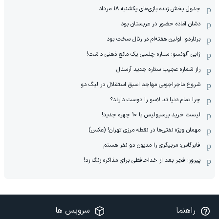
جدول پخش زنده بازی‌های یکشنبه 18 مرداد
دشان آماده حضور در عربستان بود
برناردو: اولین هفته‌ام در رئال سخت بود
ژابی آلونسو: ستاره چلسی یک مانع ذهنی داشت!
راز شماره عجیب ستاره جدید آرسنال
شروع ماجراجویی مهاجم اسبق استقلال در لیگ دو
چرا تمام دنیا تد لاسو را دوست دارند؟
لیست خرید پرسپولیس با 10 چهره جدید!
مهمان‌ ویژه نفتی‌ها در نقطه مرزی تهران! (عکس)
فابرگاس: مربیگری را مدیون دو نفر هستم
پیروز: فجر بعد از خداحافظی برای مذاکره زنگ زد!
راهنما
سرویس ها