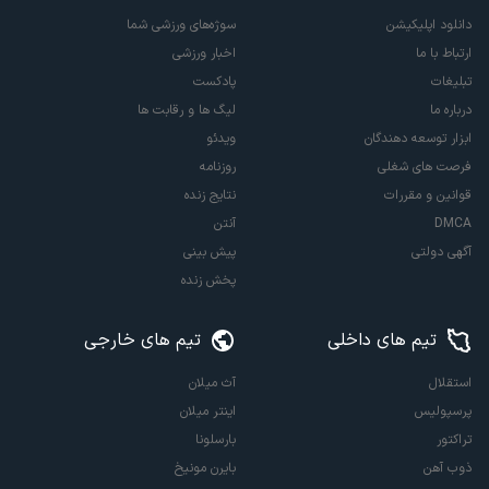
دانلود اپلیکیشن
سوژه‌های ورزشی شما
ارتباط با ما
اخبار ورزشی
تبلیغات
پادکست
درباره ما
لیگ ها و رقابت ها
ابزار توسعه دهندگان
ویدئو
فرصت های شغلی
روزنامه
قوانین و مقررات
نتایج زنده
DMCA
آنتن
آگهی دولتی
پیش بینی
پخش زنده
تیم های داخلی
تیم های خارجی
استقلال
آث میلان
پرسپولیس
اینتر میلان
تراکتور
بارسلونا
ذوب آهن
بایرن مونیخ