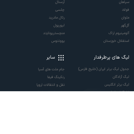
سپاهان
آرسنال
فولاد
چلسی
ملوان
رئال مادرید
گل‌گهر
لیورپول
آلومینیوم اراک
منچستریونایتد
استقلال خوزستان
یوونتوس
لیگ های پرطرفدار
سایر
جدول لیگ برتر ایران (خلیج فارس)
جام ملت های آسیا
لیگ آزادگان
رنکینگ فیفا
لیگ برتر انگلیس
نقل و انتقالات اروپا
لالیگا اسپانیا
نقل و انتقالات ایران
سری آ ایتالیا
پاری سن ژرمن
لیگ قهرمانان اروپا
لیگ نخبگان آسیا
لیگ قهرمانان آسیا دو
لیگ برتر فوتسال