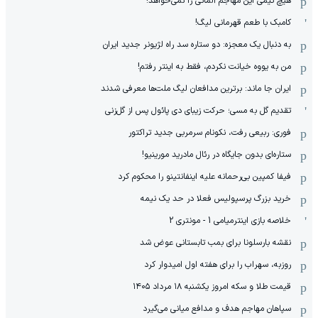
هیچ‌ تیمی این مهاجم آلمانی را نمی‌خواهد!
کامبک با طعم قهرمانی لیگ!
به دنبال یک معجزه: دو ستاره سد راه لژیونر جدید ایران
من به یووه خیانت نکردم، فقط به اینتر رفتم!
ایران جا ماند: برترین مدافعان لیگ ملت‌ها معرفی شدند
تقدیم گل به مسی؛ حرکت زیبای دی پائول پس از گل‌زنی
فوری: ربیعی رفت، نکونام سرمربی جدید تراکتور
ستاره‌ای بدون جایگاه در رئال مادرید مورینیو!
فیفا کمپین بی‌رحمانه علیه اینفانتینو را محکوم کرد
خرید بزرگ پرسپولیس فعلا در حد یک نیمه
خلاصه بازی اینترمیامی 1 - مونتری 2
نقشه بارسلونا برای بمب تابستانی عوض شد
روزبه، سهراب را برای هفته اول امیدوار کرد
قیمت طلا و سکه امروز یکشنبه ۱۸ مرداد ۱۴۰۵
سپاهان مهاجم هدف و مدافع میانی می‌گیرد