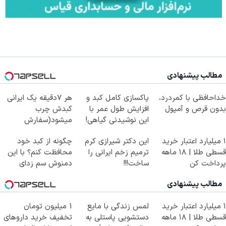
مطالب پیشنهادی
خداحافظی با کمردرد،
پاکسازی کامل کبد و
هر 7دقیقه یک ایرانی
بدون قرص و آمپول
افزایش طول عمر با
کبدش چرب
این نوشیدنی گیاهی!
میشود(سفارش
کلیک جهت خرید
دمنوش پاکسازی کبد با
۱ میلیارد اعتبار خرید
این دکتر شیرازی کرم
چگونه از کبد خود
تخفیف)
قسطی طلا | ۱۸ ماهه
ترمیم زخم ایرانی را
محافظت کنم؟ با این
پرداخت کن
ساخت!!!
دمنوش سم زدای
گیاهی
مطالب پیشنهادی
۱ میلیارد اعتبار خرید
لمس زندگی با مایع
1 میلیون تومان
قسطی طلا | ۱۸ ماهه
دستشویی پاستلی به
تخفیف خرید داروهای